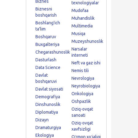
Biznes
texnologiyalar
Biznesni
Mudofaa
boshqarish
Muhandislik
Boshlang'ich
Multimedia
ta'lim
Musiqa
Boshqaruv
Muzeyshunoslik
Buxgalteriya
Narsalar
Chegarashunoslik
interneti
Dasturlash
Neft va gaz ishi
Data Science
Nemis tili
Davlat
Nevrologiya
boshqaruvi
Neyrobiologiya
Davlat siyosati
Onkologiya
Demografiya
Oshpazlik
Dinshunoslik
Oziq-ovqat
Diplomatiya
sanoati
Dizayn
Oziq-ovqat
Dramaturgiya
xavfsizligi
Ekologiya
Oʻrmon xoʻjaligi