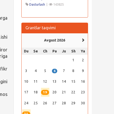
Dasturlash
|
143825
arga
Grantlar taqvimi
ishi
Avgust 2026
iror
Du
Se
Ch
Pa
Ju
Sh
Ya
riga
1
2
fikr
3
4
5
7
8
9
6
gini
10
11
12
13
14
15
16
17
18
20
21
22
23
19
 mos
24
25
26
27
28
29
30
31