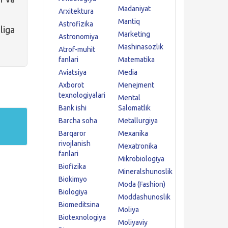
Madaniyat
Arxitektura
Mantiq
Astrofizika
liga
Marketing
Astronomiya
Mashinasozlik
Atrof-muhit
fanlari
Matematika
Aviatsiya
Media
Axborot
Menejment
texnologiyalari
Mental
Bank ishi
Salomatlik
Barcha soha
Metallurgiya
Barqaror
Mexanika
rivojlanish
Mexatronika
fanlari
Mikrobiologiya
Biofizika
Mineralshunoslik
Biokimyo
Moda (Fashion)
Biologiya
Moddashunoslik
Biomeditsina
Moliya
Biotexnologiya
Moliyaviy