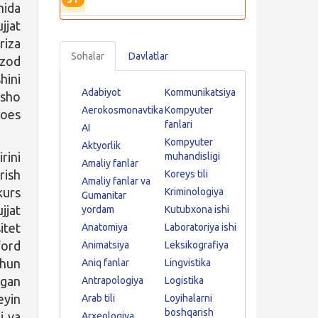
nida
jjat
riza
Sohalar
Davlatlar
mzod
hini
Adabiyot
Kommunikatsiya
nsho
Aerokosmonavtika
Kompyuter
does
fanlari
AI
Kompyuter
Aktyorlik
rini
muhandisligi
Amaliy fanlar
rish
Koreys tili
Amaliy fanlar va
kurs
Kriminologiya
Gumanitar
jjat
yordam
Kutubxona ishi
itet
Anatomiya
Laboratoriya ishi
ford
Animatsiya
Leksikografiya
chun
Aniq fanlar
Lingvistika
igan
Antrapologiya
Logistika
eyin
Arab tili
Loyihalarni
boshqarish
i va
Arxeologiya