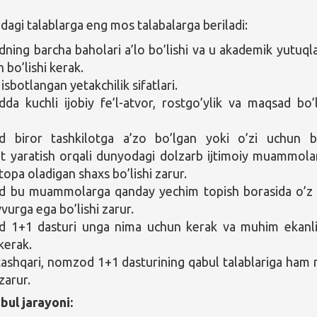
dagi talablarga eng mos talabalarga beriladi:
ing barcha baholari a’lo bo’lishi va u akademik yutuql
 bo’lishi kerak.
sbotlangan yetakchilik sifatlari.
a kuchli ijobiy fe’l-atvor, rostgo’ylik va maqsad bo’l
 biror tashkilotga a’zo bo’lgan yoki o’zi uchun b
ot yaratish orqali dunyodagi dolzarb ijtimoiy muammola
topa oladigan shaxs bo’lishi zarur.
 bu muammolarga qanday yechim topish borasida o’z 
vurga ega bo’lishi zarur.
 1+1 dasturi unga nima uchun kerak va muhim ekanli
kerak.
ashqari, nomzod 1+1 dasturining qabul talablariga ham
 zarur.
bul jarayoni: