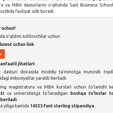
ra va MBA dasturlarini o’qitishda Said Business Schoo
rlikda faoliyat olib boradi.
r uchun?
da o’qishni xohlovchilar uchun
lumot uchun link
a
nfaatli jihatlari:
 dasturi doirasida moddiy ta’minotga munosib topi
dagi imkoniyatlar yaratib beriladi:
ing magistratura va MBA kurslari uchun to’lanishi k
ti
va universitetga to’lanadigan
boshqa to’lovlar to
beriladi
.
a yiliga kamida
14553 funt sterling stipendiya