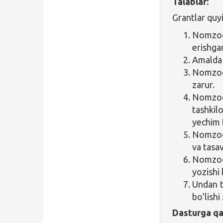
Talablar:
Grantlar quyi
Nomzodn
erishgan
Amalda i
Nomzodd
zarur.
Nomzod
tashkil
yechim 
Nomzod
va tasav
Nomzod
yozishi 
Undan t
bo’lishi
Dasturga qa