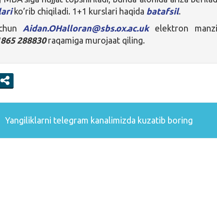
ari
ko’rib chiqiladi. 1+1 kurslari haqida
batafsil
.
uchun
Aidan.OHalloran@sbs.ox.ac.uk
elektron manzi
1865 288830
raqamiga murojaat qiling.
Yangiliklarni
telegram
kanalimizda kuzatib boring