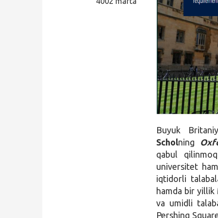
4002 marta
Qidirish
Kirish
Buyuk Britani
Schol
ning
Oxf
qabul qilinmo
universitet ham
iqtidorli talaba
hamda bir yillik
va umidli talab
Pershing Square 