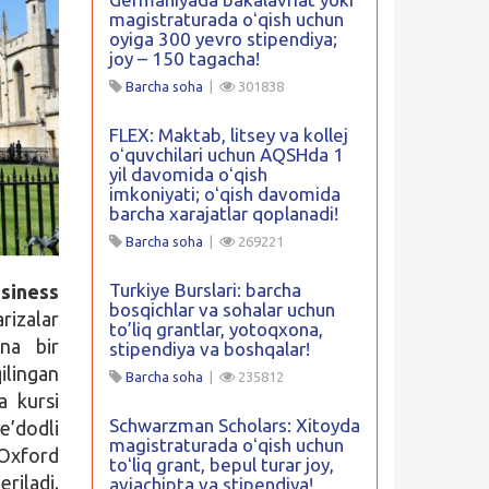
magistraturada oʻqish uchun
oyiga 300 yevro stipendiya;
joy – 150 tagacha!
Barcha soha
|
301838
FLEX: Maktab, litsey va kollej
oʻquvchilari uchun AQSHda 1
yil davomida oʻqish
imkoniyati; oʻqish davomida
barcha xarajatlar qoplanadi!
Barcha soha
|
269221
Turkiye Burslari: barcha
siness
bosqichlar va sohalar uchun
rizalar
to’liq grantlar, yotoqxona,
na bir
stipendiya va boshqalar!
ilingan
Barcha soha
|
235812
a kursi
Schwarzman Scholars: Xitoyda
e’dodli
magistraturada oʻqish uchun
 Oxford
toʻliq grant, bepul turar joy,
riladi.
aviachipta va stipendiya!