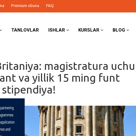
ma
Premium obuna
FAQ
TANLOVLAR
ISHLAR
KURSLAR
BLOG
ritaniya: magistratura uch
rant va yillik 15 ming funt
 stipendiya!