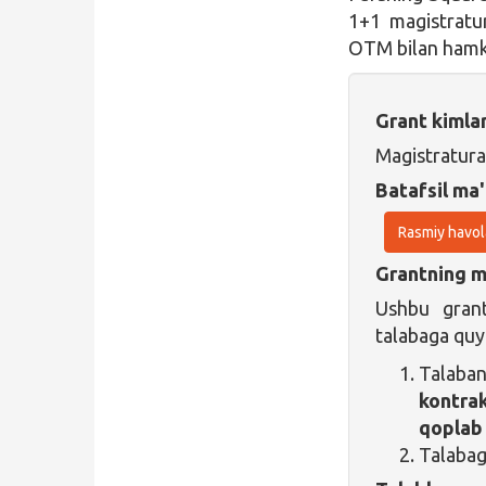
1+1 magistratu
OTM bilan hamko
Grant kimla
Magistratura
Batafsil ma'
Rasmiy havol
Grantning ma
Ushbu grant
talabaga quyi
Talaban
kontrak
qoplab 
Talabag