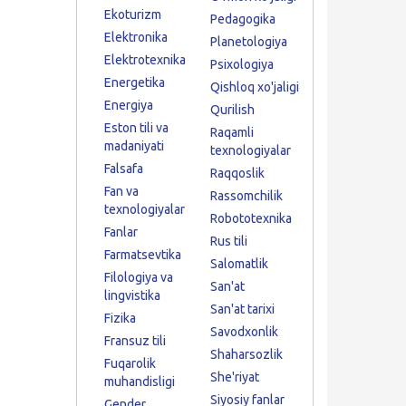
Ekoturizm
Pedagogika
Elektronika
Planetologiya
Elektrotexnika
Psixologiya
Energetika
Qishloq xo'jaligi
Energiya
Qurilish
Eston tili va
Raqamli
madaniyati
texnologiyalar
Falsafa
Raqqoslik
Fan va
Rassomchilik
texnologiyalar
Robototexnika
Fanlar
Rus tili
Farmatsevtika
Salomatlik
Filologiya va
San'at
lingvistika
San'at tarixi
Fizika
Savodxonlik
Fransuz tili
Shaharsozlik
Fuqarolik
She'riyat
muhandisligi
Siyosiy fanlar
Gender