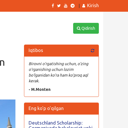
Kirish
|
Qidirish
Iqtibos
un
Birovni o‘rgatishing uchun, o‘zing
o‘rganishing uchun lozim
bo‘lganidan ko‘ra ham ko‘proq aql
kerak.
- M.Monten
Eng ko'p o'qilgan
Deutschland Scholarship:
Germaniyada bakalavriat yoki