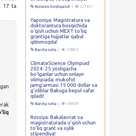
l 17 ta
Biznesni boshqarish
|
227351
Yaponiya: Magistratura va
doktorantura bosqichida
oʻqish uchun MEXT toʻliq
grantiga hujjatlar qabul
qilinmoqda!
Barcha soha
|
178812
ClimateScience Olympiad
2024: 25 yoshgacha
boʻlganlar uchun onlayn
olimpiada: mukofot
jamgʻarmasi 15 000 dollar va
lgan
gʻoliblar Bakuga bepul safar
qiladi!
erak
Barcha soha
|
149597
’liq
Rossiya: Bakalavriat va
magistraturada o’qish uchun
to’liq grant va oylik
stipendiya!