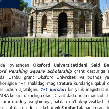
yda joylashgan
Oksford Universitetidagi Said Bu
ord Pershing Square Scholarship
grant dasturiga a
qda. Ushbu grant Oksford Univrsiteti va boshqa ya
korligida 1+1 shakldagi magistratura kurslariga qabul q
lar uchun ajratilgan.
1+1 kurslari
bir yillik magistratur
 MBA kursini o’z ichiga oladi. Grant dasturidan maqsad ist
alarni moddiy va ijtimoiy jihatdan qo’llab-quvvatlash.
grant dasturi doirasida har yili
5 nafar
talabaga grant be