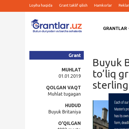
Loyiha haqida
Grant taklif qilish
Hamkorlar
Rekla
GRANTLAR
Grantlar
Tanlovlar
Grant
Buyuk B
Ishlar
MUHLAT
to’liq g
01.01.2019
sterling
Kurslar
QOLGAN VAQT
Muhlat tugagan
Blog
HUDUD
Buyuk Britaniya
Yana
O'QILGAN