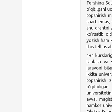
Pershing Squ
o’qitilgani u
topshirish m
shart emas,
shu grantni 
ko’rsatib o’
yozish ham 
this tell us 
1+1 kurslari
tanlash va s
jarayoni bila
ikkita unive
topshirish z
o’qitadigan
universitet
avval magist
hamkor univer
Oksford’ning 