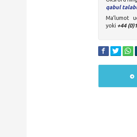
qabul talabl
Ma’lumot 
yoki
+44 (0)