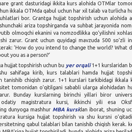
are grant dasturidagi ikkita kurs alohida OTMlar tomo
chun ikkala OTMda qabul uchun har xil talab va turlicha hu
uhlatlari bor. Grantga hujjat topshirish uchun alohida a
 shunchaki ariza topshirganda va suhbat jarayonida no
yutib olmoqchi ekanini va nomzodlikka qo’yilishni xohlas
tishi zarur. Grant uchun quyidagi mavzuda 500 so’zli i
kerak: ‘How do you intend to change the world? What 
about you as a person?’
ga hujjat topshirish uchun bu
yer orqali
1+1 kurslaridan bi
hu sahifaga kirib, kurs talablari hamda hujjat topshi
n tanishib chiqish zarur. 1+1 kurslari tarkibidagi ikkala 
rsitet tomonidan o’qitilgani sababli ularga alohidadan hu
arur. Bunday kurslarning birinchi yillari biror univers
 odatiy magistratura kursi, ikkinchi yili esa Oks
ining dunyoga mashhur
MBA kursi
dan iborat, shuning u
ratura kursiga hujjat topshirish va shu kursni o’qitad
sitetning qabul talablari bilan tanishib chiqish kerak. k
MBA’siga hujjat topshiriladi, bunda alohida ariza berilad