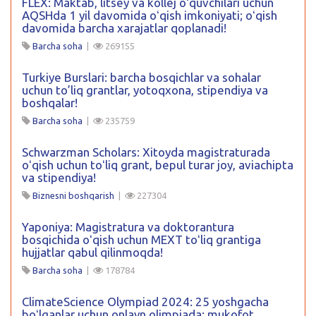
FLEX: Maktab, litsey va kollej oʻquvchilari uchun
AQSHda 1 yil davomida oʻqish imkoniyati; oʻqish
davomida barcha xarajatlar qoplanadi!
Barcha soha
|
269155
Turkiye Burslari: barcha bosqichlar va sohalar
uchun to’liq grantlar, yotoqxona, stipendiya va
boshqalar!
Barcha soha
|
235759
Schwarzman Scholars: Xitoyda magistraturada
oʻqish uchun toʻliq grant, bepul turar joy, aviachipta
va stipendiya!
Biznesni boshqarish
|
227304
Yaponiya: Magistratura va doktorantura
bosqichida oʻqish uchun MEXT toʻliq grantiga
hujjatlar qabul qilinmoqda!
Barcha soha
|
178784
ClimateScience Olympiad 2024: 25 yoshgacha
boʻlganlar uchun onlayn olimpiada: mukofot