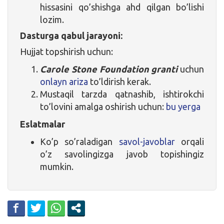
hissasini qo’shishga ahd qilgan bo’lishi
lozim.
Dasturga qabul jarayoni:
Hujjat topshirish uchun:
Carole Stone Foundation granti
uchun
onlayn ariza
to’ldirish kerak.
Mustaqil tarzda qatnashib, ishtirokchi
to’lovini amalga oshirish uchun:
bu yerga
Eslatmalar
Ko’p so’raladigan
savol-javoblar
orqali
o’z savolingizga javob topishingiz
mumkin.