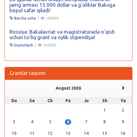
jamgʻarmasi 15 000 dollar va gʻoliblar Bakuga
bepul safar qiladi!
Barcha soha
|
149564
Rossiya: Bakalavriat va magistraturada o’qish
uchun to’liq grant va oylik stipendiya!
Dasturlash
|
143800
Grantlar taqvimi
Avgust 2026
Du
Se
Ch
Pa
Ju
Sh
Ya
1
2
3
4
5
7
8
9
6
10
11
12
13
14
15
16