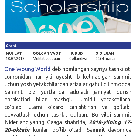
Kirish
Grant
MUHLAT
QOLGAN VAQT
HUDUD
O'QILGAN
18.07.2018
Muhlat tugagan
Gollandiya
4494 marta
One Woung World
deb nomlangan xayriya tashkiloti
tomonidan har yili uyushtirib kelinadigan sammit
uchun yosh yetakchilardan arizalar qabul qilinmoqda.
Sammit o’z yurtlarida adolatli jamiyat qurish
harakatlari bilan mashg’ul umidli yetakchilarni
to’plab, ularni o’zaro tanishtirish va qo’llab-
quvvatlash uchun tashkil etilgan. Bu yilgi sammit
Niderlandiyanng Gaaga shahrida,
2018-yilning 17-
20-oktabr
kunlari bo’lib o’tadi. Sammit davomida