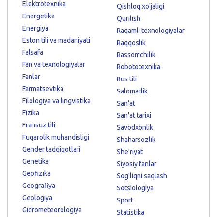
Elektrotexnika
Qishloq xo'jaligi
Energetika
Qurilish
Energiya
Raqamli texnologiyalar
Eston tili va madaniyati
Raqqoslik
Falsafa
Rassomchilik
Fan va texnologiyalar
Robototexnika
Fanlar
Rus tili
Farmatsevtika
Salomatlik
Filologiya va lingvistika
San'at
Fizika
San'at tarixi
Fransuz tili
Savodxonlik
Fuqarolik muhandisligi
Shaharsozlik
Gender tadqiqotlari
She'riyat
Genetika
Siyosiy fanlar
Geofizika
Sog'liqni saqlash
Geografiya
Sotsiologiya
Geologiya
Sport
Gidrometeorologiya
Statistika