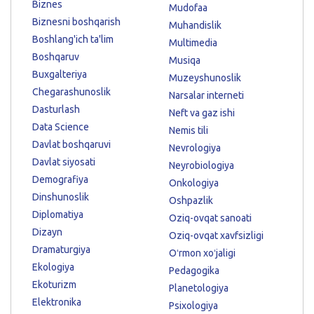
Biznes
Mudofaa
Biznesni boshqarish
Muhandislik
Boshlang'ich ta'lim
Multimedia
Boshqaruv
Musiqa
Buxgalteriya
Muzeyshunoslik
Chegarashunoslik
Narsalar interneti
Dasturlash
Neft va gaz ishi
Data Science
Nemis tili
Davlat boshqaruvi
Nevrologiya
Davlat siyosati
Neyrobiologiya
Demografiya
Onkologiya
Dinshunoslik
Oshpazlik
Diplomatiya
Oziq-ovqat sanoati
Dizayn
Oziq-ovqat xavfsizligi
Dramaturgiya
Oʻrmon xoʻjaligi
Ekologiya
Pedagogika
Ekoturizm
Planetologiya
Elektronika
Psixologiya