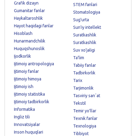
Grafik dizayn
STEM fanlari
Gumanitar fanlar
Stomatologiya
Haykaltaroshlik
Sug'urta
Hayot haqidagi fanlar
Sun'iy intellekt
Hisoblash
Suratkashlik
Hunarmandchilik
Suratkashlik
Huquqshunoslik
Suv xo'jaligi
Ijodkorlik
Ta'lim
Ijtimoiy antropologiya
Tabiiy fanlar
Ijtimoiy fanlar
Tadbirkorlik
Ijtimoiy himoya
Tarix
Ijtimoiy ish
Tarjimonlik
Ijtimoiy statistika
Tasviriy sanʼat
Ijtimoiy tadbirkorlik
Tekstil
Informatika
Temir yo'llar
Ingliz tili
Texnik fanlar
Innovatsiyalar
Texnologiya
Inson huquqlari
Tibbiyot