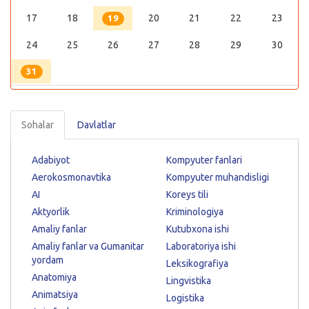
17
18
20
21
22
23
19
24
25
26
27
28
29
30
31
Sohalar
Davlatlar
Adabiyot
Kompyuter fanlari
Aerokosmonavtika
Kompyuter muhandisligi
AI
Koreys tili
Aktyorlik
Kriminologiya
Amaliy fanlar
Kutubxona ishi
Amaliy fanlar va Gumanitar
Laboratoriya ishi
yordam
Leksikografiya
Anatomiya
Lingvistika
Animatsiya
Logistika