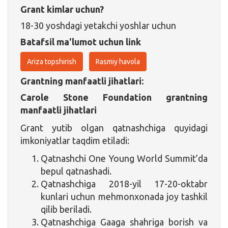
Grant kimlar uchun?
18-30 yoshdagi yetakchi yoshlar uchun
Batafsil ma'lumot uchun link
Ariza topshirish
Rasmiy havola
Grantning manfaatli jihatlari:
Carole Stone Foundation grantning
manfaatli jihatlari
Grant yutib olgan qatnashchiga quyidagi
imkoniyatlar taqdim etiladi:
Qatnashchi One Young World Summit’da
bepul qatnashadi.
Qatnashchiga 2018-yil 17-20-oktabr
kunlari uchun mehmonxonada joy tashkil
qilib beriladi.
Qatnashchiga Gaaga shahriga borish va