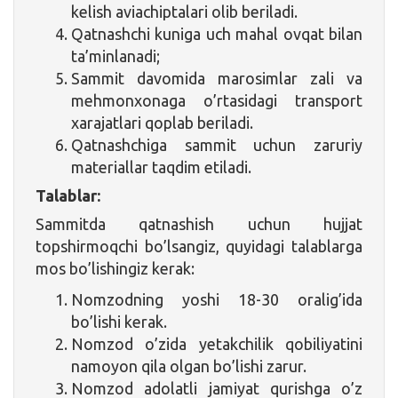
kelish aviachiptalari olib beriladi.
Qatnashchi kuniga uch mahal ovqat bilan
ta’minlanadi;
Sammit davomida marosimlar zali va
mehmonxonaga o’rtasidagi transport
xarajatlari qoplab beriladi.
Qatnashchiga sammit uchun zaruriy
materiallar taqdim etiladi.
Talablar:
Sammitda qatnashish uchun hujjat
topshirmoqchi bo’lsangiz, quyidagi talablarga
mos bo’lishingiz kerak:
Nomzodning yoshi 18-30 oralig’ida
bo’lishi kerak.
Nomzod o’zida yetakchilik qobiliyatini
namoyon qila olgan bo’lishi zarur.
Nomzod adolatli jamiyat qurishga o’z