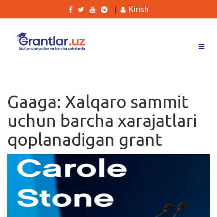
Kirish
|
Grantlar
Tanlovlar
Gaaga: Xalqaro sammit
Ishlar
uchun barcha xarajatlari
Kurslar
qoplanadigan grant
Blog
Yana
Qidirish