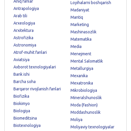
Aniq fanlar
Loyihalarni boshqarish
Antrapologiya
Madaniyat
Arab tili
Mantiq
Arxeologiya
Marketing
Arxitektura
Mashinasozlik
Astrofizika
Matematika
Astronomiya
Media
Atrof-muhit fanlari
Menejment
Aviatsiya
Mental Salomatlik
Axborot texnologiyalari
Metallurgiya
Bank ishi
Mexanika
Barcha soha
Mexatronika
Barqaror rivojlanish fanlari
Mikrobiologiya
Biofizika
Mineralshunoslik
Biokimyo
Moda (Fashion)
Biologiya
Moddashunoslik
Biomeditsina
Moliya
Biotexnologiya
Moliyaviy texnologiyalar