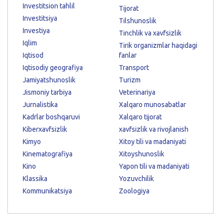
Investitsion tahlil
Tijorat
Investitsiya
Tilshunoslik
Investiya
Tinchlik va xavfsizlik
Iqlim
Tirik organizmlar haqidagi
Iqtisod
fanlar
Iqtisodiy geografiya
Transport
Jamiyatshunoslik
Turizm
Jismoniy tarbiya
Veterinariya
Jurnalistika
Xalqaro munosabatlar
Kadrlar boshqaruvi
Xalqaro tijorat
Kiberxavfsizlik
xavfsizlik va rivojlanish
Kimyo
Xitoy tili va madaniyati
Kinematografiya
Xitoyshunoslik
Kino
Yapon tili va madaniyati
Klassika
Yozuvchilik
Kommunikatsiya
Zoologiya