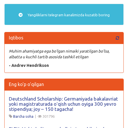
Yangiliklarni
telegram
kanalimizda kuzatib boring
Iqtibos
Muhim ahamiyatga ega bo’lgan nimaiki yaratilgan bo’lsa,
albatta u kuchli tartib asosida tashkil etilgan
- Andrev Hendrikson
Eng ko'p o'qilgan
Deutschland Scholarship: Germaniyada bakalavriat
yoki magistraturada oʻqish uchun oyiga 300 yevro
stipendiya; joy – 150 tagacha!
Barcha soha
|
301796