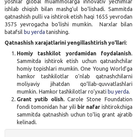
yoshlar global muammolarga innovativ yechimlar
ishlab chiqish bilan mashg’ul bo’lishadi. Sammitda
qatnashish pulli va ishtirok etish haqi 1655 yevrodan
3575 yevrogacha bo’lishi mumkin. Narxlar bilan
batafsil
bu yerda
tanishing.
Qatnashish xarajatlarini yengillashtirish yo’llari:
Homiy tashkilot yordamidan foydalanish
.
Sammitda ishtirok etish uchun qatnashchilar
homiy topishlari mumkin. One Young World’ga
hamkor tashkilotlar o’nlab qatnashchilarni
moliyaviy jihatdan qo’llab-quvvatlashlari
mumkin. Hamkor tashkilotlar ro’yxati
bu yerda
.
Grant yutib olish.
Carole Stone Foundation
fondi tomonidan har yili
bir nafar
ishtirokchiga
sammitda qatnashish uchun to’liq grant ajratib
kelinadi.