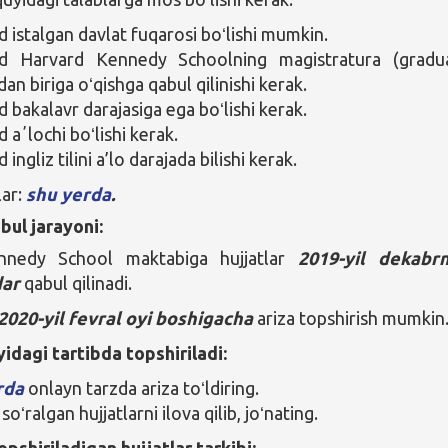
istalgan davlat fuqarosi boʻlishi mumkin.
 Harvard Kennedy Schoolning magistratura (gradu
dan biriga oʻqishga qabul qilinishi kerak.
bakalavr darajasiga ega boʻlishi kerak.
aʼlochi boʻlishi kerak.
ngliz tilini a’lo darajada bilishi kerak.
lar:
shu yerda
.
bul jarayoni:
nnedy School maktabiga hujjatlar
2019-yil dekabr
dar
qabul qilinadi.
2020-yil fevral oyi boshigacha
ariza topshirish mumkin
yidagi tartibda topshiriladi:
rda
onlayn tarzda ariza toʻldiring.
soʻralgan hujjatlarni ilova qilib, joʻnating.
opshiriladigan h
ujjatlar tarkibi: