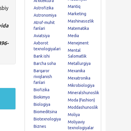
Arxitektura
Mantiq
sbiy
Astrofizika
Marketing
Astronomiya
Mashinasozlik
Atrof-muhit
yida
fanlari
Matematika
Aviatsiya
Media
496-
Axborot
Menejment
texnologiyalari
Mental
Bank ishi
Salomatlik
Barcha soha
Metallurgiya
Barqaror
Mexanika
rivojlanish
Mexatronika
fanlari
Mikrobiologiya
Biofizika
Mineralshunoslik
Biokimyo
Moda (Fashion)
Biologiya
Moddashunoslik
Biomeditsina
Moliya
Biotexnologiya
Moliyaviy
Biznes
texnologiyalar