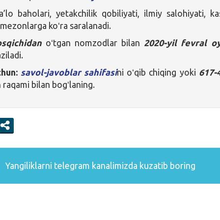
lo baholari, yetakchilik qobiliyati, ilmiy salohiyati, ka
i mezonlarga koʻra saralanadi.
osqichidan
oʻtgan nomzodlar bilan
2020-yil fevral o
ziladi.
chun:
savol-javoblar sahifasi
ni oʻqib chiqing yoki
617-
 raqami bilan bogʻlaning.
Yangiliklarni
telegram
kanalimizda kuzatib boring