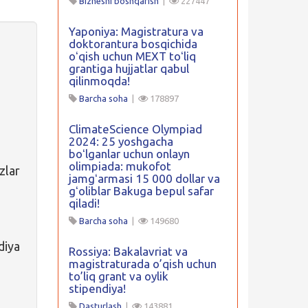
Biznesni boshqarish
|
227447
Yaponiya: Magistratura va
doktorantura bosqichida
oʻqish uchun MEXT toʻliq
grantiga hujjatlar qabul
qilinmoqda!
Barcha soha
|
178897
ClimateScience Olympiad
2024: 25 yoshgacha
boʻlganlar uchun onlayn
olimpiada: mukofot
zlar
jamgʻarmasi 15 000 dollar va
gʻoliblar Bakuga bepul safar
qiladi!
Barcha soha
|
149680
diya
Rossiya: Bakalavriat va
magistraturada o’qish uchun
to’liq grant va oylik
stipendiya!
Dasturlash
|
143881