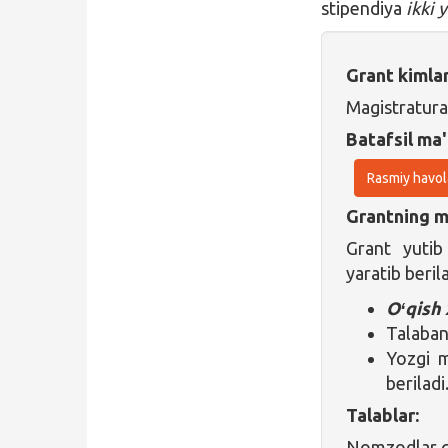
stipendiya
ikki 
Grant kimla
Magistratura
Batafsil ma'
Rasmiy havol
Grantning ma
Grant yuti
yaratib berila
Oʻqish 
Talaba
Yozgi 
beriladi
Talablar:
Nomzodlar qu