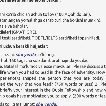
rni koʻrib chiqish uchun toʻlov (100 AQSh dollari).
 (tanlangan yoʻnalishga qarab turlicha boʻlishi mumkin).
raja va baholar.
tijalari (GMAT, GRE).
ili testi sertifikati. TOEFL/IELTS sertifikati topshiriladi.
i uchun kerakli hujjatlar:
 arizani:
shu yerda
toʻldiring.
i hol. 150 tagacha soʻzdan iborat hajmda yoziladi.
se. Batafsil ma’lumot va esse mavzulari: Please discuss a 
 life when you had to lead in the face of adversity. How
xperience/s shaped the person that you are today
ced the way that you lead? (750 words or less) 2. Pl
 briefly your interest in the Dubin Fellowship and how 
hip goals have motivated you to apply. (200 words or les
da toʻliq ma’lumot:
shu yerda
.