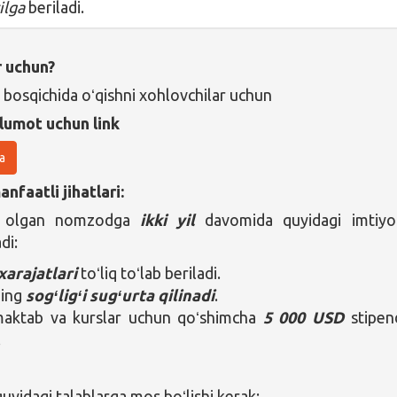
yilga
beriladi.
r uchun?
 bosqichida oʻqishni xohlovchilar uchun
lumot uchun link
a
nfaatli jihatlari:
b olgan nomzodga
ikki yil
davomida quyidagi imtiyo
di:
xarajatlari
toʻliq toʻlab beriladi.
ning
sogʻligʻi sugʻurta qilinadi
.
maktab va kurslar uchun qoʻshimcha
5 000 USD
stipen
.
yidagi talablarga mos boʻlishi kerak: