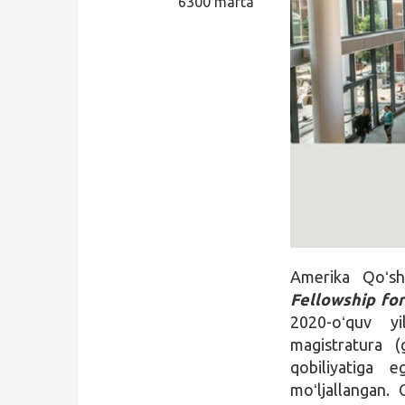
6300 marta
Qidirish
Kirish
Amerika Qoʻsh
Fellowship fo
2020-oʻquv yi
magistratura (
qobiliyatiga 
moʻljallangan. 