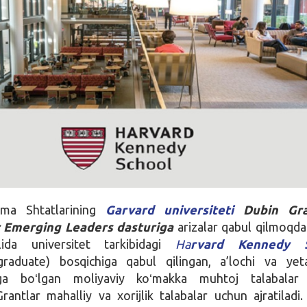
ma Shtatlarining
Garvard universiteti
Dubin Gr
r Emerging Leaders
dasturiga
arizalar qabul qilmoqda
lida universitet tarkibidagi
Ha
rvard Kennedy S
graduate) bosqichiga qabul qilingan, a’lochi va yeta
ega boʻlgan moliyaviy koʻmakka muhtoj talabalar
Grantlar mahalliy va xorijlik talabalar uchun ajratiladi