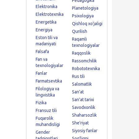
Pedagogika
Elektronika
Planetologiya
Elektrotexnika
Psixologiya
Energetika
Qishloq xo'jaligi
Energiya
Qurilish
Eston tili va
Raqamli
madaniyati
texnologiyalar
Falsafa
Raqqoslik
Fan va
Rassomchilik
texnologiyalar
Robototexnika
Fanlar
Rus tili
Farmatsevtika
Salomatlik
Filologiya va
San'at
lingvistika
San'at tarixi
Fizika
Savodxonlik
Fransuz tili
Shaharsozlik
Fuqarolik
She'riyat
muhandisligi
Siyosiy fanlar
Gender
tadqiqotlari
Sog'liqni