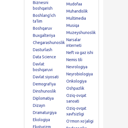
Biznesni
Mudofaa
boshqarish
Muhandislik
Boshlang'ich
Multimedia
ta'lim
Musiqa
Boshqaruv
Muzeyshunoslik
Buxgalteriya
Narsalar
Chegarashunoslik
interneti
Dasturlash
Neft va gaz ishi
Data Science
Nemis tili
Davlat
Nevrologiya
boshqaruvi
Neyrobiologiya
Davlat siyosati
Onkologiya
Demografiya
Oshpazlik
Dinshunoslik
Oziq-ovqat
Diplomatiya
sanoati
Dizayn
Oziq-ovqat
Dramaturgiya
xavfsizligi
Ekologiya
Oʻrmon xoʻjaligi
Ekoturizm