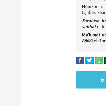
Nomzodlar a’
tajribasi kab
Saralash b
suhbat
oʻtka
Ma’lumot u
8866
telefon