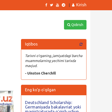
Kirish
|
Qidirish
Iqtibos
Tarixni o‘rganing, jamiyatdagi barcha
muammolarning yechimi tarixda
mavjud.
- Uinston Cherchill
Eng ko'p o'qilgan
Deutschland Scholarship:
Germaniyada bakalavriat yoki
magistraturada oʻqish uchun