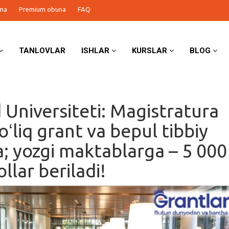
ma
Premium obuna
FAQ
TANLOVLAR
ISHLAR
KURSLAR
BLOG
 Universiteti: Magistratura
ʻliq grant va bepul tibbiy
a; yozgi maktablarga – 5 000
llar beriladi!