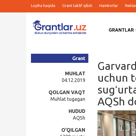
Loyiha haqida
Grant taklif qilish
Hamkorlar
Rekla
GRANTLAR
Grantlar
Tanlovlar
Grant
Garvard
Ishlar
MUHLAT
uchun to
04.12.2019
sugʻurt
Kurslar
QOLGAN VAQT
AQSh do
Muhlat tugagan
Blog
HUDUD
AQSh
Yana
O'QILGAN