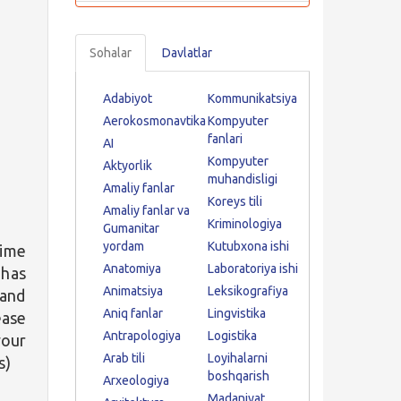
Sohalar
Davlatlar
Adabiyot
Kommunikatsiya
Aerokosmonavtika
Kompyuter
fanlari
AI
Kompyuter
Aktyorlik
muhandisligi
Amaliy fanlar
Koreys tili
Amaliy fanlar va
Kriminologiya
Gumanitar
yordam
Kutubxona ishi
time
Anatomiya
Laboratoriya ishi
 has
Animatsiya
Leksikografiya
 and
Aniq fanlar
Lingvistika
ease
Antrapologiya
Logistika
your
Arab tili
Loyihalarni
s)
boshqarish
Arxeologiya
Madaniyat