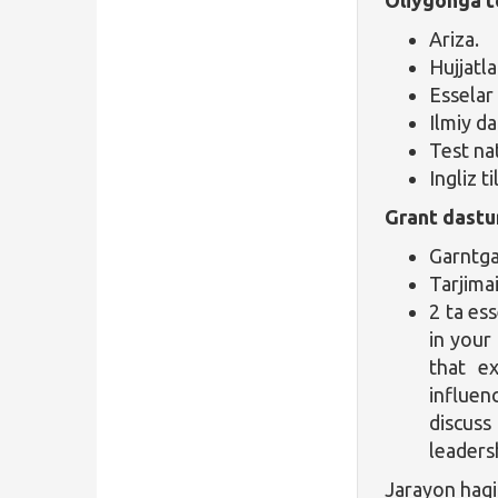
Ariza.
Hujjatla
Esselar
Ilmiy da
Test na
Ingliz t
Grant dastur
Garntga
Tarjima
2 ta es
in your
that e
influen
discuss
leaders
Jarayon haqi