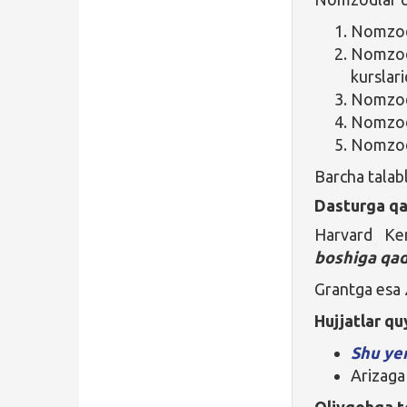
Nomzod 
Nomzod
kurslari
Nomzod 
Nomzod 
Nomzod i
Barcha talab
Dasturga qa
Harvard Ke
boshiga qa
Grantga esa
Hujjatlar qu
Shu ye
Arizaga 
Oliygohga
t