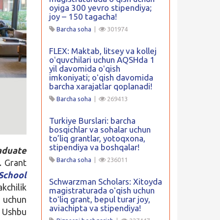
oyiga 300 yevro stipendiya;
joy – 150 tagacha!
Barcha soha
|
301974
FLEX: Maktab, litsey va kollej
oʻquvchilari uchun AQSHda 1
yil davomida oʻqish
imkoniyati; oʻqish davomida
barcha xarajatlar qoplanadi!
Barcha soha
|
269413
Turkiye Burslari: barcha
bosqichlar va sohalar uchun
to’liq grantlar, yotoqxona,
stipendiya va boshqalar!
aduate
Barcha soha
|
236011
. Grant
chool
Schwarzman Scholars: Xitoyda
kchilik
magistraturada oʻqish uchun
 uchun
toʻliq grant, bepul turar joy,
aviachipta va stipendiya!
. Ushbu