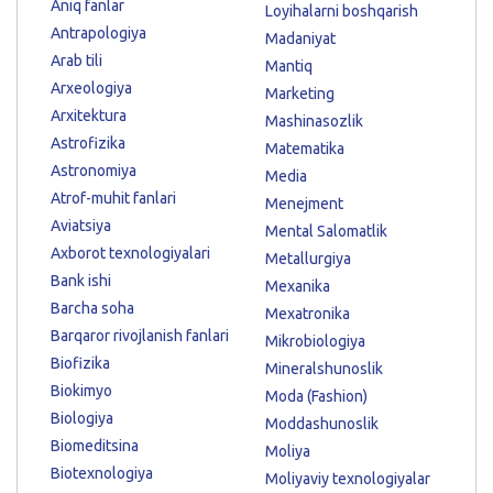
Aniq fanlar
Loyihalarni boshqarish
Antrapologiya
Madaniyat
Arab tili
Mantiq
Arxeologiya
Marketing
Arxitektura
Mashinasozlik
Astrofizika
Matematika
Astronomiya
Media
Atrof-muhit fanlari
Menejment
Aviatsiya
Mental Salomatlik
Axborot texnologiyalari
Metallurgiya
Bank ishi
Mexanika
Barcha soha
Mexatronika
Barqaror rivojlanish fanlari
Mikrobiologiya
Biofizika
Mineralshunoslik
Biokimyo
Moda (Fashion)
Biologiya
Moddashunoslik
Biomeditsina
Moliya
Biotexnologiya
Moliyaviy texnologiyalar