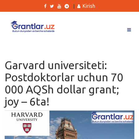
Kirish
|
Grantlar
Tanlovlar
Garvard universiteti:
Ishlar
Postdoktorlar uchun 70
Kurslar
000 AQSh dollar grant;
Blog
joy – 6ta!
Yana
Qidirish