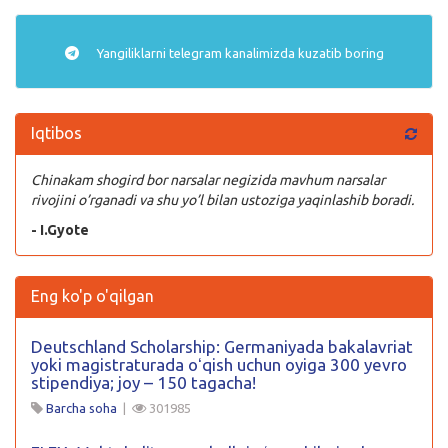
Yangiliklarni
telegram
kanalimizda kuzatib boring
Iqtibos
Chinakam shogird bor narsalar negizida mavhum narsalar
rivojini o’rganadi va shu yo’l bilan ustoziga yaqinlashib boradi.
- I.Gyote
Eng ko'p o'qilgan
Deutschland Scholarship: Germaniyada bakalavriat
yoki magistraturada oʻqish uchun oyiga 300 yevro
stipendiya; joy – 150 tagacha!
Barcha soha
|
301985