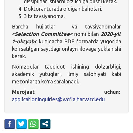
dissiplinar ishlarni oʻz ichiga olishi kerak.
Doktoranturada oʻqigan baholari.
3 ta tavsiyanoma.
Barcha hujjatlar va tavsiyanomalar
«
Selection Committee
«
nomi bilan
2020-yil
1-oktyabr
kunigacha PDF formatda yuqorida
koʻrsatilgan saytdagi onlayn-ilovaga yuklanishi
kerak.
Nomzodlar tadqiqot ishining dolzarbligi,
akademik yutuqlari, ilmiy salohiyati kabi
mezonlarga koʻra saralanadi.
Murojaat uchun:
applicationinquiries@wcfia.harvard.edu