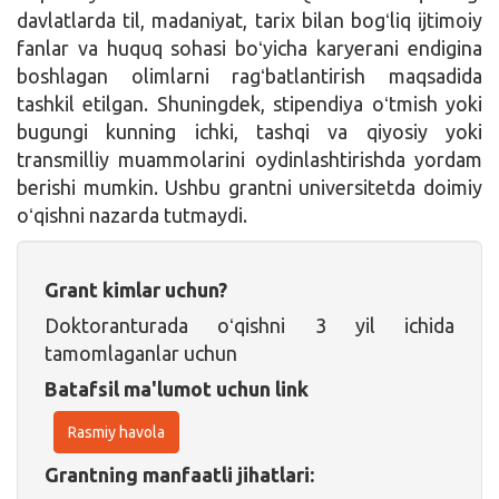
davlatlarda til, madaniyat, tarix bilan bogʻliq ijtimoiy
fanlar va huquq sohasi boʻyicha karyerani endigina
boshlagan olimlarni ragʻbatlantirish maqsadida
tashkil etilgan. Shuningdek, stipendiya oʻtmish yoki
bugungi kunning ichki, tashqi va qiyosiy yoki
transmilliy muammolarini oydinlashtirishda yordam
berishi mumkin. Ushbu grantni universitetda doimiy
oʻqishni nazarda tutmaydi.
Grant kimlar uchun?
Doktoranturada oʻqishni 3 yil ichida
tamomlaganlar uchun
Batafsil ma'lumot uchun link
Rasmiy havola
Grantning manfaatli jihatlari: