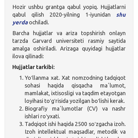
Hozir ushbu grantga qabul yopiq. Hujjatlarni
qabul qilish 2020-yilning 1-iyunidan
shu
yerda
ochiladi.
Barcha hujjatlar va ariza topshirish onlayn
tarzda Garvard universiteti rasmiy saytida
amalga oshiriladi. Arizaga quyidagi hujjatlar
ilova qilinadi:
Hujjatlar tarkibi:
Yoʻllanma xat. Xat nomzodning tadqiqot
sohasi haqida qisqacha maʼlumot,
mamlakat, ixtisosligi va taqdim etayotgan
loyihasi toʻgʻrisida yozilgan boʻlishi kerak.
Biografiy maʼlumotlar (CV) va nashr
ishlari roʻyxati.
Tadqiqot ishi haqida 2500 soʻzgacha izoh.
Izoh intellektual maqsadlar, metodik va