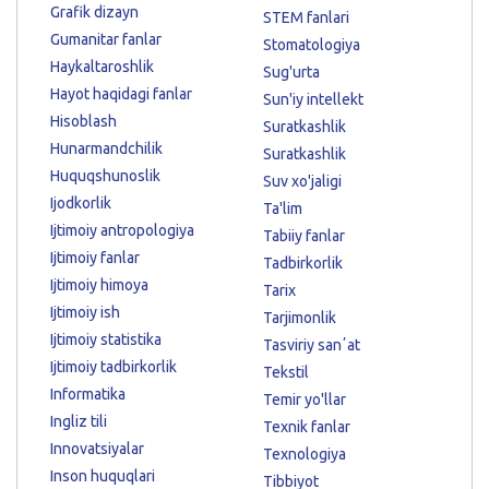
Grafik dizayn
STEM fanlari
Gumanitar fanlar
Stomatologiya
Haykaltaroshlik
Sug'urta
Hayot haqidagi fanlar
Sun'iy intellekt
Hisoblash
Suratkashlik
Hunarmandchilik
Suratkashlik
Huquqshunoslik
Suv xo'jaligi
Ijodkorlik
Ta'lim
Ijtimoiy antropologiya
Tabiiy fanlar
Ijtimoiy fanlar
Tadbirkorlik
Ijtimoiy himoya
Tarix
Ijtimoiy ish
Tarjimonlik
Ijtimoiy statistika
Tasviriy sanʼat
Ijtimoiy tadbirkorlik
Tekstil
Informatika
Temir yo'llar
Ingliz tili
Texnik fanlar
Innovatsiyalar
Texnologiya
Inson huquqlari
Tibbiyot