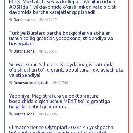
FLEX: Maktab, litsey va kollej oʻquvchilari uchun
AQSHda 1 yil davomida oʻqish imkoniyati; oʻqish
davomida barcha xarajatlar qoplanadi!
Barcha soha
|
269427
Turkiye Burslari: barcha bosqichlar va sohalar
uchun to’liq grantlar, yotoqxona, stipendiya va
boshqalar!
Barcha soha
|
236034
Schwarzman Scholars: Xitoyda magistraturada
oʻqish uchun toʻliq grant, bepul turar joy, aviachipta
va stipendiya!
Biznesni boshqarish
|
227461
Yaponiya: Magistratura va doktorantura
bosqichida oʻqish uchun MEXT toʻliq grantiga
hujjatlar qabul qilinmoqda!
Barcha soha
|
178906
ClimateScience Olympiad 2024: 25 yoshgacha
boʻlganlar uchun onlayn olimpiada: mukofot