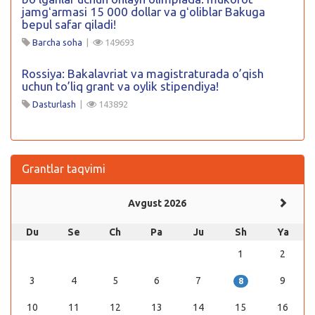
jamgʻarmasi 15 000 dollar va gʻoliblar Bakuga
bepul safar qiladi!
Barcha soha
|
149693
Rossiya: Bakalavriat va magistraturada o’qish
uchun to’liq grant va oylik stipendiya!
Dasturlash
|
143892
Grantlar taqvimi
Avgust 2026
Du
Se
Ch
Pa
Ju
Sh
Ya
1
2
3
4
5
6
7
9
8
10
11
12
13
14
15
16