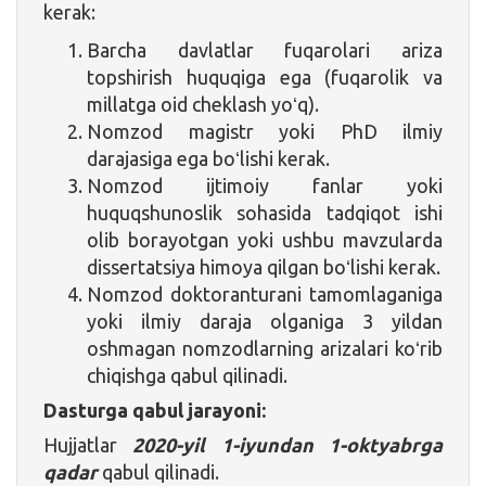
kerak:
Barcha davlatlar fuqarolari ariza
topshirish huquqiga ega (fuqarolik va
millatga oid cheklash yoʻq).
Nomzod magistr yoki PhD ilmiy
darajasiga ega boʻlishi kerak.
Nomzod ijtimoiy fanlar yoki
huquqshunoslik sohasida tadqiqot ishi
olib borayotgan yoki ushbu mavzularda
dissertatsiya himoya qilgan boʻlishi kerak.
Nomzod doktoranturani tamomlaganiga
yoki ilmiy daraja olganiga 3 yildan
oshmagan nomzodlarning arizalari koʻrib
chiqishga qabul qilinadi.
Dasturga qabul jarayoni:
Hujjatlar
2020-yil 1-iyundan 1-oktyabrga
qadar
qabul qilinadi.