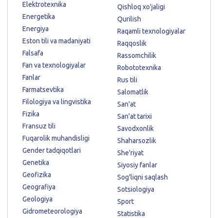
Elektrotexnika
Qishloq xo'jaligi
Energetika
Qurilish
Energiya
Raqamli texnologiyalar
Eston tili va madaniyati
Raqqoslik
Falsafa
Rassomchilik
Fan va texnologiyalar
Robototexnika
Fanlar
Rus tili
Farmatsevtika
Salomatlik
Filologiya va lingvistika
San'at
Fizika
San'at tarixi
Fransuz tili
Savodxonlik
Fuqarolik muhandisligi
Shaharsozlik
Gender tadqiqotlari
She'riyat
Genetika
Siyosiy fanlar
Geofizika
Sog'liqni saqlash
Geografiya
Sotsiologiya
Geologiya
Sport
Gidrometeorologiya
Statistika