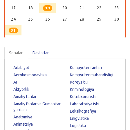
17
18
20
21
22
23
19
24
25
26
27
28
29
30
31
Sohalar
Davlatlar
Adabiyot
Kompyuter fanlari
Aerokosmonavtika
Kompyuter muhandisligi
AI
Koreys tili
Aktyorlik
Kriminologiya
Amaliy fanlar
Kutubxona ishi
Amaliy fanlar va Gumanitar
Laboratoriya ishi
yordam
Leksikografiya
Anatomiya
Lingvistika
Animatsiya
Logistika