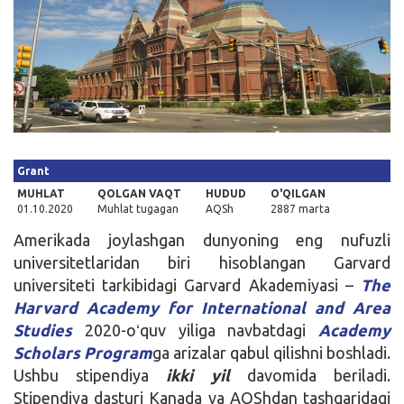
Kirish
Grant
MUHLAT
QOLGAN VAQT
HUDUD
O'QILGAN
01.10.2020
Muhlat tugagan
AQSh
2887 marta
Amerikada joylashgan dunyoning eng nufuzli
universitetlaridan biri hisoblangan Garvard
universiteti tarkibidagi Garvard Akademiyasi –
The
Harvard Academy for International and Area
Studies
2020-oʻquv yiliga navbatdagi
Academy
Scholars Program
ga arizalar qabul qilishni boshladi.
Ushbu stipendiya
ikki yil
davomida beriladi.
Stipendiya dasturi Kanada va AQShdan tashqaridagi