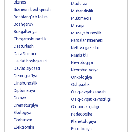
Biznes
Mudofaa
Biznesni boshqarish
Muhandislik
Boshlang'ich ta'lim
Multimedia
Boshqaruv
Musiqa
Buxgalteriya
Muzeyshunoslik
Chegarashunoslik
Narsalar interneti
Dasturlash
Neft va gaz ishi
Data Science
Nemis tili
Davlat boshqaruvi
Nevrologiya
Davlat siyosati
Neyrobiologiya
Demografiya
Onkologiya
Dinshunoslik
Oshpazlik
Diplomatiya
Oziq-ovqat sanoati
Dizayn
Oziq-ovqat xavfsizligi
Dramaturgiya
Oʻrmon xoʻjaligi
Ekologiya
Pedagogika
Ekoturizm
Planetologiya
Elektronika
Psixologiya