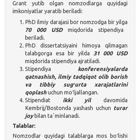
Grant yutib olgan nomzodlarga quyidagi
imkoniyatlar yaratib beriladi:
PhD ilmiy darajasi bor nomzodga bir yilga
70 000 USD
miqdorida stipendiya
beriladi.
PhD dissertatsiyaini himoya qilmagan
talabgorga esa bir yilda
31 000
USD
miqdorida stipendiya ajratiladi.
Stipendiya
konferensiyalarda
qatnashish, ilmiy tadqiqot olib borish
va tibbiy sugʻurta xarajatlarini
qoplash
uchun moʻljallangan.
Stipendiat
ikki yil
davomida
Kembrij/Bostonda yashash uchun
turar
joy
bilan taʼminlanadi.
Talablar:
Nomzodlar quyidagi talablarga mos boʻlishi