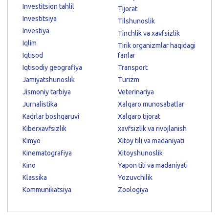
Investitsion tahlil
Tijorat
Investitsiya
Tilshunoslik
Investiya
Tinchlik va xavfsizlik
Iqlim
Tirik organizmlar haqidagi
Iqtisod
fanlar
Iqtisodiy geografiya
Transport
Jamiyatshunoslik
Turizm
Jismoniy tarbiya
Veterinariya
Jurnalistika
Xalqaro munosabatlar
Kadrlar boshqaruvi
Xalqaro tijorat
Kiberxavfsizlik
xavfsizlik va rivojlanish
Kimyo
Xitoy tili va madaniyati
Kinematografiya
Xitoyshunoslik
Kino
Yapon tili va madaniyati
Klassika
Yozuvchilik
Kommunikatsiya
Zoologiya