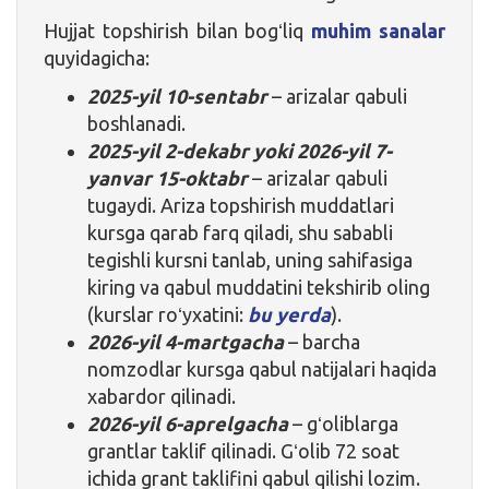
Hujjat topshirish bilan bogʻliq
muhim sanalar
quyidagicha:
2025-yil 10-sentabr
– arizalar qabuli
boshlanadi.
2025-yil 2-dekabr yoki 2026-yil 7-
yanvar 15-oktabr
– arizalar qabuli
tugaydi. Ariza topshirish muddatlari
kursga qarab farq qiladi, shu sababli
tegishli kursni tanlab, uning sahifasiga
kiring va qabul muddatini tekshirib oling
(kurslar roʻyxatini:
bu yerda
).
2026-yil 4-martgacha
– barcha
nomzodlar kursga qabul natijalari haqida
xabardor qilinadi.
2026-yil 6-aprelgacha
– gʻoliblarga
grantlar taklif qilinadi. Gʻolib 72 soat
ichida grant taklifini qabul qilishi lozim.