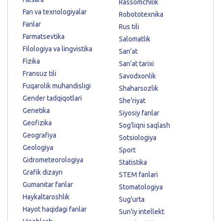
Rassomchilik
Fan va texnologiyalar
Robototexnika
Fanlar
Rus tili
Farmatsevtika
Salomatlik
Filologiya va lingvistika
San'at
Fizika
San'at tarixi
Fransuz tili
Savodxonlik
Fuqarolik muhandisligi
Shaharsozlik
Gender tadqiqotlari
She'riyat
Genetika
Siyosiy fanlar
Geofizika
Sog'liqni saqlash
Geografiya
Sotsiologiya
Geologiya
Sport
Gidrometeorologiya
Statistika
Grafik dizayn
STEM fanlari
Gumanitar fanlar
Stomatologiya
Haykaltaroshlik
Sug'urta
Hayot haqidagi fanlar
Sun'iy intellekt