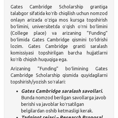
Gates Cambridge Scholarship grantiga
talabgor sifatida koʻrib chiqilish uchun nomzod
onlayn arizada oʻziga mos kursga topshirish
boʻlimini, universitetda oʻqish oʻrni boʻlimini
(College place) va arizaning “Funding”
boʻlimida Gates Cambridge qismini toʻldrishi
lozim. Gates Cambridge granti saralash
komissiyasi topshirilgan barcha hujjatlarni
koʻrib chiqish huquqiga ega.
Arizaning “Funding” boʻlimining Gates
Cambridge Scholarship qismida quyidagilarni
topshirish/yozish soʻralari:
Gates Cambridge saralash savollari.
Bunda nomzod berilgan savollarga javob
berishi va javoblar koʻrsatilgan
belgilardan oshib ketmasligi kerak.
Tadqiqot rejasi – Research Proposal