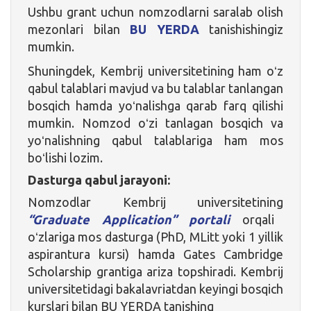
Ushbu grant uchun nomzodlarni saralab olish
mezonlari bilan
BU YERDA
tanishishingiz
mumkin.
Shuningdek, Kembrij universitetining ham oʻz
qabul talablari mavjud va bu talablar tanlangan
bosqich hamda yoʻnalishga qarab farq qilishi
mumkin. Nomzod oʻzi tanlagan bosqich va
yoʻnalishning qabul talablariga ham mos
boʻlishi lozim.
Dasturga qabul jarayoni:
Nomzodlar Kembrij universitetining
“Graduate Application” portali
orqali
oʻzlariga mos dasturga (PhD, MLitt yoki 1 yillik
aspirantura kursi) hamda Gates Cambridge
Scholarship grantiga ariza topshiradi. Kembrij
universitetidagi bakalavriatdan keyingi bosqich
kurslari bilan BU YERDA tanishing