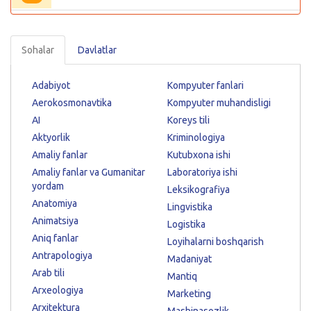
Sohalar
Davlatlar
Adabiyot
Kompyuter fanlari
Aerokosmonavtika
Kompyuter muhandisligi
AI
Koreys tili
Aktyorlik
Kriminologiya
Amaliy fanlar
Kutubxona ishi
Amaliy fanlar va Gumanitar
Laboratoriya ishi
yordam
Leksikografiya
Anatomiya
Lingvistika
Animatsiya
Logistika
Aniq fanlar
Loyihalarni boshqarish
Antrapologiya
Madaniyat
Arab tili
Mantiq
Arxeologiya
Marketing
Arxitektura
Mashinasozlik