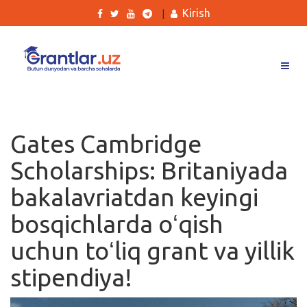
Kirish
|
Grantlar
Tanlovlar
Gates Cambridge
Ishlar
Scholarships: Britaniyada
Kurslar
bakalavriatdan keyingi
Blog
bosqichlarda oʻqish
Yana
uchun toʻliq grant va yillik
stipendiya!
Qidirish