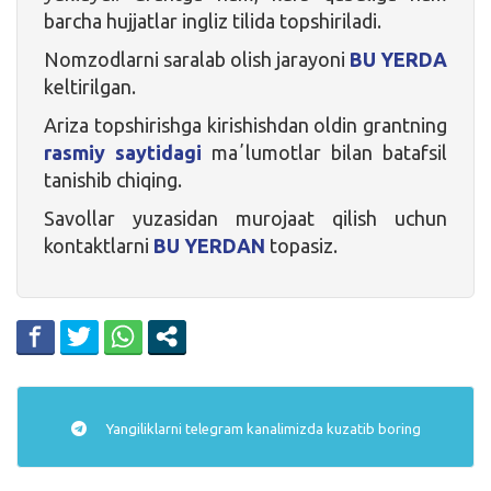
barcha hujjatlar ingliz tilida topshiriladi.
Nomzodlarni saralab olish jarayoni
BU YERDA
keltirilgan.
Ariza topshirishga kirishishdan oldin grantning
rasmiy saytidagi
maʼlumotlar bilan batafsil
tanishib chiqing.
Savollar yuzasidan murojaat qilish uchun
kontaktlarni
BU YERDAN
topasiz.
Yangiliklarni
telegram
kanalimizda kuzatib boring