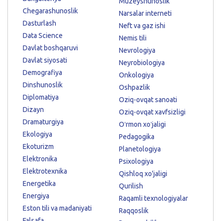
Muzeyshunoslik
Chegarashunoslik
Narsalar interneti
Dasturlash
Neft va gaz ishi
Data Science
Nemis tili
Davlat boshqaruvi
Nevrologiya
Davlat siyosati
Neyrobiologiya
Demografiya
Onkologiya
Dinshunoslik
Oshpazlik
Diplomatiya
Oziq-ovqat sanoati
Dizayn
Oziq-ovqat xavfsizligi
Dramaturgiya
Oʻrmon xoʻjaligi
Ekologiya
Pedagogika
Ekoturizm
Planetologiya
Elektronika
Psixologiya
Elektrotexnika
Qishloq xo'jaligi
Energetika
Qurilish
Energiya
Raqamli texnologiyalar
Eston tili va madaniyati
Raqqoslik
Falsafa