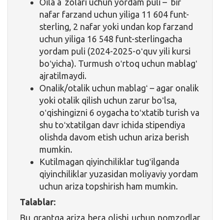
Oila aʼzolari uchun yordam puli – bir
nafar farzand uchun yiliga 11 604 funt-
sterling, 2 nafar yoki undan kop farzand
uchun yiliga 16 548 funt-sterlingacha
yordam puli (2024-2025-oʻquv yili kursi
boʻyicha). Turmush oʻrtoq uchun mablagʻ
ajratilmaydi.
Onalik/otalik uchun mablagʻ – agar onalik
yoki otalik qilish uchun zarur boʻlsa,
oʻqishingizni 6 oygacha toʻxtatib turish va
shu toʻxtatilgan davr ichida stipendiya
olishda davom etish uchun ariza berish
mumkin.
Kutilmagan qiyinchiliklar tugʻilganda
qiyinchiliklar yuzasidan moliyaviy yordam
uchun ariza topshirish ham mumkin.
Talablar:
Bu grantga ariza bera olishi uchun nomzodlar