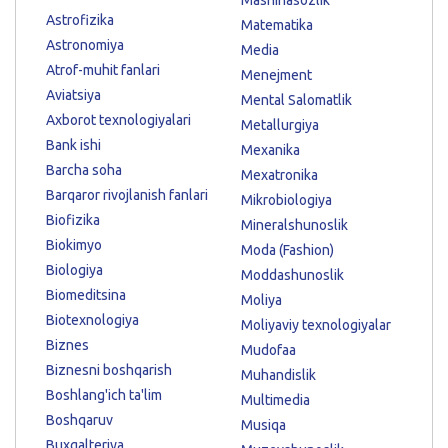
Astrofizika
Matematika
Astronomiya
Media
Atrof-muhit fanlari
Menejment
Aviatsiya
Mental Salomatlik
Axborot texnologiyalari
Metallurgiya
Bank ishi
Mexanika
Barcha soha
Mexatronika
Barqaror rivojlanish fanlari
Mikrobiologiya
Biofizika
Mineralshunoslik
Biokimyo
Moda (Fashion)
Biologiya
Moddashunoslik
Biomeditsina
Moliya
Biotexnologiya
Moliyaviy texnologiyalar
Biznes
Mudofaa
Biznesni boshqarish
Muhandislik
Boshlang'ich ta'lim
Multimedia
Boshqaruv
Musiqa
Buxgalteriya