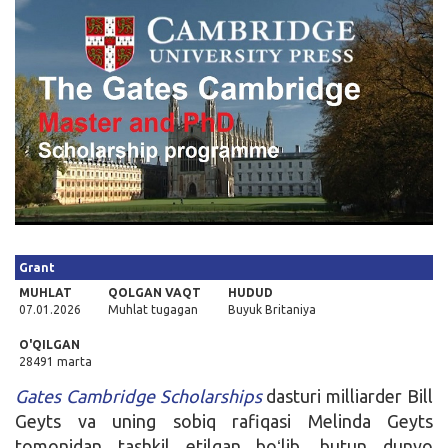
Kirish
Grant
MUHLAT
QOLGAN VAQT
HUDUD
07.01.2026
Muhlat tugagan
Buyuk Britaniya
O'QILGAN
28491 marta
Gates Cambridge Scholarships
dasturi milliarder Bill
Geyts va uning sobiq rafiqasi Melinda Geyts
tomonidan tashkil etilgan boʻlib, butun dunyo