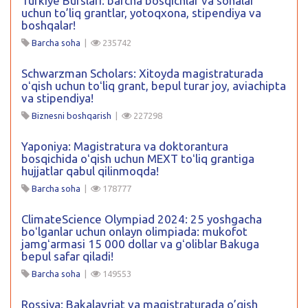
Turkiye Burslari: barcha bosqichlar va sohalar
uchun to’liq grantlar, yotoqxona, stipendiya va
boshqalar!
Barcha soha
|
235742
Schwarzman Scholars: Xitoyda magistraturada
oʻqish uchun toʻliq grant, bepul turar joy, aviachipta
va stipendiya!
Biznesni boshqarish
|
227298
Yaponiya: Magistratura va doktorantura
bosqichida oʻqish uchun MEXT toʻliq grantiga
hujjatlar qabul qilinmoqda!
Barcha soha
|
178777
ClimateScience Olympiad 2024: 25 yoshgacha
boʻlganlar uchun onlayn olimpiada: mukofot
jamgʻarmasi 15 000 dollar va gʻoliblar Bakuga
bepul safar qiladi!
Barcha soha
|
149553
Rossiya: Bakalavriat va magistraturada o’qish