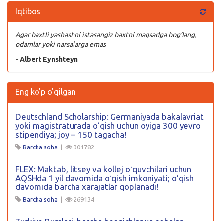
Iqtibos
Agar baxtli yashashni istasangiz baxtni maqsadga bog’lang,
odamlar yoki narsalarga emas
- Albert Eynshteyn
Eng ko'p o'qilgan
Deutschland Scholarship: Germaniyada bakalavriat
yoki magistraturada oʻqish uchun oyiga 300 yevro
stipendiya; joy – 150 tagacha!
Barcha soha
|
301782
FLEX: Maktab, litsey va kollej oʻquvchilari uchun
AQSHda 1 yil davomida oʻqish imkoniyati; oʻqish
davomida barcha xarajatlar qoplanadi!
Barcha soha
|
269134