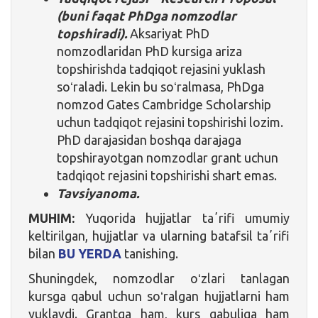
(buni faqat PhDga nomzodlar
topshiradi).
Aksariyat PhD
nomzodlaridan PhD kursiga ariza
topshirishda tadqiqot rejasini yuklash
soʻraladi. Lekin bu soʻralmasa, PhDga
nomzod Gates Cambridge Scholarship
uchun tadqiqot rejasini topshirishi lozim.
PhD darajasidan boshqa darajaga
topshirayotgan nomzodlar grant uchun
tadqiqot rejasini topshirishi shart emas.
Tavsiyanoma.
MUHIM:
Yuqorida hujjatlar taʼrifi umumiy
keltirilgan, hujjatlar va ularning batafsil taʼrifi
bilan
BU YERDA
tanishing.
Shuningdek, nomzodlar oʻzlari tanlagan
kursga qabul uchun soʻralgan hujjatlarni ham
yuklaydi. Grantga ham, kurs qabuliga ham