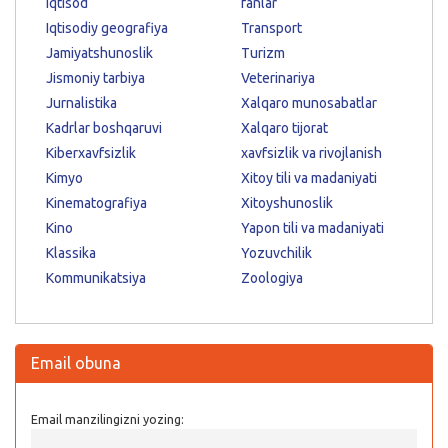
Iqtisod
fanlar
Iqtisodiy geografiya
Transport
Jamiyatshunoslik
Turizm
Jismoniy tarbiya
Veterinariya
Jurnalistika
Xalqaro munosabatlar
Kadrlar boshqaruvi
Xalqaro tijorat
Kiberxavfsizlik
xavfsizlik va rivojlanish
Kimyo
Xitoy tili va madaniyati
Kinematografiya
Xitoyshunoslik
Kino
Yapon tili va madaniyati
Klassika
Yozuvchilik
Kommunikatsiya
Zoologiya
Email obuna
Email manzilingizni yozing: