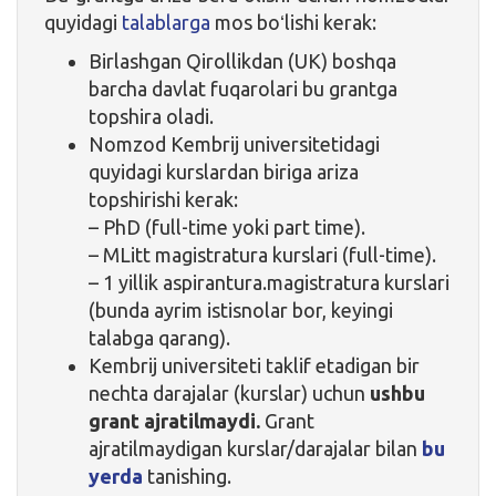
quyidagi
talablarga
mos boʻlishi kerak:
Birlashgan Qirollikdan (UK) boshqa
barcha davlat fuqarolari bu grantga
topshira oladi.
Nomzod Kembrij universitetidagi
quyidagi kurslardan biriga ariza
topshirishi kerak:
– PhD (full-time yoki part time).
– MLitt magistratura kurslari (full-time).
– 1 yillik aspirantura.magistratura kurslari
(bunda ayrim istisnolar bor, keyingi
talabga qarang).
Kembrij universiteti taklif etadigan bir
nechta darajalar (kurslar) uchun
ushbu
grant ajratilmaydi.
Grant
ajratilmaydigan kurslar/darajalar bilan
bu
yerda
tanishing.