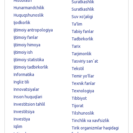
Hisoblash
Suratkashlik
Hunarmandchilik
Suratkashlik
Huquqshunoslik
Suv xo'jaligi
Ijodkorlik
Ta'lim
Ijtimoiy antropologiya
Tabiiy fanlar
Ijtimoiy fanlar
Tadbirkorlik
Ijtimoiy himoya
Tarix
Ijtimoiy ish
Tarjimonlik
Ijtimoiy statistika
Tasviriy sanʼat
Ijtimoiy tadbirkorlik
Tekstil
Informatika
Temir yo'llar
Ingliz tili
Texnik fanlar
Innovatsiyalar
Texnologiya
Inson huquqlari
Tibbiyot
Investitsion tahlil
Tijorat
Investitsiya
Tilshunoslik
Investiya
Tinchlik va xavfsizlik
Iqlim
Tirik organizmlar haqidagi