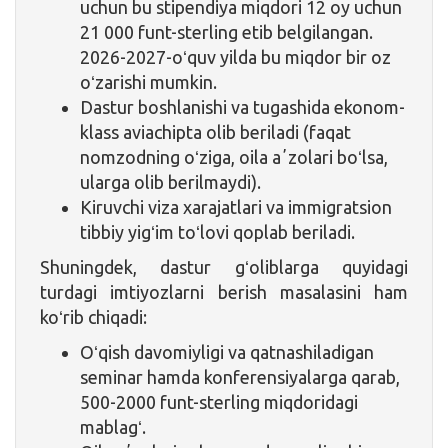
uchun bu stipendiya miqdori 12 oy uchun
21 000 funt-sterling etib belgilangan.
2026-2027-oʻquv yilda bu miqdor bir oz
oʻzarishi mumkin.
Dastur boshlanishi va tugashida ekonom-
klass aviachipta olib beriladi (faqat
nomzodning oʻziga, oila aʼzolari boʻlsa,
ularga olib berilmaydi).
Kiruvchi viza xarajatlari va immigratsion
tibbiy yigʻim toʻlovi qoplab beriladi.
Shuningdek, dastur gʻoliblarga quyidagi
turdagi imtiyozlarni berish masalasini ham
koʻrib chiqadi:
Oʻqish davomiyligi va qatnashiladigan
seminar hamda konferensiyalarga qarab,
500-2000 funt-sterling miqdoridagi
mablagʻ.