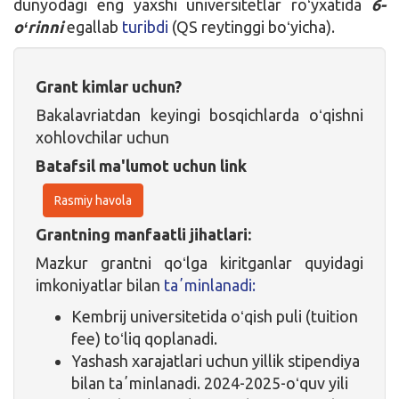
dunyodagi eng yaxshi universitetlar roʻyxatida
6-
oʻrinni
egallab
turibdi
(QS reytinggi boʻyicha).
Grant kimlar uchun?
Bakalavriatdan keyingi bosqichlarda oʻqishni
xohlovchilar uchun
Batafsil ma'lumot uchun link
Rasmiy havola
Grantning manfaatli jihatlari:
Mazkur grantni qoʻlga kiritganlar quyidagi
imkoniyatlar bilan
taʼminlanadi:
Kembrij universitetida oʻqish puli (tuition
fee) toʻliq qoplanadi.
Yashash xarajatlari uchun yillik stipendiya
bilan taʼminlanadi. 2024-2025-oʻquv yili