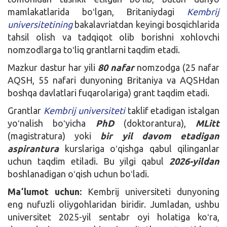
mamlakatlarida boʻlgan, Britaniydagi
Kembrij
universitetining
bakalavriatdan keyingi bosqichlarida
tahsil olish va tadqiqot olib borishni xohlovchi
nomzodlarga toʻliq grantlarni taqdim etadi.
Mazkur dastur har yili
80 nafar
nomzodga (25 nafar
AQSH, 55 nafari dunyoning Britaniya va AQSHdan
boshqa davlatlari fuqarolariga) grant taqdim etadi.
Grantlar
Kembrij universiteti
taklif etadigan istalgan
yoʻnalish boʻyicha
PhD
(doktorantura),
MLitt
(magistratura) yoki
bir yil davom etadigan
aspirantura
kurslariga oʻqishga qabul qilinganlar
uchun taqdim etiladi. Bu yilgi qabul
2026-yildan
boshlanadigan oʻqish uchun boʻladi.
Maʼlumot uchun:
Kembrij universiteti dunyoning
eng nufuzli oliygohlaridan biridir. Jumladan, ushbu
universitet 2025-yil sentabr oyi holatiga koʻra,