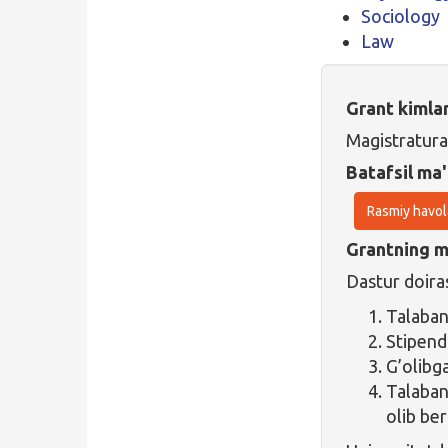
Sociology
Law
Grant kimla
Magistratura
Batafsil ma'
Rasmiy havol
Grantning ma
Dastur doiras
Talaba
Stipend
G’olibg
Talaban
olib ber