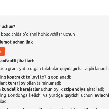
r uchun?
 bosqichida o’qishni hohlovchilar uchun
lumot uchun link
a
nfaatli jihatlari:
ida grant yutib olgan talabalar quyidagicha taqdirlanadila
ning
kontrakt to’lovi
to’liq qoplanadi;
iant
turar joy
bilan ta’minlanadi;
a
kundalik harajatlar
uchun oylik
stipendiya
ajratiladi;
ing Londonga kelishi va yurtiga qaytishi uchun
aviach
iladi.