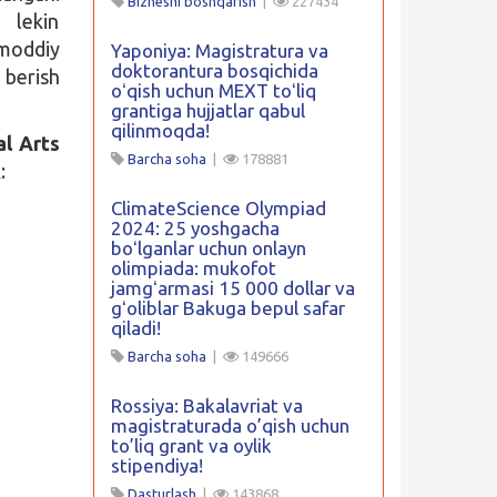
Biznesni boshqarish
|
227434
, lekin
 moddiy
Yaponiya: Magistratura va
doktorantura bosqichida
 berish
oʻqish uchun MEXT toʻliq
grantiga hujjatlar qabul
qilinmoqda!
al Arts
Barcha soha
|
178881
:
ClimateScience Olympiad
2024: 25 yoshgacha
boʻlganlar uchun onlayn
olimpiada: mukofot
jamgʻarmasi 15 000 dollar va
gʻoliblar Bakuga bepul safar
qiladi!
Barcha soha
|
149666
Rossiya: Bakalavriat va
magistraturada o’qish uchun
to’liq grant va oylik
stipendiya!
Dasturlash
|
143868