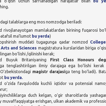
da o’qish uchun sarflanadigan harajatlar bilan
bu ye
shing.
idagi talablarga eng mos nomzodga beriladi:
rivojlanayotgan mamlakatlardan birining fuqarosi bo’l
batafsil ma’lumot
bu yerda
)
topshirish muddati tugagunga qadar nomzod
College
 Arts and Sciences
magistratura kurslaridan biriga o’qi
lingan bo’lishi /qilinishi kerak;
 Buyuk Britaniyaning
First Class Honours deg
iga tenglashtirilgan ilmiy darajaga ega bo’lishi kerak
 O’zbekistondagi
magistr darajasi
ga teng bo’ladi). Bata
ot
bu yerda.
 o’zida favqulodda kuchli iqtidor va potensial nam
arur;
iyinchiliklarga duch kelgan, o’gir sharoitlarda yashaga
 muvaffaqqiyatga erishgan, ulkan akademik va professi