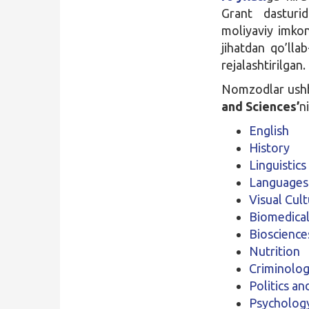
Grant dasturid
moliyaviy imkon
jihatdan qo’lla
rejalashtirilgan.
Nomzodlar ushb
and Sciences’
n
English
History
Linguistics
Languages
Visual Cul
Biomedical
Bioscience
Nutrition
Criminolo
Politics an
Psycholog