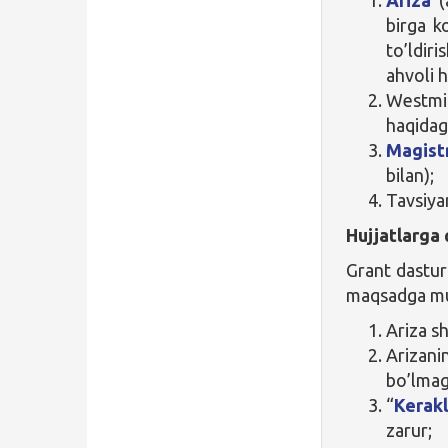
birga ko
to’ldir
ahvoli h
Westmi
haqidagi
Magist
bilan);
Tavsiya
Hujjatlarga 
Grant dasturi
maqsadga mu
Ariza sh
Arizani
bo’lmag
“
Kerakl
zarur;