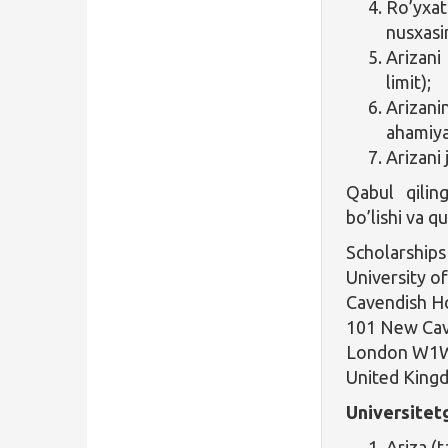
Ro’yxat
nusxasi
Arizani
limit);
Arizanin
ahamiya
Arizani 
Qabul qiling
bo’lishi va q
Scholarships
University o
Cavendish H
101 New Cav
London W1
United King
Universitetg
Ariza (t