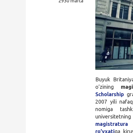
2930 marta
Qidirish
Kirish
Buyuk Britaniy
o’zining
mag
Scholarship
gra
2007 yili nafa
nomiga tashki
universitetni
magistratura k
ro’yxati
ga kiru