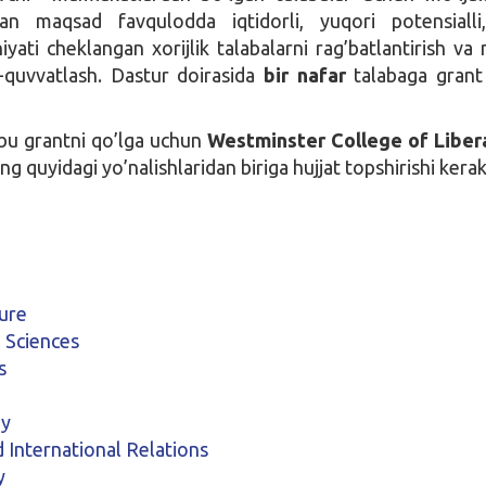
an maqsad favqulodda iqtidorli, yuqori potensialli
iyati cheklangan xorijlik talabalarni rag’batlantirish va
b-quvvatlash. Dastur doirasida
bir nafar
talabaga grant
u grantni qo’lga uchun
Westminster College of Liber
ing quyidagi yo’nalishlaridan biriga hujjat topshirishi kerak
ture
 Sciences
s
gy
d International Relations
y