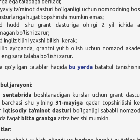
rga ega talabaga beriladi;
yaviy ta’minot dasturi bo’lganligi uchun nomzodning bo
asturlariga hujjat topshirishi mumkin emas;
 huddi shu grant dasturiga ohirgi 2 yil ichida a
magan bo’lishi zarur;
ngliz tilini yaxshi bilishi kerak;
ilib aytganda, grantni yutib olish uchun nomzod akad
 eng sara talaba bo’lishi zarur.
 qo’yilgan talablar haqida
bu yerda
batafsil tanishishi
bul jarayoni:
g sentabrida
boshlanadigan kurslar uchun grant dastu
g barchasi shu yilning
31-mayiga
qadar topshirilishi ke
ur
iqtisodiy ta’minot dasturi
bo’lganligi sababli nomzod
ida faqat
bitta grantga
ariza berishi mumkin.
tlar:
riza shakli yuklab olinadi va boshqa kerakli hujjatlar b