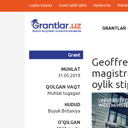
Loyiha haqida
Grant taklif qilish
Hamkorlar
Rekla
GRANTLAR
Grantlar
Tanlovlar
Grant
Geoffre
Ishlar
MUHLAT
magistr
31.05.2019
oylik st
Kurslar
QOLGAN VAQT
Muhlat tugagan
Blog
HUDUD
Buyuk Britaniya
Yana
O'QILGAN