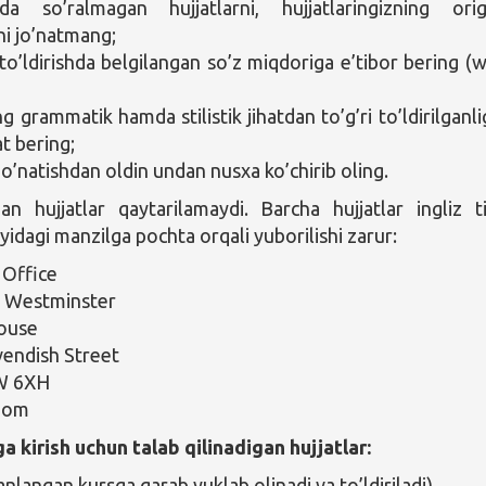
da so’ralmagan hujjatlarni, hujjatlaringizning orig
ni jo’natmang;
 to’ldirishda belgilangan so’z miqdoriga e’tibor bering (
g grammatik hamda stilistik jihatdan to’g’ri to’ldirilganli
t bering;
jo’natishdan oldin undan nusxa ko’chirib oling.
an hujjatlar qaytarilamaydi. Barcha hujjatlar ingliz ti
uyidagi manzilga pochta orqali yuborilishi zarur:
 Office
f Westminster
ouse
endish Street
W 6XH
dom
a kirish uchun talab qilinadigan hujjatlar:
anlangan kursga qarab yuklab olinadi va to’ldiriladi).