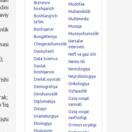
Biznesni
Mudofaa
lini
boshqarish
Muhandislik
aviy
Boshlang'ich
Multimedia
ta'lim
Musiqa
nlik
Boshqaruv
Muzeyshunoslik
Buxgalteriya
Narsalar
masi
Chegarashunoslik
interneti
Dasturlash
Neft va gaz ishi
);
Data Science
Nemis tili
Davlat
Nevrologiya
boshqaruvi
Neyrobiologiya
ishi
Davlat siyosati
Onkologiya
Demografiya
Oshpazlik
Dinshunoslik
rak;
Oziq-ovqat
Diplomatiya
’liq
sanoati
Dizayn
Oziq-ovqat
Dramaturgiya
xavfsizligi
ishi
Ekologiya
Oʻrmon xoʻjaligi
Ekoturizm