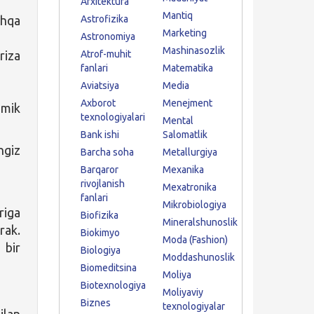
Arxitektura
Mantiq
shqa
Astrofizika
Marketing
Astronomiya
Mashinasozlik
riza
Atrof-muhit
fanlari
Matematika
Aviatsiya
Media
Axborot
Menejment
emik
texnologiyalari
Mental
Bank ishi
Salomatlik
ngiz
Barcha soha
Metallurgiya
Barqaror
Mexanika
rivojlanish
Mexatronika
fanlari
Mikrobiologiya
riga
Biofizika
Mineralshunoslik
rak.
Biokimyo
Moda (Fashion)
 bir
Biologiya
Moddashunoslik
Biomeditsina
Moliya
Biotexnologiya
Moliyaviy
Biznes
texnologiyalar
ilan