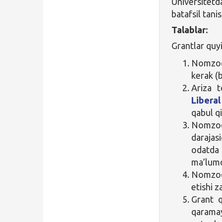
Universitet
batafsil tani
Talablar:
Grantlar quy
Nomzod 
kerak (
Ariza 
Liberal
qabul qi
Nomzod
darajas
odatda
ma’lum
Nomzod
etishi z
Grant q
qaramay