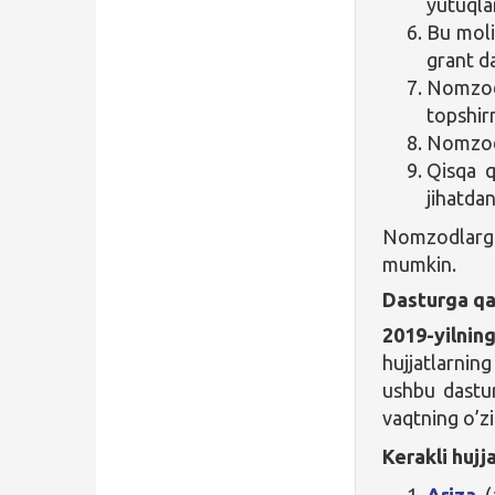
yutuqla
Bu moli
grant d
Nomzod
topshir
Nomzod i
Qisqa q
jihatdan
Nomzodlarga
mumkin.
Dasturga qa
2019-yilnin
hujjatlarnin
ushbu dast
vaqtning o’z
Kerakli hujja
Ariza
(a