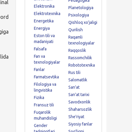
Pedagogika
inal
Elektronika
Planetologiya
Elektrotexnika
Psixologiya
word
Energetika
Qishloq xo'jaligi
Energiya
Qurilish
giga
Eston tili va
Raqamli
madaniyati
texnologiyalar
Falsafa
Raqqoslik
lida
Fan va
Rassomchilik
texnologiyalar
Robototexnika
Fanlar
Rus tili
Farmatsevtika
Salomatlik
Filologiya va
San'at
lingvistika
San'at tarixi
Fizika
Savodxonlik
Fransuz tili
Shaharsozlik
Fuqarolik
She'riyat
muhandisligi
Siyosiy fanlar
Gender
tadqiqotlari
Sog'liqni