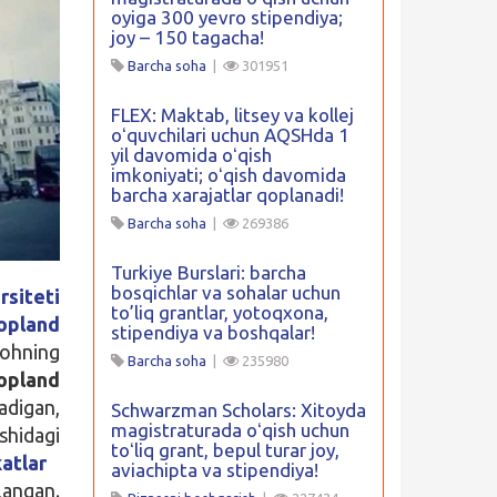
oyiga 300 yevro stipendiya;
joy – 150 tagacha!
Barcha soha
|
301951
FLEX: Maktab, litsey va kollej
oʻquvchilari uchun AQSHda 1
yil davomida oʻqish
imkoniyati; oʻqish davomida
barcha xarajatlar qoplanadi!
Barcha soha
|
269386
Turkiye Burslari: barcha
bosqichlar va sohalar uchun
rsiteti
to’liq grantlar, yotoqxona,
pland
stipendiya va boshqalar!
gohning
Barcha soha
|
235980
opland
digan,
Schwarzman Scholars: Xitoyda
magistraturada oʻqish uchun
shidagi
toʻliq grant, bepul turar joy,
atlar
aviachipta va stipendiya!
langan.