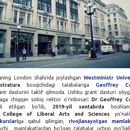
aning London shahrida joylashgan
Westministr Unive
istratura
bosqichidagi talabalariga
Geoffrey Co
nt dasturini taklif qilmoda. Ushbu grant dasturi oliy
qaga chiqqan sobiq rektor o’rinbosari
Dr Geoffrey C
l etilgan bo’lib,
2019-yil sentabrda
boshlana
ng
College of Liberal Arts and Sciences
yo’nali
urslari
ga qabul qilingan,
rivojlanayotgan mamlak
vchi mamlakatlardan bo’lgan talabalar uchun mo’ljal