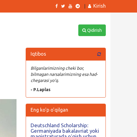
Kirish
|
Qidirish
Iqtibos
Bilganlarimizning cheki bor,
bilmagan narsalarimizning esa had-
chegarasi yo‘q.
- P.Laplas
Eng ko'p o'qilgan
Deutschland Scholarship:
Germaniyada bakalavriat yoki
magistraturada oʻqish uchun