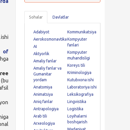
rda
Sohalar
Davlatlar
Adabiyot
Kommunikatsiya
ishi
Aerokosmonavtika
Kompyuter
fanlari
AI
 of
Kompyuter
Aktyorlik
shga
muhandisligi
Amaliy fanlar
Koreys tili
Amaliy fanlar va
ree
Kriminologiya
Gumanitar
 (bu
yordam
Kutubxona ishi
fsil
Anatomiya
Laboratoriya ishi
Animatsiya
Leksikografiya
oyon
Aniq fanlar
Lingvistika
Antrapologiya
Logistika
niga
Arab tili
Loyihalarni
boshqarish
onal
Arxeologiya
Madaniyat