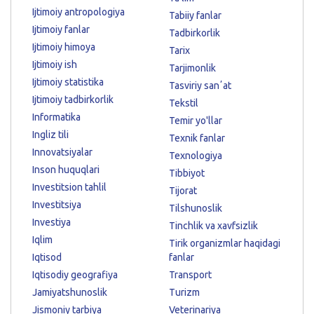
Ijtimoiy antropologiya
Tabiiy fanlar
Ijtimoiy fanlar
Tadbirkorlik
Ijtimoiy himoya
Tarix
Ijtimoiy ish
Tarjimonlik
Ijtimoiy statistika
Tasviriy sanʼat
Ijtimoiy tadbirkorlik
Tekstil
Informatika
Temir yo'llar
Ingliz tili
Texnik fanlar
Innovatsiyalar
Texnologiya
Inson huquqlari
Tibbiyot
Investitsion tahlil
Tijorat
Investitsiya
Tilshunoslik
Investiya
Tinchlik va xavfsizlik
Iqlim
Tirik organizmlar haqidagi
Iqtisod
fanlar
Iqtisodiy geografiya
Transport
Jamiyatshunoslik
Turizm
Jismoniy tarbiya
Veterinariya