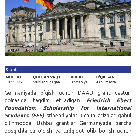
Kirish
Grant
MUHLAT
QOLGAN VAQT
HUDUD
O'QILGAN
30.11.2020
Muhlat tugagan
Germaniya
4370 marta
Germaniyada o’qish uchun DAAD grant dasturi
doirasida taqdim etiladigan
Friedrich Ebert
Foundation: Scholarship for International
Students
(FES)
stipendiyalari uchun arizalar qabul
qilinmoqda. Ushbu grantlar Germaniyada barcha
bosqichlarda o’qish va tadqiqot olib borish uchun