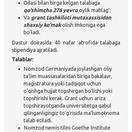
Oilasi bilan birga kelgan talabaga
qo’shimcha 276 yevro
oylik mablag’;
Va
grant tashkiloti mutaxassisidan
shaxsiy ko’mak
olish imkoniga ega
bo’ladi.
Dastur doirasida 40 nafar atrofida talabaga
stipendiya ajratiladi.
Talablar:
Nomzod Germaniyada joylashgan oliy
ta’lim muassasalaridan biriga bakalavr,
magistratura yoki tadqiqot uchun
o’qishga hujjat topshirgan bo’lishi yoki
topshirishi kerak. Grant uchun ariza
topshirayotganda universitetga qabul
qilinganligingiz to’g’risida ma’lumotnoma
talab etiladi.
Nomzod nemis tilini Goethe Institute