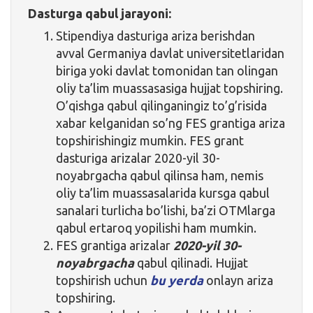
Dasturga qabul jarayoni:
Stipendiya dasturiga ariza berishdan
avval Germaniya davlat universitetlaridan
biriga yoki davlat tomonidan tan olingan
oliy ta’lim muassasasiga hujjat topshiring.
O’qishga qabul qilinganingiz to’g’risida
xabar kelganidan so’ng FES grantiga ariza
topshirishingiz mumkin. FES grant
dasturiga arizalar 2020-yil 30-
noyabrgacha qabul qilinsa ham, nemis
oliy ta’lim muassasalarida kursga qabul
sanalari turlicha bo’lishi, ba’zi OTMlarga
qabul ertaroq yopilishi ham mumkin.
FES grantiga arizalar
2020-yil 30-
noyabrgacha
qabul qilinadi. Hujjat
topshirish uchun
bu yerda
onlayn ariza
topshiring.