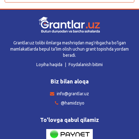
Grantlar.uz tolibi ilmlarga mashriqdan mag’ribgacha bo’lgan
mamlakatlarda bepul ta’lim olish uchun grant topishda yordam
beradi.
Loyiha haqida
Foydalanish bitimi
Biz bilan aloqa
info@grantlar.uz
@hamidziyo
To'lovga qabul qilamiz