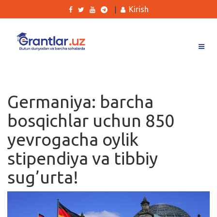
Kirish
|
Grantlar
Tanlovlar
Germaniya: barcha
Ishlar
bosqichlar uchun 850
Kurslar
yevrogacha oylik
Blog
stipendiya va tibbiy
Yana
sug’urta!
Qidirish