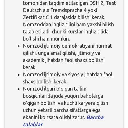
tomonidan taqdim etiladigan DSH 2, Test
Deutsch als Fremdsprache 4 yoki
Zertifikat C 1 darajasida bilishi kerak.
Nomzoddan ingliz tilini ham yaxshi bilish
talab etiladi, chunki kurslar ingliz tilida
bo’lishi ham mumkin.
Nomzod ijtimoiy demokratiyani hurmat
qilishi, unga amal qilishi, ijtimoiy va
akademik jihatdan faol shaxs bo’lishi
kerak.
Nomzod ijtimoiy va siyosiy jihatdan faol
shaxs bo’lishi kerak.
Nomzod ilgari o’qigan ta’lim
bosqichlarida juda yuqori baholarga
o’qigan bo’lishi va kuchli karyera qilish
uchun yetarli barcha sifatlarga ega
ekanini ko’rsata olishi zarur.
Barcha
talablar