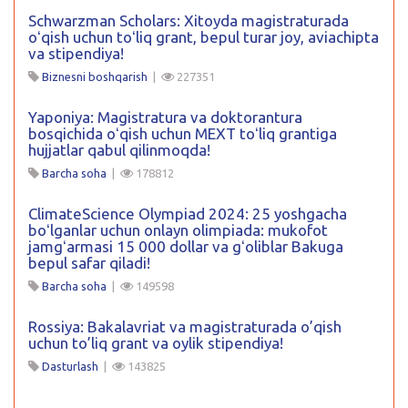
Schwarzman Scholars: Xitoyda magistraturada
oʻqish uchun toʻliq grant, bepul turar joy, aviachipta
va stipendiya!
Biznesni boshqarish
|
227351
Yaponiya: Magistratura va doktorantura
bosqichida oʻqish uchun MEXT toʻliq grantiga
hujjatlar qabul qilinmoqda!
Barcha soha
|
178812
ClimateScience Olympiad 2024: 25 yoshgacha
boʻlganlar uchun onlayn olimpiada: mukofot
jamgʻarmasi 15 000 dollar va gʻoliblar Bakuga
bepul safar qiladi!
Barcha soha
|
149598
Rossiya: Bakalavriat va magistraturada o’qish
uchun to’liq grant va oylik stipendiya!
Dasturlash
|
143825