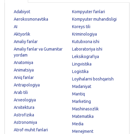
Adabiyot
Kompyuter fanlari
Aerokosmonavtika
Kompyuter muhandisligi
AI
Koreys tili
Aktyorlik
Kriminologiya
Amaliy fanlar
Kutubxona ishi
Amaliy fanlar va Gumanitar
Laboratoriya ishi
yordam
Leksikografiya
Anatomiya
Lingvistika
Animatsiya
Logistika
Aniq fanlar
Loyihalarni boshqarish
Antrapologiya
Madaniyat
Arab tili
Mantiq
Arxeologiya
Marketing
Arxitektura
Mashinasozlik
Astrofizika
Matematika
Astronomiya
Media
Atrof-muhit fanlari
Menejment