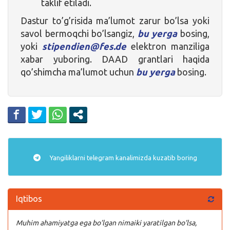
taklif etiladi.
Dastur to’g’risida ma’lumot zarur bo’lsa yoki
savol bermoqchi bo’lsangiz,
bu yerga
bosing,
yoki
stipendien@fes.de
elektron manziliga
xabar yuboring. DAAD grantlari haqida
qo’shimcha ma’lumot uchun
bu yerga
bosing.
Yangiliklarni
telegram
kanalimizda kuzatib boring
Iqtibos
Muhim ahamiyatga ega bo’lgan nimaiki yaratilgan bo’lsa,