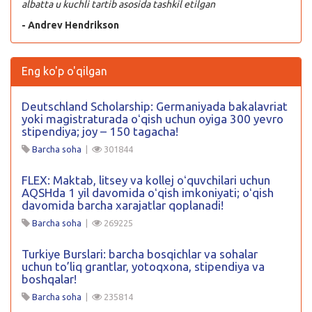
albatta u kuchli tartib asosida tashkil etilgan
- Andrev Hendrikson
Eng ko'p o'qilgan
Deutschland Scholarship: Germaniyada bakalavriat
yoki magistraturada oʻqish uchun oyiga 300 yevro
stipendiya; joy – 150 tagacha!
Barcha soha
|
301844
FLEX: Maktab, litsey va kollej oʻquvchilari uchun
AQSHda 1 yil davomida oʻqish imkoniyati; oʻqish
davomida barcha xarajatlar qoplanadi!
Barcha soha
|
269225
Turkiye Burslari: barcha bosqichlar va sohalar
uchun to’liq grantlar, yotoqxona, stipendiya va
boshqalar!
Barcha soha
|
235814