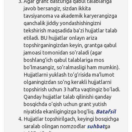
Agar grant dasturiga qabul talablariga
javob bersangiz, sizdan ikkita
tavsiyanoma va akademik karyerangizga
qanchalik jiddiy yondashishingizni
tekshirish maqsadida ba’zi hujjatlar talab
etiladi. BU hujjatlar onlayn ariza
topshirganingizdan keyin, grantga qabul
jamoasi tomonidan so’raladi (agar
boshlang’ich qabul talablariga mos
bo’lmasangiz, so’ralmasligi ham mumkin).
Hujjatlarni yuklash to’g’risida ma’lumot
olganingizdan so’ng kerakli hujjatlarni
topshirish uchun 3 hafta vaqtingiz bo’ladi.
Qanday hujjatlar talab qilinishi qanday
bosqichda o’qish uchun grant yutish
niyatida ekanligingizga bog’liq.
Batafsil
Hujjatlar topshirilgach, keyingi bosqichga
saralab olingan nomzodlar
suhbat
ga