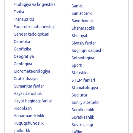
Filologiya va lingvistika
San'at
Fizika
San'at tarixi
Fransuz tili
Savodxonlik
Fuqarolik muhandisligi
Shaharsozlik
Gender tadqiqotlari
She'riyat
Genetika
Siyosiy fanlar
Geofizika
Sog'liqni saqlash
Geografiya
Sotsiologiya
Geologiya
Sport
Gidrometeorologiya
Statistika
Grafik dizayn
STEM fanlari
Gumanitar fanlar
Stomatologiya
Haykaltaroshlik
Sug'urta
Hayot haqidagi fanlar
Sun'iy intellekt
Hisoblash
Suratkashlik
Hunarmandchilik
Suratkashlik
Huquqshunoslik
Suv xo'jaligi
Ijodkorlik
Ta'lim