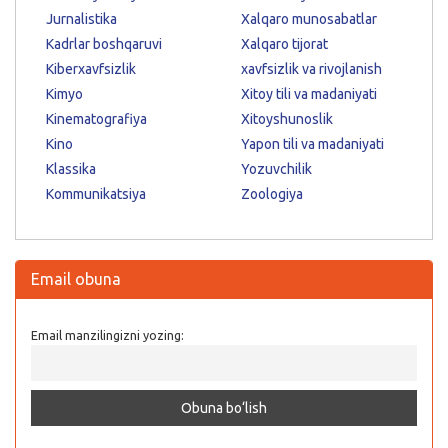
Jurnalistika
Xalqaro munosabatlar
Kadrlar boshqaruvi
Xalqaro tijorat
Kiberxavfsizlik
xavfsizlik va rivojlanish
Kimyo
Xitoy tili va madaniyati
Kinematografiya
Xitoyshunoslik
Kino
Yapon tili va madaniyati
Klassika
Yozuvchilik
Kommunikatsiya
Zoologiya
Email obuna
Email manzilingizni yozing: