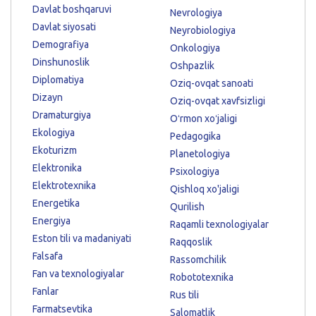
Davlat boshqaruvi
Nevrologiya
Davlat siyosati
Neyrobiologiya
Demografiya
Onkologiya
Dinshunoslik
Oshpazlik
Diplomatiya
Oziq-ovqat sanoati
Dizayn
Oziq-ovqat xavfsizligi
Dramaturgiya
Oʻrmon xoʻjaligi
Ekologiya
Pedagogika
Ekoturizm
Planetologiya
Elektronika
Psixologiya
Elektrotexnika
Qishloq xo'jaligi
Energetika
Qurilish
Energiya
Raqamli texnologiyalar
Eston tili va madaniyati
Raqqoslik
Falsafa
Rassomchilik
Fan va texnologiyalar
Robototexnika
Fanlar
Rus tili
Farmatsevtika
Salomatlik