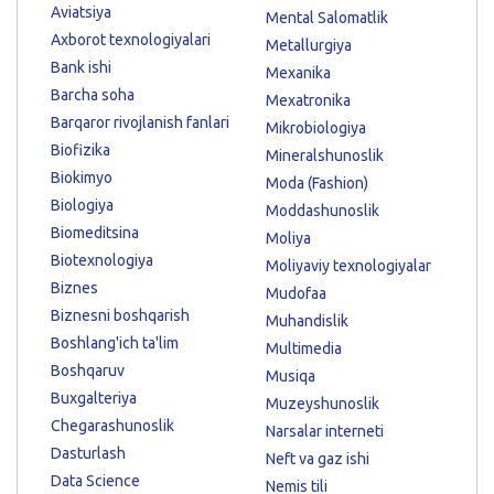
Aviatsiya
Mental Salomatlik
Axborot texnologiyalari
Metallurgiya
Bank ishi
Mexanika
Barcha soha
Mexatronika
Barqaror rivojlanish fanlari
Mikrobiologiya
Biofizika
Mineralshunoslik
Biokimyo
Moda (Fashion)
Biologiya
Moddashunoslik
Biomeditsina
Moliya
Biotexnologiya
Moliyaviy texnologiyalar
Biznes
Mudofaa
Biznesni boshqarish
Muhandislik
Boshlang'ich ta'lim
Multimedia
Boshqaruv
Musiqa
Buxgalteriya
Muzeyshunoslik
Chegarashunoslik
Narsalar interneti
Dasturlash
Neft va gaz ishi
Data Science
Nemis tili