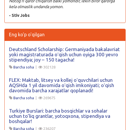
Notog’ri qaror chiqarish balki yomondir, lekin biror qarorga
kela olmaslik undanda yomon.
- Stiv Jobs
Eng ko'p o'qilgan
Deutschland Scholarship: Germaniyada bakalavriat
yoki magistraturada oʻqish uchun oyiga 300 yevro
stipendiya; joy – 150 tagacha!
Barcha soha
|
302128
FLEX: Maktab, litsey va kollej oʻquvchilari uchun
AQSHda 1 yil davomida oʻqish imkoniyati; oʻqish
davomida barcha xarajatlar qoplanadi!
Barcha soha
|
269675
Turkiye Burslari: barcha bosqichlar va sohalar
uchun to’liq grantlar, yotoqxona, stipendiya va
boshqalar!
Barcha soha
|
236207