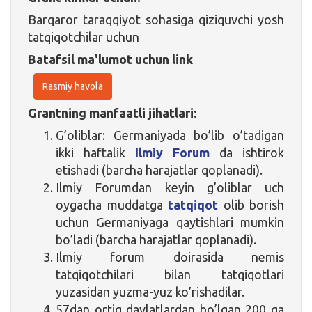
Barqaror taraqqiyot sohasiga qiziquvchi yosh
tatqiqotchilar uchun
Batafsil ma'lumot uchun link
Rasmiy havola
Grantning manfaatli jihatlari:
G’oliblar: Germaniyada bo’lib o’tadigan
ikki haftalik
Ilmiy Forum
da ishtirok
etishadi (barcha harajatlar qoplanadi).
Ilmiy Forumdan keyin g’oliblar uch
oygacha muddatga
tatqiqot
olib borish
uchun Germaniyaga qaytishlari mumkin
bo’ladi (barcha harajatlar qoplanadi).
Ilmiy forum doirasida nemis
tatqiqotchilari bilan tatqiqotlari
yuzasidan yuzma-yuz ko’rishadilar.
57dan ortiq davlatlardan bo’lgan 200 ga