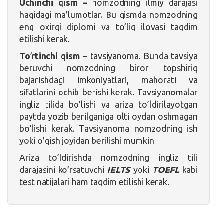
Uchinchi qism –
nomzodning ilmiy darajasi
haqidagi ma’lumotlar. Bu qismda nomzodning
eng oxirgi diplomi va to’liq ilovasi taqdim
etilishi kerak.
To’rtinchi qism –
tavsiyanoma. Bunda tavsiya
beruvchi nomzodning biror topshiriq
bajarishdagi imkoniyatlari, mahorati va
sifatlarini ochib berishi kerak. Tavsiyanomalar
ingliz tilida bo’lishi va ariza to’ldirilayotgan
paytda yozib berilganiga olti oydan oshmagan
bo’lishi kerak. Tavsiyanoma nomzodning ish
yoki o’qish joyidan berilishi mumkin.
Ariza to’ldirishda nomzodning ingliz tili
darajasini ko’rsatuvchi
IELTS
yoki
TOEFL
kabi
test natijalari ham taqdim etilishi kerak.