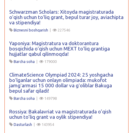
Schwarzman Scholars: Xitoyda magistraturada
oʻqish uchun toʻliq grant, bepul turar joy, aviachipta
va stipendiya!
Biznesni boshqarish
|
227546
Yaponiya: Magistratura va doktorantura
bosqichida oʻqish uchun MEXT toʻliq grantiga
hujjatlar qabul qilinmoqda!
Barcha soha
|
179000
ClimateScience Olympiad 2024: 25 yoshgacha
boʻlganlar uchun onlayn olimpiada: mukofot
jamgʻarmasi 15 000 dollar va gʻoliblar Bakuga
bepul safar qiladi!
Barcha soha
|
149798
Rossiya: Bakalavriat va magistraturada o’qish
uchun to’liq grant va oylik stipendiya!
Dasturlash
|
143954