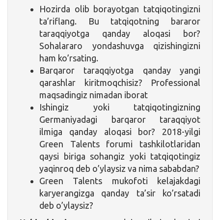
Hozirda olib borayotgan tatqiqotingizni
ta’riflang. Bu tatqiqotning bararor
taraqqiyotga qanday aloqasi bor?
Sohalararo yondashuvga qizishingizni
ham ko’rsating.
Barqaror taraqqiyotga qanday yangi
qarashlar kiritmoqchisiz? Professional
maqsadingiz nimadan iborat
Ishingiz yoki tatqiqotingizning
Germaniyadagi barqaror taraqqiyot
ilmiga qanday aloqasi bor? 2018-yilgi
Green Talents forumi tashkilotlaridan
qaysi biriga sohangiz yoki tatqiqotingiz
yaqinroq deb o’ylaysiz va nima sababdan?
Green Talents mukofoti kelajakdagi
karyerangizga qanday ta’sir ko’rsatadi
deb o’ylaysiz?