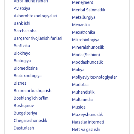
Atrof-muhit fanlari
Menejment
Aviatsiya
Mental Salomatlik
Axborot texnologiyalari
Metallurgiya
Bank ishi
Mexanika
Barcha soha
Mexatronika
Barqaror rivojlanish fanlari
Mikrobiologiya
Biofizika
Mineralshunoslik
Biokimyo
Moda (Fashion)
Biologiya
Moddashunoslik
Biomeditsina
Moliya
Biotexnologiya
Moliyaviy texnologiyalar
Biznes
Mudofaa
Biznesni boshqarish
Muhandislik
Boshlang'ich ta'lim
Multimedia
Boshqaruv
Musiqa
Buxgalteriya
Muzeyshunoslik
Chegarashunoslik
Narsalar interneti
Dasturlash
Neft va gaz ishi