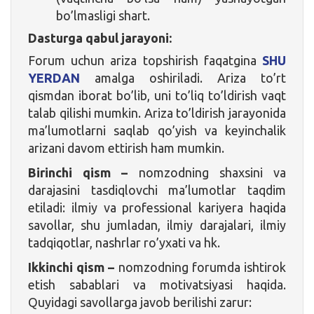
bo’lmasligi shart.
Dasturga qabul jarayoni:
Forum uchun ariza topshirish faqatgina
SHU
YERDAN
amalga oshiriladi. Ariza to’rt
qismdan iborat bo’lib, uni to’liq to’ldirish vaqt
talab qilishi mumkin. Ariza to’ldirish jarayonida
ma’lumotlarni saqlab qo’yish va keyinchalik
arizani davom ettirish ham mumkin.
Birinchi qism –
nomzodning shaxsini va
darajasini tasdiqlovchi ma’lumotlar taqdim
etiladi: ilmiy va professional kariyera haqida
savollar, shu jumladan, ilmiy darajalari, ilmiy
tadqiqotlar, nashrlar ro’yxati va hk.
Ikkinchi qism –
nomzodning forumda ishtirok
etish sabablari va motivatsiyasi haqida.
Quyidagi savollarga javob berilishi zarur: