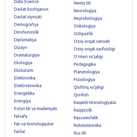
Data Science
Nemis tili
Davlat boshqaruvi
Nevrologiya
Davlat siyosati
Neyrobiologiya
Demografiya
Onkologiya
Dinshunoslik
Oshpazlik
Diplomatiya
Oziq-ovqat sanoati
Dizayn
Oziq-ovqat xavfsizligi
Dramaturgiya
Oʻrmon xoʻjaligi
Ekologiya
Pedagogika
Ekoturizm
Planetologiya
Elektronika
Psixologiya
Elektrotexnika
Qishloq xo'jaligi
Energetika
Qurilish
Energiya
Raqamli texnologiyalar
Eston tili va madaniyati
Raqqoslik
Falsafa
Rassomchilik
Fan va texnologiyalar
Robototexnika
Fanlar
Rus tili