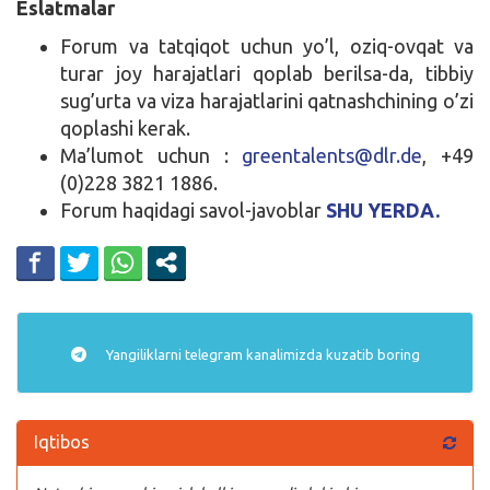
Eslatmalar
Forum va tatqiqot uchun yo’l, oziq-ovqat va
turar joy harajatlari qoplab berilsa-da, tibbiy
sug’urta va viza harajatlarini qatnashchining o’zi
qoplashi kerak.
Ma’lumot uchun :
greentalents@dlr.de
, +49
(0)228 3821 1886.
Forum haqidagi savol-javoblar
SHU YERDA.
Yangiliklarni
telegram
kanalimizda kuzatib boring
Iqtibos