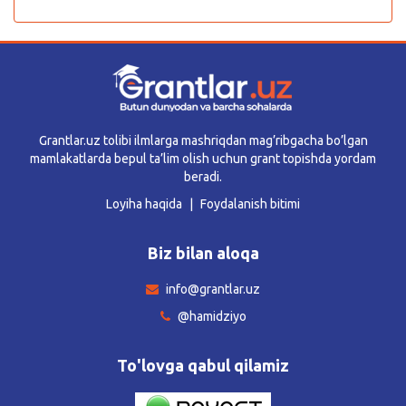
Grantlar.uz tolibi ilmlarga mashriqdan mag’ribgacha bo’lgan
mamlakatlarda bepul ta’lim olish uchun grant topishda yordam
beradi.
Loyiha haqida
Foydalanish bitimi
Biz bilan aloqa
info@grantlar.uz
@hamidziyo
To'lovga qabul qilamiz