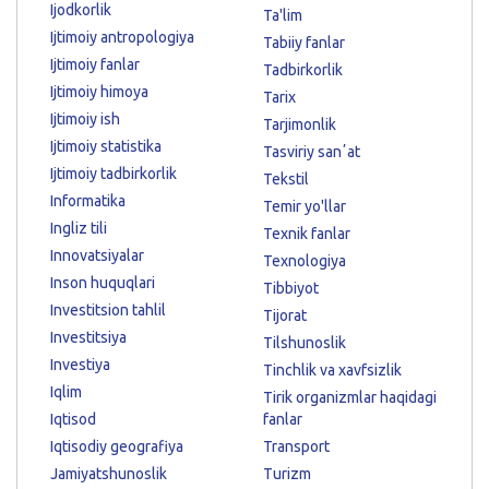
Ijodkorlik
Ta'lim
Ijtimoiy antropologiya
Tabiiy fanlar
Ijtimoiy fanlar
Tadbirkorlik
Ijtimoiy himoya
Tarix
Ijtimoiy ish
Tarjimonlik
Ijtimoiy statistika
Tasviriy sanʼat
Ijtimoiy tadbirkorlik
Tekstil
Informatika
Temir yo'llar
Ingliz tili
Texnik fanlar
Innovatsiyalar
Texnologiya
Inson huquqlari
Tibbiyot
Investitsion tahlil
Tijorat
Investitsiya
Tilshunoslik
Investiya
Tinchlik va xavfsizlik
Iqlim
Tirik organizmlar haqidagi
Iqtisod
fanlar
Iqtisodiy geografiya
Transport
Jamiyatshunoslik
Turizm