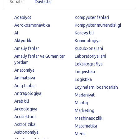
Sohalar
Davlatlar
Adabiyot
Kompyuter fanlari
Aerokosmonavtika
Kompyuter muhandisligi
AI
Koreys tili
Aktyorlik
Kriminologiya
Amaliy fanlar
Kutubxona ishi
Amaliy fanlar va Gumanitar
Laboratoriya ishi
yordam
Leksikografiya
Anatomiya
Lingvistika
Animatsiya
Logistika
Aniq fanlar
Loyihalarni boshqarish
Antrapologiya
Madaniyat
Arab tili
Mantiq
Arxeologiya
Marketing
Arxitektura
Mashinasozlik
Astrofizika
Matematika
Astronomiya
Media