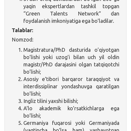
yaqin ekspertlardan tashkil topgan
“Green Talents Network” dan
foydalanish imkoniyatiga ega bo’ladilar.
Talablar:
Nomzod:
Magistratura/PhD dasturida o’qiyotgan
bo’lishi yoki uzog’i bilan uch yil oldin
magistr/PhD darajasini olgan tatqiqotchi
bo’lishi;
Asosiy e’tibori barqaror taraqqiyot va
interdissiplinar yondashuvga qaratilgan
bo’lishi;
Ingliz tilini yaxshi bilishi;
A’lo akademik ko’rsatkichlarga ega
bo’lishi;
Germaniya fuqarosi yoki Germaniyada
(vaqtincha bo’lsa ham) yashayotgan