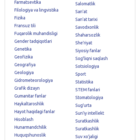
Farmatsevtika
Salomatlik
Filologiya va lingvistika
San'at
Fizika
San'at tarixi
Fransuz tili
Savodxonlik
Fuqarolik muhandisligi
Shaharsozlik
Gender tadqiqotlari
She'riyat
Genetika
Siyosiy fanlar
Geofizika
Sog'liqni saqlash
Geografiya
Sotsiologiya
Geologiya
Sport
Gidrometeorologiya
Statistika
Grafik dizayn
STEM fanlari
Gumanitar fanlar
Stomatologiya
Haykaltaroshlik
Sug'urta
Hayot haqidagi fanlar
Sun'iy intellekt
Hisoblash
Suratkashlik
Hunarmandchilik
Suratkashlik
Huquqshunoslik
Suv xo'jaligi