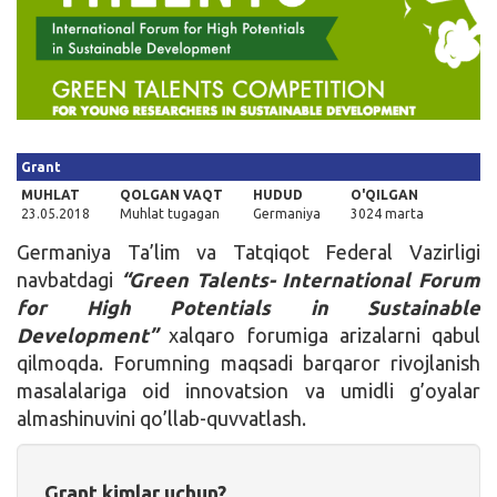
Kirish
Grant
MUHLAT
QOLGAN VAQT
HUDUD
O'QILGAN
23.05.2018
Muhlat tugagan
Germaniya
3024 marta
Germaniya Ta’lim va Tatqiqot Federal Vazirligi
navbatdagi
“Green Talents- International Forum
for High Potentials in Sustainable
Development”
xalqaro forumiga arizalarni qabul
qilmoqda. Forumning maqsadi barqaror rivojlanish
masalalariga oid innovatsion va umidli g’oyalar
almashinuvini qo’llab-quvvatlash.
Grant kimlar uchun?