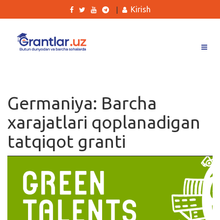
Kirish
|
Grantlar
Tanlovlar
Germaniya: Barcha
Ishlar
xarajatlari qoplanadigan
Kurslar
tatqiqot granti
Blog
Yana
Qidirish