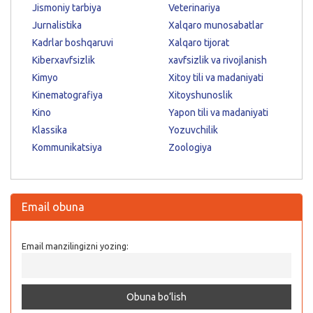
Jismoniy tarbiya
Veterinariya
Jurnalistika
Xalqaro munosabatlar
Kadrlar boshqaruvi
Xalqaro tijorat
Kiberxavfsizlik
xavfsizlik va rivojlanish
Kimyo
Xitoy tili va madaniyati
Kinematografiya
Xitoyshunoslik
Kino
Yapon tili va madaniyati
Klassika
Yozuvchilik
Kommunikatsiya
Zoologiya
Email obuna
Email manzilingizni yozing: