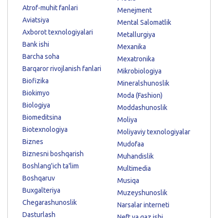
Atrof-muhit fanlari
Menejment
Aviatsiya
Mental Salomatlik
Axborot texnologiyalari
Metallurgiya
Bank ishi
Mexanika
Barcha soha
Mexatronika
Barqaror rivojlanish fanlari
Mikrobiologiya
Biofizika
Mineralshunoslik
Biokimyo
Moda (Fashion)
Biologiya
Moddashunoslik
Biomeditsina
Moliya
Biotexnologiya
Moliyaviy texnologiyalar
Biznes
Mudofaa
Biznesni boshqarish
Muhandislik
Boshlang'ich ta'lim
Multimedia
Boshqaruv
Musiqa
Buxgalteriya
Muzeyshunoslik
Chegarashunoslik
Narsalar interneti
Dasturlash
Neft va gaz ishi