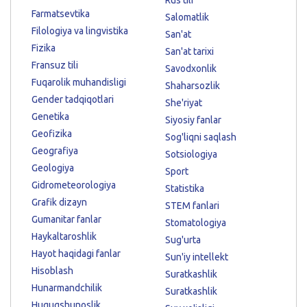
Farmatsevtika
Salomatlik
Filologiya va lingvistika
San'at
Fizika
San'at tarixi
Fransuz tili
Savodxonlik
Fuqarolik muhandisligi
Shaharsozlik
Gender tadqiqotlari
She'riyat
Genetika
Siyosiy fanlar
Geofizika
Sog'liqni saqlash
Geografiya
Sotsiologiya
Geologiya
Sport
Gidrometeorologiya
Statistika
Grafik dizayn
STEM fanlari
Gumanitar fanlar
Stomatologiya
Haykaltaroshlik
Sug'urta
Hayot haqidagi fanlar
Sun'iy intellekt
Hisoblash
Suratkashlik
Hunarmandchilik
Suratkashlik
Huquqshunoslik