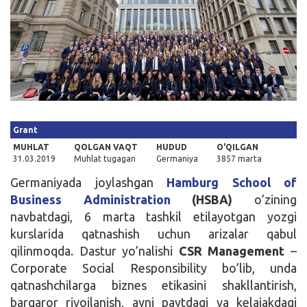
Kirish
Grant
MUHLAT
QOLGAN VAQT
HUDUD
O'QILGAN
31.03.2019
Muhlat tugagan
Germaniya
3857 marta
Germaniyada joylashgan
Hamburg School of
Business Administration
(HSBA)
o’zining
navbatdagi, 6 marta tashkil etilayotgan yozgi
kurslarida qatnashish uchun arizalar qabul
qilinmoqda. Dastur yo’nalishi
CSR Management
–
Corporate Social Responsibility bo’lib, unda
qatnashchilarga biznes etikasini shakllantirish,
barqaror rivojlanish, ayni paytdagi va kelajakdagi