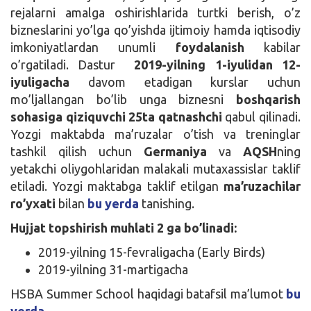
rejalarni amalga oshirishlarida turtki berish, o’z
bizneslarini yo’lga qo’yishda ijtimoiy hamda iqtisodiy
imkoniyatlardan unumli
foydalanish
kabilar
o’rgatiladi. Dastur
2019-yilning 1-iyulidan 12-
iyuligacha
davom etadigan kurslar uchun
mo’ljallangan bo’lib unga biznesni
boshqarish
sohasiga qiziquvchi 25ta qatnashchi
qabul qilinadi.
Yozgi maktabda ma’ruzalar o’tish va treninglar
tashkil qilish uchun
Germaniya
va
AQSH
ning
yetakchi oliygohlaridan malakali mutaxassislar taklif
etiladi. Yozgi maktabga taklif etilgan
ma’ruzachilar
ro’yxati
bilan
bu yerda
tanishing.
Hujjat topshirish muhlati 2 ga bo’linadi:
2019-yilning 15-fevraligacha (Early Birds)
2019-yilning 31-martigacha
HSBA Summer School haqidagi batafsil ma’lumot
bu
yerda
.