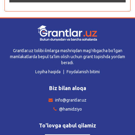
Grantlar.uz tolibi ilmlarga mashriqdan mag’ribgacha bo’lgan
mamlakatlarda bepul ta’lim olish uchun grant topishda yordam
beradi.
Loyiha haqida
Foydalanish bitimi
Biz bilan aloqa
info@grantlar.uz
@hamidziyo
To'lovga qabul qilamiz