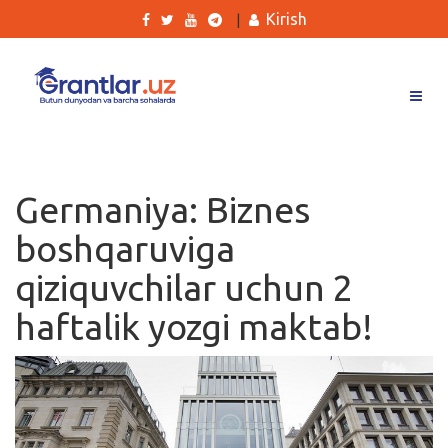
Kirish
|
Grantlar
Tanlovlar
Germaniya: Biznes
Ishlar
boshqaruviga
Kurslar
qiziquvchilar uchun 2
Blog
haftalik yozgi maktab!
Yana
Qidirish