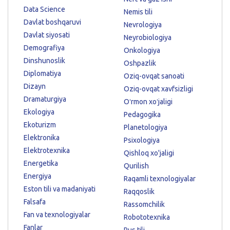
Data Science
Nemis tili
Davlat boshqaruvi
Nevrologiya
Davlat siyosati
Neyrobiologiya
Demografiya
Onkologiya
Dinshunoslik
Oshpazlik
Diplomatiya
Oziq-ovqat sanoati
Dizayn
Oziq-ovqat xavfsizligi
Dramaturgiya
Oʻrmon xoʻjaligi
Ekologiya
Pedagogika
Ekoturizm
Planetologiya
Elektronika
Psixologiya
Elektrotexnika
Qishloq xo'jaligi
Energetika
Qurilish
Energiya
Raqamli texnologiyalar
Eston tili va madaniyati
Raqqoslik
Falsafa
Rassomchilik
Fan va texnologiyalar
Robototexnika
Fanlar
Rus tili