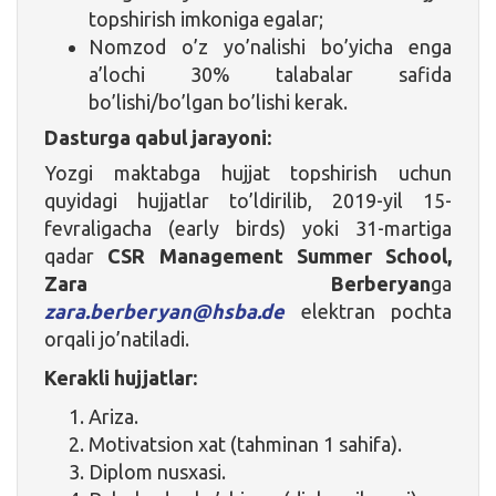
topshirish imkoniga egalar;
Nomzod o’z yo’nalishi bo’yicha enga
a’lochi 30% talabalar safida
bo’lishi/bo’lgan bo’lishi kerak.
Dasturga qabul jarayoni:
Yozgi maktabga hujjat topshirish uchun
quyidagi hujjatlar to’ldirilib, 2019-yil 15-
fevraligacha (early birds) yoki 31-martiga
qadar
CSR Management Summer School,
Zara Berberyan
ga
zara.berberyan@hsba.de
elektran pochta
orqali jo’natiladi.
Kerakli hujjatlar:
Ariza.
Motivatsion xat (tahminan 1 sahifa).
Diplom nusxasi.