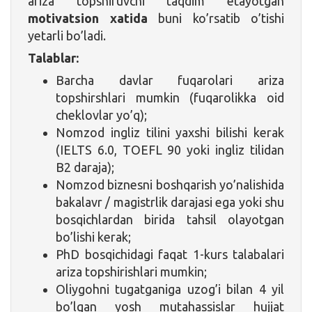
ariza topshiruvchi taqdim etayotgan
motivatsion xatida
buni ko’rsatib o’tishi
yetarli bo’ladi.
Talablar:
Barcha davlar fuqarolari ariza
topshirshlari mumkin (fuqarolikka oid
cheklovlar yo’q);
Nomzod ingliz tilini yaxshi bilishi kerak
(IELTS 6.0, TOEFL 90 yoki ingliz tilidan
B2 daraja);
Nomzod biznesni boshqarish yo’nalishida
bakalavr / magistrlik darajasi ega yoki shu
bosqichlardan birida tahsil olayotgan
bo’lishi kerak;
PhD bosqichidagi faqat 1-kurs talabalari
ariza topshirishlari mumkin;
Oliygohni tugatganiga uzog’i bilan 4 yil
bo’lgan yosh mutahassislar hujjat