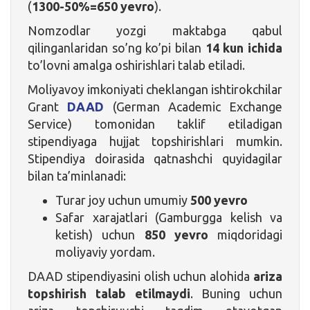
(
1300-50%=650 yevro
).
Nomzodlar yozgi maktabga qabul
qilinganlaridan so’ng ko’pi bilan
14 kun ichida
to’lovni amalga oshirishlari talab etiladi.
Moliyavoy imkoniyati cheklangan ishtirokchilar
Grant
DAAD
(German Academic Exchange
Service) tomonidan taklif etiladigan
stipendiyaga hujjat topshirishlari mumkin.
Stipendiya doirasida qatnashchi quyidagilar
bilan ta’minlanadi:
Turar joy uchun umumiy
500 yevro
Safar xarajatlari (Gamburgga kelish va
ketish) uchun
850 yevro
miqdoridagi
moliyaviy yordam.
DAAD stipendiyasini olish uchun alohida
ariza
topshirish talab etilmaydi
. Buning uchun