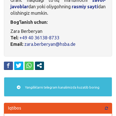
javoblar
dan yoki oliygohning
rasmiy sayti
dan
olishingiz mumkin.
Bog’lanish uchun:
Zara Berberyan
Tel:
+49 40 36138-8733
Email:
zara.berberyan@hsba.de
Yangiliklarni
telegram
kanalimizda kuzatib boring
Iqtibos