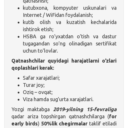
qatnashish;
kutubxona, kompyuter uskunalari va
Internet / WiFidan foydalanish;
kutib olish va kuzatish kechalarida
ishtirok etish;
HSBA ga ro’yxatdan o’tish va dastur
tugagandan so’ng olinadigan sertifikat
uchun to’lovlar.
Qatnashchilar quyidagi harajatlarni o’zlari
qoplashlari kerak:
Safar xarajatlari;
Turar joy;
Oziq – ovqat;
Viza hamda sug’urta xarajatlari.
Yozgi maktabga
2019-yilning 15-fevraliga
qadar ariza topshirgan qatnashchilarga (
for
early birds
)
50%lik chegirmalar
taklif etiladi