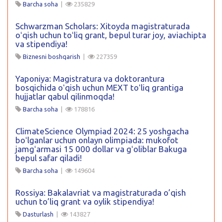
Barcha soha
|
235829
Schwarzman Scholars: Xitoyda magistraturada
oʻqish uchun toʻliq grant, bepul turar joy, aviachipta
va stipendiya!
Biznesni boshqarish
|
227359
Yaponiya: Magistratura va doktorantura
bosqichida oʻqish uchun MEXT toʻliq grantiga
hujjatlar qabul qilinmoqda!
Barcha soha
|
178816
ClimateScience Olympiad 2024: 25 yoshgacha
boʻlganlar uchun onlayn olimpiada: mukofot
jamgʻarmasi 15 000 dollar va gʻoliblar Bakuga
bepul safar qiladi!
Barcha soha
|
149604
Rossiya: Bakalavriat va magistraturada o’qish
uchun to’liq grant va oylik stipendiya!
Dasturlash
|
143827