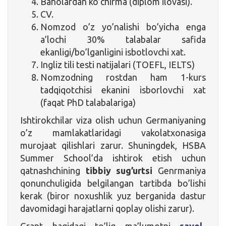
Baholardan ko’chirma (diplom ilovasi).
CV.
Nomzod o’z yo’nalishi bo’yicha enga
a’lochi 30% talabalar safida
ekanligi/bo’lganligini isbotlovchi xat.
Ingliz tili testi natijalari (TOEFL, IELTS)
Nomzodning rostdan ham 1-kurs
tadqiqotchisi ekanini isborlovchi xat
(faqat PhD talabalariga)
Ishtirokchilar viza olish uchun Germaniyaning
o’z mamlakatlaridagi vakolatxonasiga
murojaat qilishlari zarur. Shuningdek, HSBA
Summer School’da ishtirok etish uchun
qatnashchining
tibbiy sug’urtsi
Genrmaniya
qonunchuligida belgilangan tartibda bo’lishi
kerak (biror noxushlik yuz berganida dastur
davomidagi harajatlarni qoplay olishi zarur).
Grant haqidagi to’liq ma’lumotni
savol-