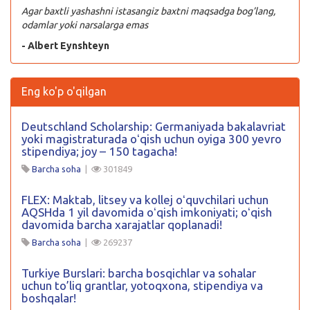
Agar baxtli yashashni istasangiz baxtni maqsadga bog’lang,
odamlar yoki narsalarga emas
- Albert Eynshteyn
Eng ko'p o'qilgan
Deutschland Scholarship: Germaniyada bakalavriat
yoki magistraturada oʻqish uchun oyiga 300 yevro
stipendiya; joy – 150 tagacha!
Barcha soha
|
301849
FLEX: Maktab, litsey va kollej oʻquvchilari uchun
AQSHda 1 yil davomida oʻqish imkoniyati; oʻqish
davomida barcha xarajatlar qoplanadi!
Barcha soha
|
269237
Turkiye Burslari: barcha bosqichlar va sohalar
uchun to’liq grantlar, yotoqxona, stipendiya va
boshqalar!