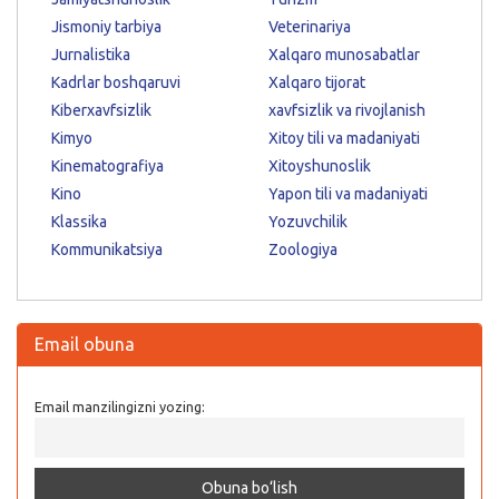
Jismoniy tarbiya
Veterinariya
Jurnalistika
Xalqaro munosabatlar
Kadrlar boshqaruvi
Xalqaro tijorat
Kiberxavfsizlik
xavfsizlik va rivojlanish
Kimyo
Xitoy tili va madaniyati
Kinematografiya
Xitoyshunoslik
Kino
Yapon tili va madaniyati
Klassika
Yozuvchilik
Kommunikatsiya
Zoologiya
Email obuna
Email manzilingizni yozing: