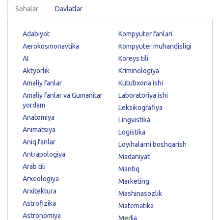
Sohalar
Davlatlar
Adabiyot
Kompyuter fanlari
Aerokosmonavtika
Kompyuter muhandisligi
AI
Koreys tili
Aktyorlik
Kriminologiya
Amaliy fanlar
Kutubxona ishi
Amaliy fanlar va Gumanitar
Laboratoriya ishi
yordam
Leksikografiya
Anatomiya
Lingvistika
Animatsiya
Logistika
Aniq fanlar
Loyihalarni boshqarish
Antrapologiya
Madaniyat
Arab tili
Mantiq
Arxeologiya
Marketing
Arxitektura
Mashinasozlik
Astrofizika
Matematika
Astronomiya
Media