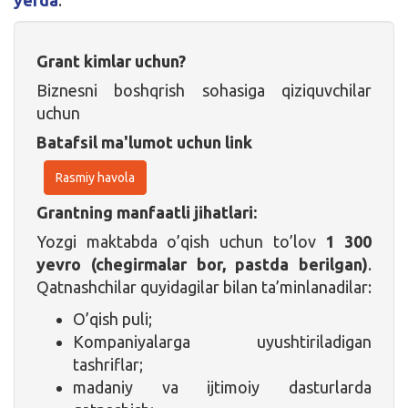
Grant kimlar uchun?
Biznesni boshqrish sohasiga qiziquvchilar
uchun
Batafsil ma'lumot uchun link
Rasmiy havola
Grantning manfaatli jihatlari:
Yozgi maktabda o’qish uchun to’lov
1 300
yevro (chegirmalar bor, pastda berilgan)
.
Qatnashchilar quyidagilar bilan ta’minlanadilar:
O’qish puli;
Kompaniyalarga uyushtiriladigan
tashriflar;
madaniy va ijtimoiy dasturlarda