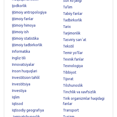
Suv xo'jaligi
Ijodkorlik
Ta'lim
Ijtimoiy antropologiya
Tabiiy fanlar
Ijtimoiy fanlar
Tadbirkorlik
Ijtimoiy himoya
Tarix
Ijtimoiy ish
Tarjimonlik
Ijtimoiy statistika
Tasviriy sanʼat
Ijtimoiy tadbirkorlik
Tekstil
Informatika
Temir yo'llar
Ingliz tili
Texnik fanlar
Innovatsiyalar
Texnologiya
Inson huquqlari
Tibbiyot
Investitsion tahlil
Tijorat
Investitsiya
Tilshunoslik
Investiya
Tinchlik va xavfsizlik
Iqlim
Tirik organizmlar haqidagi
Iqtisod
fanlar
Iqtisodiy geografiya
Transport
Jamiyatshunoslik
Turizm