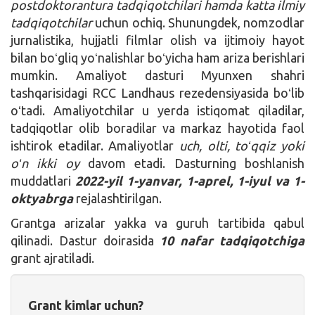
postdoktorantura tadqiqotchilari hamda katta ilmiy
tadqiqotchilar
uchun ochiq. Shunungdek, nomzodlar
jurnalistika, hujjatli filmlar olish va ijtimoiy hayot
bilan boʻgliq yoʻnalishlar boʻyicha ham ariza berishlari
mumkin. Amaliyot dasturi Myunxen shahri
tashqarisidagi RCC Landhaus rezedensiyasida boʻlib
oʻtadi. Amaliyotchilar u yerda istiqomat qiladilar,
tadqiqotlar olib boradilar va markaz hayotida faol
ishtirok etadilar. Amaliyotlar
uch, olti, toʻqqiz yoki
oʻn ikki oy
davom etadi. Dasturning boshlanish
muddatlari
2022-yil 1-yanvar, 1-aprel, 1-iyul va 1-
oktyabrga
rejalashtirilgan.
Grantga arizalar yakka va guruh tartibida qabul
qilinadi. Dastur doirasida
10 nafar tadqiqotchiga
grant ajratiladi.
Grant kimlar uchun?