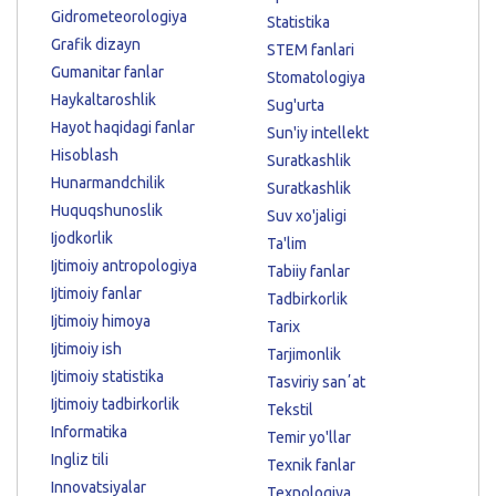
Gidrometeorologiya
Statistika
Grafik dizayn
STEM fanlari
Gumanitar fanlar
Stomatologiya
Haykaltaroshlik
Sug'urta
Hayot haqidagi fanlar
Sun'iy intellekt
Hisoblash
Suratkashlik
Hunarmandchilik
Suratkashlik
Huquqshunoslik
Suv xo'jaligi
Ijodkorlik
Ta'lim
Ijtimoiy antropologiya
Tabiiy fanlar
Ijtimoiy fanlar
Tadbirkorlik
Ijtimoiy himoya
Tarix
Ijtimoiy ish
Tarjimonlik
Ijtimoiy statistika
Tasviriy sanʼat
Ijtimoiy tadbirkorlik
Tekstil
Informatika
Temir yo'llar
Ingliz tili
Texnik fanlar
Innovatsiyalar
Texnologiya