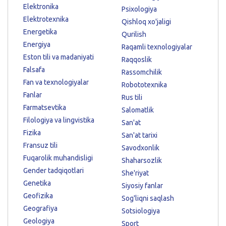
Elektronika
Psixologiya
Elektrotexnika
Qishloq xo'jaligi
Energetika
Qurilish
Energiya
Raqamli texnologiyalar
Eston tili va madaniyati
Raqqoslik
Falsafa
Rassomchilik
Fan va texnologiyalar
Robototexnika
Fanlar
Rus tili
Farmatsevtika
Salomatlik
Filologiya va lingvistika
San'at
Fizika
San'at tarixi
Fransuz tili
Savodxonlik
Fuqarolik muhandisligi
Shaharsozlik
Gender tadqiqotlari
She'riyat
Genetika
Siyosiy fanlar
Geofizika
Sog'liqni saqlash
Geografiya
Sotsiologiya
Geologiya
Sport