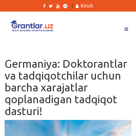
Kirish
|
Grantlar
Tanlovlar
Germaniya: Doktorantlar
Ishlar
va tadqiqotchilar uchun
Kurslar
barcha xarajatlar
Blog
qoplanadigan tadqiqot
Yana
dasturi!
Qidirish