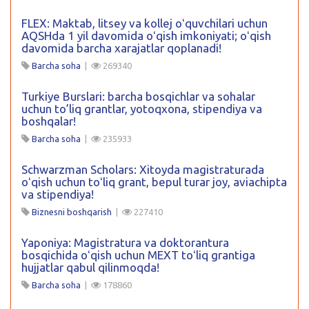
FLEX: Maktab, litsey va kollej oʻquvchilari uchun
AQSHda 1 yil davomida oʻqish imkoniyati; oʻqish
davomida barcha xarajatlar qoplanadi!
Barcha soha
|
269340
Turkiye Burslari: barcha bosqichlar va sohalar
uchun to’liq grantlar, yotoqxona, stipendiya va
boshqalar!
Barcha soha
|
235933
Schwarzman Scholars: Xitoyda magistraturada
oʻqish uchun toʻliq grant, bepul turar joy, aviachipta
va stipendiya!
Biznesni boshqarish
|
227410
Yaponiya: Magistratura va doktorantura
bosqichida oʻqish uchun MEXT toʻliq grantiga
hujjatlar qabul qilinmoqda!
Barcha soha
|
178860