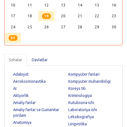
10
11
12
13
14
15
16
17
18
20
21
22
23
19
24
25
26
27
28
29
30
31
Sohalar
Davlatlar
Adabiyot
Kompyuter fanlari
Aerokosmonavtika
Kompyuter muhandisligi
AI
Koreys tili
Aktyorlik
Kriminologiya
Amaliy fanlar
Kutubxona ishi
Amaliy fanlar va Gumanitar
Laboratoriya ishi
yordam
Leksikografiya
Anatomiya
Lingvistika