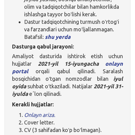
olim va tadqiqotchilar bilan hamkorlikda
ishlashga tayyor boʻlishi kerak.
Dastur tadqiqotchining turmush oʻrtogʻi
va farzandlari uchun moʻljallanmagan.
Batafsil:
shu yerda
Dasturga qabul jarayoni:
Amaliyot dasturida ishtirok etish uchun
hujjatlar
2021-yil 15-iyungacha
onlayn
portal
orqali qabul qilinadi. Saralash
bosqichidan oʻtgan nomzodlar bilan
iyul
oyida
suhbat oʻtkaziladi. Natijalar
2021-yil 31-
iyulda
eʼlon qilinadi.
Kerakli hujjatlar:
Onlayn ariza.
Cover letter.
CV (3 sahifadan koʻp boʻlmagan).