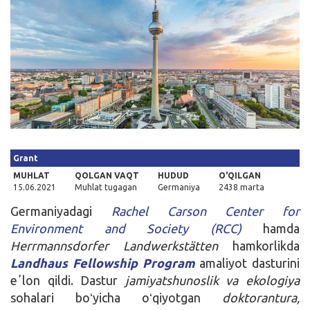
Kirish
Grant
MUHLAT
QOLGAN VAQT
HUDUD
O'QILGAN
15.06.2021
Muhlat tugagan
Germaniya
2438 marta
Germaniyadagi
Rachel Carson Center for
Environment and Society (RCC)
hamda
Herrmannsdorfer Landwerkstätten
hamkorlikda
Landhaus Fellowship Program
amaliyot dasturini
eʼlon qildi. Dastur
jamiyatshunoslik va ekologiya
sohalari boʻyicha oʻqiyotgan
doktorantura,