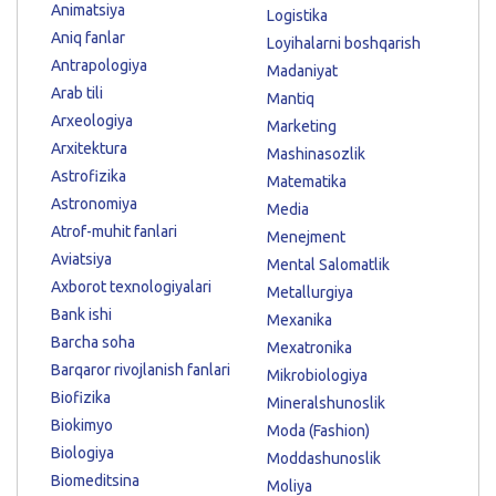
Animatsiya
Logistika
Aniq fanlar
Loyihalarni boshqarish
Antrapologiya
Madaniyat
Arab tili
Mantiq
Arxeologiya
Marketing
Arxitektura
Mashinasozlik
Astrofizika
Matematika
Astronomiya
Media
Atrof-muhit fanlari
Menejment
Aviatsiya
Mental Salomatlik
Axborot texnologiyalari
Metallurgiya
Bank ishi
Mexanika
Barcha soha
Mexatronika
Barqaror rivojlanish fanlari
Mikrobiologiya
Biofizika
Mineralshunoslik
Biokimyo
Moda (Fashion)
Biologiya
Moddashunoslik
Biomeditsina
Moliya