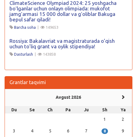
ClimateScience Olympiad 2024: 25 yoshgacha
boʻlganlar uchun onlayn olimpiada: mukofot
jamgʻarmasi 15 000 dollar va gʻoliblar Bakuga
bepul safar qiladi!
Barcha soha
|
149653
Rossiya: Bakalavriat va magistraturada o’qish
uchun to’liq grant va oylik stipendiya!
Dasturlash
|
143858
Grantlar taqvimi
Avgust 2026
Du
Se
Ch
Pa
Ju
Sh
Ya
1
2
3
4
5
6
7
9
8