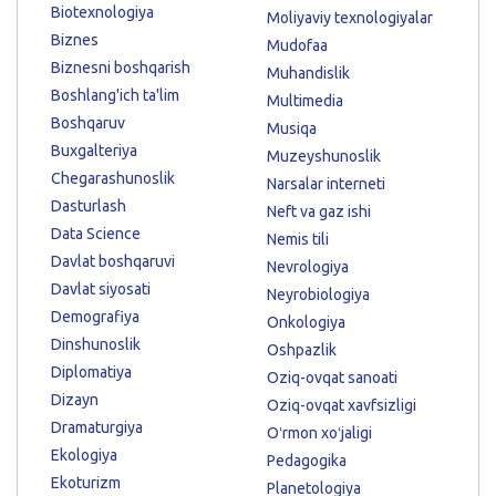
Biotexnologiya
Moliyaviy texnologiyalar
Biznes
Mudofaa
Biznesni boshqarish
Muhandislik
Boshlang'ich ta'lim
Multimedia
Boshqaruv
Musiqa
Buxgalteriya
Muzeyshunoslik
Chegarashunoslik
Narsalar interneti
Dasturlash
Neft va gaz ishi
Data Science
Nemis tili
Davlat boshqaruvi
Nevrologiya
Davlat siyosati
Neyrobiologiya
Demografiya
Onkologiya
Dinshunoslik
Oshpazlik
Diplomatiya
Oziq-ovqat sanoati
Dizayn
Oziq-ovqat xavfsizligi
Dramaturgiya
Oʻrmon xoʻjaligi
Ekologiya
Pedagogika
Ekoturizm
Planetologiya