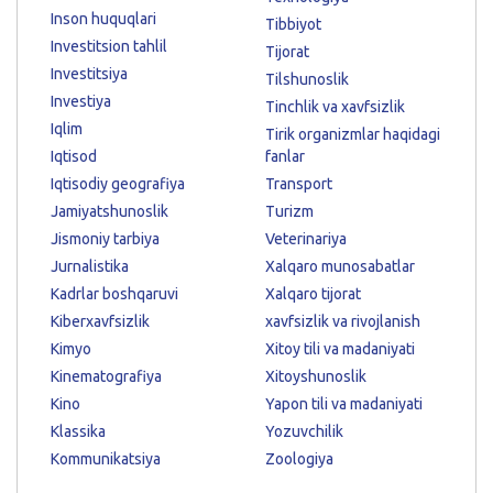
Inson huquqlari
Tibbiyot
Investitsion tahlil
Tijorat
Investitsiya
Tilshunoslik
Investiya
Tinchlik va xavfsizlik
Iqlim
Tirik organizmlar haqidagi
Iqtisod
fanlar
Iqtisodiy geografiya
Transport
Jamiyatshunoslik
Turizm
Jismoniy tarbiya
Veterinariya
Jurnalistika
Xalqaro munosabatlar
Kadrlar boshqaruvi
Xalqaro tijorat
Kiberxavfsizlik
xavfsizlik va rivojlanish
Kimyo
Xitoy tili va madaniyati
Kinematografiya
Xitoyshunoslik
Kino
Yapon tili va madaniyati
Klassika
Yozuvchilik
Kommunikatsiya
Zoologiya