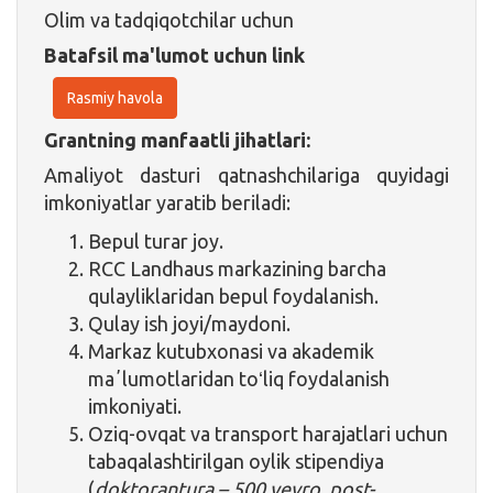
Olim va tadqiqotchilar uchun
Batafsil ma'lumot uchun link
Rasmiy havola
Grantning manfaatli jihatlari:
Amaliyot dasturi qatnashchilariga quyidagi
imkoniyatlar yaratib beriladi:
Bepul turar joy.
RCC Landhaus markazining barcha
qulayliklaridan bepul foydalanish.
Qulay ish joyi/maydoni.
Markaz kutubxonasi va akademik
maʼlumotlaridan toʻliq foydalanish
imkoniyati.
Oziq-ovqat va transport harajatlari uchun
tabaqalashtirilgan oylik stipendiya
(
doktorantura – 500 yevro, post-