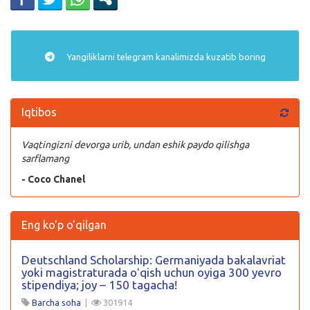
Yangiliklarni
telegram
kanalimizda kuzatib boring
Iqtibos
Vaqtingizni devorga urib, undan eshik paydo qilishga
sarflamang
- Coco Chanel
Eng ko'p o'qilgan
Deutschland Scholarship: Germaniyada bakalavriat
yoki magistraturada oʻqish uchun oyiga 300 yevro
stipendiya; joy – 150 tagacha!
Barcha soha
|
301914