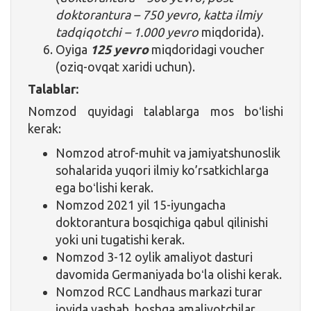
doktorantura – 750 yevro, katta ilmiy
tadqiqotchi – 1.000 yevro
miqdorida).
Oyiga
125 yevro
miqdoridagi voucher
(oziq-ovqat xaridi uchun).
Talablar:
Nomzod quyidagi talablarga mos boʻlishi
kerak:
Nomzod atrof-muhit va jamiyatshunoslik
sohalarida yuqori ilmiy ko’rsatkichlarga
ega boʻlishi kerak.
Nomzod 2021 yil 15-iyungacha
doktorantura bosqichiga qabul qilinishi
yoki uni tugatishi kerak.
Nomzod 3-12 oylik amaliyot dasturi
davomida Germaniyada boʻla olishi kerak.
Nomzod RCC Landhaus markazi turar
joyida yashab, boshqa amaliyotchilar,