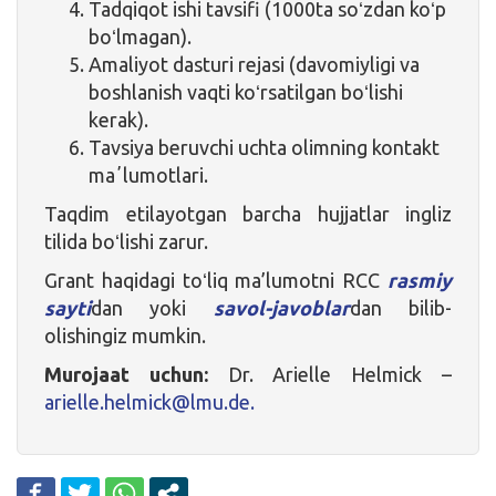
Tadqiqot ishi tavsifi (1000ta soʻzdan koʻp
boʻlmagan).
Amaliyot dasturi rejasi (davomiyligi va
boshlanish vaqti koʻrsatilgan boʻlishi
kerak).
Tavsiya beruvchi uchta olimning kontakt
maʼlumotlari.
Taqdim etilayotgan barcha hujjatlar ingliz
tilida boʻlishi zarur.
Grant haqidagi toʻliq ma’lumotni RCC
rasmiy
sayti
dan yoki
savol-javoblar
dan bilib­­­­­­­­­­
olishingiz mumkin.
Murojaat uchun:
Dr. Arielle Helmick –
arielle.helmick@lmu.de.