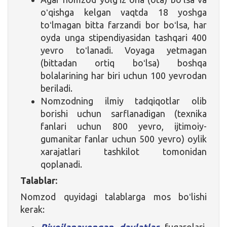
oʻqishga kelgan vaqtda 18 yoshga
toʻlmagan bitta farzandi bor boʻlsa, har
oyda unga stipendiyasidan tashqari 400
yevro toʻlanadi. Voyaga yetmagan
(bittadan ortiq boʻlsa) boshqa
bolalarining har biri uchun 100 yevrodan
beriladi.
Nomzodning ilmiy tadqiqotlar olib
borishi uchun sarflanadigan (texnika
fanlari uchun 800 yevro, ijtimoiy-
gumanitar fanlar uchun 500 yevro) oylik
xarajatlari tashkilot tomonidan
qoplanadi.
Talablar:
Nomzod quyidagi talablarga mos boʻlishi
kerak:
Rivojlanayongan davlatlar
fuqarolari,