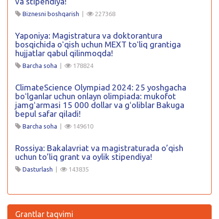
va stipendiya!
Biznesni boshqarish
|
227368
Yaponiya: Magistratura va doktorantura
bosqichida oʻqish uchun MEXT toʻliq grantiga
hujjatlar qabul qilinmoqda!
Barcha soha
|
178824
ClimateScience Olympiad 2024: 25 yoshgacha
boʻlganlar uchun onlayn olimpiada: mukofot
jamgʻarmasi 15 000 dollar va gʻoliblar Bakuga
bepul safar qiladi!
Barcha soha
|
149610
Rossiya: Bakalavriat va magistraturada o’qish
uchun to’liq grant va oylik stipendiya!
Dasturlash
|
143835
Grantlar taqvimi