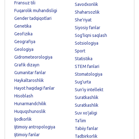
Fransuz tili
Savodxonlik
Fuqarolik muhandisligi
Shaharsozlik
Gender tadqiqotlari
She'riyat
Genetika
Siyosiy fanlar
Geofizika
Sog'liqni saqlash
Geografiya
Sotsiologiya
Geologiya
Sport
Gidrometeorologiya
Statistika
Grafik dizayn
STEM fanlari
Gumanitar fanlar
Stomatologiya
Haykaltaroshlik
Sug'urta
Hayot haqidagi fanlar
Sun'iy intellekt
Hisoblash
Suratkashlik
Hunarmandchilik
Suratkashlik
Huquqshunoslik
Suv xo'jaligi
Ijodkorlik
Ta'lim
Ijtimoiy antropologiya
Tabiiy fanlar
Ijtimoiy fanlar
Tadbirkorlik