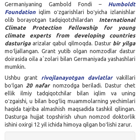
Germaniyaning Gambold Fondi –
Humboldt
Foundation
iqlim oʻzgarishlari boʻyicha izlanishlar
olib borayotgan tadqiqotchilardan
International
Climate Protection Fellowship for young
climate experts from developing countries
dasturiga
arizalar qabul qilmoqda. Dastur
bir yilga
moʻljallangan. Grant yutib olgan nomzodlar dastur
doirasida oila aʼzolari bilan Germaniyada yashashlari
mumkin.
Ushbu grant
rivojlanayotgan davlatlar
vakillari
boʻlgan
20 nafar
nomzodga beriladi. Dastur chet
ellik ilmiy tadqiqotchilar bilan iqlim va uning
oʻzgaishi, u bilan bogʻliq muammolarning yechimlari
haqida tajriba almashish maqsadida tashkil qilingan.
Dasturga hujjat topshirish uhun nomzod doktorlik
ishini oxirgi 12 yil ichida himoya qilgan boʻlishi zarur.