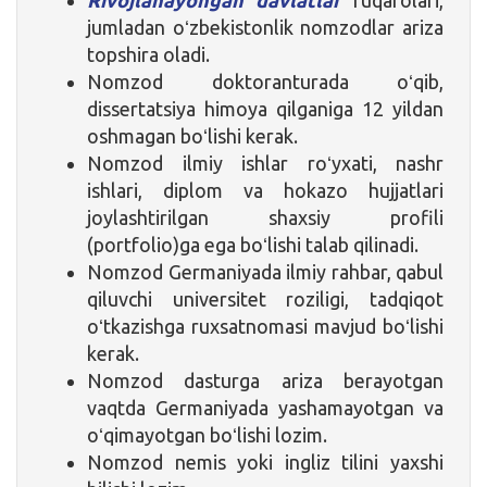
jumladan oʻzbekistonlik nomzodlar ariza
topshira oladi.
Nomzod doktoranturada oʻqib,
dissertatsiya himoya qilganiga 12 yildan
oshmagan boʻlishi kerak.
Nomzod ilmiy ishlar roʻyxati, nashr
ishlari, diplom va hokazo hujjatlari
joylashtirilgan shaxsiy profili
(portfolio)ga ega boʻlishi talab qilinadi.
Nomzod Germaniyada ilmiy rahbar, qabul
qiluvchi universitet roziligi, tadqiqot
oʻtkazishga ruxsatnomasi mavjud boʻlishi
kerak.
Nomzod dasturga ariza berayotgan
vaqtda Germaniyada yashamayotgan va
oʻqimayotgan boʻlishi lozim.
Nomzod nemis yoki ingliz tilini yaxshi