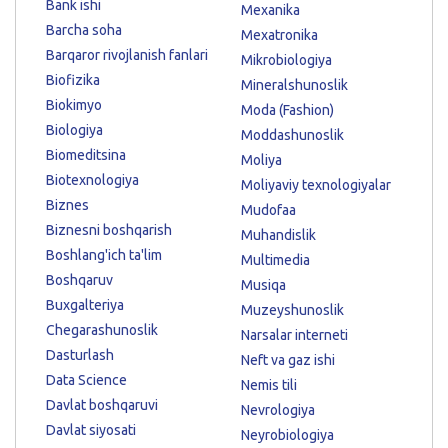
Bank ishi
Mexanika
Barcha soha
Mexatronika
Barqaror rivojlanish fanlari
Mikrobiologiya
Biofizika
Mineralshunoslik
Biokimyo
Moda (Fashion)
Biologiya
Moddashunoslik
Biomeditsina
Moliya
Biotexnologiya
Moliyaviy texnologiyalar
Biznes
Mudofaa
Biznesni boshqarish
Muhandislik
Boshlang'ich ta'lim
Multimedia
Boshqaruv
Musiqa
Buxgalteriya
Muzeyshunoslik
Chegarashunoslik
Narsalar interneti
Dasturlash
Neft va gaz ishi
Data Science
Nemis tili
Davlat boshqaruvi
Nevrologiya
Davlat siyosati
Neyrobiologiya