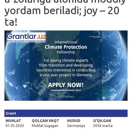
yordam beriladi; joy – 20
Kirish
ta!
Grant
MUHLAT
QOLGAN VAQT
HUDUD
O'QILGAN
01.03.2020
Muhlat tugagan
Germaniya
3056 marta