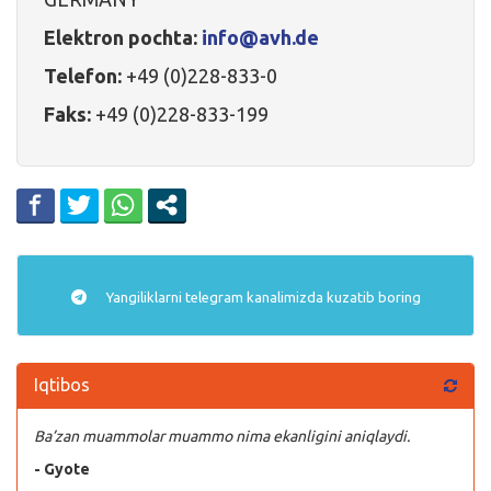
Elektron pochta:
info@avh.de
Telefon:
+49 (0)228-833-0
Faks:
+49 (0)228-833-199
Yangiliklarni
telegram
kanalimizda kuzatib boring
Iqtibos
Ba’zan muammolar muammo nima ekanligini aniqlaydi.
- Gyote