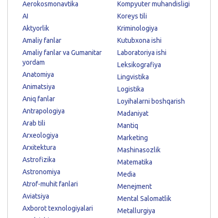
Aerokosmonavtika
Kompyuter muhandisligi
AI
Koreys tili
Aktyorlik
Kriminologiya
Amaliy fanlar
Kutubxona ishi
Amaliy fanlar va Gumanitar
Laboratoriya ishi
yordam
Leksikografiya
Anatomiya
Lingvistika
Animatsiya
Logistika
Aniq fanlar
Loyihalarni boshqarish
Antrapologiya
Madaniyat
Arab tili
Mantiq
Arxeologiya
Marketing
Arxitektura
Mashinasozlik
Astrofizika
Matematika
Astronomiya
Media
Atrof-muhit fanlari
Menejment
Aviatsiya
Mental Salomatlik
Axborot texnologiyalari
Metallurgiya