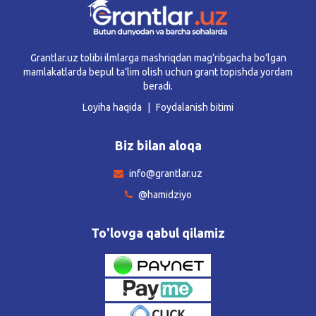
Grantlar.uz tolibi ilmlarga mashriqdan mag’ribgacha bo’lgan
mamlakatlarda bepul ta’lim olish uchun grant topishda yordam
beradi.
Loyiha haqida
Foydalanish bitimi
Biz bilan aloqa
info@grantlar.uz
@hamidziyo
To'lovga qabul qilamiz