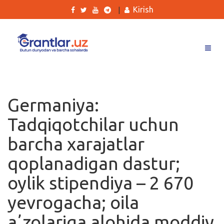
Kirish
|
Grantlar
Tanlovlar
Germaniya:
Ishlar
Tadqiqotchilar uchun
Kurslar
barcha xarajatlar
Blog
qoplanadigan dastur;
Yana
oylik stipendiya – 2 670
yevrogacha; oila
aʼzolariga alohida moddiy
Qidirish