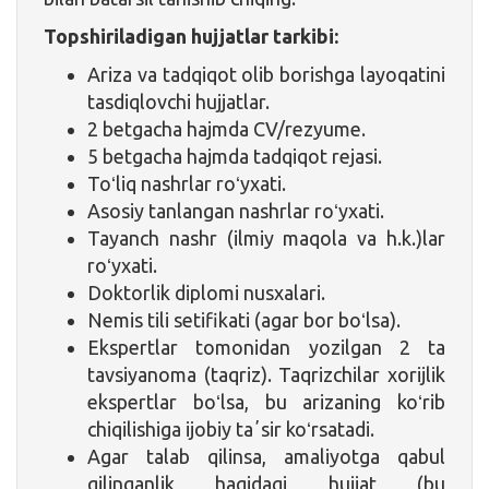
Topshiriladigan hujjatlar tarkibi:
Ariza va tadqiqot olib borishga layoqatini
tasdiqlovchi hujjatlar.
2 betgacha hajmda CV/rezyume.
5 betgacha hajmda tadqiqot rejasi.
Toʻliq nashrlar roʻyxati.
Asosiy tanlangan nashrlar roʻyxati.
Tayanch nashr (ilmiy maqola va h.k.)lar
roʻyxati.
Doktorlik diplomi nusxalari.
Nemis tili setifikati (agar bor boʻlsa).
Ekspertlar tomonidan yozilgan 2 ta
tavsiyanoma (taqriz). Taqrizchilar xorijlik
ekspertlar boʻlsa, bu arizaning koʻrib
chiqilishiga ijobiy taʼsir koʻrsatadi.
Agar talab qilinsa, amaliyotga qabul
qilinganlik haqidagi hujjat (bu