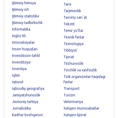
Ijtimoiy himoya
Tarix
Ijtimoiy ish
Tarjimonlik
Ijtimoiy statistika
Tasviriy sanʼat
Ijtimoiy tadbirkorlik
Tekstil
Informatika
Temir yo'llar
Ingliz tili
Texnik fanlar
Innovatsiyalar
Texnologiya
Inson huquqlari
Tibbiyot
Investitsion tahlil
Tijorat
Investitsiya
Tilshunoslik
Investiya
Tinchlik va xavfsizlik
Iqlim
Tirik organizmlar haqidagi
Iqtisod
fanlar
Iqtisodiy geografiya
Transport
Jamiyatshunoslik
Turizm
Jismoniy tarbiya
Veterinariya
Jurnalistika
Xalqaro munosabatlar
Kadrlar boshqaruvi
Xalqaro tijorat