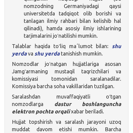
nomzodning Germaniyadagi qaysi
universitetda tadqiqot olib borishi va
tanlagan ilmiy rahbari bilan kelishib hal
qilinadi), hamda asosiy ilmiy ishlarining
tarjimalarini joʻnatilishi mumkin.
Talablar haqida toʻliq maʼlumot bilan:
shu
yerda
va
shu yerda
tanishish mumkin.
Nomzodlar joʻnatgan hujjatlariga asosan
Jamgʻarmaning mustaqil taqrizchilari va
komissiyasi tomonidan saralanadilar.
Komissiya barcha soha vakillaridan tuzilgan.
Saralashdan muvaffaqiyatli oʻtgan
nomzodlarga
dastur boshlanguncha
elektron pochta orqali
xabar beriladi.
Hujjat topshirish va saralash jarayoni uzoq
muddat davom etishi mumkin. Barcha