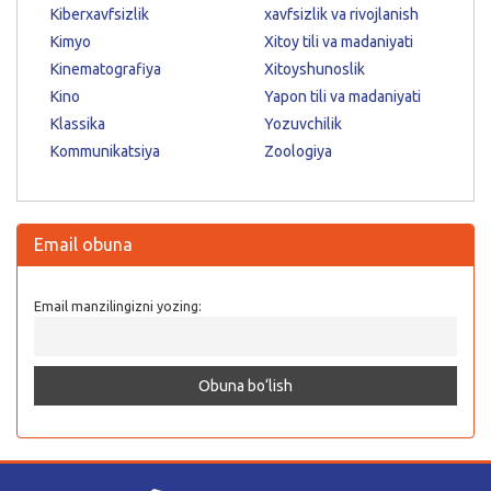
Kiberxavfsizlik
xavfsizlik va rivojlanish
Kimyo
Xitoy tili va madaniyati
Kinematografiya
Xitoyshunoslik
Kino
Yapon tili va madaniyati
Klassika
Yozuvchilik
Kommunikatsiya
Zoologiya
Email obuna
Email manzilingizni yozing: