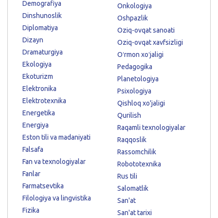
Demografiya
Onkologiya
Dinshunoslik
Oshpazlik
Diplomatiya
Oziq-ovqat sanoati
Dizayn
Oziq-ovqat xavfsizligi
Dramaturgiya
Oʻrmon xoʻjaligi
Ekologiya
Pedagogika
Ekoturizm
Planetologiya
Elektronika
Psixologiya
Elektrotexnika
Qishloq xo'jaligi
Energetika
Qurilish
Energiya
Raqamli texnologiyalar
Eston tili va madaniyati
Raqqoslik
Falsafa
Rassomchilik
Fan va texnologiyalar
Robototexnika
Fanlar
Rus tili
Farmatsevtika
Salomatlik
Filologiya va lingvistika
San'at
Fizika
San'at tarixi