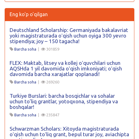
Eng ko'p o'qilgan
Deutschland Scholarship: Germaniyada bakalavriat
yoki magistraturada oʻqish uchun oyiga 300 yevro
stipendiya; joy – 150 tagacha!
Barcha soha
|
301859
FLEX: Maktab, litsey va kollej oʻquvchilari uchun
AQSHda 1 yil davomida oʻqish imkoniyati; oʻqish
davomida barcha xarajatlar qoplanadi!
Barcha soha
|
269260
Turkiye Burslari: barcha bosqichlar va sohalar
uchun to’liq grantlar, yotoqxona, stipendiya va
boshqalar!
Barcha soha
|
235847
Schwarzman Scholars: Xitoyda magistraturada
oʻqish uchun toʻliq grant, bepul turar joy, aviachipta