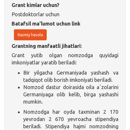
Grant kimlar uchun?
Postdoktorlar uchun
Batafsil ma'lumot uchun link
Rasmiy havola
Grantning manfaatli jihatlari:
Grant yutib olgan nomzodga quyidagi
imkoniyatlar yaratib beriladi:
Bir yilgacha Germaniyada yashash va
tadqiqot olib borish imkoniyati beriladi.
Nomzod dastur doirasida oila aʼzolarini
Germaniyaga olib kelib, birga yashashi
mumkin.
Nomzodga har oyda taxminan 2 170
yevrodan 2 670 yevroacha stipendiya
beriladi. Stipendiya hajmi nomzodning