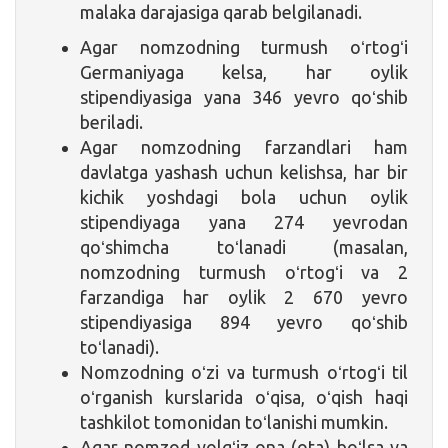
malaka darajasiga qarab belgilanadi.
Agar nomzodning turmush oʻrtogʻi
Germaniyaga kelsa, har oylik
stipendiyasiga yana 346 yevro qoʻshib
beriladi.
Agar nomzodning farzandlari ham
davlatga yashash uchun kelishsa, har bir
kichik yoshdagi bola uchun oylik
stipendiyaga yana 274 yevrodan
qoʻshimcha toʻlanadi (masalan,
nomzodning turmush oʻrtogʻi va 2
farzandiga har oylik 2 670 yevro
stipendiyasiga 894 yevro qoʻshib
toʻlanadi).
Nomzodning oʻzi va turmush oʻrtogʻi til
oʻrganish kurslarida oʻqisa, oʻqish haqi
tashkilot tomonidan toʻlanishi mumkin.
Agar nomzod yolgʻiz ona (ota) boʻlsa va