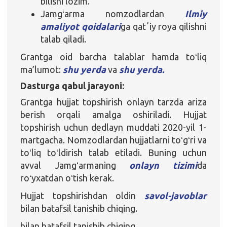
bilishi lozim.
Jamgʻarma nomzodlardan
Ilmiy
amaliyot qoidalari
ga qatʼiy roya qilishni
talab qiladi.
Grantga oid barcha talablar hamda toʻliq
ma’lumot:
shu yerda
va
shu yerda.
Dasturga qabul jarayoni:
Grantga hujjat topshirish onlayn tarzda ariza
berish orqali amalga oshiriladi. Hujjat
topshirish uchun dedlayn muddati 2020-yil 1-
martgacha. Nomzodlardan hujjatlarni toʻgʻri va
toʻliq toʻldirish talab etiladi. Buning uchun
avval Jamgʻarmaning
onlayn tizimi
da
roʻyxatdan oʻtish kerak.
Hujjat topshirishdan oldin
savol-javoblar
bilan batafsil tanishib chiqing.
bilan batafsil tanishib chiqing.