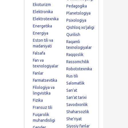
Ekoturizm
Pedagogika
Elektronika
Planetologiya
Elektrotexnika
Psixologiya
Energetika
Qishloq xo'jaligi
Energiya
Qurilish
Eston tili va
Raqamli
madaniyati
texnologiyalar
Falsafa
Raqqoslik
Fan va
Rassomchilik
texnologiyalar
Robototexnika
Fanlar
Rus tili
Farmatsevtika
Salomatlik
Filologiya va
San'at
lingvistika
San'at tarixi
Fizika
Savodxonlik
Fransuz tili
Shaharsozlik
Fuqarolik
She'riyat
muhandisligi
Siyosiy fanlar
Gender