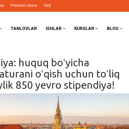
ma
Premium obuna
FAQ
TANLOVLAR
ISHLAR
KURSLAR
BLOG
ya: huquq boʻyicha
aturani oʻqish uchun toʻliq
ylik 850 yevro stipendiya!