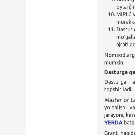
oylari) 
MIPLC v
murakka
Dastur 
moʻljal
ajratilad
Nomzodlarga
mumkin.
Dasturga qa
Dasturga a
topshiriladi.
Master of La
yoʻnalishi v
jarayoni, ker
YERDA
bataf
Grant haqid