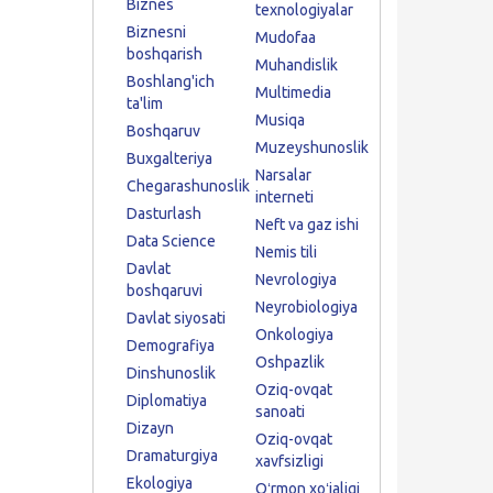
Biznes
texnologiyalar
Biznesni
Mudofaa
boshqarish
Muhandislik
Boshlang'ich
Multimedia
ta'lim
Musiqa
Boshqaruv
Muzeyshunoslik
Buxgalteriya
Narsalar
Chegarashunoslik
interneti
Dasturlash
Neft va gaz ishi
Data Science
Nemis tili
Davlat
Nevrologiya
boshqaruvi
Neyrobiologiya
Davlat siyosati
Onkologiya
Demografiya
Oshpazlik
Dinshunoslik
Oziq-ovqat
Diplomatiya
sanoati
Dizayn
Oziq-ovqat
Dramaturgiya
xavfsizligi
Ekologiya
Oʻrmon xoʻjaligi