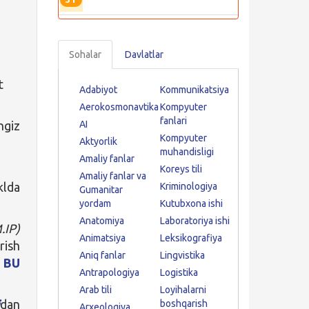
Sohalar
Davlatlar
t
Adabiyot
Kommunikatsiya
Aerokosmonavtika
Kompyuter
fanlari
ngiz
AI
Kompyuter
Aktyorlik
muhandisligi
Amaliy fanlar
Koreys tili
Amaliy fanlar va
lda
Kriminologiya
Gumanitar
yordam
Kutubxona ishi
Anatomiya
Laboratoriya ishi
.IP)
Animatsiya
Leksikografiya
rish
Aniq fanlar
Lingvistika
n
BU
Antrapologiya
Logistika
Arab tili
Loyihalarni
dan
boshqarish
Arxeologiya