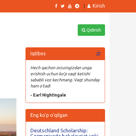
Kirish
|
Qidirish
Iqtibos
Hech qachon orzuingizdan unga
erishish uchun ko’p vaqt ketishi
sababli voz kechmang. Vaqt shunday
ham o’tadi
- Earl Nightingale
Eng ko'p o'qilgan
Deutschland Scholarship:
Germaniyada bakalavriat yoki