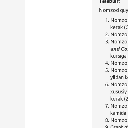
Talablar:
Nomzod quyid
Nomz
kerak (O
Nomzod 
Nomzod
and Co
kursiga 
Nomzod 
Nomzodn
yildan k
Nomzod 
xususiy 
kerak (
Nomzod i
kamida 
Nomzodn
Grant g