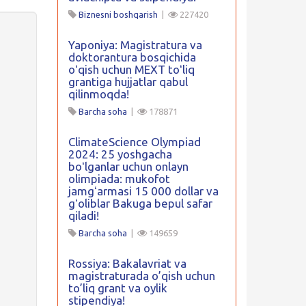
Biznesni boshqarish
|
227420
Yaponiya: Magistratura va
doktorantura bosqichida
oʻqish uchun MEXT toʻliq
grantiga hujjatlar qabul
qilinmoqda!
Barcha soha
|
178871
ClimateScience Olympiad
2024: 25 yoshgacha
boʻlganlar uchun onlayn
olimpiada: mukofot
jamgʻarmasi 15 000 dollar va
gʻoliblar Bakuga bepul safar
qiladi!
Barcha soha
|
149659
Rossiya: Bakalavriat va
i
magistraturada o’qish uchun
to’liq grant va oylik
stipendiya!