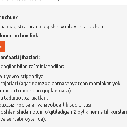
r uchun?
ha magistraturada oʻqishni xohlovchilar uchun
lumot uchun link
a
nfaatli jihatlari:
idagilar bilan taʼminlanadilar:
50 yevro stipendiya.
arajatlari (agar nomzod qatnashayotgan mamlakat yoki
 manba tomonidan qoplanmasa).
a tadqiqot xarajatlari.
baxtsiz hodisalar va javobgarlik sugʻurtasi.
oshlanishidan oldin oʻqitiladigan 2 oylik nemis tili kurslar
 va sentabr oylarida).