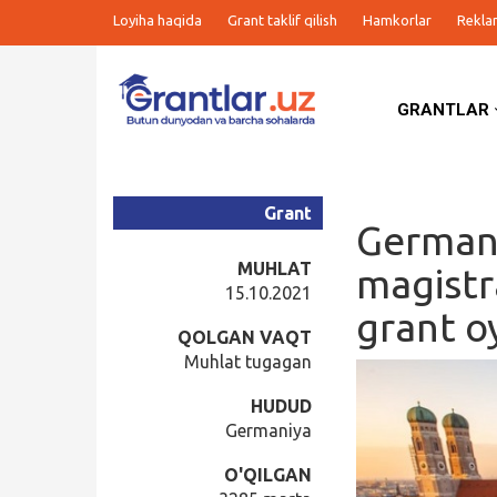
Loyiha haqida
Grant taklif qilish
Hamkorlar
Rekla
GRANTLAR
Grantlar
Tanlovlar
Grant
Germani
Ishlar
MUHLAT
magistr
15.10.2021
grant o
Kurslar
QOLGAN VAQT
Muhlat tugagan
Blog
HUDUD
Germaniya
Yana
O'QILGAN