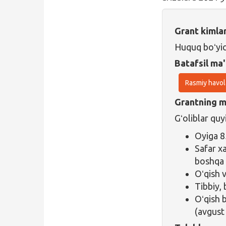
Grant kimla
Huquq boʻyic
Batafsil ma'
Rasmiy havol
Grantning ma
Gʻoliblar quy
Oyiga 8
Safar x
boshqa
Oʻqish v
Tibbiy, 
Oʻqish b
(avgust