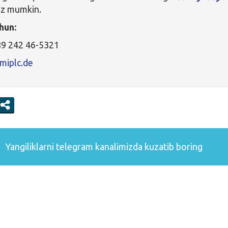
ishingiz mumkin.
hun:
 89 242 46-5321
miplc.de
Yangiliklarni
telegram
kanalimizda kuzatib boring