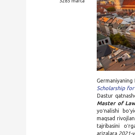
3285 marta
Qidirish
Kirish
Germaniyaning D
Scholarship fo
Dastur qatnash
Master of La
yoʻnalishi boʻ
maqsad rivojlan
tajribasini oʻ
arizalara
2021-y