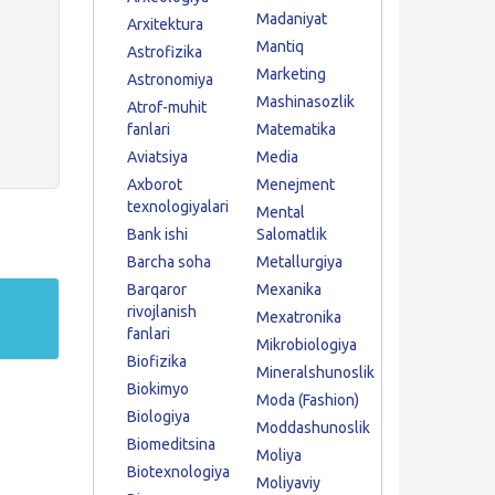
Madaniyat
Arxitektura
Mantiq
Astrofizika
Marketing
Astronomiya
Mashinasozlik
Atrof-muhit
fanlari
Matematika
Aviatsiya
Media
Axborot
Menejment
texnologiyalari
Mental
Bank ishi
Salomatlik
Barcha soha
Metallurgiya
Barqaror
Mexanika
rivojlanish
Mexatronika
fanlari
Mikrobiologiya
Biofizika
Mineralshunoslik
Biokimyo
Moda (Fashion)
Biologiya
Moddashunoslik
Biomeditsina
Moliya
Biotexnologiya
Moliyaviy