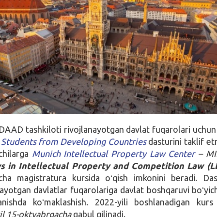
AAD tashkiloti rivojlanayotgan davlat fuqarolari uchu
r Students from Developing Countries
dasturini taklif e
chilarga
Munich Intellectual Property Law Center
– MI
ws
in
Intellectual Property and Competition Law (LL
yicha magistratura kursida oʻqish imkonini beradi. Da
ayotgan davlatlar fuqarolariga davlat boshqaruvi boʻyich
rganishda koʻmaklashish. 2022-yili boshlanadigan kur
il 15-oktyabrgacha
qabul qilinadi.