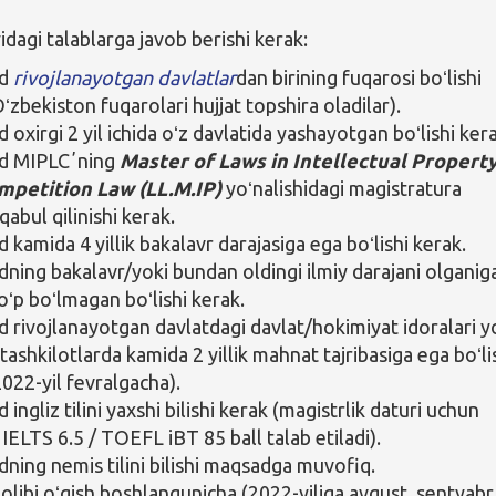
agi talablarga javob berishi kerak:
od
rivojlanayotgan davlatlar
dan birining fuqarosi boʻlishi
ʻzbekiston fuqarolari hujjat topshira oladilar).
oxirgi 2 yil ichida oʻz davlatida yashayotgan boʻlishi kera
 MIPLCʼning
Master of Laws
in
Intellectual Propert
mpetition Law (LL.M.IP)
yoʻnalishidagi magistratura
qabul qilinishi kerak.
kamida 4 yillik bakalavr darajasiga ega boʻlishi kerak.
ing bakalavr/yoki bundan oldingi ilmiy darajani olganig
oʻp boʻlmagan boʻlishi kerak.
rivojlanayotgan davlatdagi davlat/hokimiyat idoralari y
tashkilotlarda kamida 2 yillik mahnat tajribasiga ega boʻli
2022-yil fevralgacha).
ngliz tilini yaxshi bilishi kerak (magistrlik daturi uchun
IELTS 6.5 / TOEFL iBT 85 ball talab etiladi).
ing nemis tilini bilishi maqsadga muvofiq.
ʻolibi oʻqish boshlangunicha (2022-yiliga avgust, sentyabr