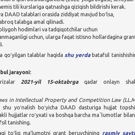
nemis tili kurslariga qatnashga qiziqish bildirishi kerak.
a DAAD talablari orasida ziddiyat mavjud boʻlsa,
broq talabga amal qilinadi.
oliygoh hodimlari va tadqiqotchilar uchun
lanmaganligi uchun, ularga faqat istisno hollardagina gran
i.
 qoʻyilgan talablar haqida
shu yerda
batafsil tanishishi
bul jarayoni:
rizalar
2021-yil 15-oktabrga
qadar onlayn shak
ws in Intellectual Property and Competition Law (LL.M
a shu yoʻnalish boʻyicha DAAD dasturiga hujjat topshi
akli hujjatlar roʻyxati va boshqa barcha maʼlumotlar bila
sil tanishing.
agi toʻliq ma’lumotni grant beruvchining
rasmiy sayti