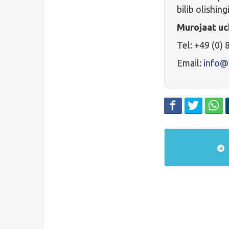
bilib­­­­­­­­­­ ol
Murojaat uc
Tel: +49 (0)
Email:
info@