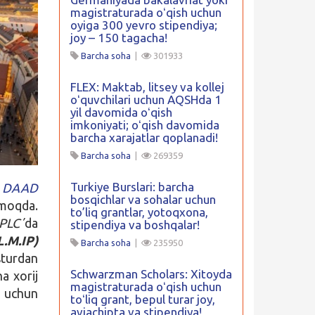
magistraturada oʻqish uchun
oyiga 300 yevro stipendiya;
joy – 150 tagacha!
Barcha soha
|
301933
FLEX: Maktab, litsey va kollej
oʻquvchilari uchun AQSHda 1
yil davomida oʻqish
imkoniyati; oʻqish davomida
barcha xarajatlar qoplanadi!
Barcha soha
|
269359
Turkiye Burslari: barcha
n
DAAD
bosqichlar va sohalar uchun
tmoqda.
to’liq grantlar, yotoqxona,
PLCʼ
da
stipendiya va boshqalar!
.M.IP)
Barcha soha
|
235950
sturdan
Schwarzman Scholars: Xitoyda
a xorij
magistraturada oʻqish uchun
s uchun
toʻliq grant, bepul turar joy,
aviachipta va stipendiya!