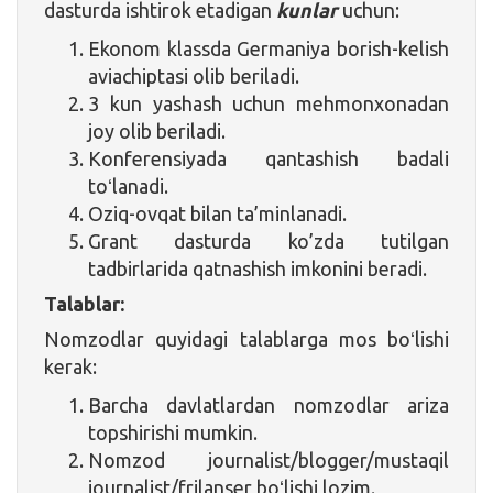
dasturda ishtirok etadigan
kunlar
uchun:
Ekonom klassda Germaniya borish-kelish
aviachiptasi olib beriladi.
3 kun yashash uchun mehmonxonadan
joy olib beriladi.
Konferensiyada qantashish badali
toʻlanadi.
Oziq-ovqat bilan ta’minlanadi.
Grant dasturda ko’zda tutilgan
tadbirlarida qatnashish imkonini beradi.
Talablar:
Nomzodlar quyidagi talablarga mos boʻlishi
kerak:
Barcha davlatlardan nomzodlar ariza
topshirishi mumkin.
Nomzod journalist/blogger/mustaqil
journalist/frilanser boʻlishi lozim.