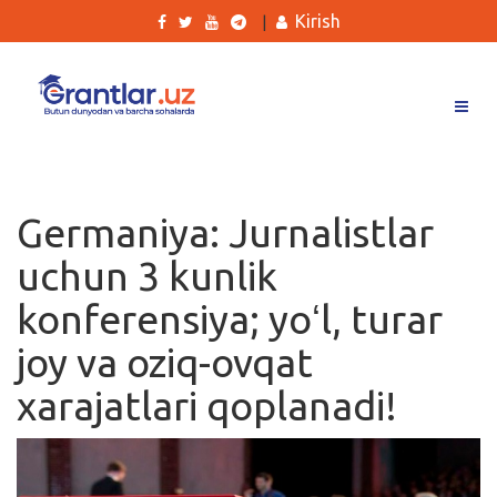
Kirish
|
Grantlar
Tanlovlar
Germaniya: Jurnalistlar
Ishlar
uchun 3 kunlik
Kurslar
konferensiya; yoʻl, turar
Blog
joy va oziq-ovqat
Yana
xarajatlari qoplanadi!
Qidirish