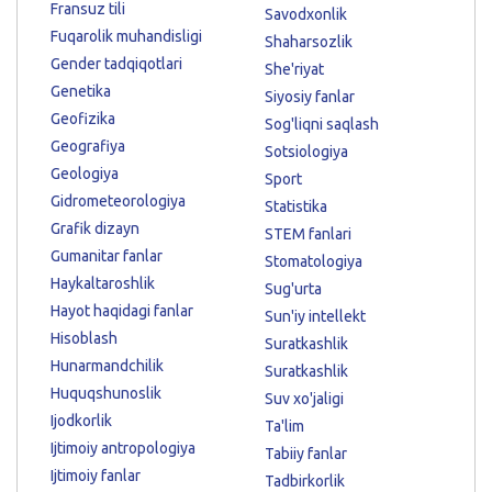
Fransuz tili
Savodxonlik
Fuqarolik muhandisligi
Shaharsozlik
Gender tadqiqotlari
She'riyat
Genetika
Siyosiy fanlar
Geofizika
Sog'liqni saqlash
Geografiya
Sotsiologiya
Geologiya
Sport
Gidrometeorologiya
Statistika
Grafik dizayn
STEM fanlari
Gumanitar fanlar
Stomatologiya
Haykaltaroshlik
Sug'urta
Hayot haqidagi fanlar
Sun'iy intellekt
Hisoblash
Suratkashlik
Hunarmandchilik
Suratkashlik
Huquqshunoslik
Suv xo'jaligi
Ijodkorlik
Ta'lim
Ijtimoiy antropologiya
Tabiiy fanlar
Ijtimoiy fanlar
Tadbirkorlik