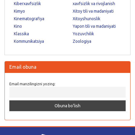
Kiberxavfsizlik
xavfsizlik va rivojlanish
Kimyo
Xitoy tili va madaniyati
Kinematografiya
Xitoyshunoslik
Kino
Yapon tili va madaniyati
Klassika
Yozuvchilik
Kommunikatsiya
Zoologiya
Email obuna
Email manzilingizni yozing: