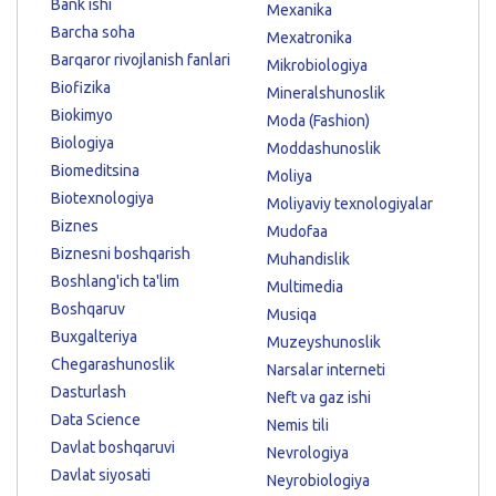
Bank ishi
Mexanika
Barcha soha
Mexatronika
Barqaror rivojlanish fanlari
Mikrobiologiya
Biofizika
Mineralshunoslik
Biokimyo
Moda (Fashion)
Biologiya
Moddashunoslik
Biomeditsina
Moliya
Biotexnologiya
Moliyaviy texnologiyalar
Biznes
Mudofaa
Biznesni boshqarish
Muhandislik
Boshlang'ich ta'lim
Multimedia
Boshqaruv
Musiqa
Buxgalteriya
Muzeyshunoslik
Chegarashunoslik
Narsalar interneti
Dasturlash
Neft va gaz ishi
Data Science
Nemis tili
Davlat boshqaruvi
Nevrologiya
Davlat siyosati
Neyrobiologiya