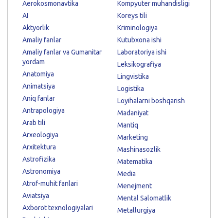
Aerokosmonavtika
Kompyuter muhandisligi
AI
Koreys tili
Aktyorlik
Kriminologiya
Amaliy fanlar
Kutubxona ishi
Amaliy fanlar va Gumanitar
Laboratoriya ishi
yordam
Leksikografiya
Anatomiya
Lingvistika
Animatsiya
Logistika
Aniq fanlar
Loyihalarni boshqarish
Antrapologiya
Madaniyat
Arab tili
Mantiq
Arxeologiya
Marketing
Arxitektura
Mashinasozlik
Astrofizika
Matematika
Astronomiya
Media
Atrof-muhit fanlari
Menejment
Aviatsiya
Mental Salomatlik
Axborot texnologiyalari
Metallurgiya