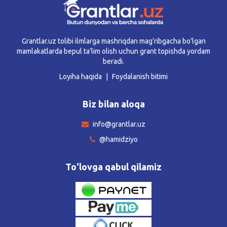
Grantlar.uz tolibi ilmlarga mashriqdan mag’ribgacha bo’lgan
mamlakatlarda bepul ta’lim olish uchun grant topishda yordam
beradi.
Loyiha haqida
Foydalanish bitimi
Biz bilan aloqa
info@grantlar.uz
@hamidziyo
To'lovga qabul qilamiz