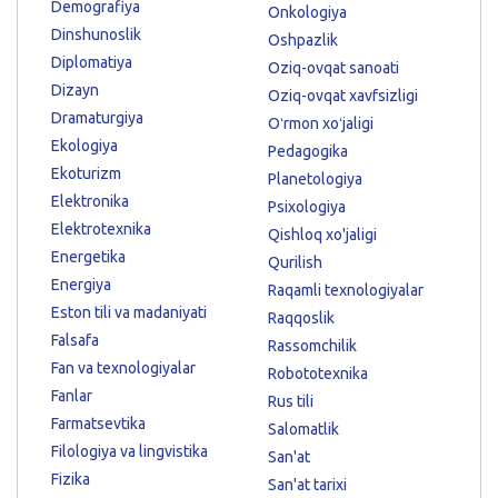
Demografiya
Onkologiya
Dinshunoslik
Oshpazlik
Diplomatiya
Oziq-ovqat sanoati
Dizayn
Oziq-ovqat xavfsizligi
Dramaturgiya
Oʻrmon xoʻjaligi
Ekologiya
Pedagogika
Ekoturizm
Planetologiya
Elektronika
Psixologiya
Elektrotexnika
Qishloq xo'jaligi
Energetika
Qurilish
Energiya
Raqamli texnologiyalar
Eston tili va madaniyati
Raqqoslik
Falsafa
Rassomchilik
Fan va texnologiyalar
Robototexnika
Fanlar
Rus tili
Farmatsevtika
Salomatlik
Filologiya va lingvistika
San'at
Fizika
San'at tarixi