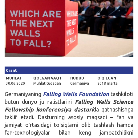
Kirish
Grant
MUHLAT
QOLGAN VAQT
HUDUD
O'QILGAN
30.06.2020
Muhlat tugagan
Germaniya
2018 marta
Germaniyaning
Falling Walls Foundation
tashkiloti
butun dunyo jurnalistlarini
Falling Walls Science
Fellowship konferensiya
dasturi
da qatnashishga
taklif etadi. Dasturning asosiy maqsadi – fan va
jamiyat oʻrtasidagi toʻsiqlarni olib tashlash hamda
fan-texnologiyalar bilan keng jamoatchilikni