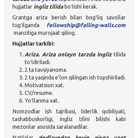
hujjatlar
ingliz tilida
boʻlishi kerak.
Grantga ariza berish bilan bogʻliq savollar
tugʻilganda
fellowship@falling-walls.com
manziliga murojaat qiling.
Hujjatlar tarkibi:
Ariza. Ariza onlayn tarzda
ingliz
tilida
toʻldiriladi.
2 ta tavsiyanoma.
2 ta yaqinda e’lon qilingan ish topshiriladi.
Motivatsion xat.
CV/resume.
Yoʻllanma xat.
Nomzodlar ish tajribasi, liderlik qobiliyati,
tashabbuskorligi, ingliz tilini bilishi kabi
mezonlar asosida saralanadilar.
Natijalar
dedlayndan keyin qisqa vaqt