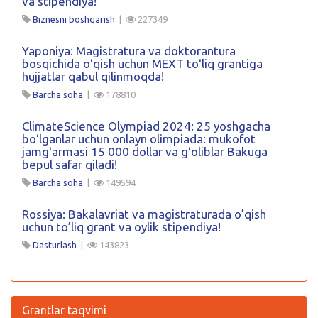
va stipendiya!
Biznesni boshqarish
|
227349
Yaponiya: Magistratura va doktorantura
bosqichida oʻqish uchun MEXT toʻliq grantiga
hujjatlar qabul qilinmoqda!
Barcha soha
|
178810
ClimateScience Olympiad 2024: 25 yoshgacha
boʻlganlar uchun onlayn olimpiada: mukofot
jamgʻarmasi 15 000 dollar va gʻoliblar Bakuga
bepul safar qiladi!
Barcha soha
|
149594
Rossiya: Bakalavriat va magistraturada o’qish
uchun to’liq grant va oylik stipendiya!
Dasturlash
|
143823
Grantlar taqvimi