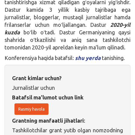
tanishtirishga xizmat qiladigan gʻoyalarni yigʻishdir.
Dastur kamida 3 yillik kasbiy tajribaga ega
jurnalistlar, bloggerlar, mustaqil jurnalistlar hamda
frilanserlar uchun moʻljallangan. Dastur
2020-yil
kuzda
boʻlib oʻtadi. Dastur Germaniyaning qaysi
shahrida oʻtkazilishi va aniq sana tashkilotchi
tomonidan 2020-yil apreldan keyin ma’lum qilinadi.
Konferensiya haqida batafsil:
shu yerda
tanishing.
Grant kimlar uchun?
Jurnalistlar uchun
Batafsil ma'lumot uchun link
Rasmiy havola
Grantning manfaatli jihatlari:
Tashkilotchilar grant yutib olgan nomzodning