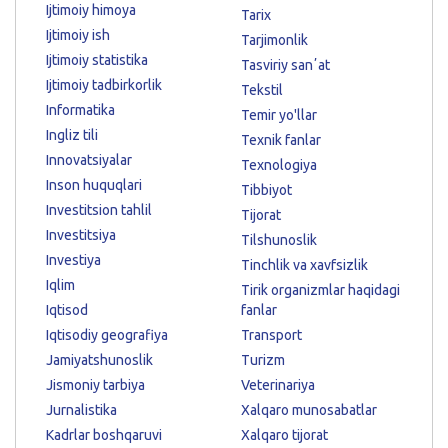
Ijtimoiy himoya
Tarix
Ijtimoiy ish
Tarjimonlik
Ijtimoiy statistika
Tasviriy sanʼat
Ijtimoiy tadbirkorlik
Tekstil
Informatika
Temir yo'llar
Ingliz tili
Texnik fanlar
Innovatsiyalar
Texnologiya
Inson huquqlari
Tibbiyot
Investitsion tahlil
Tijorat
Investitsiya
Tilshunoslik
Investiya
Tinchlik va xavfsizlik
Iqlim
Tirik organizmlar haqidagi
Iqtisod
fanlar
Iqtisodiy geografiya
Transport
Jamiyatshunoslik
Turizm
Jismoniy tarbiya
Veterinariya
Jurnalistika
Xalqaro munosabatlar
Kadrlar boshqaruvi
Xalqaro tijorat