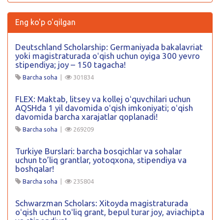
Eng ko'p o'qilgan
Deutschland Scholarship: Germaniyada bakalavriat
yoki magistraturada oʻqish uchun oyiga 300 yevro
stipendiya; joy – 150 tagacha!
Barcha soha
|
301834
FLEX: Maktab, litsey va kollej oʻquvchilari uchun
AQSHda 1 yil davomida oʻqish imkoniyati; oʻqish
davomida barcha xarajatlar qoplanadi!
Barcha soha
|
269209
Turkiye Burslari: barcha bosqichlar va sohalar
uchun to’liq grantlar, yotoqxona, stipendiya va
boshqalar!
Barcha soha
|
235804
Schwarzman Scholars: Xitoyda magistraturada
oʻqish uchun toʻliq grant, bepul turar joy, aviachipta