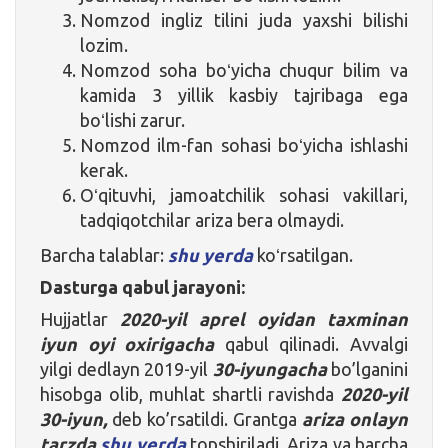
Nomzod ingliz tilini juda yaxshi bilishi
lozim.
Nomzod soha boʻyicha chuqur bilim va
kamida 3 yillik kasbiy tajribaga ega
boʻlishi zarur.
Nomzod ilm-fan sohasi boʻyicha ishlashi
kerak.
Oʻqituvhi, jamoatchilik sohasi vakillari,
tadqiqotchilar ariza bera olmaydi.
Barcha talablar:
shu yerda
koʻrsatilgan.
Dasturga qabul jarayoni:
Hujjatlar
2020-yil aprel oyidan taxminan
iyun oyi oxirigacha
qabul qilinadi. Avvalgi
yilgi dedlayn 2019-yil
30-iyungacha
bo’lganini
hisobga olib, muhlat shartli ravishda
2020-yil
30-iyun,
deb ko’rsatildi. Grantga
ariza onlayn
tarzda
shu yerda
topshiriladi. Ariza va barcha