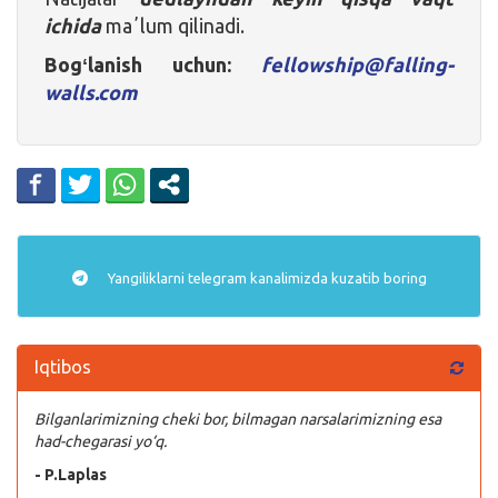
ichida
maʼlum qilinadi.
Bogʻlanish uchun:
fellowship@falling-
walls.com
Yangiliklarni
telegram
kanalimizda kuzatib boring
Iqtibos
Bilganlarimizning cheki bor, bilmagan narsalarimizning esa
had-chegarasi yo‘q.
- P.Laplas