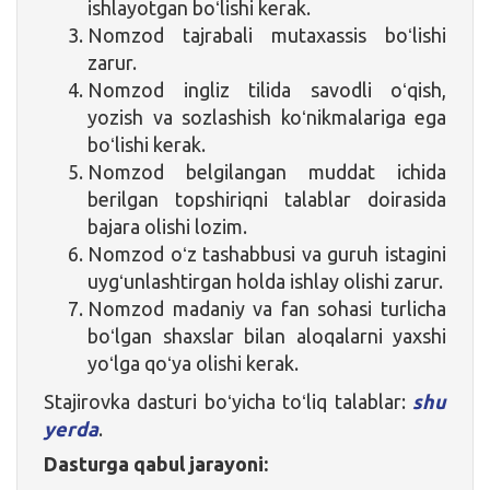
ishlayotgan boʻlishi kerak.
Nomzod tajrabali mutaxassis boʻlishi
zarur.
Nomzod ingliz tilida savodli oʻqish,
yozish va sozlashish koʻnikmalariga ega
boʻlishi kerak.
Nomzod belgilangan muddat ichida
berilgan topshiriqni talablar doirasida
bajara olishi lozim.
Nomzod oʻz tashabbusi va guruh istagini
uygʻunlashtirgan holda ishlay olishi zarur.
Nomzod madaniy va fan sohasi turlicha
boʻlgan shaxslar bilan aloqalarni yaxshi
yoʻlga qoʻya olishi kerak.
Stajirovka dasturi boʻyicha toʻliq talablar:
shu
yerda
.
Dasturga qabul jarayoni: