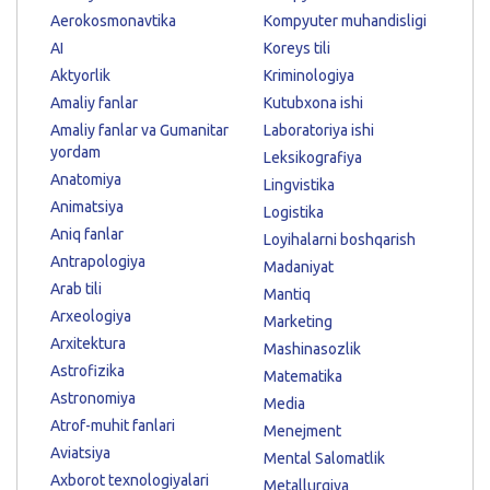
Aerokosmonavtika
Kompyuter muhandisligi
AI
Koreys tili
Aktyorlik
Kriminologiya
Amaliy fanlar
Kutubxona ishi
Amaliy fanlar va Gumanitar
Laboratoriya ishi
yordam
Leksikografiya
Anatomiya
Lingvistika
Animatsiya
Logistika
Aniq fanlar
Loyihalarni boshqarish
Antrapologiya
Madaniyat
Arab tili
Mantiq
Arxeologiya
Marketing
Arxitektura
Mashinasozlik
Astrofizika
Matematika
Astronomiya
Media
Atrof-muhit fanlari
Menejment
Aviatsiya
Mental Salomatlik
Axborot texnologiyalari
Metallurgiya