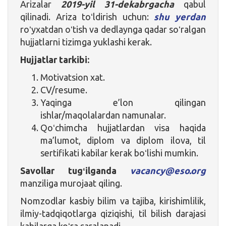
Arizalar
2019-yil 31-dekabrgacha
qabul
qilinadi. Ariza toʻldirish uchun:
shu yerdan
roʻyxatdan oʻtish va dedlaynga qadar soʻralgan
hujjatlarni tizimga yuklashi kerak.
Hujjatlar tarkibi:
Motivatsion xat.
CV/resume.
Yaqinga e’lon qilingan
ishlar/maqolalardan namunalar.
Qoʻchimcha hujjatlardan visa haqida
ma’lumot, diplom va diplom ilova, til
sertifikati kabilar kerak boʻlishi mumkin.
Savollar tugʻilganda
vacancy@eso.org
manziliga murojaat qiling.
Nomzodlar kasbiy bilim va tajiba, kirishimlilik,
ilmiy-tadqiqotlarga qiziqishi, til bilish darajasi
kabilarga koʻra saralanadi.