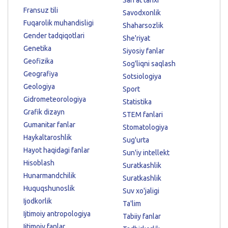
Fransuz tili
Savodxonlik
Fuqarolik muhandisligi
Shaharsozlik
Gender tadqiqotlari
She'riyat
Genetika
Siyosiy fanlar
Geofizika
Sog'liqni saqlash
Geografiya
Sotsiologiya
Geologiya
Sport
Gidrometeorologiya
Statistika
Grafik dizayn
STEM fanlari
Gumanitar fanlar
Stomatologiya
Haykaltaroshlik
Sug'urta
Hayot haqidagi fanlar
Sun'iy intellekt
Hisoblash
Suratkashlik
Hunarmandchilik
Suratkashlik
Huquqshunoslik
Suv xo'jaligi
Ijodkorlik
Ta'lim
Ijtimoiy antropologiya
Tabiiy fanlar
Ijtimoiy fanlar