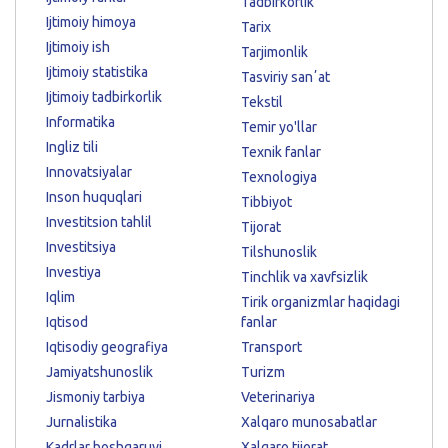
Tadbirkorlik
Ijtimoiy himoya
Tarix
Ijtimoiy ish
Tarjimonlik
Ijtimoiy statistika
Tasviriy sanʼat
Ijtimoiy tadbirkorlik
Tekstil
Informatika
Temir yo'llar
Ingliz tili
Texnik fanlar
Innovatsiyalar
Texnologiya
Inson huquqlari
Tibbiyot
Investitsion tahlil
Tijorat
Investitsiya
Tilshunoslik
Investiya
Tinchlik va xavfsizlik
Iqlim
Tirik organizmlar haqidagi
Iqtisod
fanlar
Iqtisodiy geografiya
Transport
Jamiyatshunoslik
Turizm
Jismoniy tarbiya
Veterinariya
Jurnalistika
Xalqaro munosabatlar
Kadrlar boshqaruvi
Xalqaro tijorat