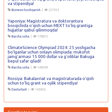
va stipendiya!
Biznesni boshqarish
|
227353
Yaponiya: Magistratura va doktorantura
bosqichida oʻqish uchun MEXT toʻliq grantiga
hujjatlar qabul qilinmoqda!
Barcha soha
|
178813
ClimateScience Olympiad 2024: 25 yoshgacha
boʻlganlar uchun onlayn olimpiada: mukofot
jamgʻarmasi 15 000 dollar va gʻoliblar Bakuga
bepul safar qiladi!
Barcha soha
|
149599
Rossiya: Bakalavriat va magistraturada o’qish
uchun to’liq grant va oylik stipendiya!
Dasturlash
|
143826