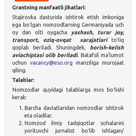
Grantning manfaatli jihatlari:
Stajirovka dasturida ishtirok etish imkoniga
ega boʻlgan nomzodlarning Germaniyada uch
oy dan olti oygacha
yashash, turar joy,
transport, oziq-ovqat
xarajatlari
toʻliq
qoplab beriladi. Shuningdek,
borish-kelish
aviachiptasi olib beriladi
. Batafsil ma’lumot
uchun
vacancy@eso.org
manziliga murojaat
qiling.
Talablar:
Nomzodlar quyidagi talablarga mos boʻlishi
kerak:
Barcha davlatlaridan nomzodlar ishtirok
eta oladilar.
Nomzod ilmiy tadqiqotlar sohalarini
yorituvchi jurnalist boʻlib ishlagan/