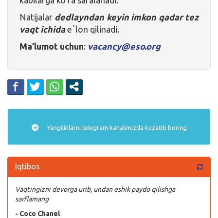
Natijalar
dedlayndan keyin imkon qadar tez
vaqt ichida
eʼlon qilinadi.
Ma’lumot uchun
:
vacancy@eso.org
Yangiliklarni
telegram
kanalimizda kuzatib boring
Iqtibos
Vaqtingizni devorga urib, undan eshik paydo qilishga
sarflamang
- Coco Chanel