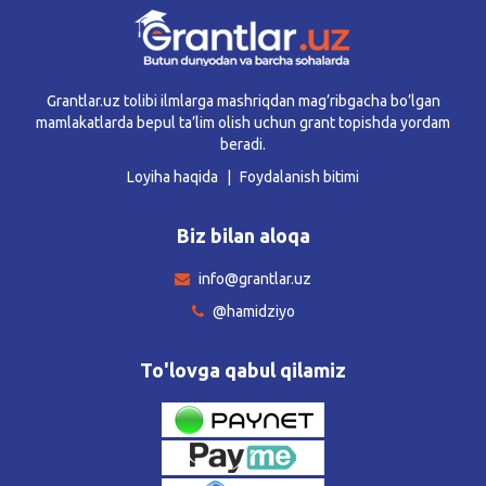
Grantlar.uz tolibi ilmlarga mashriqdan mag’ribgacha bo’lgan
mamlakatlarda bepul ta’lim olish uchun grant topishda yordam
beradi.
Loyiha haqida
Foydalanish bitimi
Biz bilan aloqa
info@grantlar.uz
@hamidziyo
To'lovga qabul qilamiz