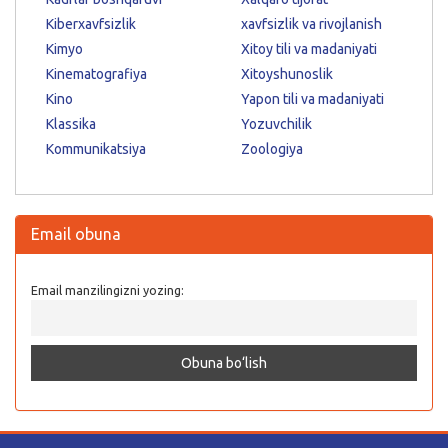
Kiberxavfsizlik
xavfsizlik va rivojlanish
Kimyo
Xitoy tili va madaniyati
Kinematografiya
Xitoyshunoslik
Kino
Yapon tili va madaniyati
Klassika
Yozuvchilik
Kommunikatsiya
Zoologiya
Email obuna
Email manzilingizni yozing: