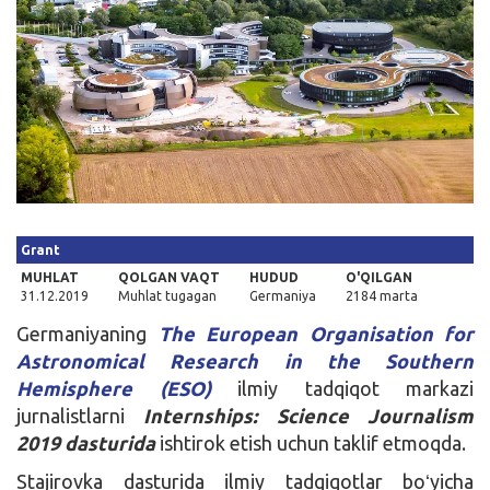
Kirish
Grant
MUHLAT
QOLGAN VAQT
HUDUD
O'QILGAN
31.12.2019
Muhlat tugagan
Germaniya
2184 marta
Germaniyaning
The European Organisation for
Astronomical Research in the Southern
Hemisphere (ESO)
ilmiy tadqiqot markazi
jurnalistlarni
Internships: Science Journalism
2019 dasturida
ishtirok etish uchun taklif etmoqda.
Stajirovka dasturida ilmiy tadqiqotlar boʻyicha