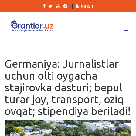
Kirish
|
Grantlar
Tanlovlar
Germaniya: Jurnalistlar
Ishlar
uchun olti oygacha
Kurslar
stajirovka dasturi; bepul
Blog
turar joy, transport, oziq-
Yana
ovqat; stipendiya beriladi!
Qidirish