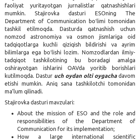
faoliyat yuritayotgan jurnalistlar qatnashishlari
mumkin. Stajirovka dasturi ESOning The
Department of Communication boʻlimi tomonidan
tashkil etilmoqda. Dasturda qatnashish uchun
nomzod astronomiya va osmon jismlariga oid
tadqiqotlarga kuchli qiziqish bildirishi va ayrim
bilimlarga ega boʻlishi lozim. Nomzodlardan ilmiy-
tadqiqot tashkilotining bu boradagi amalga
oshirayotgan ishlarini OAVda yoritib borishlari
kutilmoqda. Dastur
uch oydan olti oygacha
davom
etishi mumkin. Aniq sana tashkilotchi tomonidan
ma’lum qilinadi.
Stajirovka dasturi mavzulari:
About the mission of ESO and the role and
responsibilities of the Department of
Communication for its implementation;
How a large international scientific