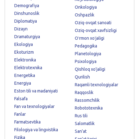
Demografiya
Onkologiya
Dinshunoslik
Oshpazlik
Diplomatiya
Oziq-ovqat sanoati
Dizayn
Oziq-ovqat xavfsizligi
Dramaturgiya
Oʻrmon xoʻjaligi
Ekologiya
Pedagogika
Ekoturizm
Planetologiya
Elektronika
Psixologiya
Elektrotexnika
Qishloq xo'jaligi
Energetika
Qurilish
Energiya
Raqamli texnologiyalar
Eston tili va madaniyati
Raqqoslik
Falsafa
Rassomchilik
Fan va texnologiyalar
Robototexnika
Fanlar
Rus tili
Farmatsevtika
Salomatlik
Filologiya va lingvistika
San'at
Fizika
San'at tarixi