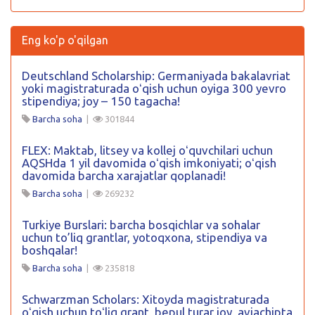
Eng ko'p o'qilgan
Deutschland Scholarship: Germaniyada bakalavriat
yoki magistraturada oʻqish uchun oyiga 300 yevro
stipendiya; joy – 150 tagacha!
Barcha soha
|
301844
FLEX: Maktab, litsey va kollej oʻquvchilari uchun
AQSHda 1 yil davomida oʻqish imkoniyati; oʻqish
davomida barcha xarajatlar qoplanadi!
Barcha soha
|
269232
Turkiye Burslari: barcha bosqichlar va sohalar
uchun to’liq grantlar, yotoqxona, stipendiya va
boshqalar!
Barcha soha
|
235818
Schwarzman Scholars: Xitoyda magistraturada
oʻqish uchun toʻliq grant, bepul turar joy, aviachipta