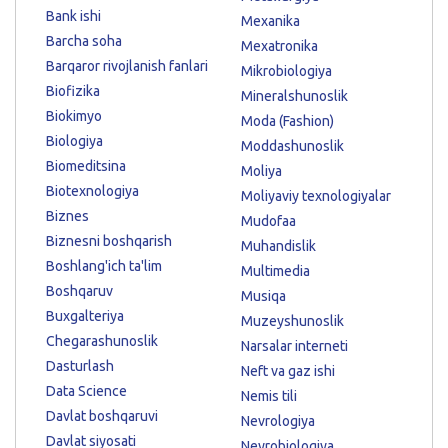
Bank ishi
Mexanika
Barcha soha
Mexatronika
Barqaror rivojlanish fanlari
Mikrobiologiya
Biofizika
Mineralshunoslik
Biokimyo
Moda (Fashion)
Biologiya
Moddashunoslik
Biomeditsina
Moliya
Biotexnologiya
Moliyaviy texnologiyalar
Biznes
Mudofaa
Biznesni boshqarish
Muhandislik
Boshlang'ich ta'lim
Multimedia
Boshqaruv
Musiqa
Buxgalteriya
Muzeyshunoslik
Chegarashunoslik
Narsalar interneti
Dasturlash
Neft va gaz ishi
Data Science
Nemis tili
Davlat boshqaruvi
Nevrologiya
Davlat siyosati
Neyrobiologiya