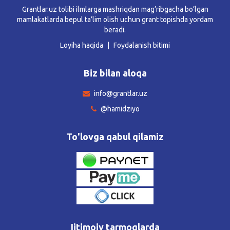
Grantlar.uz tolibi ilmlarga mashriqdan mag’ribgacha bo’lgan
mamlakatlarda bepul ta’lim olish uchun grant topishda yordam
beradi.
Loyiha haqida
Foydalanish bitimi
Biz bilan aloqa
info@grantlar.uz
@hamidziyo
To'lovga qabul qilamiz
Ijtimoiy tarmoqlarda