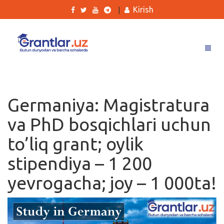
Kirish
|
Grantlar
Tanlovlar
Germaniya: Magistratura
Ishlar
va PhD bosqichlari uchun
Kurslar
to’liq grant; oylik
Blog
stipendiya – 1 200
Yana
yevrogacha; joy – 1 000ta!
Qidirish