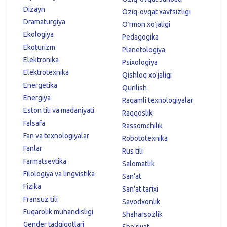
Dizayn
Oziq-ovqat xavfsizligi
Dramaturgiya
Oʻrmon xoʻjaligi
Ekologiya
Pedagogika
Ekoturizm
Planetologiya
Elektronika
Psixologiya
Elektrotexnika
Qishloq xo'jaligi
Energetika
Qurilish
Energiya
Raqamli texnologiyalar
Eston tili va madaniyati
Raqqoslik
Falsafa
Rassomchilik
Fan va texnologiyalar
Robototexnika
Fanlar
Rus tili
Farmatsevtika
Salomatlik
Filologiya va lingvistika
San'at
Fizika
San'at tarixi
Fransuz tili
Savodxonlik
Fuqarolik muhandisligi
Shaharsozlik
Gender tadqiqotlari
She'riyat