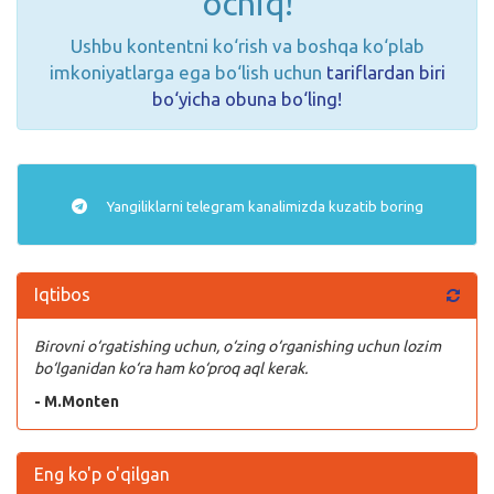
ochiq!
Ushbu kontentni ko‘rish va boshqa ko‘plab
imkoniyatlarga ega bo‘lish uchun
tariflardan biri
bo‘yicha obuna bo‘ling!
Yangiliklarni
telegram
kanalimizda kuzatib boring
Iqtibos
Birovni o‘rgatishing uchun, o‘zing o‘rganishing uchun lozim
bo‘lganidan ko‘ra ham ko‘proq aql kerak.
- M.Monten
Eng ko'p o'qilgan