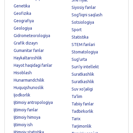
Genetika
Siyosiy fanlar
Geofizika
Sog'liqni saqlash
Geografiya
Sotsiologiya
Geologiya
Sport
Gidrometeorologiya
Statistika
Grafik dizayn
STEM fanlari
Gumanitar fanlar
Stomatologiya
Haykaltaroshlik
Sug'urta
Hayot haqidagi fanlar
Sun'iy intellekt
Hisoblash
Suratkashlik
Hunarmandchilik
Suratkashlik
Huquqshunoslik
Suv xo'jaligi
Ijodkorlik
Ta'lim
Ijtimoiy antropologiya
Tabiiy fanlar
Ijtimoiy fanlar
Tadbirkorlik
Ijtimoiy himoya
Tarix
Ijtimoiy ish
Tarjimonlik
Ijtimoiy statistika