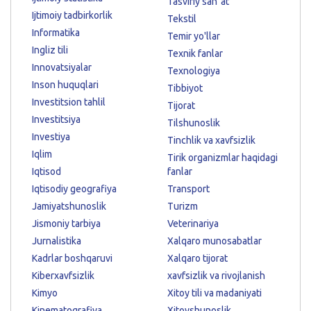
Tasviriy sanʼat
Ijtimoiy tadbirkorlik
Tekstil
Informatika
Temir yo'llar
Ingliz tili
Texnik fanlar
Innovatsiyalar
Texnologiya
Inson huquqlari
Tibbiyot
Investitsion tahlil
Tijorat
Investitsiya
Tilshunoslik
Investiya
Tinchlik va xavfsizlik
Iqlim
Tirik organizmlar haqidagi
Iqtisod
fanlar
Iqtisodiy geografiya
Transport
Jamiyatshunoslik
Turizm
Jismoniy tarbiya
Veterinariya
Jurnalistika
Xalqaro munosabatlar
Kadrlar boshqaruvi
Xalqaro tijorat
Kiberxavfsizlik
xavfsizlik va rivojlanish
Kimyo
Xitoy tili va madaniyati
Kinematografiya
Xitoyshunoslik