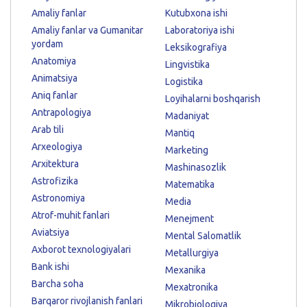
Amaliy fanlar
Kutubxona ishi
Amaliy fanlar va Gumanitar
Laboratoriya ishi
yordam
Leksikografiya
Anatomiya
Lingvistika
Animatsiya
Logistika
Aniq fanlar
Loyihalarni boshqarish
Antrapologiya
Madaniyat
Arab tili
Mantiq
Arxeologiya
Marketing
Arxitektura
Mashinasozlik
Astrofizika
Matematika
Astronomiya
Media
Atrof-muhit fanlari
Menejment
Aviatsiya
Mental Salomatlik
Axborot texnologiyalari
Metallurgiya
Bank ishi
Mexanika
Barcha soha
Mexatronika
Barqaror rivojlanish fanlari
Mikrobiologiya