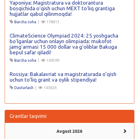
Yaponiya: Magistratura va doktorantura
bosqichida oʻqish uchun MEXT toʻliq grantiga
hujjatlar qabul qilinmoqda!
Barcha soha
|
178813
ClimateScience Olympiad 2024: 25 yoshgacha
boʻlganlar uchun onlayn olimpiada: mukofot
jamgʻarmasi 15 000 dollar va gʻoliblar Bakuga
bepul safar qiladi!
Barcha soha
|
149599
Rossiya: Bakalavriat va magistraturada o’qish
uchun to’liq grant va oylik stipendiya!
Dasturlash
|
143826
Grantlar taqvimi
Avgust 2026