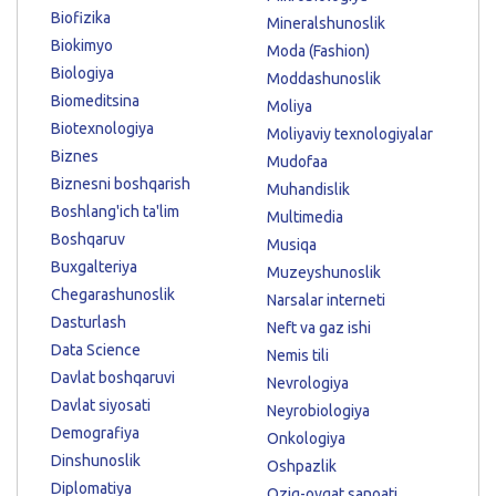
Biofizika
Mineralshunoslik
Biokimyo
Moda (Fashion)
Biologiya
Moddashunoslik
Biomeditsina
Moliya
Biotexnologiya
Moliyaviy texnologiyalar
Biznes
Mudofaa
Biznesni boshqarish
Muhandislik
Boshlang'ich ta'lim
Multimedia
Boshqaruv
Musiqa
Buxgalteriya
Muzeyshunoslik
Chegarashunoslik
Narsalar interneti
Dasturlash
Neft va gaz ishi
Data Science
Nemis tili
Davlat boshqaruvi
Nevrologiya
Davlat siyosati
Neyrobiologiya
Demografiya
Onkologiya
Dinshunoslik
Oshpazlik
Diplomatiya
Oziq-ovqat sanoati