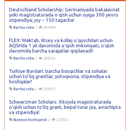
Deutschland Scholarship: Germaniyada bakalavriat
yoki magistraturada oʻqish uchun oyiga 300 yevro
stipendiya; joy – 150 tagacha!
Barcha soha
|
301844
FLEX: Maktab, litsey va kollej oʻquvchilari uchun
AQSHda 1 yil davomida oʻqish imkoniyati; oʻqish
davomida barcha xarajatlar qoplanadi!
Barcha soha
|
269232
Turkiye Burslari: barcha bosqichlar va sohalar
uchun to’liq grantlar, yotoqxona, stipendiya va
boshqalar!
Barcha soha
|
235817
Schwarzman Scholars: Xitoyda magistraturada
oʻqish uchun toʻliq grant, bepul turar joy, aviachipta
va stipendiya!
Biznesni boshqarish
|
227353