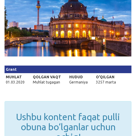
Kirish
Grant
MUHLAT
QOLGAN VAQT
HUDUD
O'QILGAN
01.03.2020
Muhlat tugagan
Germaniya
3257 marta
Ushbu kontent faqat pulli
obuna bo‘lganlar uchun