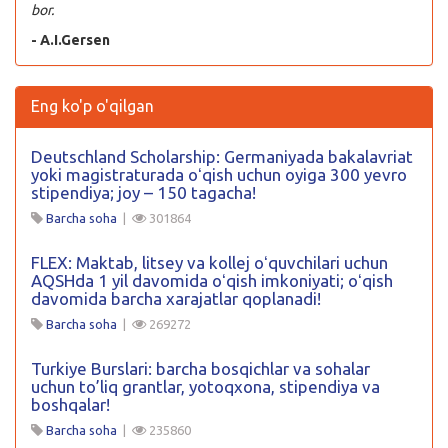
bor.
- A.I.Gersen
Eng ko'p o'qilgan
Deutschland Scholarship: Germaniyada bakalavriat
yoki magistraturada oʻqish uchun oyiga 300 yevro
stipendiya; joy – 150 tagacha!
Barcha soha
|
301864
FLEX: Maktab, litsey va kollej oʻquvchilari uchun
AQSHda 1 yil davomida oʻqish imkoniyati; oʻqish
davomida barcha xarajatlar qoplanadi!
Barcha soha
|
269272
Turkiye Burslari: barcha bosqichlar va sohalar
uchun to’liq grantlar, yotoqxona, stipendiya va
boshqalar!
Barcha soha
|
235860