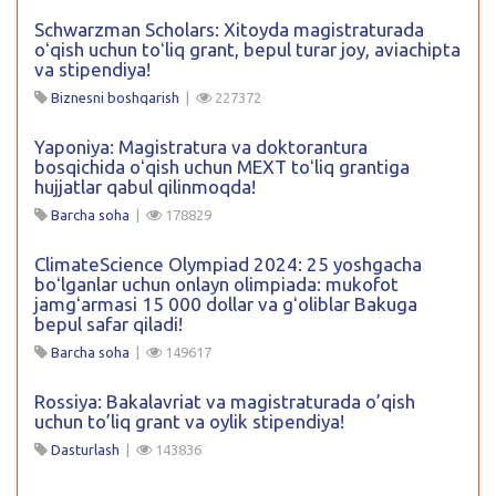
Schwarzman Scholars: Xitoyda magistraturada
oʻqish uchun toʻliq grant, bepul turar joy, aviachipta
va stipendiya!
Biznesni boshqarish
|
227372
Yaponiya: Magistratura va doktorantura
bosqichida oʻqish uchun MEXT toʻliq grantiga
hujjatlar qabul qilinmoqda!
Barcha soha
|
178829
ClimateScience Olympiad 2024: 25 yoshgacha
boʻlganlar uchun onlayn olimpiada: mukofot
jamgʻarmasi 15 000 dollar va gʻoliblar Bakuga
bepul safar qiladi!
Barcha soha
|
149617
Rossiya: Bakalavriat va magistraturada o’qish
uchun to’liq grant va oylik stipendiya!
Dasturlash
|
143836