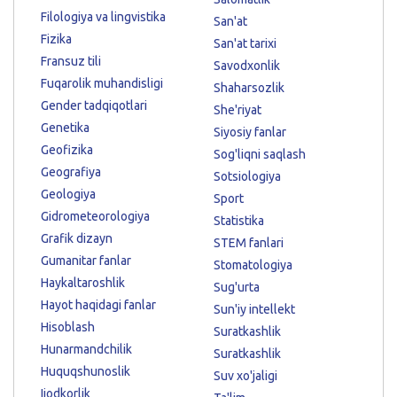
Filologiya va lingvistika
San'at
Fizika
San'at tarixi
Fransuz tili
Savodxonlik
Fuqarolik muhandisligi
Shaharsozlik
Gender tadqiqotlari
She'riyat
Genetika
Siyosiy fanlar
Geofizika
Sog'liqni saqlash
Geografiya
Sotsiologiya
Geologiya
Sport
Gidrometeorologiya
Statistika
Grafik dizayn
STEM fanlari
Gumanitar fanlar
Stomatologiya
Haykaltaroshlik
Sug'urta
Hayot haqidagi fanlar
Sun'iy intellekt
Hisoblash
Suratkashlik
Hunarmandchilik
Suratkashlik
Huquqshunoslik
Suv xo'jaligi
Ijodkorlik