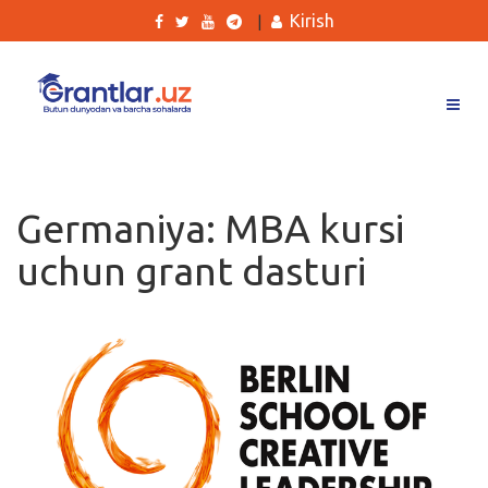
Kirish
|
Grantlar
Tanlovlar
Germaniya: MBA kursi
Ishlar
uchun grant dasturi
Kurslar
Blog
Yana
Qidirish