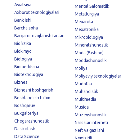
Aviatsiya
Mental Salomatlik
Axborot texnologiyalari
Metallurgiya
Bank ishi
Mexanika
Barcha soha
Mexatronika
Barqaror rivojlanish fanlari
Mikrobiologiya
Biofizika
Mineralshunoslik
Biokimyo
Moda (Fashion)
Biologiya
Moddashunoslik
Biomeditsina
Moliya
Biotexnologiya
Moliyaviy texnologiyalar
Biznes
Mudofaa
Biznesni boshqarish
Muhandislik
Boshlang'ich ta'lim
Multimedia
Boshqaruv
Musiqa
Buxgalteriya
Muzeyshunoslik
Chegarashunoslik
Narsalar interneti
Dasturlash
Neft va gaz ishi
Data Science
Nemis tili