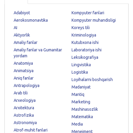
Adabiyot
Kompyuter fanlari
Aerokosmonavtika
Kompyuter muhandisligi
AI
Koreys tili
Aktyorlik
Kriminologiya
Amaliy fanlar
Kutubxona ishi
Amaliy fanlar va Gumanitar
Laboratoriya ishi
yordam
Leksikografiya
Anatomiya
Lingvistika
Animatsiya
Logistika
Aniq fanlar
Loyihalarni boshqarish
Antrapologiya
Madaniyat
Arab tili
Mantiq
Arxeologiya
Marketing
Arxitektura
Mashinasozlik
Astrofizika
Matematika
Astronomiya
Media
Atrof-muhit fanlari
Menejment