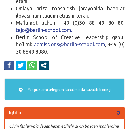
etadi.
Onlayn ariza topshirish jarayonida baholar
ilovasi ham taqdim etilishi kerak.
Ma’lumot uchun: +49 (0)30 88 49 80 80,
tejo@berlin-school.com.
Berlin School of Creative Leadership qabul
bo’limi:
admissions@berlin-school.com
, +49 (0)
30 8849 8080.
Yangiliklarni
telegram
kanalimizda kuzatib boring
Iqtibos
Qiyin fanlar yo’q, faqat hazm etilishi qiyin bo’lgan izohlargina