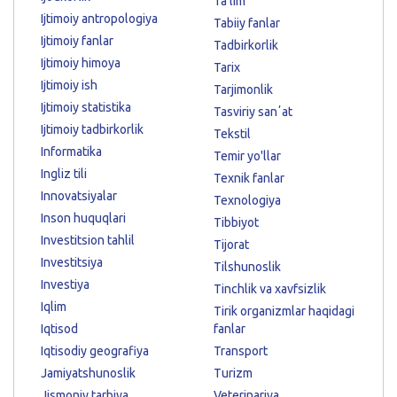
Ta'lim
Ijtimoiy antropologiya
Tabiiy fanlar
Ijtimoiy fanlar
Tadbirkorlik
Ijtimoiy himoya
Tarix
Ijtimoiy ish
Tarjimonlik
Ijtimoiy statistika
Tasviriy sanʼat
Ijtimoiy tadbirkorlik
Tekstil
Informatika
Temir yo'llar
Ingliz tili
Texnik fanlar
Innovatsiyalar
Texnologiya
Inson huquqlari
Tibbiyot
Investitsion tahlil
Tijorat
Investitsiya
Tilshunoslik
Investiya
Tinchlik va xavfsizlik
Iqlim
Tirik organizmlar haqidagi
Iqtisod
fanlar
Iqtisodiy geografiya
Transport
Jamiyatshunoslik
Turizm
Jismoniy tarbiya
Veterinariya