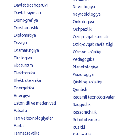
Davlat boshqaruvi
Nevrologiya
Davlat siyosati
Neyrobiologiya
Demografiya
Onkologiya
Dinshunoslik
Oshpazlik
Diplomatiya
Oziq-ovqat sanoati
Dizayn
Oziq-ovqat xavfsizligi
Dramaturgiya
Oʻrmon xoʻjaligi
Ekologiya
Pedagogika
Ekoturizm
Planetologiya
Elektronika
Psixologiya
Elektrotexnika
Qishloq xo'jaligi
Energetika
Qurilish
Energiya
Raqamli texnologiyalar
Eston tili va madaniyati
Raqqoslik
Falsafa
Rassomchilik
Fan va texnologiyalar
Robototexnika
Fanlar
Rus tili
Farmatsevtika
Salomatlik