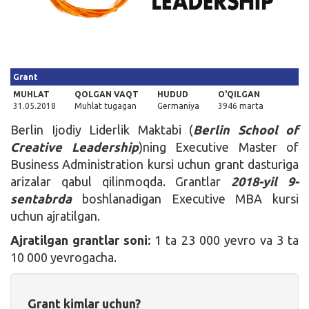
Kirish
Grant
MUHLAT
QOLGAN VAQT
HUDUD
O'QILGAN
31.05.2018
Muhlat tugagan
Germaniya
3946 marta
Berlin Ijodiy Liderlik Maktabi (
Berlin School of
Creative Leadership
)ning Executive Master of
Business Administration kursi uchun grant dasturiga
arizalar qabul qilinmoqda. Grantlar
2018-yil 9-
sentabrda
boshlanadigan Executive MBA kursi
uchun ajratilgan.
Ajratilgan grantlar soni:
1 ta 23 000 yevro va 3 ta
10 000 yevrogacha.
Grant kimlar uchun?