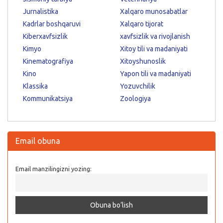
Jurnalistika
Xalqaro munosabatlar
Kadrlar boshqaruvi
Xalqaro tijorat
Kiberxavfsizlik
xavfsizlik va rivojlanish
Kimyo
Xitoy tili va madaniyati
Kinematografiya
Xitoyshunoslik
Kino
Yapon tili va madaniyati
Klassika
Yozuvchilik
Kommunikatsiya
Zoologiya
Email obuna
Email manzilingizni yozing: