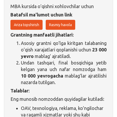
MBA kursida o’qishni xohlovchilar uchun
Batafsil ma'lumot uchun link
Ariza topshirish
Rasmiy havola
Grantning manfaatli jihatlari:
Asosiy grantni qo’lga kiritgan talabaning
o’qish xarajatlari qoplanishi uchun
23 000
yevro
mablag’ ajratiladi.
Undan tashqari, final bosqichiga yetib
kelgan yana uch nafar nomzodga ham
10 000 yevrogacha
mablag’lar ajratilishi
nazarda tutilgan.
Talablar:
Eng munosib nomzoddan quyidagilar kutiladi:
OAV, texnologiya, reklama, ko’ngilochar
va raqamli xizmatlar yoki shu kabi