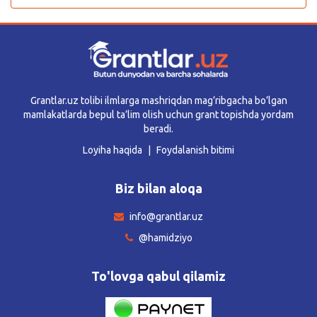
Grantlar.uz tolibi ilmlarga mashriqdan mag’ribgacha bo’lgan
mamlakatlarda bepul ta’lim olish uchun grant topishda yordam
beradi.
Loyiha haqida
Foydalanish bitimi
Biz bilan aloqa
info@grantlar.uz
@hamidziyo
To'lovga qabul qilamiz