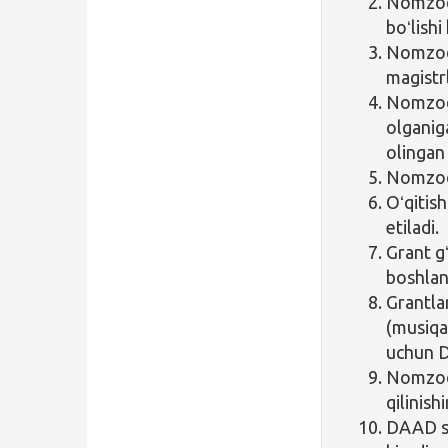
Nomzod 
boʻlishi
Nomzod 
magistrl
Nomzod 
olganig
olingan 
Nomzod n
Oʻqitish
etiladi.
Grant g
boshlana
Grantlar
(musiqa
uchun D
Nomzodn
qilinish
DAAD st