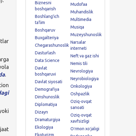
Biznesni
Mudofaa
boshqarish
Muhandislik
Boshlang'ich
Multimedia
ta'lim
Musiqa
Boshqaruv
Muzeyshunoslik
Buxgalteriya
tlar
Narsalar
Chegarashunoslik
interneti
Dasturlash
Neft va gaz ishi
arga
Data Science
Nemis tili
vola
Davlat
Nevrologiya
da
.
boshqaruvi
Neyrobiologiya
Davlat siyosati
tion
Onkologiya
Demografiya
agi
Oshpazlik
Dinshunoslik
Oziq-ovqat
Diplomatiya
sanoati
yoki
Dizayn
Oziq-ovqat
Dramaturgiya
xavfsizligi
Ekologiya
jaat
Oʻrmon xoʻjaligi
Ekoturizm