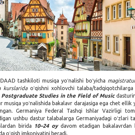
DAAD tashkiloti musiqa yoʻnalishi boʻyicha
magistratu
h kurslarida
oʻqishni xohlovchi talaba/tadqiqotchilarg
 Postgraduate Studies in the Field of Music
dasturin
 musiqa yoʻnalishida bakalavr darajasiga ega chet ellik 
angan. Germaniya Federal Tashqi Ishlar Vazirligi to
adigan ushbu dastur talabalarga Germaniyadagi oʻzlari t
hlardan birida
10–24 oy
davom etadigan bakalavrdan 
da oʻqish imkoniyatini beradi.