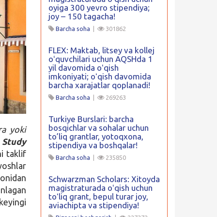
oyiga 300 yevro stipendiya;
joy – 150 tagacha!
Barcha soha
|
301862
FLEX: Maktab, litsey va kollej
oʻquvchilari uchun AQSHda 1
yil davomida oʻqish
imkoniyati; oʻqish davomida
barcha xarajatlar qoplanadi!
Barcha soha
|
269263
Turkiye Burslari: barcha
bosqichlar va sohalar uchun
ra yoki
to’liq grantlar, yotoqxona,
a
Study
stipendiya va boshqalar!
i taklif
Barcha soha
|
235850
yoshlar
monidan
Schwarzman Scholars: Xitoyda
magistraturada oʻqish uchun
anlagan
toʻliq grant, bepul turar joy,
keyingi
aviachipta va stipendiya!