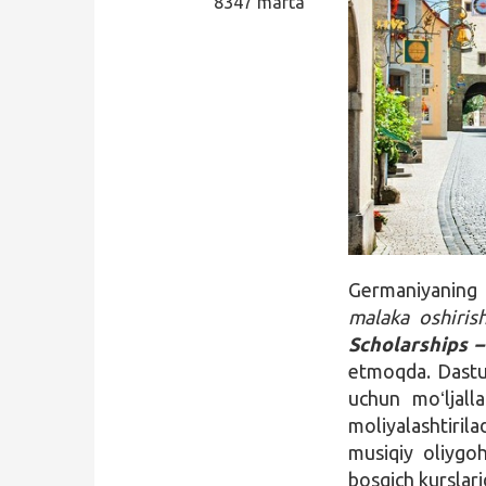
8347 marta
Qidirish
Kirish
Germaniyaning 
malaka oshiris
Scholarships –
etmoqda. Dastur
uchun moʻljall
moliyalashtiril
musiqiy oliygo
bosqich kurslari