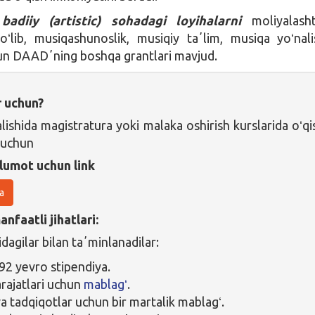
badiiy (artistic) sohadagi loyihalarni
moliyalasht
oʻlib, musiqashunoslik, musiqiy taʼlim, musiqa yoʻnali
un DAADʼning boshqa grantlari mavjud.
r uchun?
lishida magistratura yoki malaka oshirish kurslarida oʻqi
 uchun
lumot uchun link
a
nfaatli jihatlari:
idagilar bilan taʼminlanadilar:
92 yevro stipendiya.
arajatlari uchun
mablagʻ
.
va tadqiqotlar uchun bir martalik mablagʻ.