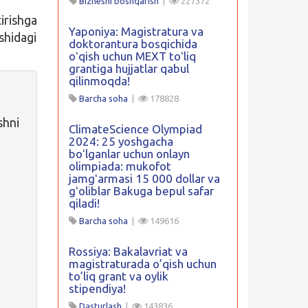
Biznesni boshqarish
|
227372
irishga
Yaponiya: Magistratura va
shidagi
doktorantura bosqichida
oʻqish uchun MEXT toʻliq
grantiga hujjatlar qabul
qilinmoqda!
Barcha soha
|
178828
shni
ClimateScience Olympiad
2024: 25 yoshgacha
boʻlganlar uchun onlayn
olimpiada: mukofot
jamgʻarmasi 15 000 dollar va
gʻoliblar Bakuga bepul safar
qiladi!
Barcha soha
|
149616
Rossiya: Bakalavriat va
magistraturada o’qish uchun
to’liq grant va oylik
stipendiya!
Dasturlash
|
143836