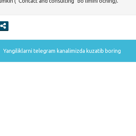
umkin (“Contact and consulting” boʻlimini oching).
Yangiliklarni
telegram
kanalimizda kuzatib boring