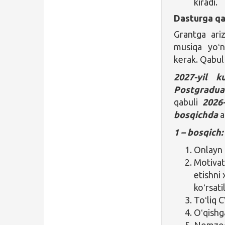
kiradi.
Dasturga qa
Grantga ari
musiqa yoʻna
kerak. Qabul 
2027-yil k
Postgradua
qabuli
2026
bosqichda
a
1 – bosqich
Onlayn 
Motivat
etishni
koʻrsati
Toʻliq C
Oʻqishga
Nomzod 