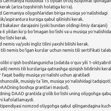
Germaniya hududida 15 oydan ortiq istiqomat qilmaga
 kerak (ariza topshirish holatiga koʻra).
Germaniya oliygohlaridan biriga musiqa yoʻnalishidagi
ik/aspirantura kursiga qabul qilinishi kerak.
bakalavr darajasini (yoki bundan oldingi ilmiy darajani)
a 6 yildan koʻp boʻlmagan boʻlishi va u musiqa yoʻnalishid
boʻlishi kerak.
emis va/yoki ingliz tilini yaxshi bilishi kerak.
 tili nemis boʻlgan kurslar uchun nemis tili sertifikati tala
ʻolibi oʻqish boshlangunicha (odatda oʻquv yili 1-oktyabr
di) nemis tili kurslariga qatnashga qiziqish bildirishi kera
 faqat badiiy musiqa yoʻnalishi uchun ajratiladi
shunoslik, musiqiy taʼlim, musiqa yoʻnalishidagi tadqiqotl
AADning boshqa grantlari mavjud).
ing DAAD grantida gʻolib boʻlishi uning oliygohga qabu
ini kafolatlamaydi.
ipendiyasi nomzod oliygohga qabul qilingandagina kuc