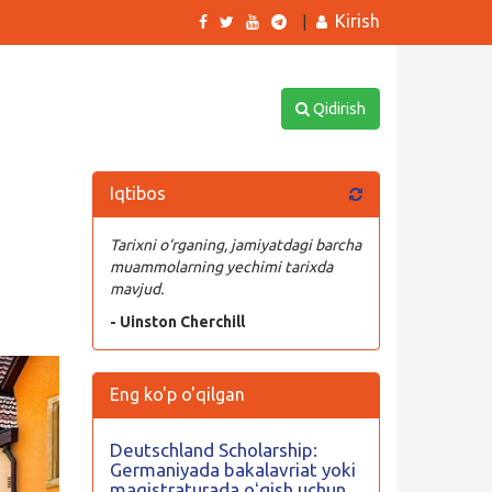
Kirish
|
Qidirish
Iqtibos
Tarixni o‘rganing, jamiyatdagi barcha
muammolarning yechimi tarixda
mavjud.
- Uinston Cherchill
Eng ko'p o'qilgan
Deutschland Scholarship:
Germaniyada bakalavriat yoki
magistraturada oʻqish uchun