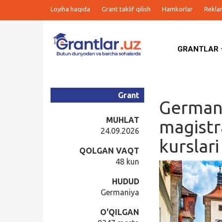
Loyiha haqida
Grant taklif qilish
Hamkorlar
Rekla
GRANTLAR
Grantlar
Tanlovlar
Grant
Germani
Ishlar
MUHLAT
magistr
24.09.2026
kurslar
Kurslar
QOLGAN VAQT
48 kun
Blog
HUDUD
Germaniya
Yana
O'QILGAN