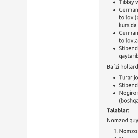
Tibbiy v
Germaniy
toʻlov (
kursida 
Germani
toʻlovla
Stipend
qaytarib
Baʼzi hollard
Turar jo
Stipend
Nogiron
(boshqa
Talablar:
Nomzod quyid
Nomzod 