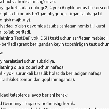
a baxtsiz hodisalar sug’urtasi.
aga ketishdan oldingi 2, 4 yoki 6 oylik nemis tili kursi u
oʻqitish tili nemis boʻlgan oliygohga kirgan talabaga til
oʻqish majburiy).
yadagi oʻqish davomida talaba tanlagan nemis tili kursi
ri toʻlab beriladi.
iatning TestDaF yoki DSH testi uchun sarflagan mablagʻi
 beriladi (grant berilgandan keyin topshirilgan test uchun
a:
y harajatlari uchun subsidiya.
iatning oila aʼzolari uchun nafaqa.
lik yoki surunkali kasallik holatida beriladigan nafaqa
 tashkilot tomonidan qoplanmaganda).
agi talablarga javob berishi kerak:
Germaniya fuqarosi boʻlmasligi kerak.