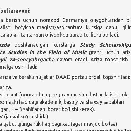
bul jarayoni:
za berish uchun nomzod Germaniya oliygohlaridan bi
lishi boʻyicha magistr/aspirantura kursiga qabul qilin
talablari tanlangan oliygohga qarab turlicha boʻladi.
uzda
boshlanadigan kurslarga
Study Scholarship
te Studies in the Field of Music
granti uchun ariz
-yil 24-sentyabrgacha
davom etadi. Ariza topshirish
malga oshiriladi:
:
ariza va kerakli hujjatlar DAAD portali orqali topshiriladi:
ariza.
sion xat (nomzodning nega aynan shu dasturda ishtirok
 xohlashi haqidagi akademik, kasbiy va shaxsiy sabablari
lgan, 1 – 3 sahifadan iborat boʻlishi kerak).
V (jadval koʻrinishida).
 qabul qilinganlik haqidagi xat (agar mavjud boʻlsa).
tanlagan ilmiy rahbardan rozilik xati (agar mavjud boʻlsa