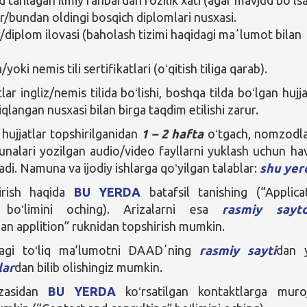
r/bundan oldingi bosqich diplomlari nusxasi.
/diplom ilovasi (baholash tizimi haqidagi maʼlumot bilan
a/yoki nemis tili sertifikatlari (oʻqitish tiliga qarab).
lar ingliz/nemis tilida boʻlishi, boshqa tilda boʻlgan hujja
iqlangan nusxasi bilan birga taqdim etilishi zarur.
:
hujjatlar topshirilganidan
1 – 2 hafta
oʻtgach, nomzodl
nalari yozilgan audio/video fayllarni yuklash uchun ha
ladi. Namuna va ijodiy ishlarga qoʻyilgan talablar:
shu yer
irish haqida
BU YERDA
batafsil tanishing (“Applica
 boʻlimini oching). Arizalarni esa
rasmiy saytd
an applition” ruknidan topshirish mumkin.
dagi toʻliq ma’lumotni DAADʼning
rasmiy sayti
dan 
lar
dan bilib­­­­­­­­­­ olishingiz mumkin.
uzasidan
BU YERDA
koʻrsatilgan kontaktlarga muro