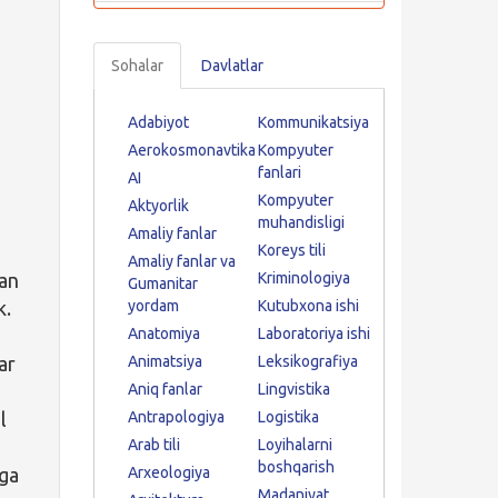
n
Sohalar
Davlatlar
Adabiyot
Kommunikatsiya
a
Aerokosmonavtika
Kompyuter
fanlari
AI
Kompyuter
Aktyorlik
b
muhandisligi
Amaliy fanlar
Koreys tili
Amaliy fanlar va
dan
Kriminologiya
Gumanitar
k.
yordam
Kutubxona ishi
Anatomiya
Laboratoriya ishi
ar
Animatsiya
Leksikografiya
Aniq fanlar
Lingvistika
l
Antrapologiya
Logistika
Arab tili
Loyihalarni
boshqarish
hga
Arxeologiya
Madaniyat