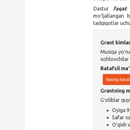
Dastur
faqat 
moʻljallangan b
tadqiqotlar uch
Grant kimla
Musiqa yoʻna
xohlovchilar
Batafsil ma'
Rasmiy havol
Grantning ma
Gʻoliblar quy
Oyiga 9
Safar x
Oʻqish 