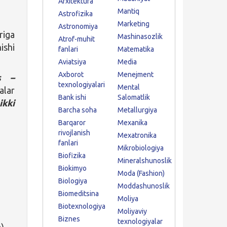
Arxitektura
Mantiq
Astrofizika
Marketing
Astronomiya
riga
Mashinasozlik
Atrof-muhit
ishi
fanlari
Matematika
Aviatsiya
Media
Axborot
Menejment
s –
texnologiyalari
Mental
alar
Bank ishi
Salomatlik
ikki
Barcha soha
Metallurgiya
Barqaror
Mexanika
rivojlanish
Mexatronika
fanlari
Mikrobiologiya
Biofizika
Mineralshunoslik
Biokimyo
Moda (Fashion)
Biologiya
Moddashunoslik
Biomeditsina
Moliya
Biotexnologiya
Moliyaviy
Biznes
texnologiyalar
).