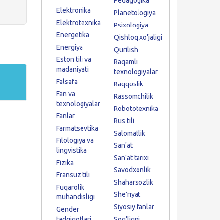
Pedagogika
Elektronika
Planetologiya
Elektrotexnika
Psixologiya
Energetika
Qishloq xo'jaligi
Energiya
Qurilish
Eston tili va
Raqamli
madaniyati
texnologiyalar
Falsafa
Raqqoslik
Fan va
Rassomchilik
texnologiyalar
Robototexnika
Fanlar
Rus tili
Farmatsevtika
Salomatlik
Filologiya va
San'at
lingvistika
San'at tarixi
Fizika
Savodxonlik
Fransuz tili
Shaharsozlik
Fuqarolik
She'riyat
muhandisligi
Siyosiy fanlar
Gender
tadqiqotlari
Sog'liqni