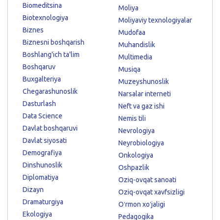
Biomeditsina
Moliya
Biotexnologiya
Moliyaviy texnologiyalar
Biznes
Mudofaa
Biznesni boshqarish
Muhandislik
Boshlang'ich ta'lim
Multimedia
Boshqaruv
Musiqa
Buxgalteriya
Muzeyshunoslik
Chegarashunoslik
Narsalar interneti
Dasturlash
Neft va gaz ishi
Data Science
Nemis tili
Davlat boshqaruvi
Nevrologiya
Davlat siyosati
Neyrobiologiya
Demografiya
Onkologiya
Dinshunoslik
Oshpazlik
Diplomatiya
Oziq-ovqat sanoati
Dizayn
Oziq-ovqat xavfsizligi
Dramaturgiya
Oʻrmon xoʻjaligi
Ekologiya
Pedagogika