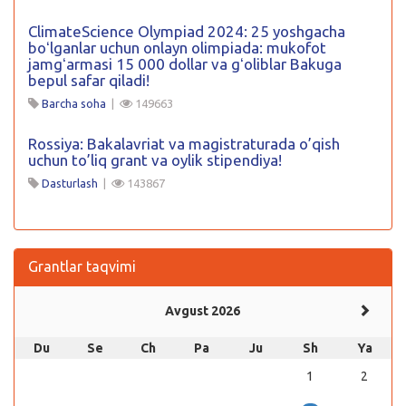
ClimateScience Olympiad 2024: 25 yoshgacha
boʻlganlar uchun onlayn olimpiada: mukofot
jamgʻarmasi 15 000 dollar va gʻoliblar Bakuga
bepul safar qiladi!
Barcha soha
|
149663
Rossiya: Bakalavriat va magistraturada o’qish
uchun to’liq grant va oylik stipendiya!
Dasturlash
|
143867
Grantlar taqvimi
Avgust 2026
Du
Se
Ch
Pa
Ju
Sh
Ya
1
2