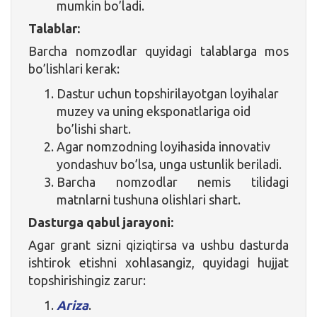
mumkin bo’ladi.
Talablar:
Barcha nomzodlar quyidagi talablarga mos
bo’lishlari kerak:
Dastur uchun topshirilayotgan loyihalar
muzey va uning eksponatlariga oid
bo’lishi shart.
Agar nomzodning loyihasida innovativ
yondashuv bo’lsa, unga ustunlik beriladi.
Barcha nomzodlar nemis tilidagi
matnlarni tushuna olishlari shart.
Dasturga qabul jarayoni:
Agar grant sizni qiziqtirsa va ushbu dasturda
ishtirok etishni xohlasangiz, quyidagi hujjat
topshirishingiz zarur:
Ariza
.