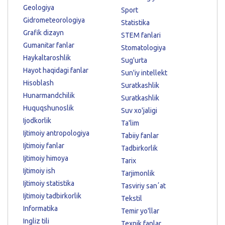
Geologiya
Sport
Gidrometeorologiya
Statistika
Grafik dizayn
STEM fanlari
Gumanitar fanlar
Stomatologiya
Haykaltaroshlik
Sug'urta
Hayot haqidagi fanlar
Sun'iy intellekt
Hisoblash
Suratkashlik
Hunarmandchilik
Suratkashlik
Huquqshunoslik
Suv xo'jaligi
Ijodkorlik
Ta'lim
Ijtimoiy antropologiya
Tabiiy fanlar
Ijtimoiy fanlar
Tadbirkorlik
Ijtimoiy himoya
Tarix
Ijtimoiy ish
Tarjimonlik
Ijtimoiy statistika
Tasviriy sanʼat
Ijtimoiy tadbirkorlik
Tekstil
Informatika
Temir yo'llar
Ingliz tili
Texnik fanlar