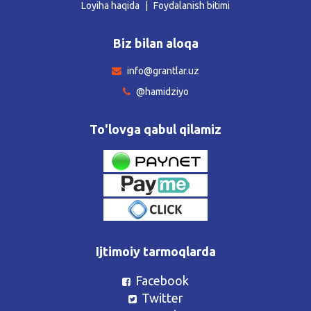
Loyiha haqida
Foydalanish bitimi
Biz bilan aloqa
info@grantlar.uz
@hamidziyo
To'lovga qabul qilamiz
Ijtimoiy tarmoqlarda
Facebook
Twitter