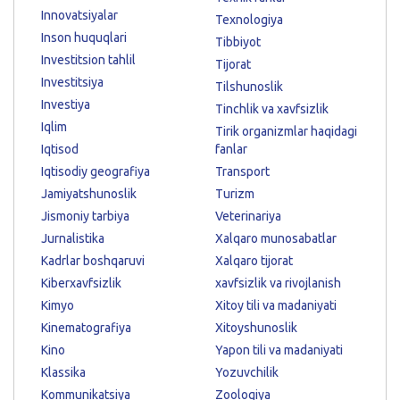
Innovatsiyalar
Texnologiya
Inson huquqlari
Tibbiyot
Investitsion tahlil
Tijorat
Investitsiya
Tilshunoslik
Investiya
Tinchlik va xavfsizlik
Iqlim
Tirik organizmlar haqidagi
Iqtisod
fanlar
Iqtisodiy geografiya
Transport
Jamiyatshunoslik
Turizm
Jismoniy tarbiya
Veterinariya
Jurnalistika
Xalqaro munosabatlar
Kadrlar boshqaruvi
Xalqaro tijorat
Kiberxavfsizlik
xavfsizlik va rivojlanish
Kimyo
Xitoy tili va madaniyati
Kinematografiya
Xitoyshunoslik
Kino
Yapon tili va madaniyati
Klassika
Yozuvchilik
Kommunikatsiya
Zoologiya