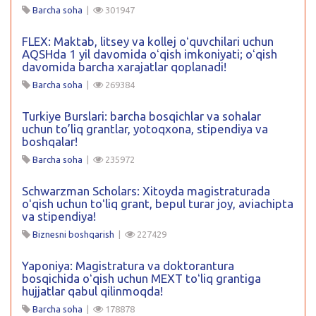
Barcha soha
|
301947
FLEX: Maktab, litsey va kollej oʻquvchilari uchun
AQSHda 1 yil davomida oʻqish imkoniyati; oʻqish
davomida barcha xarajatlar qoplanadi!
Barcha soha
|
269384
Turkiye Burslari: barcha bosqichlar va sohalar
uchun to’liq grantlar, yotoqxona, stipendiya va
boshqalar!
Barcha soha
|
235972
Schwarzman Scholars: Xitoyda magistraturada
oʻqish uchun toʻliq grant, bepul turar joy, aviachipta
va stipendiya!
Biznesni boshqarish
|
227429
Yaponiya: Magistratura va doktorantura
bosqichida oʻqish uchun MEXT toʻliq grantiga
hujjatlar qabul qilinmoqda!
Barcha soha
|
178878