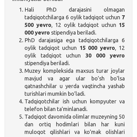
Hali PhD darajasini olmagan
tadqiqotchilarga 6 oylik tadqiqot uchun
7
500 yevro
, 12 oylik tadqiqot uchun
15
000 yevro
stipendiya beriladi.
PhD darajasiga ega tadqiqotchilarga 6
oylik tadqiqot uchun
15 000 yevro
, 12
oylik tadqiqot uchun
30 000 yevro
stipendiya beriladi.
Muzey kompleksida maxsus turar joylar
mavjud va agar ular bo’sh bo’lsa
qatnashchilar u yerda vaqtincha yashab
turishlari mumkin bo’ladi.
Tadqiqotchilar ish uchun kompyuter va
telefon bilan ta’minlanadi.
Tadqiqot davomida olimlar muzeyning 50
dan ortiq hodimlari bilan har kuni
muloqot qilishlari va ko’mak olishlari