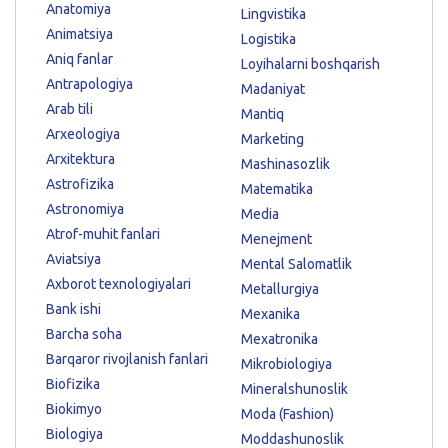
Anatomiya
Lingvistika
Animatsiya
Logistika
Aniq fanlar
Loyihalarni boshqarish
Antrapologiya
Madaniyat
Arab tili
Mantiq
Arxeologiya
Marketing
Arxitektura
Mashinasozlik
Astrofizika
Matematika
Astronomiya
Media
Atrof-muhit fanlari
Menejment
Aviatsiya
Mental Salomatlik
Axborot texnologiyalari
Metallurgiya
Bank ishi
Mexanika
Barcha soha
Mexatronika
Barqaror rivojlanish fanlari
Mikrobiologiya
Biofizika
Mineralshunoslik
Biokimyo
Moda (Fashion)
Biologiya
Moddashunoslik