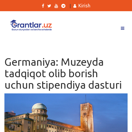
Kirish
|
Grantlar
Tanlovlar
Germaniya: Muzeyda
Ishlar
tadqiqot olib borish
Kurslar
uchun stipendiya dasturi
Blog
Yana
Qidirish