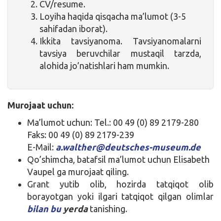
CV/resume.
Loyiha haqida qisqacha ma’lumot (3-5
sahifadan iborat).
Ikkita tavsiyanoma. Tavsiyanomalarni
tavsiya beruvchilar mustaqil tarzda,
alohida jo’natishlari ham mumkin.
Murojaat uchun:
Ma’lumot uchun: Tel.: 00 49 (0) 89 2179-280
Faks: 00 49 (0) 89 2179-239
E-Mail:
a.walther@deutsches-museum.de
Qo’shimcha, batafsil ma’lumot uchun Elisabeth
Vaupel ga murojaat qiling.
Grant yutib olib, hozirda tatqiqot olib
borayotgan yoki ilgari tatqiqot qilgan olimlar
bilan bu
yerda
tanishing.