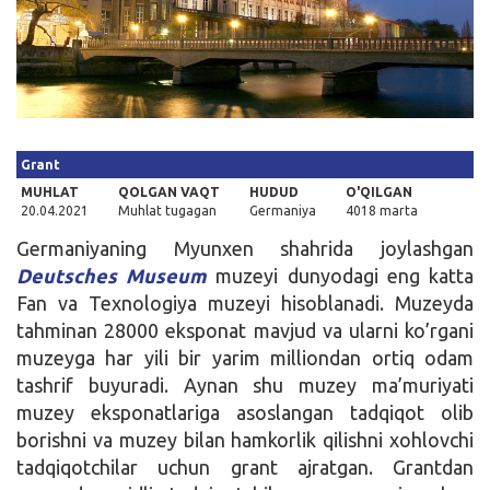
Kirish
Grant
MUHLAT
QOLGAN VAQT
HUDUD
O'QILGAN
20.04.2021
Muhlat tugagan
Germaniya
4018 marta
Germaniyaning Myunxen shahrida joylashgan
Deutsches Museum
muzeyi dunyodagi eng katta
Fan va Texnologiya muzeyi hisoblanadi. Muzeyda
tahminan 28000 eksponat mavjud va ularni ko’rgani
muzeyga har yili bir yarim milliondan ortiq odam
tashrif buyuradi. Aynan shu muzey ma’muriyati
muzey eksponatlariga asoslangan tadqiqot olib
borishni va muzey bilan hamkorlik qilishni xohlovchi
tadqiqotchilar uchun grant ajratgan. Grantdan