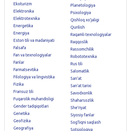
Ekoturizm
Planetologiya
Elektronika
Psixologiya
Elektrotexnika
Qishloq xo'jaligi
Energetika
Qurilish
Energiya
Raqamli texnologiyalar
Eston tili va madaniyati
Raqqoslik
Falsafa
Rassomchilik
Fan va texnologiyalar
Robototexnika
Fanlar
Rus tili
Farmatsevtika
Salomatlik
Filologiya va lingvistika
San'at
Fizika
San'at tarixi
Fransuz tili
Savodxonlik
Fuqarolik muhandisligi
Shaharsozlik
Gender tadqiqotlari
She'riyat
Genetika
Siyosiy fanlar
Geofizika
Sog'liqni saqlash
Geografiya
Sotsiologiya