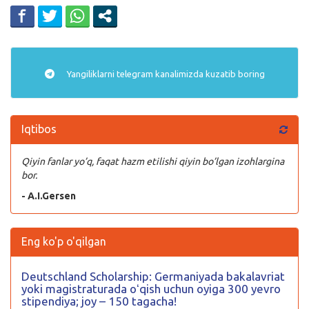
Yangiliklarni
telegram
kanalimizda kuzatib boring
Iqtibos
Qiyin fanlar yo’q, faqat hazm etilishi qiyin bo’lgan izohlargina
bor.
- A.I.Gersen
Eng ko'p o'qilgan
Deutschland Scholarship: Germaniyada bakalavriat
yoki magistraturada oʻqish uchun oyiga 300 yevro
stipendiya; joy – 150 tagacha!