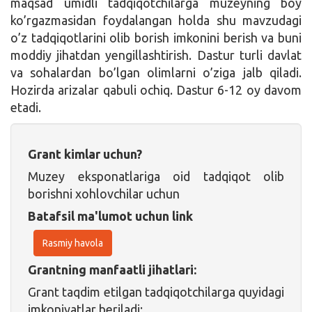
maqsad umidli tadqiqotchilarga muzeyning boy
ko’rgazmasidan foydalangan holda shu mavzudagi
o’z tadqiqotlarini olib borish imkonini berish va buni
moddiy jihatdan yengillashtirish. Dastur turli davlat
va sohalardan bo’lgan olimlarni o’ziga jalb qiladi.
Hozirda arizalar qabuli ochiq. Dastur 6-12 oy davom
etadi.
Grant kimlar uchun?
Muzey eksponatlariga oid tadqiqot olib
borishni xohlovchilar uchun
Batafsil ma'lumot uchun link
Rasmiy havola
Grantning manfaatli jihatlari:
Grant taqdim etilgan tadqiqotchilarga quyidagi
imkoniyatlar beriladi: