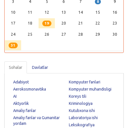
3
4
5
6
7
9
8
10
11
12
13
14
15
16
17
18
20
21
22
23
19
24
25
26
27
28
29
30
31
Sohalar
Davlatlar
Adabiyot
Kompyuter fanlari
Aerokosmonavtika
Kompyuter muhandisligi
AI
Koreys tili
Aktyorlik
Kriminologiya
Amaliy fanlar
Kutubxona ishi
Amaliy fanlar va Gumanitar
Laboratoriya ishi
yordam
Leksikografiya