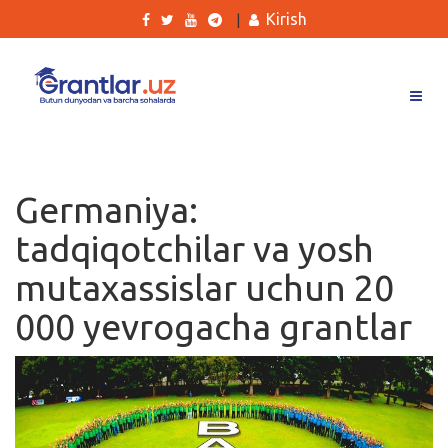
Kirish
|
Grantlar
Tanlovlar
Germaniya:
Ishlar
tadqiqotchilar va yosh
Kurslar
mutaxassislar uchun 20
Blog
000 yevrogacha grantlar
Yana
Qidirish