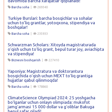
davomida barcha xarajatlar qoplanadi!
Barcha soha
|
269340
Turkiye Burslari: barcha bosqichlar va sohalar
uchun to’liq grantlar, yotoqxona, stipendiya va
boshqalar!
Barcha soha
|
235933
Schwarzman Scholars: Xitoyda magistraturada
oʻqish uchun toʻliq grant, bepul turar joy, aviachipta
va stipendiya!
Biznesni boshqarish
|
227410
Yaponiya: Magistratura va doktorantura
bosqichida oʻqish uchun MEXT toʻliq grantiga
hujjatlar qabul qilinmoqda!
Barcha soha
|
178860
ClimateScience Olympiad 2024: 25 yoshgacha
boʻlganlar uchun onlayn olimpiada: mukofot
jamgʻarmasi 15 000 dollar va gʻoliblar Bakuga
bepul safar qiladi!