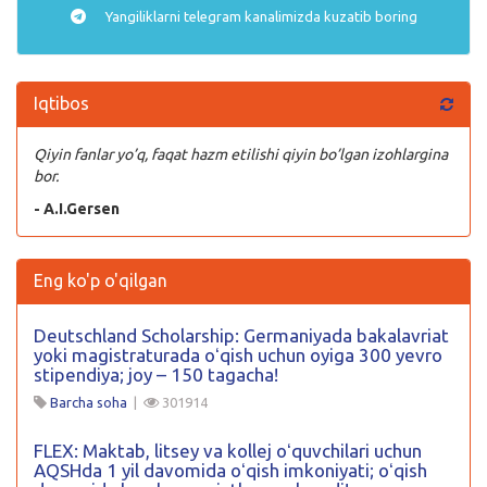
Yangiliklarni
telegram
kanalimizda kuzatib boring
Iqtibos
Qiyin fanlar yo’q, faqat hazm etilishi qiyin bo’lgan izohlargina
bor.
- A.I.Gersen
Eng ko'p o'qilgan
Deutschland Scholarship: Germaniyada bakalavriat
yoki magistraturada oʻqish uchun oyiga 300 yevro
stipendiya; joy – 150 tagacha!
Barcha soha
|
301914
FLEX: Maktab, litsey va kollej oʻquvchilari uchun
AQSHda 1 yil davomida oʻqish imkoniyati; oʻqish