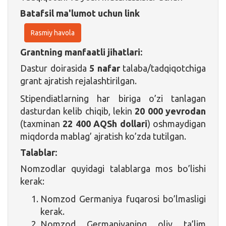
Batafsil ma'lumot uchun link
Rasmiy havola
Grantning manfaatli jihatlari:
Dastur doirasida
5 nafar
talaba/tadqiqotchiga
grant ajratish rejalashtirilgan.
Stipendiatlarning har biriga o’zi tanlagan
dasturdan kelib chiqib, lekin
20 000 yevrodan
(taxminan
22 400 AQSh dollari
) oshmaydigan
miqdorda mablag’ ajratish ko’zda tutilgan.
Talablar:
Nomzodlar quyidagi talablarga mos bo’lishi
kerak:
Nomzod Germaniya fuqarosi bo’lmasligi
kerak.
Nomzod Germaniyaning oliy ta’lim