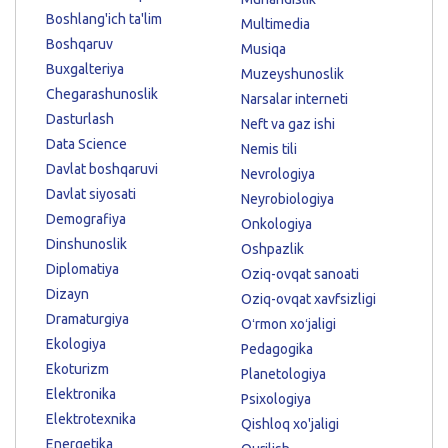
Boshlang'ich ta'lim
Multimedia
Boshqaruv
Musiqa
Buxgalteriya
Muzeyshunoslik
Chegarashunoslik
Narsalar interneti
Dasturlash
Neft va gaz ishi
Data Science
Nemis tili
Davlat boshqaruvi
Nevrologiya
Davlat siyosati
Neyrobiologiya
Demografiya
Onkologiya
Dinshunoslik
Oshpazlik
Diplomatiya
Oziq-ovqat sanoati
Dizayn
Oziq-ovqat xavfsizligi
Dramaturgiya
Oʻrmon xoʻjaligi
Ekologiya
Pedagogika
Ekoturizm
Planetologiya
Elektronika
Psixologiya
Elektrotexnika
Qishloq xo'jaligi
Energetika