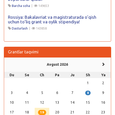
Barcha soha
|
149653
Rossiya: Bakalavriat va magistraturada o’qish
uchun to’liq grant va oylik stipendiya!
Dasturlash
|
143858
Grantlar taqvimi
Avgust 2026
Du
Se
Ch
Pa
Ju
Sh
Ya
1
2
3
4
5
6
7
9
8
10
11
12
13
14
15
16
17
18
20
21
22
23
19