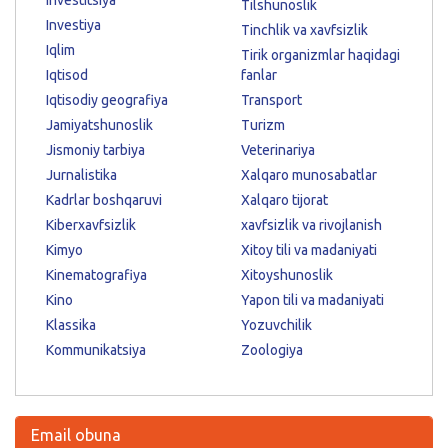
Tilshunoslik
Investiya
Tinchlik va xavfsizlik
Iqlim
Tirik organizmlar haqidagi
Iqtisod
fanlar
Iqtisodiy geografiya
Transport
Jamiyatshunoslik
Turizm
Jismoniy tarbiya
Veterinariya
Jurnalistika
Xalqaro munosabatlar
Kadrlar boshqaruvi
Xalqaro tijorat
Kiberxavfsizlik
xavfsizlik va rivojlanish
Kimyo
Xitoy tili va madaniyati
Kinematografiya
Xitoyshunoslik
Kino
Yapon tili va madaniyati
Klassika
Yozuvchilik
Kommunikatsiya
Zoologiya
Email obuna