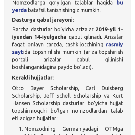
Nomzodlarga qo’yilgan talablar haqida
bu
yerda
batafsil tanishishingiz mumkin.
Dasturga qabul jarayoni:
Barcha dasturlar bo’yicha arizalar
2019-yil 1-
iyundan 14-iyulgacha
qabul qilinadi. Arizalar
faqat onlayn tarzda, tashkilotchining
rasmiy
sayt
ida topshirilishi mumkin (ariza topshirish
portali arizalar qabul qilinishi
boshlanganidagina paydo bo’ladi).
Kerakli hujjatlar:
Otto Bayer Scholarship, Carl Duisberg
Scholarship, Jeff Schell Scholarship va Kurt
Hansen Scholarship dasturlari bo’yicha hujjat
topshirmoqchi bo’lgan nomzodlardan talab
etiladigan hujjatlar:
Nomzodning Germaniyadagi OTMga