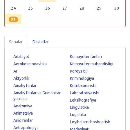
24
25
26
27
28
29
30
31
Sohalar
Davlatlar
Adabiyot
Kompyuter fanlari
Aerokosmonavtika
Kompyuter muhandisligi
AI
Koreys tili
Aktyorlik
Kriminologiya
Amaliy fanlar
Kutubxona ishi
Amaliy fanlar va Gumanitar
Laboratoriya ishi
yordam
Leksikografiya
Anatomiya
Lingvistika
Animatsiya
Logistika
Aniq fanlar
Loyihalarni boshqarish
Antrapologiya
Madaniyat