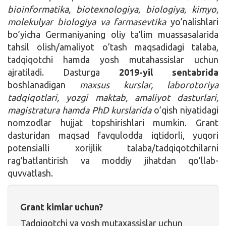
bioinformatika, biotexnologiya, biologiya, kimyo,
molekulyar biologiya va farmasevtika
yo’nalishlari
bo’yicha Germaniyaning oliy ta’lim muassasalarida
tahsil olish/amaliyot o’tash maqsadidagi talaba,
tadqiqotchi hamda yosh mutahassislar uchun
ajratiladi. Dasturga
2019-yil sentabrida
boshlanadigan
maxsus kurslar, laborotoriya
tadqiqotlari, yozgi maktab, amaliyot dasturlari,
magistratura hamda PhD kurslarida
o’qish niyatidagi
nomzodlar hujjat topshirishlari mumkin. Grant
dasturidan maqsad favqulodda iqtidorli, yuqori
potensialli xorijlik talaba/tadqiqotchilarni
rag’batlantirish va moddiy jihatdan qo’llab-
quvvatlash.
Grant kimlar uchun?
Tadqiqotchi va yosh mutaxassislar uchun