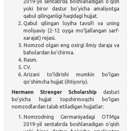
2019-yil sentabrda boshlanadigan o’qish
yoki biror dastur bo’yicha amaliyotga
qabul qilinganligi haqidagi hujjat.
Qabul qilingan loyiha tavsifi va uning
moliyaviy (2-12 oyga mo’ljallangan sarf-
xarajat) rejasi.
Nomzod olgan eng oxirgi ilmiy daraja va
baholardan ko’chirma.
Rasm.
CV.
Arizani to’ldirishi mumkin bo’lgan
qo’shimcha hujjat (ihtiyoriy).
Hermann Strenger Scholarship
dasturi
bo’yicha hujjat topshirmoqchi bo’lgan
nomzodlardan talab etiladigan hujjatlar:
Nomzodning Germaniyadagi OTMga
2019-yil sentabrda boshlanadigan o’qish