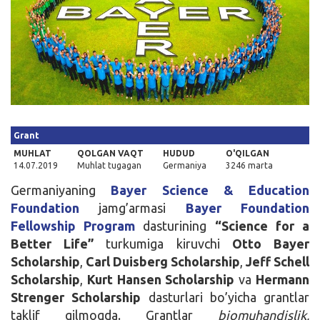
Kirish
Grant
MUHLAT
QOLGAN VAQT
HUDUD
O'QILGAN
14.07.2019
Muhlat tugagan
Germaniya
3246 marta
Germaniyaning
Bayer Science & Education
Foundation
jamg’armasi
Bayer Foundation
Fellowship Program
dasturining
“Science for a
Better Life”
turkumiga kiruvchi
Otto Bayer
Scholarship
,
Carl Duisberg Scholarship
,
Jeff Schell
Scholarship
,
Kurt Hansen Scholarship
va
Hermann
Strenger Scholarship
dasturlari bo’yicha grantlar
taklif qilmoqda. Grantlar
biomuhandislik,