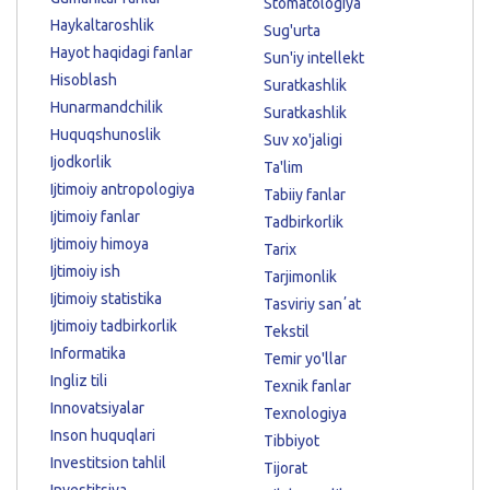
Stomatologiya
Haykaltaroshlik
Sug'urta
Hayot haqidagi fanlar
Sun'iy intellekt
Hisoblash
Suratkashlik
Hunarmandchilik
Suratkashlik
Huquqshunoslik
Suv xo'jaligi
Ijodkorlik
Ta'lim
Ijtimoiy antropologiya
Tabiiy fanlar
Ijtimoiy fanlar
Tadbirkorlik
Ijtimoiy himoya
Tarix
Ijtimoiy ish
Tarjimonlik
Ijtimoiy statistika
Tasviriy sanʼat
Ijtimoiy tadbirkorlik
Tekstil
Informatika
Temir yo'llar
Ingliz tili
Texnik fanlar
Innovatsiyalar
Texnologiya
Inson huquqlari
Tibbiyot
Investitsion tahlil
Tijorat
Investitsiya