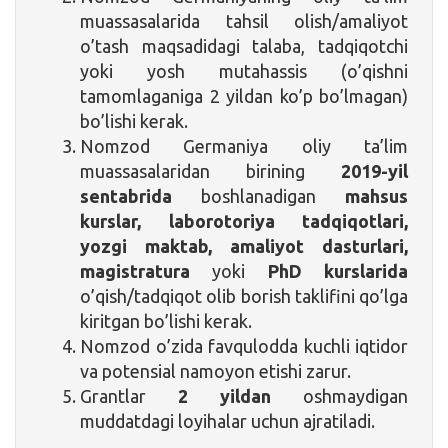
muassasalarida tahsil olish/amaliyot
o’tash maqsadidagi talaba, tadqiqotchi
yoki yosh mutahassis (o’qishni
tamomlaganiga 2 yildan ko’p bo’lmagan)
bo’lishi kerak.
Nomzod Germaniya oliy ta’lim
muassasalaridan birining
2019-yil
sentabrida
boshlanadigan
mahsus
kurslar, laborotoriya tadqiqotlari,
yozgi maktab, amaliyot dasturlari,
magistratura
yoki
PhD kurslarida
o’qish/tadqiqot olib borish taklifini qo’lga
kiritgan bo’lishi kerak.
Nomzod o’zida favqulodda kuchli iqtidor
va potensial namoyon etishi zarur.
Grantlar
2 yildan
oshmaydigan
muddatdagi loyihalar uchun ajratiladi.