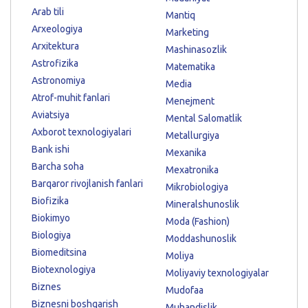
Arab tili
Mantiq
Arxeologiya
Marketing
Arxitektura
Mashinasozlik
Astrofizika
Matematika
Astronomiya
Media
Atrof-muhit fanlari
Menejment
Aviatsiya
Mental Salomatlik
Axborot texnologiyalari
Metallurgiya
Bank ishi
Mexanika
Barcha soha
Mexatronika
Barqaror rivojlanish fanlari
Mikrobiologiya
Biofizika
Mineralshunoslik
Biokimyo
Moda (Fashion)
Biologiya
Moddashunoslik
Biomeditsina
Moliya
Biotexnologiya
Moliyaviy texnologiyalar
Biznes
Mudofaa
Biznesni boshqarish
Muhandislik