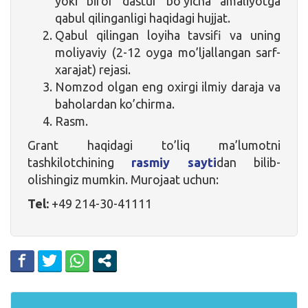
yoki biror dastur bo’yicha amaliyotga
qabul qilinganligi haqidagi hujjat.
Qabul qilingan loyiha tavsifi va uning
moliyaviy (2-12 oyga mo’ljallangan sarf-
xarajat) rejasi.
Nomzod olgan eng oxirgi ilmiy daraja va
baholardan ko’chirma.
Rasm.
Grant haqidagi to’liq ma’lumotni
tashkilotchining
rasmiy sayti
dan bilib­­­­­­­­­­
olishingiz mumkin. Murojaat uchun:
Tel:
+49 214-30-41111