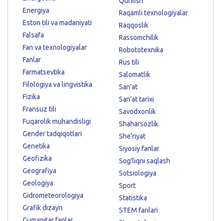
Qurilish
Energiya
Raqamli texnologiyalar
Eston tili va madaniyati
Raqqoslik
Falsafa
Rassomchilik
Fan va texnologiyalar
Robototexnika
Fanlar
Rus tili
Farmatsevtika
Salomatlik
Filologiya va lingvistika
San'at
Fizika
San'at tarixi
Fransuz tili
Savodxonlik
Fuqarolik muhandisligi
Shaharsozlik
Gender tadqiqotlari
She'riyat
Genetika
Siyosiy fanlar
Geofizika
Sog'liqni saqlash
Geografiya
Sotsiologiya
Geologiya
Sport
Gidrometeorologiya
Statistika
Grafik dizayn
STEM fanlari
Gumanitar fanlar