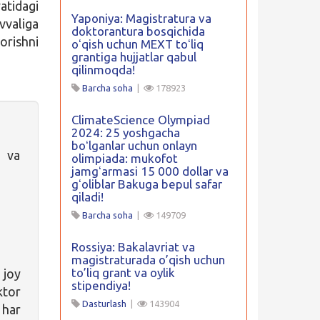
tidagi
Yaponiya: Magistratura va
vvaliga
doktorantura bosqichida
orishni
oʻqish uchun MEXT toʻliq
grantiga hujjatlar qabul
qilinmoqda!
Barcha soha
|
178923
ClimateScience Olympiad
2024: 25 yoshgacha
boʻlganlar uchun onlayn
r va
olimpiada: mukofot
jamgʻarmasi 15 000 dollar va
gʻoliblar Bakuga bepul safar
qiladi!
Barcha soha
|
149709
Rossiya: Bakalavriat va
magistraturada o’qish uchun
to’liq grant va oylik
 joy
stipendiya!
tor
Dasturlash
|
143904
 har