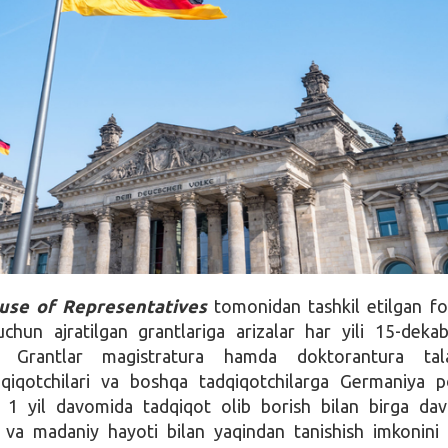
use of Representatives
tomonidan tashkil etilgan f
uchun ajratilgan grantlariga arizalar har yili 15-deka
i. Grantlar magistratura hamda doktorantura talab
qiqotchilari va boshqa tadqiqotchilarga Germaniya p
a 1 yil davomida tadqiqot olib borish bilan birga dav
iy va madaniy hayoti bilan yaqindan tanishish imkonini 