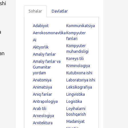
shi
Sohalar
Davlatlar
Adabiyot
Kommunikatsiya
a
Aerokosmonavtika
Kompyuter
fanlari
AI
Kompyuter
Aktyorlik
muhandisligi
gan
Amaliy fanlar
Koreys tili
Amaliy fanlar va
Kriminologiya
.
Gumanitar
yordam
Kutubxona ishi
Anatomiya
Laboratoriya ishi
Animatsiya
Leksikografiya
Aniq fanlar
Lingvistika
Antrapologiya
Logistika
Arab tili
Loyihalarni
boshqarish
Arxeologiya
Madaniyat
Arxitektura