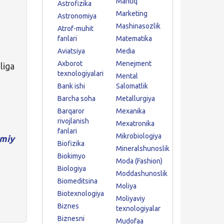
Mantiq
Astrofizika
Marketing
Astronomiya
Mashinasozlik
Atrof-muhit
fanlari
Matematika
Aviatsiya
Media
Axborot
Menejment
liga
texnologiyalari
Mental
Bank ishi
Salomatlik
Barcha soha
Metallurgiya
Barqaror
Mexanika
rivojlanish
Mexatronika
fanlari
Mikrobiologiya
miy
Biofizika
Mineralshunoslik
Biokimyo
Moda (Fashion)
Biologiya
Moddashunoslik
Biomeditsina
Moliya
Biotexnologiya
Moliyaviy
Biznes
texnologiyalar
Biznesni
Mudofaa