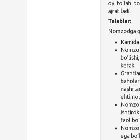
oy to’lab bo
ajratiladi.
Talablar:
Nomzodga qoʻ
Kamida 
Nomzod 
bo’lishi
kerak.
Grantla
baholar
nashrla
ehtimol
Nomzod 
ishtirok
faol bo
Nomzod 
ega bo’l