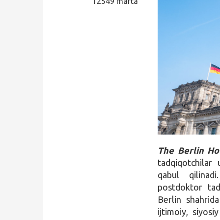
12549 marta
Qidirish
Kirish
The Berlin Ho
tadqiqotchilar 
qabul qilinad
postdoktor tad
Berlin shahrid
ijtimoiy, siyos