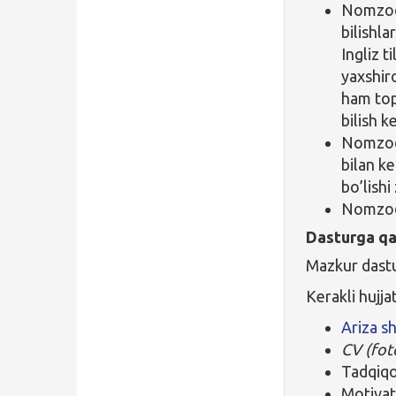
Nomzodl
bilishla
Ingliz t
yaxshiro
ham tops
bilish k
Nomzod 
bilan ke
bo’lishi
Nomzod 
Dasturga qa
Mazkur dastur
Kerakli hujjat
Ariza sh
CV (fot
Tadqiqo
Motivat