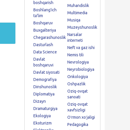
boshqarish
Muhandislik
Boshlang'ich
Multimedia
ta'lim
Musiqa
Boshqaruv
Muzeyshunoslik
Buxgalteriya
Narsalar
Chegarashunoslik
interneti
Dasturlash
Neft va gaz ishi
Data Science
Nemis tili
Davlat
Nevrologiya
boshqaruvi
Neyrobiologiya
Davlat siyosati
Onkologiya
Demografiya
Oshpazlik
Dinshunoslik
Oziq-ovqat
Diplomatiya
sanoati
Dizayn
Oziq-ovqat
Dramaturgiya
xavfsizligi
Ekologiya
Oʻrmon xoʻjaligi
Ekoturizm
Pedagogika