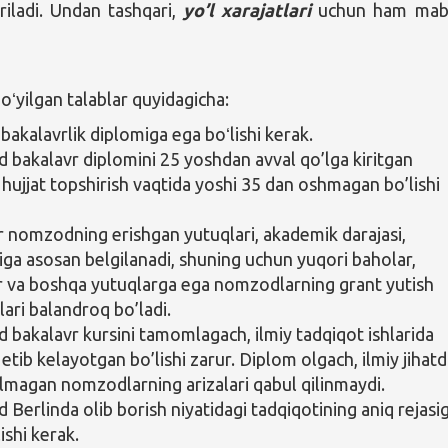
riladi. Undan tashqari,
yo’l xarajatlari
uchun
ham mab
yilgan talablar quyidagicha:
bakalavrlik diplomiga ega boʻlishi kerak.
bakalavr diplomini 25 yoshdan avval qo’lga kiritgan
, hujjat topshirish vaqtida yoshi 35 dan oshmagan bo’lishi
r nomzodning erishgan yutuqlari, akademik darajasi,
iga asosan belgilanadi, shuning uchun yuqori baholar,
r va boshqa yutuqlarga ega nomzodlarning grant yutish
lari balandroq bo’ladi.
bakalavr kursini tamomlagach, ilmiy tadqiqot ishlarida
 etib kelayotgan bo’lishi zarur. Diplom olgach, ilmiy jihat
’lmagan nomzodlarning arizalari qabul qilinmaydi.
Berlinda olib borish niyatidagi tadqiqotining aniq rejasi
ishi kerak.