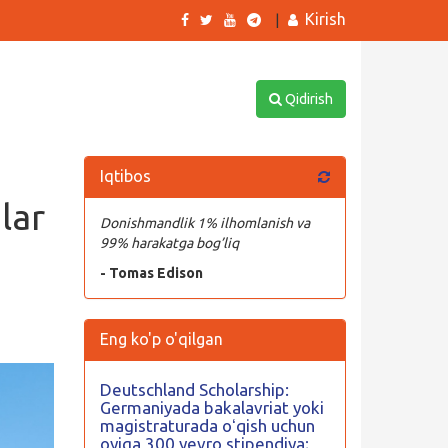
Kirish
|
Qidirish
Iqtibos
lar
Donishmandlik 1% ilhomlanish va
99% harakatga bog’liq
- Tomas Edison
Eng ko'p o'qilgan
Deutschland Scholarship:
Germaniyada bakalavriat yoki
magistraturada oʻqish uchun
oyiga 300 yevro stipendiya;