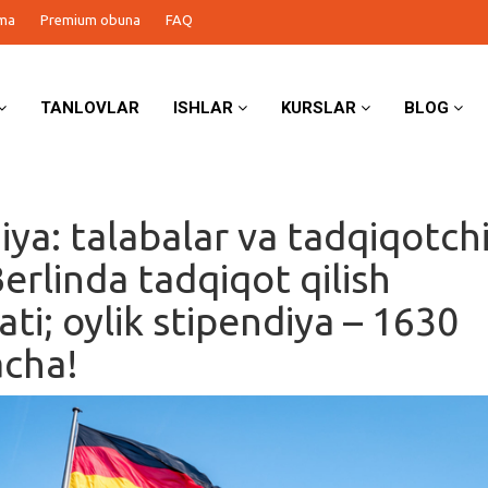
ma
Premium obuna
FAQ
TANLOVLAR
ISHLAR
KURSLAR
BLOG
ya: talabalar va tadqiqotchi
erlinda tadqiqot qilish
ti; oylik stipendiya – 1630
acha!