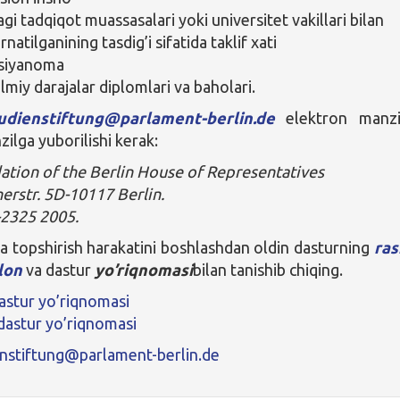
gi tadqiqot muassasalari yoki universitet vakillari bilan
rnatilganining tasdig’i sifatida taklif xati
vsiyanoma
lmiy darajalar diplomlari va baholari.
udienstiftung@parlament-berlin.de
elektron manzi
ilga yuborilishi kerak:
tion of the Berlin House of Representatives
erstr. 5D-10117 Berlin.
-2325 2005.
a topshirish harakatini boshlashdan oldin dasturning
ras
lon
va dastur
yo’riqnomasi
bilan tanishib chiqing.
 dastur yo’riqnomasi
 dastur yo’riqnomasi
enstiftung@parlament-berlin.de