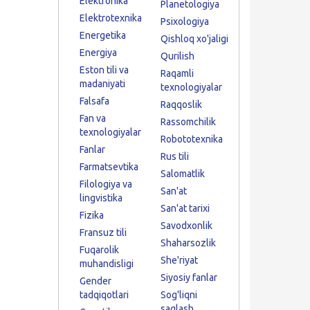
Elektronika
Planetologiya
Elektrotexnika
Psixologiya
Energetika
Qishloq xo'jaligi
Energiya
Qurilish
Eston tili va
Raqamli
madaniyati
texnologiyalar
Falsafa
Raqqoslik
Fan va
Rassomchilik
texnologiyalar
Robototexnika
Fanlar
Rus tili
Farmatsevtika
Salomatlik
Filologiya va
San'at
lingvistika
San'at tarixi
Fizika
Savodxonlik
Fransuz tili
Shaharsozlik
Fuqarolik
She'riyat
muhandisligi
Siyosiy fanlar
Gender
tadqiqotlari
Sog'liqni
saqlash