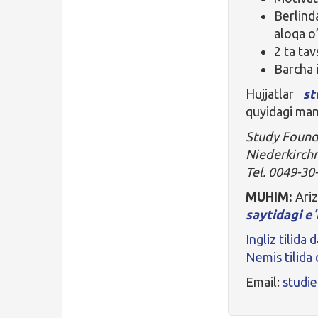
Berlinda
aloqa o’
2 ta ta
Barcha i
Hujjatlar
st
quyidagi manz
Study Founda
Niederkirchn
Tel. 0049-30
MUHIM:
Ariz
saytidagi eʼ
Ingliz tilida
Nemis tilida
Email:
studi