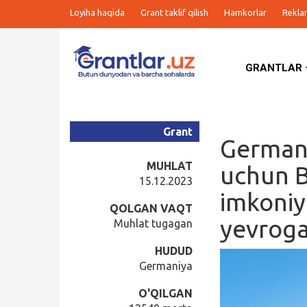
Loyiha haqida
Grant taklif qilish
Hamkorlar
Rekla
GRANTLAR
Grantlar
Tanlovlar
Grant
Germani
Ishlar
MUHLAT
uchun B
15.12.2023
imkoniya
Kurslar
QOLGAN VAQT
yevrog
Muhlat tugagan
Blog
HUDUD
Germaniya
Yana
O'QILGAN