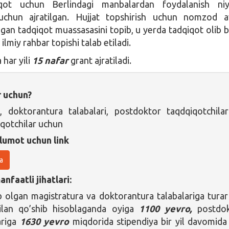
iqot uchun Berlindagi manbalardan foydalanish niya
 uchun ajratilgan. Hujjat topshirish uchun nomzod a
hgan tadqiqot muassasasini topib, u yerda tadqiqot olib b
a ilmiy rahbar topishi talab etiladi.
 har yili
15 nafar
grant ajratiladi.
r uchun?
a, doktorantura talabalari, postdoktor taqdqiqotchila
qotchilar uchun
lumot uchun link
a
nfaatli jihatlari:
b olgan magistratura va doktorantura talabalariga turar
 bilan qo’shib hisoblaganda oyiga
1100 yevro,
postdok
ariga
1630 yevro
miqdorida stipendiya bir yil davomida