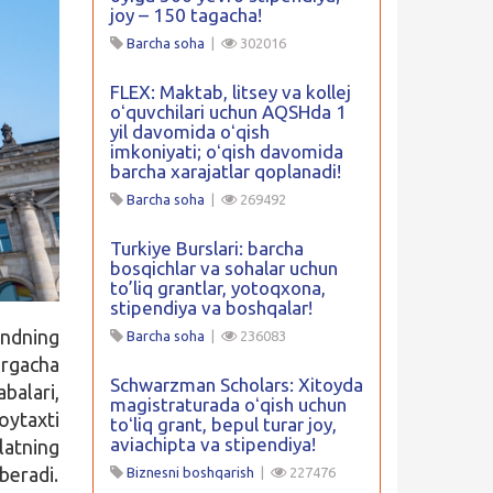
joy – 150 tagacha!
Barcha soha
|
302016
FLEX: Maktab, litsey va kollej
oʻquvchilari uchun AQSHda 1
yil davomida oʻqish
imkoniyati; oʻqish davomida
barcha xarajatlar qoplanadi!
Barcha soha
|
269492
Turkiye Burslari: barcha
bosqichlar va sohalar uchun
to’liq grantlar, yotoqxona,
stipendiya va boshqalar!
ondning
Barcha soha
|
236083
brgacha
Schwarzman Scholars: Xitoyda
alari,
magistraturada oʻqish uchun
oytaxti
toʻliq grant, bepul turar joy,
aviachipta va stipendiya!
latning
beradi.
Biznesni boshqarish
|
227476