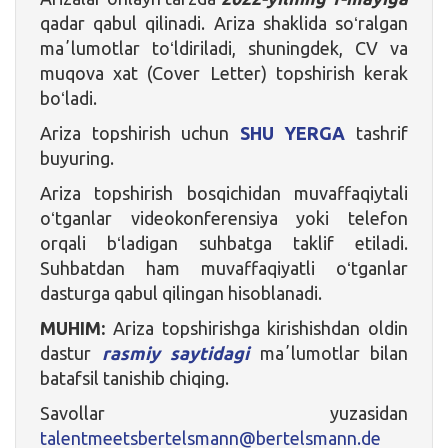
qadar qabul qilinadi. Ariza shaklida soʻralgan
maʼlumotlar toʻldiriladi, shuningdek, CV va
muqova xat (Cover Letter) topshirish kerak
boʻladi.
Ariza topshirish uchun
SHU YERGA
tashrif
buyuring.
Ariza topshirish bosqichidan muvaffaqiytali
oʻtganlar videokonferensiya yoki telefon
orqali bʻladigan suhbatga taklif etiladi.
Suhbatdan ham muvaffaqiyatli oʻtganlar
dasturga qabul qilingan hisoblanadi.
MUHIM:
Ariza topshirishga kirishishdan oldin
dastur
rasmiy saytidagi
maʼlumotlar bilan
batafsil tanishib chiqing.
Savollar yuzasidan
talentmeetsbertelsmann@bertelsmann.de