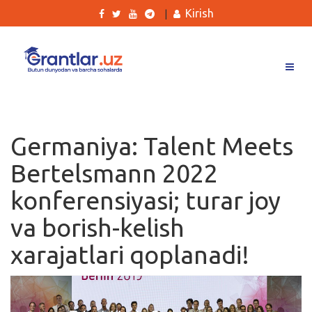
Kirish
|
Grantlar
Tanlovlar
Germaniya: Talent Meets
Ishlar
Bertelsmann 2022
Kurslar
konferensiyasi; turar joy
Blog
va borish-kelish
Yana
xarajatlari qoplanadi!
Qidirish