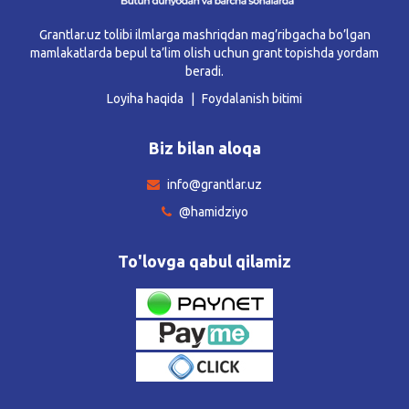
Grantlar.uz tolibi ilmlarga mashriqdan mag’ribgacha bo’lgan
mamlakatlarda bepul ta’lim olish uchun grant topishda yordam
beradi.
Loyiha haqida
Foydalanish bitimi
Biz bilan aloqa
info@grantlar.uz
@hamidziyo
To'lovga qabul qilamiz