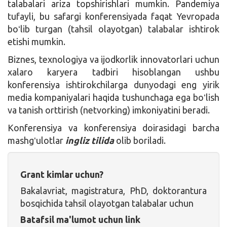
talabalari ariza topshirishlari mumkin. Pandemiya
tufayli, bu safargi konferensiyada faqat Yevropada
boʻlib turgan (tahsil olayotgan) talabalar ishtirok
etishi mumkin.
Biznes, texnologiya va ijodkorlik innovatorlari uchun
xalaro karyera tadbiri hisoblangan ushbu
konferensiya ishtirokchilarga dunyodagi eng yirik
media kompaniyalari haqida tushunchaga ega boʻlish
va tanish orttirish (netvorking) imkoniyatini beradi.
Konferensiya va konferensiya doirasidagi barcha
mashgʻulotlar
ingliz tilida
olib boriladi.
Grant kimlar uchun?
Bakalavriat, magistratura, PhD, doktorantura
bosqichida tahsil olayotgan talabalar uchun
Batafsil ma'lumot uchun link