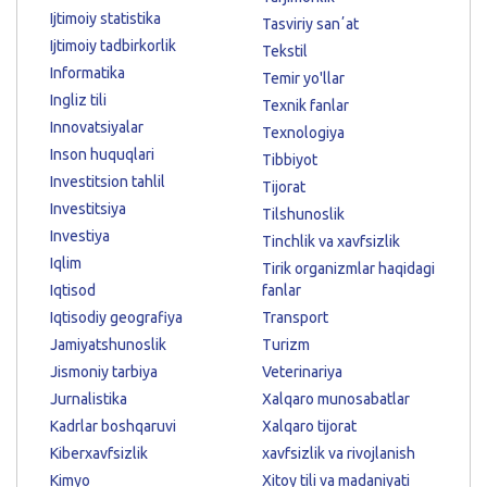
Ijtimoiy statistika
Tasviriy sanʼat
Ijtimoiy tadbirkorlik
Tekstil
Informatika
Temir yo'llar
Ingliz tili
Texnik fanlar
Innovatsiyalar
Texnologiya
Inson huquqlari
Tibbiyot
Investitsion tahlil
Tijorat
Investitsiya
Tilshunoslik
Investiya
Tinchlik va xavfsizlik
Iqlim
Tirik organizmlar haqidagi
Iqtisod
fanlar
Iqtisodiy geografiya
Transport
Jamiyatshunoslik
Turizm
Jismoniy tarbiya
Veterinariya
Jurnalistika
Xalqaro munosabatlar
Kadrlar boshqaruvi
Xalqaro tijorat
Kiberxavfsizlik
xavfsizlik va rivojlanish
Kimyo
Xitoy tili va madaniyati