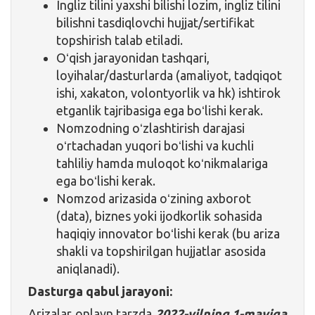
Ingliz tilini yaxshi bilishi lozim, ingliz tilini
bilishni tasdiqlovchi hujjat/sertifikat
topshirish talab etiladi.
Oʻqish jarayonidan tashqari,
loyihalar/dasturlarda (amaliyot, tadqiqot
ishi, xakaton, volontyorlik va hk) ishtirok
etganlik tajribasiga ega boʻlishi kerak.
Nomzodning oʻzlashtirish darajasi
oʻrtachadan yuqori boʻlishi va kuchli
tahliliy hamda muloqot koʻnikmalariga
ega boʻlishi kerak.
Nomzod arizasida oʻzining axborot
(data), biznes yoki ijodkorlik sohasida
haqiqiy innovator boʻlishi kerak (bu ariza
shakli va topshirilgan hujjatlar asosida
aniqlanadi).
Dasturga qabul jarayoni:
Arizalar onlayn tarzda
2022-yilning 1-mayiga