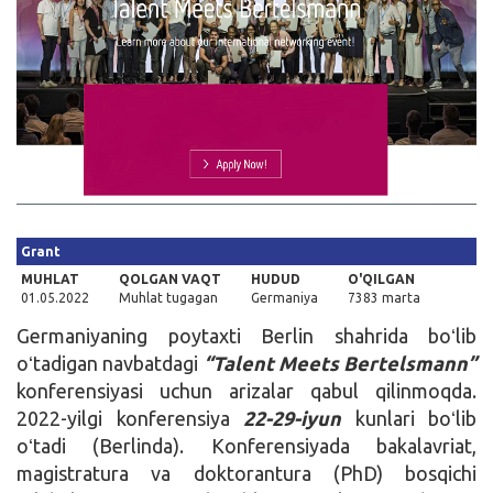
Kirish
Grant
MUHLAT
QOLGAN VAQT
HUDUD
O'QILGAN
01.05.2022
Muhlat tugagan
Germaniya
7383 marta
Germaniyaning poytaxti Berlin shahrida boʻlib
oʻtadigan navbatdagi
“Talent Meets Bertelsmann”
konferensiyasi uchun arizalar qabul qilinmoqda.
2022-yilgi konferensiya
22-29-iyun
kunlari boʻlib
oʻtadi (Berlinda). Konferensiyada bakalavriat,
magistratura va doktorantura (PhD) bosqichi