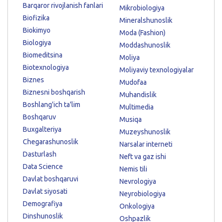
Barqaror rivojlanish fanlari
Mikrobiologiya
Biofizika
Mineralshunoslik
Biokimyo
Moda (Fashion)
Biologiya
Moddashunoslik
Biomeditsina
Moliya
Biotexnologiya
Moliyaviy texnologiyalar
Biznes
Mudofaa
Biznesni boshqarish
Muhandislik
Boshlang'ich ta'lim
Multimedia
Boshqaruv
Musiqa
Buxgalteriya
Muzeyshunoslik
Chegarashunoslik
Narsalar interneti
Dasturlash
Neft va gaz ishi
Data Science
Nemis tili
Davlat boshqaruvi
Nevrologiya
Davlat siyosati
Neyrobiologiya
Demografiya
Onkologiya
Dinshunoslik
Oshpazlik