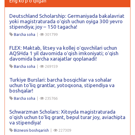
Eng ko'p o'qilgan
Deutschland Scholarship: Germaniyada bakalavriat
yoki magistraturada oʻqish uchun oyiga 300 yevro
stipendiya; joy – 150 tagacha!
Barcha soha
|
301799
FLEX: Maktab, litsey va kollej oʻquvchilari uchun
AQSHda 1 yil davomida oʻqish imkoniyati; oʻqish
davomida barcha xarajatlar qoplanadi!
Barcha soha
|
269159
Turkiye Burslari: barcha bosqichlar va sohalar
uchun to’liq grantlar, yotoqxona, stipendiya va
boshqalar!
Barcha soha
|
235766
Schwarzman Scholars: Xitoyda magistraturada
oʻqish uchun toʻliq grant, bepul turar joy, aviachipta
va stipendiya!
Biznesni boshqarish
|
227309