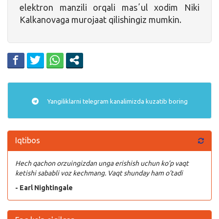
elektron manzili orqali masʼul xodim Niki
Kalkanovaga murojaat qilishingiz mumkin.
Yangiliklarni
telegram
kanalimizda kuzatib boring
Iqtibos
Hech qachon orzuingizdan unga erishish uchun ko’p vaqt
ketishi sababli voz kechmang. Vaqt shunday ham o’tadi
- Earl Nightingale