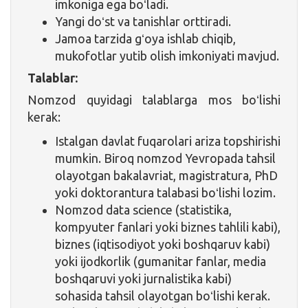
imkoniga ega boʻladi.
Yangi doʻst va tanishlar orttiradi.
Jamoa tarzida gʻoya ishlab chiqib,
mukofotlar yutib olish imkoniyati mavjud.
Talablar:
Nomzod quyidagi talablarga mos boʻlishi
kerak:
Istalgan davlat fuqarolari ariza topshirishi
mumkin. Biroq nomzod Yevropada tahsil
olayotgan bakalavriat, magistratura, PhD
yoki doktorantura talabasi boʻlishi lozim.
Nomzod data science (statistika,
kompyuter fanlari yoki biznes tahlili kabi),
biznes (iqtisodiyot yoki boshqaruv kabi)
yoki ijodkorlik (gumanitar fanlar, media
boshqaruvi yoki jurnalistika kabi)
sohasida tahsil olayotgan boʻlishi kerak.