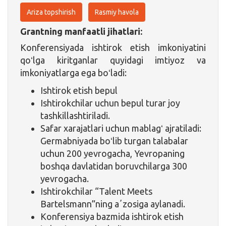
Ariza topshirish
Rasmiy havola
Grantning manfaatli jihatlari:
Konferensiyada ishtirok etish imkoniyatini
qoʻlga kiritganlar quyidagi imtiyoz va
imkoniyatlarga ega boʻladi:
Ishtirok etish bepul
Ishtirokchilar uchun bepul turar joy
tashkillashtiriladi.
Safar xarajatlari uchun mablagʻ ajratiladi:
Germabniyada boʻlib turgan talabalar
uchun 200 yevrogacha, Yevropaning
boshqa davlatidan boruvchilarga 300
yevrogacha.
Ishtirokchilar “Talent Meets
Bartelsmann”ning aʼzosiga aylanadi.
Konferensiya bazmida ishtirok etish