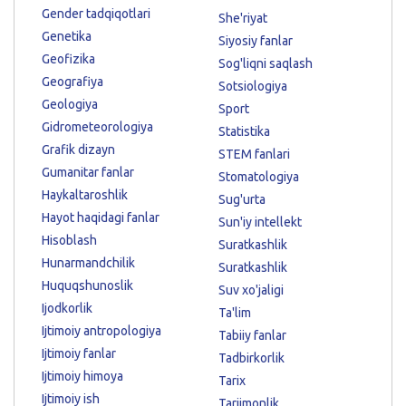
Gender tadqiqotlari
She'riyat
Genetika
Siyosiy fanlar
Geofizika
Sog'liqni saqlash
Geografiya
Sotsiologiya
Geologiya
Sport
Gidrometeorologiya
Statistika
Grafik dizayn
STEM fanlari
Gumanitar fanlar
Stomatologiya
Haykaltaroshlik
Sug'urta
Hayot haqidagi fanlar
Sun'iy intellekt
Hisoblash
Suratkashlik
Hunarmandchilik
Suratkashlik
Huquqshunoslik
Suv xo'jaligi
Ijodkorlik
Ta'lim
Ijtimoiy antropologiya
Tabiiy fanlar
Ijtimoiy fanlar
Tadbirkorlik
Ijtimoiy himoya
Tarix
Ijtimoiy ish
Tarjimonlik