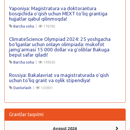
Yaponiya: Magistratura va doktorantura
bosqichida oʻqish uchun MEXT toʻliq grantiga
hujjatlar qabul qilinmoqda!
Barcha soha
|
178785
ClimateScience Olympiad 2024: 25 yoshgacha
boʻlganlar uchun onlayn olimpiada: mukofot
jamgʻarmasi 15 000 dollar va gʻoliblar Bakuga
bepul safar qiladi!
Barcha soha
|
149565
Rossiya: Bakalavriat va magistraturada o’qish
uchun to’liq grant va oylik stipendiya!
Dasturlash
|
143801
Grantlar taqvimi
Avgust 2026