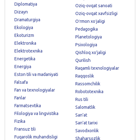
Diplomatiya
Oziq-ovqat sanoati
Dizayn
Oziq-ovqat xavfsizligi
Dramaturgiya
Oʻrmon xoʻjaligi
Ekologiya
Pedagogika
Ekoturizm
Planetologiya
Elektronika
Psixologiya
Elektrotexnika
Qishloq xo'jaligi
Energetika
Qurilish
Energiya
Raqamli texnologiyalar
Eston tili va madaniyati
Raqqoslik
Falsafa
Rassomchilik
Fan va texnologiyalar
Robototexnika
Fanlar
Rus tili
Farmatsevtika
Salomatlik
Filologiya va lingvistika
San'at
Fizika
San'at tarixi
Fransuz tili
Savodxonlik
Fuqarolik muhandisligi
Shaharsozlik