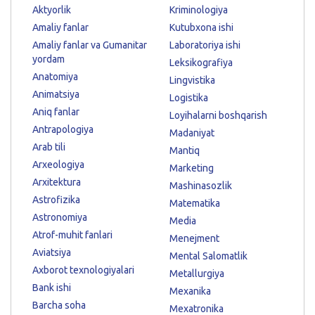
Aktyorlik
Kriminologiya
Amaliy fanlar
Kutubxona ishi
Amaliy fanlar va Gumanitar
Laboratoriya ishi
yordam
Leksikografiya
Anatomiya
Lingvistika
Animatsiya
Logistika
Aniq fanlar
Loyihalarni boshqarish
Antrapologiya
Madaniyat
Arab tili
Mantiq
Arxeologiya
Marketing
Arxitektura
Mashinasozlik
Astrofizika
Matematika
Astronomiya
Media
Atrof-muhit fanlari
Menejment
Aviatsiya
Mental Salomatlik
Axborot texnologiyalari
Metallurgiya
Bank ishi
Mexanika
Barcha soha
Mexatronika