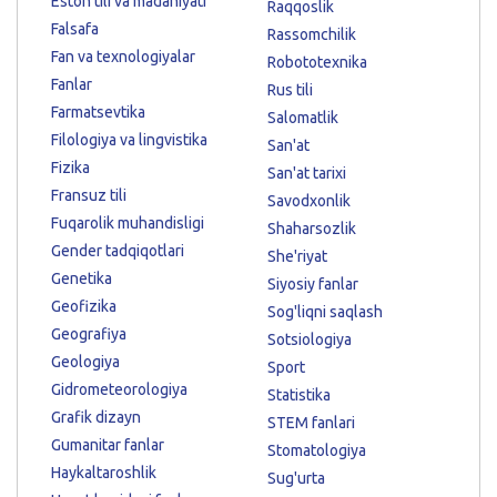
Eston tili va madaniyati
Raqqoslik
Falsafa
Rassomchilik
Fan va texnologiyalar
Robototexnika
Fanlar
Rus tili
Farmatsevtika
Salomatlik
Filologiya va lingvistika
San'at
Fizika
San'at tarixi
Fransuz tili
Savodxonlik
Fuqarolik muhandisligi
Shaharsozlik
Gender tadqiqotlari
She'riyat
Genetika
Siyosiy fanlar
Geofizika
Sog'liqni saqlash
Geografiya
Sotsiologiya
Geologiya
Sport
Gidrometeorologiya
Statistika
Grafik dizayn
STEM fanlari
Gumanitar fanlar
Stomatologiya
Haykaltaroshlik
Sug'urta