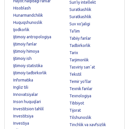
Hayot haqidagi fanlar
Sun'iy intellekt
Hisoblash
Suratkashlik
Hunarmandchilik
Suratkashlik
Huquqshunoslik
Suv xo'jaligi
Ijodkorlik
Ta'lim
Ijtimoiy antropologiya
Tabiiy fanlar
Ijtimoiy fanlar
Tadbirkorlik
Ijtimoiy himoya
Tarix
Ijtimoiy ish
Tarjimonlik
Ijtimoiy statistika
Tasviriy sanʼat
Ijtimoiy tadbirkorlik
Tekstil
Informatika
Temir yo'llar
Ingliz tili
Texnik fanlar
Innovatsiyalar
Texnologiya
Inson huquqlari
Tibbiyot
Investitsion tahlil
Tijorat
Investitsiya
Tilshunoslik
Investiya
Tinchlik va xavfsizlik