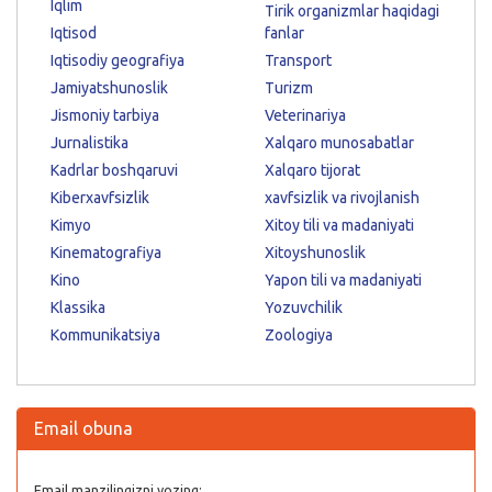
Iqlim
Tirik organizmlar haqidagi
Iqtisod
fanlar
Iqtisodiy geografiya
Transport
Jamiyatshunoslik
Turizm
Jismoniy tarbiya
Veterinariya
Jurnalistika
Xalqaro munosabatlar
Kadrlar boshqaruvi
Xalqaro tijorat
Kiberxavfsizlik
xavfsizlik va rivojlanish
Kimyo
Xitoy tili va madaniyati
Kinematografiya
Xitoyshunoslik
Kino
Yapon tili va madaniyati
Klassika
Yozuvchilik
Kommunikatsiya
Zoologiya
Email obuna
Email manzilingizni yozing: