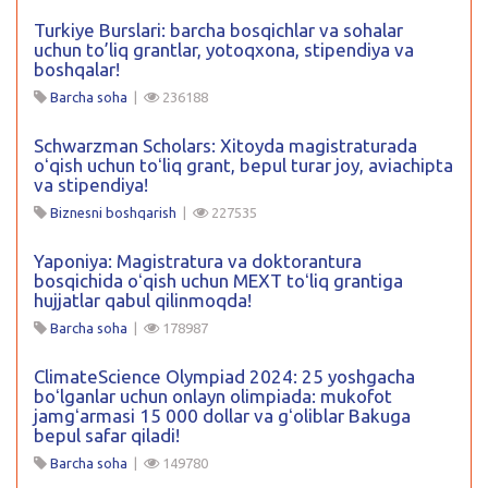
Turkiye Burslari: barcha bosqichlar va sohalar
uchun to’liq grantlar, yotoqxona, stipendiya va
boshqalar!
Barcha soha
|
236188
Schwarzman Scholars: Xitoyda magistraturada
oʻqish uchun toʻliq grant, bepul turar joy, aviachipta
va stipendiya!
Biznesni boshqarish
|
227535
Yaponiya: Magistratura va doktorantura
bosqichida oʻqish uchun MEXT toʻliq grantiga
hujjatlar qabul qilinmoqda!
Barcha soha
|
178987
ClimateScience Olympiad 2024: 25 yoshgacha
boʻlganlar uchun onlayn olimpiada: mukofot
jamgʻarmasi 15 000 dollar va gʻoliblar Bakuga
bepul safar qiladi!
Barcha soha
|
149780