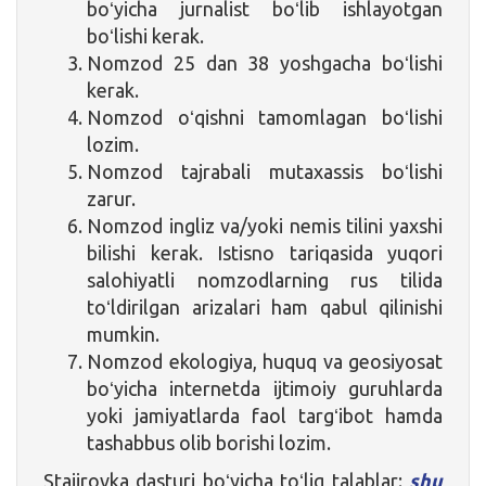
boʻyicha jurnalist boʻlib ishlayotgan
boʻlishi kerak.
Nomzod 25 dan 38 yoshgacha boʻlishi
kerak.
Nomzod oʻqishni tamomlagan boʻlishi
lozim.
Nomzod tajrabali mutaxassis boʻlishi
zarur.
Nomzod ingliz va/yoki nemis tilini yaxshi
bilishi kerak. Istisno tariqasida yuqori
salohiyatli nomzodlarning rus tilida
toʻldirilgan arizalari ham qabul qilinishi
mumkin.
Nomzod ekologiya, huquq va geosiyosat
boʻyicha internetda ijtimoiy guruhlarda
yoki jamiyatlarda faol targʻibot hamda
tashabbus olib borishi lozim.
Stajirovka dasturi boʻyicha toʻliq talablar:
shu