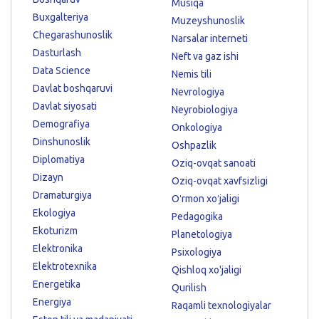
Musiqa
Buxgalteriya
Muzeyshunoslik
Chegarashunoslik
Narsalar interneti
Dasturlash
Neft va gaz ishi
Data Science
Nemis tili
Davlat boshqaruvi
Nevrologiya
Davlat siyosati
Neyrobiologiya
Demografiya
Onkologiya
Dinshunoslik
Oshpazlik
Diplomatiya
Oziq-ovqat sanoati
Dizayn
Oziq-ovqat xavfsizligi
Dramaturgiya
Oʻrmon xoʻjaligi
Ekologiya
Pedagogika
Ekoturizm
Planetologiya
Elektronika
Psixologiya
Elektrotexnika
Qishloq xo'jaligi
Energetika
Qurilish
Energiya
Raqamli texnologiyalar