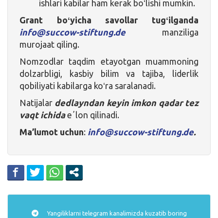
ishlari kabilar ham kerak boʻlishi mumkin.
Grant boʻyicha savollar tugʻilganda
info@succow-stiftung.de
manziliga
murojaat qiling.
Nomzodlar taqdim etayotgan muammoning
dolzarbligi, kasbiy bilim va tajiba, liderlik
qobiliyati kabilarga koʻra saralanadi.
Natijalar
dedlayndan keyin imkon qadar tez
vaqt ichida
eʼlon qilinadi.
Ma’lumot uchun
:
info@succow-stiftung.de
.
Yangiliklarni
telegram
kanalimizda kuzatib boring