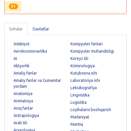
31
Sohalar
Davlatlar
Adabiyot
Kompyuter fanlari
Aerokosmonavtika
Kompyuter muhandisligi
AI
Koreys tili
Aktyorlik
Kriminologiya
Amaliy fanlar
Kutubxona ishi
Amaliy fanlar va Gumanitar
Laboratoriya ishi
yordam
Leksikografiya
Anatomiya
Lingvistika
Animatsiya
Logistika
Aniq fanlar
Loyihalarni boshqarish
Antrapologiya
Madaniyat
Arab tili
Mantiq
Arxeologiya