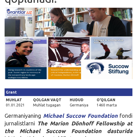
Kirish
Grant
MUHLAT
QOLGAN VAQT
HUDUD
O'QILGAN
01.01.2021
Muhlat tugagan
Germaniya
1460 marta
Germaniyaning
Michael Succow Foundation
fondi
jurnalistlarni
The Marion Dönhoff Fellowship at
the Michael Succow Foundation dasturida