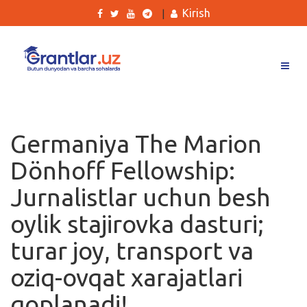
Kirish
|
Grantlar
Tanlovlar
Germaniya The Marion
Ishlar
Dönhoff Fellowship:
Kurslar
Jurnalistlar uchun besh
Blog
oylik stajirovka dasturi;
Yana
turar joy, transport va
oziq-ovqat xarajatlari
qoplanadi!
Qidirish