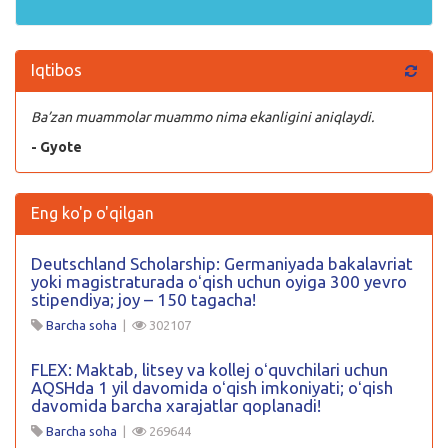
Iqtibos
Ba’zan muammolar muammo nima ekanligini aniqlaydi.
- Gyote
Eng ko'p o'qilgan
Deutschland Scholarship: Germaniyada bakalavriat
yoki magistraturada oʻqish uchun oyiga 300 yevro
stipendiya; joy – 150 tagacha!
Barcha soha
|
302107
FLEX: Maktab, litsey va kollej oʻquvchilari uchun
AQSHda 1 yil davomida oʻqish imkoniyati; oʻqish
davomida barcha xarajatlar qoplanadi!
Barcha soha
|
269644