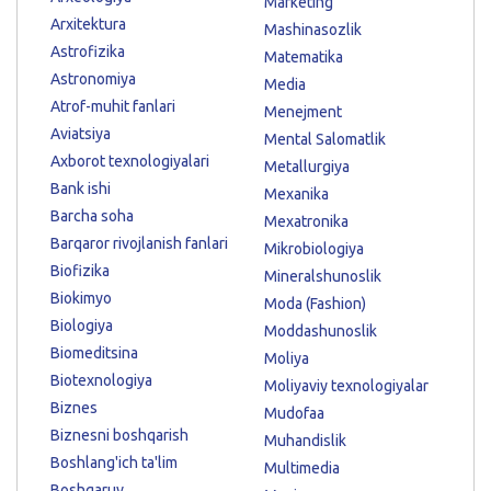
Marketing
Arxitektura
Mashinasozlik
Astrofizika
Matematika
Astronomiya
Media
Atrof-muhit fanlari
Menejment
Aviatsiya
Mental Salomatlik
Axborot texnologiyalari
Metallurgiya
Bank ishi
Mexanika
Barcha soha
Mexatronika
Barqaror rivojlanish fanlari
Mikrobiologiya
Biofizika
Mineralshunoslik
Biokimyo
Moda (Fashion)
Biologiya
Moddashunoslik
Biomeditsina
Moliya
Biotexnologiya
Moliyaviy texnologiyalar
Biznes
Mudofaa
Biznesni boshqarish
Muhandislik
Boshlang'ich ta'lim
Multimedia
Boshqaruv