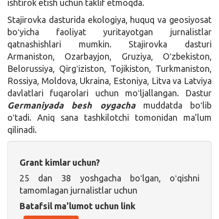
ishtirok etish uchun taklif etmoqda.
Stajirovka dasturida ekologiya, huquq va geosiyosat
boʻyicha faoliyat yuritayotgan jurnalistlar
qatnashishlari mumkin. Stajirovka dasturi
Armaniston, Ozarbayjon, Gruziya, Oʻzbekiston,
Belorussiya, Qirgʻiziston, Tojikiston, Turkmaniston,
Rossiya, Moldova, Ukraina, Estoniya, Litva va Latviya
davlatlari fuqarolari uchun moʻljallangan. Dastur
Germaniyada besh oygacha
muddatda boʻlib
oʻtadi. Aniq sana tashkilotchi tomonidan ma’lum
qilinadi.
Grant kimlar uchun?
25 dan 38 yoshgacha boʻlgan, oʻqishni
tamomlagan jurnalistlar uchun
Batafsil ma'lumot uchun link