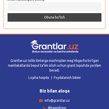
Grantlar.uz tolibi ilmlarga mashriqdan mag’ribgacha bo’lgan
mamlakatlarda bepul ta’lim olish uchun grant topishda yordam
beradi.
Loyiha haqida
Foydalanish bitimi
Biz bilan aloqa
info@grantlar.uz
@hamidziyo