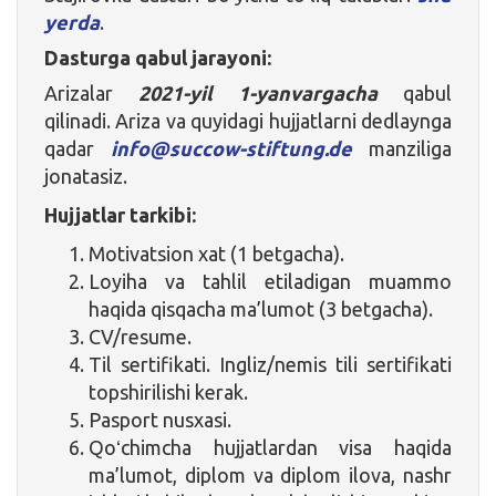
yerda
.
Dasturga qabul jarayoni:
Arizalar
2021-yil 1-yanvargacha
qabul
qilinadi. Ariza va quyidagi hujjatlarni dedlaynga
qadar
info@succow-stiftung.de
manziliga
jonatasiz.
Hujjatlar tarkibi:
Motivatsion xat (1 betgacha).
Loyiha va tahlil etiladigan muammo
haqida qisqacha ma’lumot (3 betgacha).
CV/resume.
Til sertifikati. Ingliz/nemis tili sertifikati
topshirilishi kerak.
Pasport nusxasi.
Qoʻchimcha hujjatlardan visa haqida
ma’lumot, diplom va diplom ilova, nashr