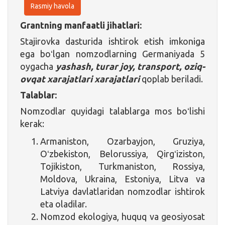
Rasmiy havola
Grantning manfaatli jihatlari:
Stajirovka dasturida ishtirok etish imkoniga
ega boʻlgan nomzodlarning Germaniyada 5
oygacha
yashash, turar joy, transport, oziq-
ovqat xarajatlari
xarajatlari
qoplab beriladi.
Talablar:
Nomzodlar quyidagi talablarga mos boʻlishi
kerak:
Armaniston, Ozarbayjon, Gruziya,
Oʻzbekiston, Belorussiya, Qirgʻiziston,
Tojikiston, Turkmaniston, Rossiya,
Moldova, Ukraina, Estoniya, Litva va
Latviya davlatlaridan nomzodlar ishtirok
eta oladilar.
Nomzod ekologiya, huquq va geosiyosat