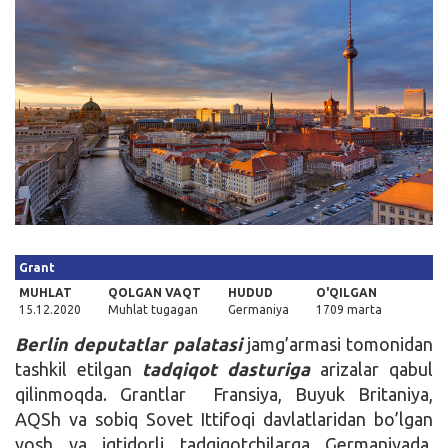
Kirish
Grant
MUHLAT
QOLGAN VAQT
HUDUD
O'QILGAN
15.12.2020
Muhlat tugagan
Germaniya
1709 marta
Berlin deputatlar palatasi
jamg’armasi tomonidan
tashkil etilgan
tadqiqot dasturiga
arizalar qabul
qilinmoqda. Grantlar Fransiya, Buyuk Britaniya,
AQSh va sobiq Sovet Ittifoqi davlatlaridan bo’lgan
yosh va iqtidorli tadqiqotchilarga Germaniyada,