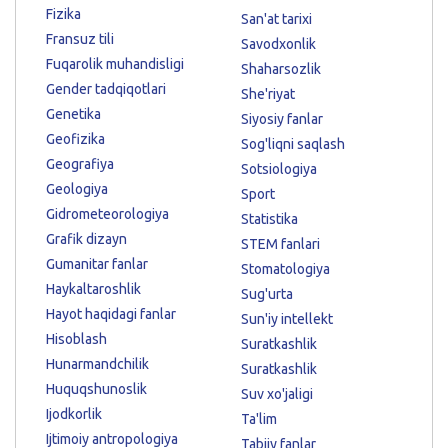
Fizika
San'at tarixi
Fransuz tili
Savodxonlik
Fuqarolik muhandisligi
Shaharsozlik
Gender tadqiqotlari
She'riyat
Genetika
Siyosiy fanlar
Geofizika
Sog'liqni saqlash
Geografiya
Sotsiologiya
Geologiya
Sport
Gidrometeorologiya
Statistika
Grafik dizayn
STEM fanlari
Gumanitar fanlar
Stomatologiya
Haykaltaroshlik
Sug'urta
Hayot haqidagi fanlar
Sun'iy intellekt
Hisoblash
Suratkashlik
Hunarmandchilik
Suratkashlik
Huquqshunoslik
Suv xo'jaligi
Ijodkorlik
Ta'lim
Ijtimoiy antropologiya
Tabiiy fanlar