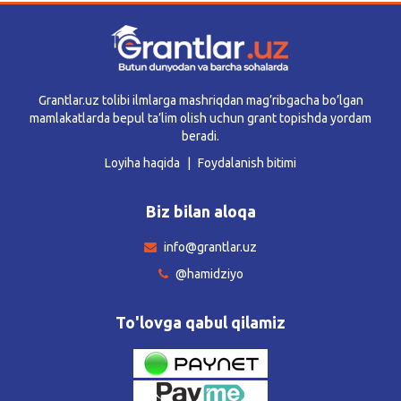
Grantlar.uz tolibi ilmlarga mashriqdan mag’ribgacha bo’lgan
mamlakatlarda bepul ta’lim olish uchun grant topishda yordam
beradi.
Loyiha haqida
Foydalanish bitimi
Biz bilan aloqa
info@grantlar.uz
@hamidziyo
To'lovga qabul qilamiz