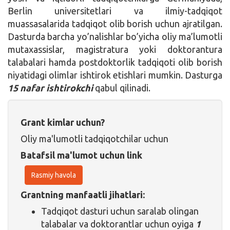
Berlin universitetlari va ilmiy-tadqiqot
muassasalarida tadqiqot olib borish uchun ajratilgan.
Dasturda barcha yo’nalishlar bo’yicha oliy ma’lumotli
mutaxassislar, magistratura yoki doktorantura
talabalari hamda postdoktorlik tadqiqoti olib borish
niyatidagi olimlar ishtirok etishlari mumkin. Dasturga
15 nafar ishtirokchi
qabul qilinadi.
Grant kimlar uchun?
Oliy ma'lumotli tadqiqotchilar uchun
Batafsil ma'lumot uchun link
Rasmiy havola
Grantning manfaatli jihatlari:
Tadqiqot dasturi uchun saralab olingan
talabalar va doktorantlar uchun oyiga
1