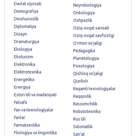
Davlat siyosati
Neyrobiologiya
Demografiya
Onkologiya
Dinshunoslik
Oshpazlik
Diplomatiya
Oziq-ovqat sanoati
Dizayn
Oziq-ovqat xavfsizligi
Dramaturgiya
Oʻrmon xoʻjaligi
Ekologiya
Pedagogika
Ekoturizm
Planetologiya
Elektronika
Psixologiya
Elektrotexnika
Qishloq xo'jaligi
Energetika
Qurilish
Energiya
Raqamli texnologiyalar
Eston tili va madaniyati
Raqqoslik
Falsafa
Rassomchilik
Fan va texnologiyalar
Robototexnika
Fanlar
Rus tili
Farmatsevtika
Salomatlik
Filologiya va lingvistika
San'at