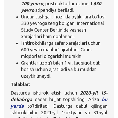
100 yevro
, postdoktorlar uchun
1 630
yevro
stipendiya beriladi.
Undan tashqari, hozirda oylik ijara to’lovi
330 yevroga teng bo’lgan International
Study Center Berlin’da yashash
xarajatlari ham qoplanadi.
Ishtirokchilarga safar xarajatlari uchun
600 yevro mablag’ ajratiladi. Grant
miqdorlari o’zgarishi mumkin.
Grantlar uzog’i bilan 1 yil tadqiqot olib
borish uchun ajratiladi va bu muddat
uzaytirilmaydi.
Talablar:
Dasturda ishtirok etish uchun
2020-yil 15-
dekabrga
qadar hujjat topshiring. Ariza
bu
yerda
to’ldiriladi. Dasturga qabul qilingan
ishtirokchilar 2021-yil 1-oktyabr va 31-iyul