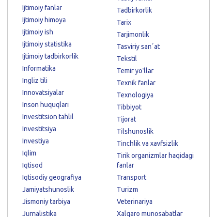
Ijtimoiy fanlar
Tadbirkorlik
Ijtimoiy himoya
Tarix
Ijtimoiy ish
Tarjimonlik
Ijtimoiy statistika
Tasviriy sanʼat
Ijtimoiy tadbirkorlik
Tekstil
Informatika
Temir yo'llar
Ingliz tili
Texnik fanlar
Innovatsiyalar
Texnologiya
Inson huquqlari
Tibbiyot
Investitsion tahlil
Tijorat
Investitsiya
Tilshunoslik
Investiya
Tinchlik va xavfsizlik
Iqlim
Tirik organizmlar haqidagi
Iqtisod
fanlar
Iqtisodiy geografiya
Transport
Jamiyatshunoslik
Turizm
Jismoniy tarbiya
Veterinariya
Jurnalistika
Xalqaro munosabatlar