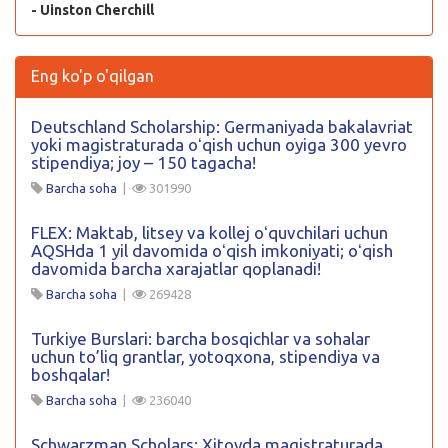
- Uinston Cherchill
Eng ko'p o'qilgan
Deutschland Scholarship: Germaniyada bakalavriat
yoki magistraturada oʻqish uchun oyiga 300 yevro
stipendiya; joy – 150 tagacha!
Barcha soha
|
301990
FLEX: Maktab, litsey va kollej oʻquvchilari uchun
AQSHda 1 yil davomida oʻqish imkoniyati; oʻqish
davomida barcha xarajatlar qoplanadi!
Barcha soha
|
269428
Turkiye Burslari: barcha bosqichlar va sohalar
uchun to’liq grantlar, yotoqxona, stipendiya va
boshqalar!
Barcha soha
|
236040
Schwarzman Scholars: Xitoyda magistraturada