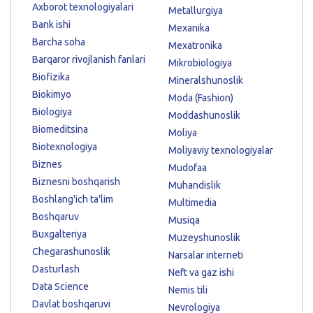
Axborot texnologiyalari
Metallurgiya
Bank ishi
Mexanika
Barcha soha
Mexatronika
Barqaror rivojlanish fanlari
Mikrobiologiya
Biofizika
Mineralshunoslik
Biokimyo
Moda (Fashion)
Biologiya
Moddashunoslik
Biomeditsina
Moliya
Biotexnologiya
Moliyaviy texnologiyalar
Biznes
Mudofaa
Biznesni boshqarish
Muhandislik
Boshlang'ich ta'lim
Multimedia
Boshqaruv
Musiqa
Buxgalteriya
Muzeyshunoslik
Chegarashunoslik
Narsalar interneti
Dasturlash
Neft va gaz ishi
Data Science
Nemis tili
Davlat boshqaruvi
Nevrologiya