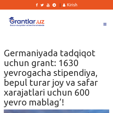
Kirish
|
Grantlar
Tanlovlar
Germaniyada tadqiqot
Ishlar
uchun grant: 1630
Kurslar
yevrogacha stipendiya,
Blog
bepul turar joy va safar
Yana
xarajatlari uchun 600
yevro mablag’!
Qidirish