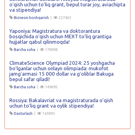
oʻqish uchun toʻliq grant, bepul turar joy, aviachipta
va stipendiya!
Biznesni boshqarish
|
227463
Yaponiya: Magistratura va doktorantura
bosqichida oʻqish uchun MEXT toʻliq grantiga
hujjatlar qabul qilinmoqda!
Barcha soha
|
178908
ClimateScience Olympiad 2024: 25 yoshgacha
boʻlganlar uchun onlayn olimpiada: mukofot
jamgʻarmasi 15 000 dollar va gʻoliblar Bakuga
bepul safar qiladi!
Barcha soha
|
149695
Rossiya: Bakalavriat va magistraturada o’qish
uchun to’liq grant va oylik stipendiya!
Dasturlash
|
143893