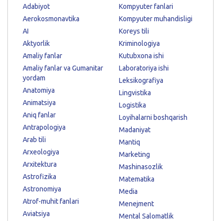
Adabiyot
Kompyuter fanlari
Aerokosmonavtika
Kompyuter muhandisligi
AI
Koreys tili
Aktyorlik
Kriminologiya
Amaliy fanlar
Kutubxona ishi
Amaliy fanlar va Gumanitar
Laboratoriya ishi
yordam
Leksikografiya
Anatomiya
Lingvistika
Animatsiya
Logistika
Aniq fanlar
Loyihalarni boshqarish
Antrapologiya
Madaniyat
Arab tili
Mantiq
Arxeologiya
Marketing
Arxitektura
Mashinasozlik
Astrofizika
Matematika
Astronomiya
Media
Atrof-muhit fanlari
Menejment
Aviatsiya
Mental Salomatlik