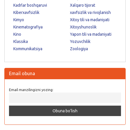
Kadrlar boshqaruvi
Xalqaro tijorat
Kiberxavfsizlik
xavfsizlik va rivojlanish
Kimyo
Xitoy tili va madaniyati
Kinematografiya
Xitoyshunoslik
Kino
Yapon tili va madaniyati
Klassika
Yozuvchilik
Kommunikatsiya
Zoologiya
Email obuna
Email manzilingizni yozing: