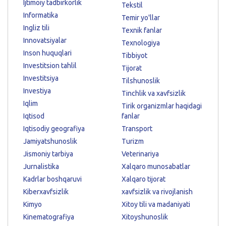
Ijtimoiy tadbirkorlik
Tekstil
Informatika
Temir yo'llar
Ingliz tili
Texnik fanlar
Innovatsiyalar
Texnologiya
Inson huquqlari
Tibbiyot
Investitsion tahlil
Tijorat
Investitsiya
Tilshunoslik
Investiya
Tinchlik va xavfsizlik
Iqlim
Tirik organizmlar haqidagi
Iqtisod
fanlar
Iqtisodiy geografiya
Transport
Jamiyatshunoslik
Turizm
Jismoniy tarbiya
Veterinariya
Jurnalistika
Xalqaro munosabatlar
Kadrlar boshqaruvi
Xalqaro tijorat
Kiberxavfsizlik
xavfsizlik va rivojlanish
Kimyo
Xitoy tili va madaniyati
Kinematografiya
Xitoyshunoslik