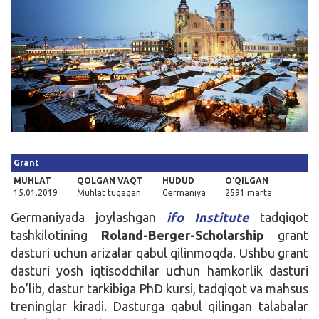
Kirish
Grant
MUHLAT
QOLGAN VAQT
HUDUD
O'QILGAN
15.01.2019
Muhlat tugagan
Germaniya
2591 marta
Germaniyada joylashgan
ifo Institute
tadqiqot
tashkilotining
Roland-Berger-Scholarship
grant
dasturi uchun arizalar qabul qilinmoqda. Ushbu grant
dasturi yosh iqtisodchilar uchun hamkorlik dasturi
bo’lib, dastur tarkibiga PhD kursi, tadqiqot va mahsus
treninglar kiradi. Dasturga qabul qilingan talabalar