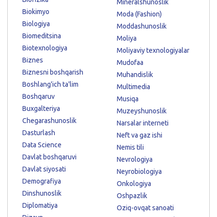
Mineralshunoslik
Biokimyo
Moda (Fashion)
Biologiya
Moddashunoslik
Biomeditsina
Moliya
Biotexnologiya
Moliyaviy texnologiyalar
Biznes
Mudofaa
Biznesni boshqarish
Muhandislik
Boshlang'ich ta'lim
Multimedia
Boshqaruv
Musiqa
Buxgalteriya
Muzeyshunoslik
Chegarashunoslik
Narsalar interneti
Dasturlash
Neft va gaz ishi
Data Science
Nemis tili
Davlat boshqaruvi
Nevrologiya
Davlat siyosati
Neyrobiologiya
Demografiya
Onkologiya
Dinshunoslik
Oshpazlik
Diplomatiya
Oziq-ovqat sanoati