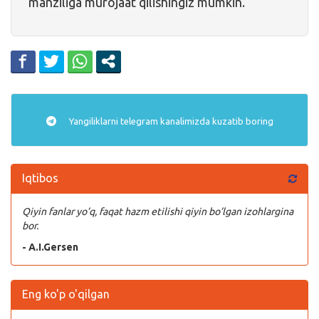
manziliga murojaat qilishingiz mumkin.
Yangiliklarni
telegram
kanalimizda kuzatib boring
Iqtibos
Qiyin fanlar yo’q, faqat hazm etilishi qiyin bo’lgan izohlargina
bor.
- A.I.Gersen
Eng ko'p o'qilgan