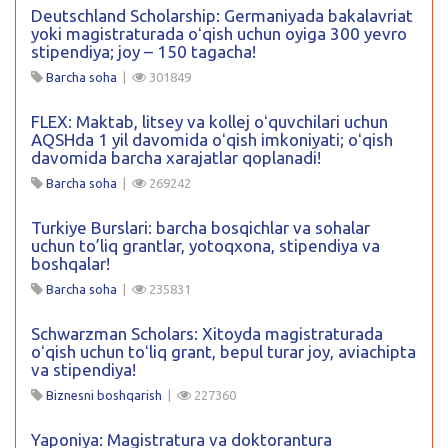
Deutschland Scholarship: Germaniyada bakalavriat
yoki magistraturada oʻqish uchun oyiga 300 yevro
stipendiya; joy – 150 tagacha!
Barcha soha
|
301849
FLEX: Maktab, litsey va kollej oʻquvchilari uchun
AQSHda 1 yil davomida oʻqish imkoniyati; oʻqish
davomida barcha xarajatlar qoplanadi!
Barcha soha
|
269242
Turkiye Burslari: barcha bosqichlar va sohalar
uchun to’liq grantlar, yotoqxona, stipendiya va
boshqalar!
Barcha soha
|
235831
Schwarzman Scholars: Xitoyda magistraturada
oʻqish uchun toʻliq grant, bepul turar joy, aviachipta
va stipendiya!
Biznesni boshqarish
|
227360
Yaponiya: Magistratura va doktorantura