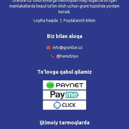
Grantlar.uz tolibi ilmlarga mashriqdan mag’ribgacha bo’lgan
mamlakatlarda bepul ta’lim olish uchun grant topishda yordam
beradi.
Loyiha haqida
Foydalanish bitimi
Biz bilan aloqa
info@grantlar.uz
@hamidziyo
To'lovga qabul qilamiz
Ijtimoiy tarmoqlarda