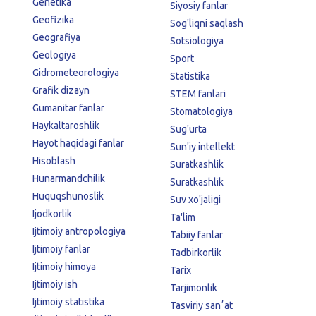
Genetika
Siyosiy fanlar
Geofizika
Sog'liqni saqlash
Geografiya
Sotsiologiya
Geologiya
Sport
Gidrometeorologiya
Statistika
Grafik dizayn
STEM fanlari
Gumanitar fanlar
Stomatologiya
Haykaltaroshlik
Sug'urta
Hayot haqidagi fanlar
Sun'iy intellekt
Hisoblash
Suratkashlik
Hunarmandchilik
Suratkashlik
Huquqshunoslik
Suv xo'jaligi
Ijodkorlik
Ta'lim
Ijtimoiy antropologiya
Tabiiy fanlar
Ijtimoiy fanlar
Tadbirkorlik
Ijtimoiy himoya
Tarix
Ijtimoiy ish
Tarjimonlik
Ijtimoiy statistika
Tasviriy sanʼat