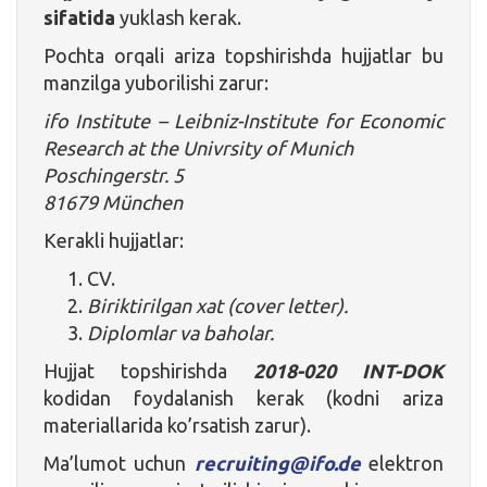
sifatida
yuklash kerak.
Pochta orqali ariza topshirishda hujjatlar bu
manzilga yuborilishi zarur:
ifo Institute – Leibniz-Institute for Economic
Research at the Univrsity of Munich
Poschingerstr.
5
81679 München
Kerakli hujjatlar:
CV.
Biriktirilgan xat (cover letter).
Diplomlar va baholar.
Hujjat topshirishda
2018-020 INT-DOK
kodidan foydalanish kerak (kodni ariza
materiallarida ko’rsatish zarur).
Ma’lumot uchun
recruiting@ifo.de
elektron