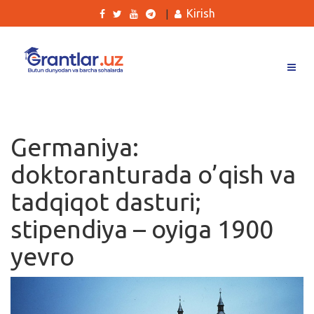
Kirish
|
Grantlar
Tanlovlar
Germaniya:
Ishlar
doktoranturada o’qish va
Kurslar
tadqiqot dasturi;
Blog
stipendiya – oyiga 1900
Yana
yevro
Qidirish