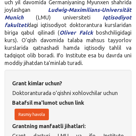
uch yil davomida Germaniyaning Myunxen shahrida
joylashgan
Ludwig-Maximilians-Universität
Munich
(LMU) universiteti
Iqtisodiyot
fakulteti
dagi iqtisodiyot doktorantura kurslaridan
biriga qabul qilinadi (
Oliver Falck
boshchiligidagi
kurs). O’qish davomida talaba mahsus tayyorlov
kurslarida qatnashadi hamda iqtisodiy tahlil va
tadqiqot olib boradi. Ifo Institute esa bu davrda uni
moddiy jihatdan ta’minlab turadi.
Grant kimlar uchun?
Doktoranturada o’qishni xohlovchilar uchun
Batafsil ma'lumot uchun link
Rasmiy havola
Grantning manfaatli jihatlari:
Grant dasturi LMU va ifo Institute