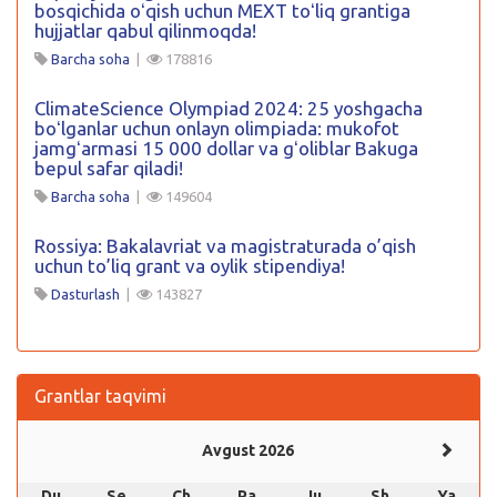
bosqichida oʻqish uchun MEXT toʻliq grantiga
hujjatlar qabul qilinmoqda!
Barcha soha
|
178816
ClimateScience Olympiad 2024: 25 yoshgacha
boʻlganlar uchun onlayn olimpiada: mukofot
jamgʻarmasi 15 000 dollar va gʻoliblar Bakuga
bepul safar qiladi!
Barcha soha
|
149604
Rossiya: Bakalavriat va magistraturada o’qish
uchun to’liq grant va oylik stipendiya!
Dasturlash
|
143827
Grantlar taqvimi
Avgust 2026
Du
Se
Ch
Pa
Ju
Sh
Ya