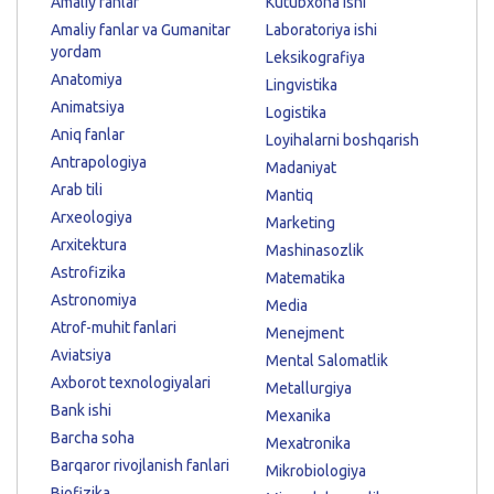
Amaliy fanlar
Kutubxona ishi
Amaliy fanlar va Gumanitar
Laboratoriya ishi
yordam
Leksikografiya
Anatomiya
Lingvistika
Animatsiya
Logistika
Aniq fanlar
Loyihalarni boshqarish
Antrapologiya
Madaniyat
Arab tili
Mantiq
Arxeologiya
Marketing
Arxitektura
Mashinasozlik
Astrofizika
Matematika
Astronomiya
Media
Atrof-muhit fanlari
Menejment
Aviatsiya
Mental Salomatlik
Axborot texnologiyalari
Metallurgiya
Bank ishi
Mexanika
Barcha soha
Mexatronika
Barqaror rivojlanish fanlari
Mikrobiologiya
Biofizika