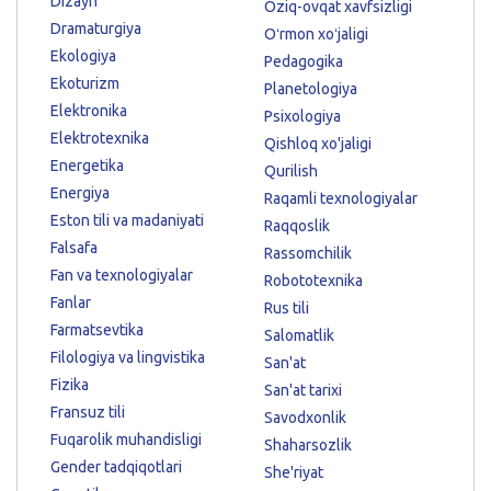
Dizayn
Oziq-ovqat xavfsizligi
Dramaturgiya
Oʻrmon xoʻjaligi
Ekologiya
Pedagogika
Ekoturizm
Planetologiya
Elektronika
Psixologiya
Elektrotexnika
Qishloq xo'jaligi
Energetika
Qurilish
Energiya
Raqamli texnologiyalar
Eston tili va madaniyati
Raqqoslik
Falsafa
Rassomchilik
Fan va texnologiyalar
Robototexnika
Fanlar
Rus tili
Farmatsevtika
Salomatlik
Filologiya va lingvistika
San'at
Fizika
San'at tarixi
Fransuz tili
Savodxonlik
Fuqarolik muhandisligi
Shaharsozlik
Gender tadqiqotlari
She'riyat