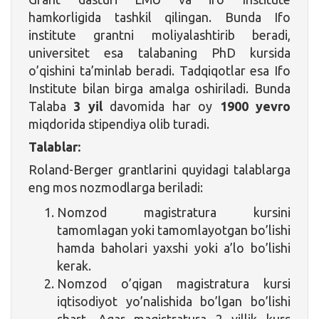
hamkorligida tashkil qilingan. Bunda Ifo
institute grantni moliyalashtirib beradi,
universitet esa talabaning PhD kursida
o’qishini ta’minlab beradi. Tadqiqotlar esa Ifo
Institute bilan birga amalga oshiriladi. Bunda
Talaba
3 yil
davomida har oy
1900 yevro
miqdorida stipendiya olib turadi.
Talablar:
Roland-Berger grantlarini quyidagi talablarga
eng mos nozmodlarga beriladi:
Nomzod magistratura kursini
tamomlagan yoki tamomlayotgan bo’lishi
hamda baholari yaxshi yoki a’lo bo’lishi
kerak.
Nomzod o’qigan magistratura kursi
iqtisodiyot yo’nalishida bo’lgan bo’lishi
shart. Agar magistratura 2 yillik kurs