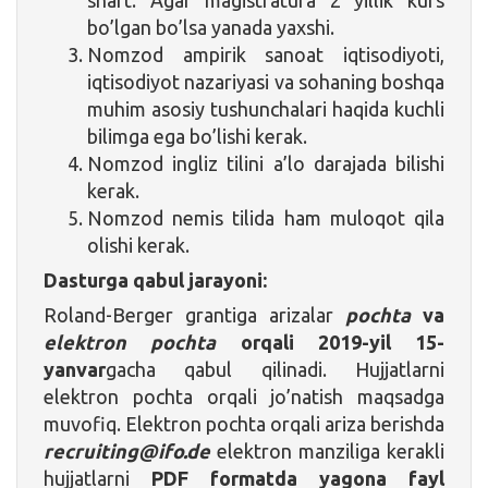
bo’lgan bo’lsa yanada yaxshi.
Nomzod ampirik sanoat iqtisodiyoti,
iqtisodiyot nazariyasi va sohaning boshqa
muhim asosiy tushunchalari haqida kuchli
bilimga ega bo’lishi kerak.
Nomzod ingliz tilini a’lo darajada bilishi
kerak.
Nomzod nemis tilida ham muloqot qila
olishi kerak.
Dasturga qabul jarayoni:
Roland-Berger grantiga arizalar
pochta
va
elektron pochta
orqali
2019-yil 15-
yanvar
gacha qabul qilinadi. Hujjatlarni
elektron pochta orqali jo’natish maqsadga
muvofiq. Elektron pochta orqali ariza berishda
recruiting@ifo.de
elektron manziliga kerakli
hujjatlarni
PDF formatda yagona fayl