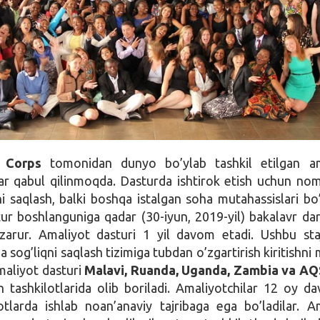
 Corps
tomonidan dunyo bo’ylab tashkil etilgan am
lar qabul qilinmoqda. Dasturda ishtirok etish uchun no
i saqlash, balki boshqa istalgan soha mutahassislari bo’l
r boshlanguniga qadar (30-iyun, 2019-yil) bakalavr dar
 zarur. Amaliyot dasturi 1 yil davom etadi. Ushbu sta
ga sog’liqni saqlash tizimiga tubdan o’zgartirish kiritishn
maliyot dasturi
Malavi, Ruanda, Uganda, Zambia va A
sh tashkilotlarida olib boriladi. Amaliyotchilar 12 oy d
tlarda ishlab noan’anaviy tajribaga ega bo’ladilar. A