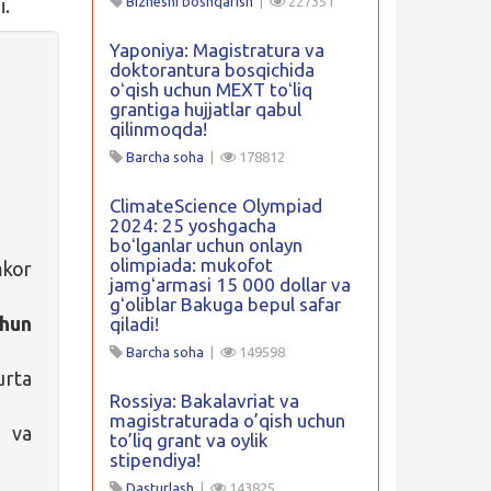
Biznesni boshqarish
|
227351
i.
Yaponiya: Magistratura va
doktorantura bosqichida
oʻqish uchun MEXT toʻliq
grantiga hujjatlar qabul
qilinmoqda!
Barcha soha
|
178812
ClimateScience Olympiad
2024: 25 yoshgacha
boʻlganlar uchun onlayn
olimpiada: mukofot
kor
jamgʻarmasi 15 000 dollar va
gʻoliblar Bakuga bepul safar
hun
qiladi!
Barcha soha
|
149598
urta
Rossiya: Bakalavriat va
magistraturada o’qish uchun
g va
to’liq grant va oylik
stipendiya!
Dasturlash
|
143825