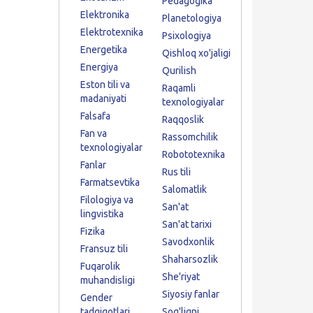
Pedagogika
Elektronika
Planetologiya
Elektrotexnika
Psixologiya
Energetika
Qishloq xo'jaligi
Energiya
Qurilish
Eston tili va
Raqamli
madaniyati
texnologiyalar
Falsafa
Raqqoslik
Fan va
Rassomchilik
texnologiyalar
Robototexnika
Fanlar
Rus tili
Farmatsevtika
Salomatlik
Filologiya va
San'at
lingvistika
San'at tarixi
Fizika
Savodxonlik
Fransuz tili
Shaharsozlik
Fuqarolik
She'riyat
muhandisligi
Siyosiy fanlar
Gender
tadqiqotlari
Sog'liqni