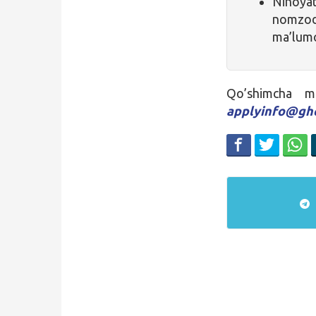
Nihoyat
nomzod
ma’lum
Qo’shimcha 
applyinfo@ghc