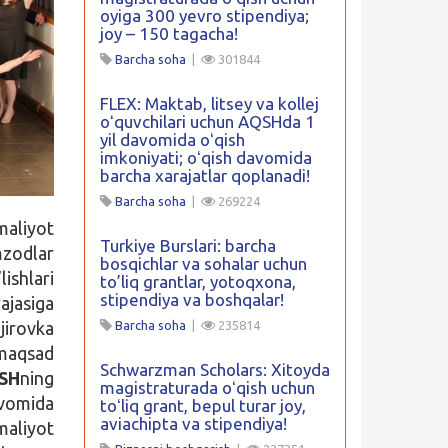
oyiga 300 yevro stipendiya;
joy – 150 tagacha!
Barcha soha
|
301844
FLEX: Maktab, litsey va kollej
oʻquvchilari uchun AQSHda 1
yil davomida oʻqish
imkoniyati; oʻqish davomida
barcha xarajatlar qoplanadi!
Barcha soha
|
269224
aliyot
Turkiye Burslari: barcha
mzodlar
bosqichlar va sohalar uchun
ishlari
to’liq grantlar, yotoqxona,
stipendiya va boshqalar!
ajasiga
jirovka
Barcha soha
|
235814
i maqsad
Schwarzman Scholars: Xitoyda
QSH
ning
magistraturada oʻqish uchun
avomida
toʻliq grant, bepul turar joy,
aviachipta va stipendiya!
maliyot