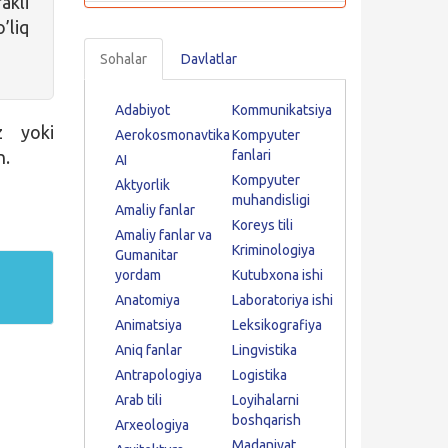
akli
’liq
Sohalar
Davlatlar
Adabiyot
Kommunikatsiya
iz yoki
Aerokosmonavtika
Kompyuter
n.
fanlari
AI
Kompyuter
Aktyorlik
muhandisligi
Amaliy fanlar
Koreys tili
Amaliy fanlar va
Kriminologiya
Gumanitar
yordam
Kutubxona ishi
Anatomiya
Laboratoriya ishi
Animatsiya
Leksikografiya
Aniq fanlar
Lingvistika
Antrapologiya
Logistika
Arab tili
Loyihalarni
boshqarish
Arxeologiya
Madaniyat