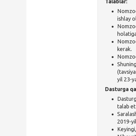
Talablar:
Nomzod 
ishlay o
Nomzod
holatiga
Nomzod 
kerak.
Nomzod i
Shuning
(tavsiy
yil 23-y
Dasturga qa
Dasturg
talab et
Sarala
2019-yil
Keyingi,