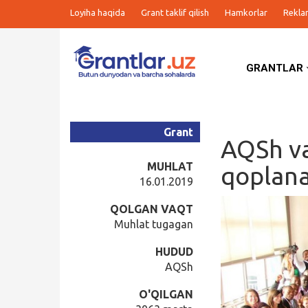
Loyiha haqida
Grant taklif qilish
Hamkorlar
Rekla
GRANTLAR
Grantlar
Tanlovlar
Grant
AQSh va
Ishlar
MUHLAT
qoplana
16.01.2019
Kurslar
QOLGAN VAQT
Muhlat tugagan
Blog
HUDUD
AQSh
Yana
O'QILGAN