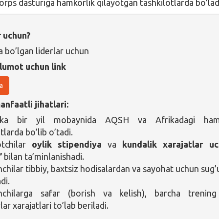
rps dasturiga hamkorlik qilayotgan tashkilotlarda bo’lad
r uchun?
 bo’lgan liderlar uchun
lumot uchun link
a
nfaatli jihatlari:
ovka bir yil mobaynida AQSH va Afrikadagi ham
tlarda bo’lib o’tadi.
tchilar
oylik stipendiya
va
kundalik xarajatlar uc
’
bilan ta’minlanishadi.
chilar tibbiy, baxtsiz hodisalardan va sayohat uchun sug’
di.
hchilarga safar (borish va kelish), barcha trenin
ar xarajatlari to’lab beriladi.