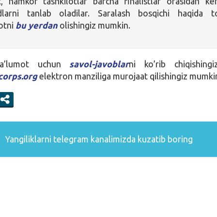
, hamkor tashkilotlar barcha finalistlar orasidan ker
larni tanlab oladilar. Saralash bosqichi haqida to
otni
bu yerdan
olishingiz mumkin.
ma’lumot uchun
savol-javoblar
ni ko’rib chiqishing
orps.org
elektron manziliga murojaat qilishingiz mumki
Yangiliklarni
telegram
kanalimizda kuzatib boring