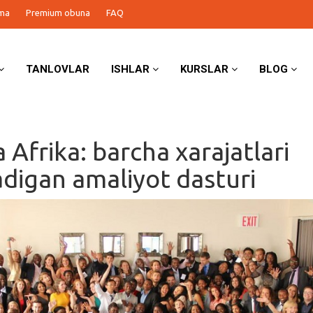
ma
Premium obuna
FAQ
TANLOVLAR
ISHLAR
KURSLAR
BLOG
 Afrika: barcha xarajatlari
digan amaliyot dasturi