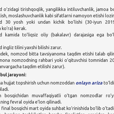
o’zidagi tirishqoqlik, yangilikka intiluvchanlik, jamoa bo
lish, moslashuvchanlik kabi sifatlarni namoyon etishi lozi
 30 yosh yoki undan kichik bo’lishi (30-iyun 2019
 ko’ra) kerak.
kamida to’liqsiz oliy (bakalavr) darajasiga ega bo’l
ngliz tilini yaxshi bilishi zarur.
dek, nomzod bitta tavsiyanoma taqdim etishi talab qili
anona nomzodning rahbari yoki o’qituvchisi tomnidan 2
anvargacha taqdim etilishi zarur).
bul jarayoni:
a hujjat topshirish uchun nomzoddan
onlayn ariza
to’ldi
iladi.
sh bosqichidan muvaffaqiyatli o’tgan nomzodlar ro’y
ning fevral oyida e’lon qilinadi.
 final bosqichi mart oyida suhbat ko’rinishida bo’lib o’tadi