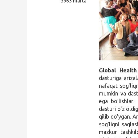
3963 marta
Qidirish
Kirish
Global Health
dasturiga ariza
nafaqat sog’liqn
mumkin va dastu
ega bo’lishlari
dasturi o’z oldi
qilib qo’ygan. A
sog’liqni saqla
mazkur tashkilo