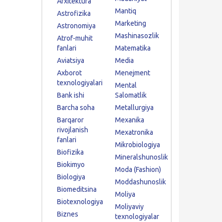
Arxitektura
Mantiq
Astrofizika
Marketing
Astronomiya
Mashinasozlik
Atrof-muhit
fanlari
Matematika
Aviatsiya
Media
Axborot
Menejment
texnologiyalari
Mental
Bank ishi
Salomatlik
Barcha soha
Metallurgiya
Barqaror
Mexanika
rivojlanish
Mexatronika
fanlari
Mikrobiologiya
Biofizika
Mineralshunoslik
Biokimyo
Moda (Fashion)
Biologiya
Moddashunoslik
Biomeditsina
Moliya
Biotexnologiya
Moliyaviy
Biznes
texnologiyalar