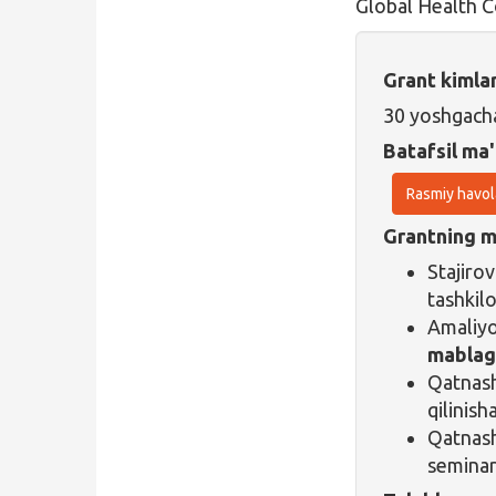
Global Health Co
Grant kimla
30 yoshgacha
Batafsil ma'
Rasmiy havol
Grantning ma
Stajir
tashkilo
Amaliyo
mablag
Qatnash
qilinisha
Qatnas
seminarl