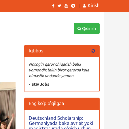
Kirish
|
Qidirish
Iqtibos
Notog’ri qaror chiqarish balki
yomondir, lekin biror qarorga kela
olmaslik undanda yomon.
- Stiv Jobs
Eng ko'p o'qilgan
Deutschland Scholarship:
Germaniyada bakalavriat yoki
magistraturada oʻqish uchun