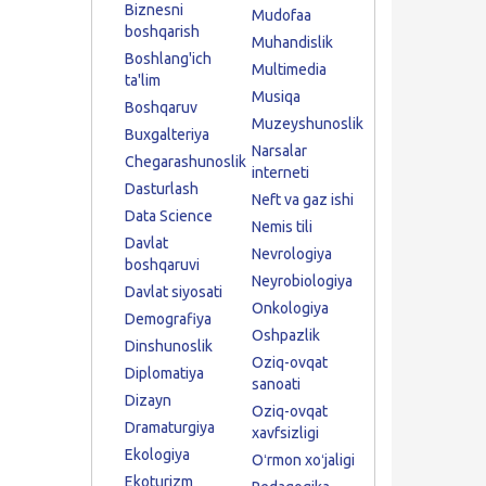
Biznesni
Mudofaa
boshqarish
Muhandislik
Boshlang'ich
Multimedia
ta'lim
Musiqa
Boshqaruv
Muzeyshunoslik
Buxgalteriya
Narsalar
Chegarashunoslik
interneti
Dasturlash
Neft va gaz ishi
Data Science
Nemis tili
Davlat
Nevrologiya
boshqaruvi
Neyrobiologiya
Davlat siyosati
Onkologiya
Demografiya
Oshpazlik
Dinshunoslik
Oziq-ovqat
Diplomatiya
sanoati
Dizayn
Oziq-ovqat
Dramaturgiya
xavfsizligi
Ekologiya
Oʻrmon xoʻjaligi
Ekoturizm