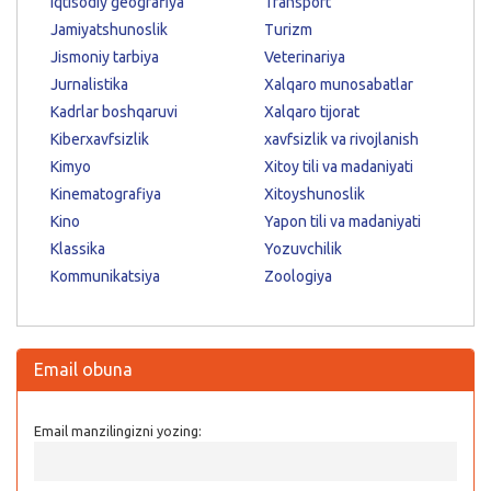
Iqtisodiy geografiya
Transport
Jamiyatshunoslik
Turizm
Jismoniy tarbiya
Veterinariya
Jurnalistika
Xalqaro munosabatlar
Kadrlar boshqaruvi
Xalqaro tijorat
Kiberxavfsizlik
xavfsizlik va rivojlanish
Kimyo
Xitoy tili va madaniyati
Kinematografiya
Xitoyshunoslik
Kino
Yapon tili va madaniyati
Klassika
Yozuvchilik
Kommunikatsiya
Zoologiya
Email obuna
Email manzilingizni yozing: