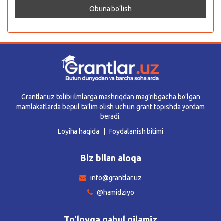
Grantlar.uz tolibi ilmlarga mashriqdan mag’ribgacha bo’lgan
mamlakatlarda bepul ta’lim olish uchun grant topishda yordam
beradi.
Loyiha haqida
Foydalanish bitimi
Biz bilan aloqa
info@grantlar.uz
@hamidziyo
To'lovga qabul qilamiz