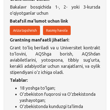
Bakalavr bosqichida 1-, 2- yoki 3-kursda
o'qiyotganlar uchun
Batafsil ma'lumot uchun link
Ariza topshirish
Rasmiy havola
Grantning manfaatli jihatlari:
Grant to’liq beriladi va u Universitet kontrakt
to’lovini, AQShga borish, AQShdan
aviabiletlarini, yotoqxona, tibbiy sug’urta,
kerakli adabiyotlar uchun xarajatlarni, va oylik
stipendiyani o’z ichiga oladi.
Talablar:
18 yoshga to’lgan;
O’zbekiston fuqorosi va O’zbekistonda
yashayotgan;
O’zbekistonda kunduzgi ta’limda