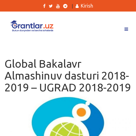
Kirish
|
Grantlar
Tanlovlar
Global Bakalavr
Ishlar
Almashinuv dasturi 2018-
Kurslar
2019 – UGRAD 2018-2019
Blog
Yana
Qidirish