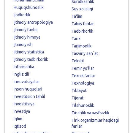
Suratkashlik
Huquqshunoslik
Suv xo'jaligi
Ijodkorlik
Ta'lim
Ijtimoiy antropologiya
Tabiiy fanlar
Ijtimoiy fanlar
Tadbirkorlik
Ijtimoiy himoya
Tarix
Ijtimoiy ish
Tarjimonlik
Ijtimoiy statistika
Tasviriy sanʼat
Ijtimoiy tadbirkorlik
Tekstil
Informatika
Temir yo'llar
Ingliz tili
Texnik fanlar
Innovatsiyalar
Texnologiya
Inson huquqlari
Tibbiyot
Investitsion tahlil
Tijorat
Investitsiya
Tilshunoslik
Investiya
Tinchlik va xavfsizlik
Iqlim
Tirik organizmlar haqidagi
Iqtisod
fanlar