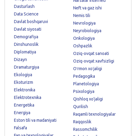
Narsalar interneti
Dasturlash
Neft va gaz ishi
Data Science
Nemis tili
Davlat boshqaruvi
Nevrologiya
Davlat siyosati
Neyrobiologiya
Demografiya
Onkologiya
Dinshunoslik
Oshpazlik
Diplomatiya
Oziq-ovqat sanoati
Dizayn
Oziq-ovqat xavfsizligi
Dramaturgiya
Oʻrmon xoʻjaligi
Ekologiya
Pedagogika
Ekoturizm
Planetologiya
Elektronika
Psixologiya
Elektrotexnika
Qishloq xo'jaligi
Energetika
Qurilish
Energiya
Raqamli texnologiyalar
Eston tili va madaniyati
Raqqoslik
Falsafa
Rassomchilik
Fan va texnologiyalar