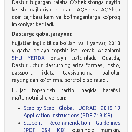
Dastur tugatgan talaba O’zbekistonga qaytib
ketish majburiyatini oladi. AQSh va AQShga
doir tajribasi kam va bo’lmaganlarga ko’proq
imkoniyat beriladi.
Dasturga qabul jarayoni:
hujjatlar ingliz tilida bo’lishi va 1 yanvar, 2018
yilgacha onlayn topshirilishi kerak. Arizalarni
SHU YERDA
onlayn to’ldiriladi. Odatda,
Dastur uchun dasturning ariza formasi, insho,
passport, ikkita tavsiyanoma, baholar
reytingidan ko’chirma, portfolio so’raladi.
Hujjat topshirish tartibi haqida batafsil
ma’lumotni shu yerdan:
Step-by-Step Global UGRAD 2018-19
Application Instructions (PDF 719 KB)
Student Recommendation Guidelines
(PDF 394 KB)
olishingiz mumkin.