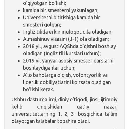
o’qiyotgan bo’lishi;
kamida bir smesterni yakunlagan;
Universitetni bitirishiga kamida bir
smesteri qolgan;
Ingliz tilida erkin muloqot qila oladigan;
Almashinuv visasini (J-1) ola oladigan;
2018 yil, avgust AQShda o’qishni boshlay
oladigan (Ingliz tili kurslari uchun);
2019 yil yanvar asosiy smester darslarni
boshlaydiganlar uchun;
A’lo baholarga o’qish, volontyorlik va
liderlik qobiliyatlarini ko’rsata oladigan
bo’lishi kerak.
Ushbu dasturga irqi, diniy e’tiqodi, jinsi, ijtimoiy
kelib chiqishidan qat’iy nazar,
universititetlarning 1, 2, 3- bosqichida ta’lim
olayotgan talabalar topshira oladi.