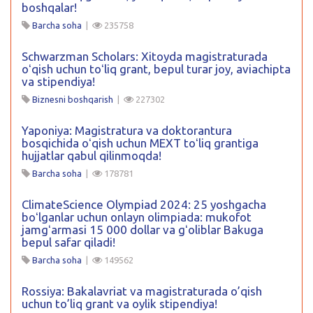
boshqalar!
Barcha soha
|
235758
Schwarzman Scholars: Xitoyda magistraturada
oʻqish uchun toʻliq grant, bepul turar joy, aviachipta
va stipendiya!
Biznesni boshqarish
|
227302
Yaponiya: Magistratura va doktorantura
bosqichida oʻqish uchun MEXT toʻliq grantiga
hujjatlar qabul qilinmoqda!
Barcha soha
|
178781
ClimateScience Olympiad 2024: 25 yoshgacha
boʻlganlar uchun onlayn olimpiada: mukofot
jamgʻarmasi 15 000 dollar va gʻoliblar Bakuga
bepul safar qiladi!
Barcha soha
|
149562
Rossiya: Bakalavriat va magistraturada o’qish
uchun to’liq grant va oylik stipendiya!