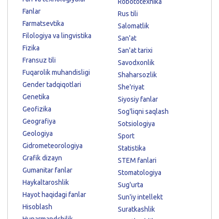
Robototexnika
Fanlar
Rus tili
Farmatsevtika
Salomatlik
Filologiya va lingvistika
San'at
Fizika
San'at tarixi
Fransuz tili
Savodxonlik
Fuqarolik muhandisligi
Shaharsozlik
Gender tadqiqotlari
She'riyat
Genetika
Siyosiy fanlar
Geofizika
Sog'liqni saqlash
Geografiya
Sotsiologiya
Geologiya
Sport
Gidrometeorologiya
Statistika
Grafik dizayn
STEM fanlari
Gumanitar fanlar
Stomatologiya
Haykaltaroshlik
Sug'urta
Hayot haqidagi fanlar
Sun'iy intellekt
Hisoblash
Suratkashlik
Hunarmandchilik