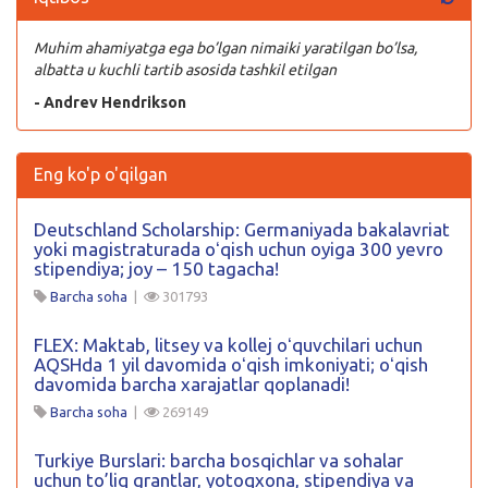
Muhim ahamiyatga ega bo’lgan nimaiki yaratilgan bo’lsa,
albatta u kuchli tartib asosida tashkil etilgan
- Andrev Hendrikson
Eng ko'p o'qilgan
Deutschland Scholarship: Germaniyada bakalavriat
yoki magistraturada oʻqish uchun oyiga 300 yevro
stipendiya; joy – 150 tagacha!
Barcha soha
|
301793
FLEX: Maktab, litsey va kollej oʻquvchilari uchun
AQSHda 1 yil davomida oʻqish imkoniyati; oʻqish
davomida barcha xarajatlar qoplanadi!
Barcha soha
|
269149
Turkiye Burslari: barcha bosqichlar va sohalar
uchun to’liq grantlar, yotoqxona, stipendiya va