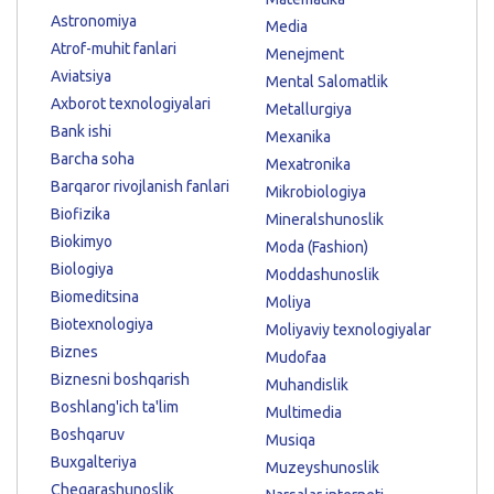
Astronomiya
Media
Atrof-muhit fanlari
Menejment
Aviatsiya
Mental Salomatlik
Axborot texnologiyalari
Metallurgiya
Bank ishi
Mexanika
Barcha soha
Mexatronika
Barqaror rivojlanish fanlari
Mikrobiologiya
Biofizika
Mineralshunoslik
Biokimyo
Moda (Fashion)
Biologiya
Moddashunoslik
Biomeditsina
Moliya
Biotexnologiya
Moliyaviy texnologiyalar
Biznes
Mudofaa
Biznesni boshqarish
Muhandislik
Boshlang'ich ta'lim
Multimedia
Boshqaruv
Musiqa
Buxgalteriya
Muzeyshunoslik
Chegarashunoslik