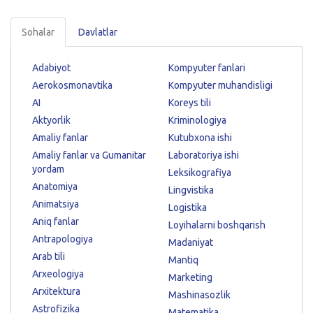
Sohalar
Davlatlar
Adabiyot
Kompyuter fanlari
Aerokosmonavtika
Kompyuter muhandisligi
AI
Koreys tili
Aktyorlik
Kriminologiya
Amaliy fanlar
Kutubxona ishi
Amaliy fanlar va Gumanitar
Laboratoriya ishi
yordam
Leksikografiya
Anatomiya
Lingvistika
Animatsiya
Logistika
Aniq fanlar
Loyihalarni boshqarish
Antrapologiya
Madaniyat
Arab tili
Mantiq
Arxeologiya
Marketing
Arxitektura
Mashinasozlik
Astrofizika
Matematika