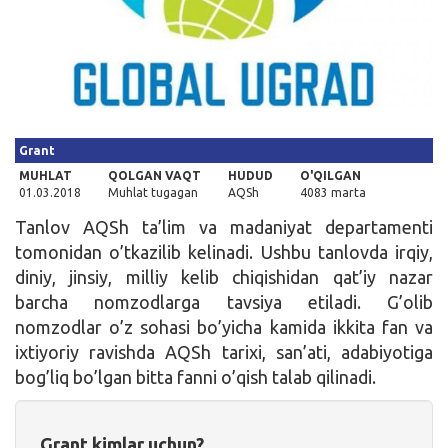
Kirish
Grant
MUHLAT
QOLGAN VAQT
HUDUD
O'QILGAN
01.03.2018
Muhlat tugagan
AQSh
4083 marta
Tanlov AQSh ta’lim va madaniyat departamenti
tomonidan o’tkazilib kelinadi. Ushbu tanlovda irqiy,
diniy, jinsiy, milliy kelib chiqishidan qat’iy nazar
barcha nomzodlarga tavsiya etiladi. G’olib
nomzodlar o’z sohasi bo’yicha kamida ikkita fan va
ixtiyoriy ravishda AQSh tarixi, san’ati, adabiyotiga
bog’liq bo’lgan bitta fanni o’qish talab qilinadi.
Grant kimlar uchun?