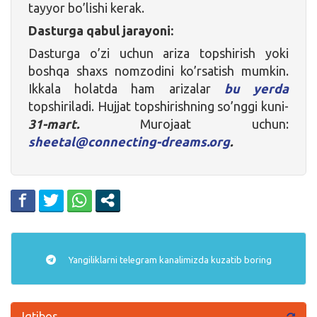
tayyor bo’lishi kerak.
Dasturga qabul jarayoni:
Dasturga o’zi uchun ariza topshirish yoki
boshqa shaxs nomzodini ko’rsatish mumkin.
Ikkala holatda ham arizalar
bu yerda
topshiriladi. Hujjat topshirishning so’nggi kuni-
31-mart.
Murojaat uchun:
sheetal@connecting-dreams.org
.
Yangiliklarni
telegram
kanalimizda kuzatib boring
Iqtibos