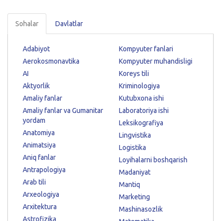
Sohalar
Davlatlar
Adabiyot
Kompyuter fanlari
Aerokosmonavtika
Kompyuter muhandisligi
AI
Koreys tili
Aktyorlik
Kriminologiya
Amaliy fanlar
Kutubxona ishi
Amaliy fanlar va Gumanitar
Laboratoriya ishi
yordam
Leksikografiya
Anatomiya
Lingvistika
Animatsiya
Logistika
Aniq fanlar
Loyihalarni boshqarish
Antrapologiya
Madaniyat
Arab tili
Mantiq
Arxeologiya
Marketing
Arxitektura
Mashinasozlik
Astrofizika