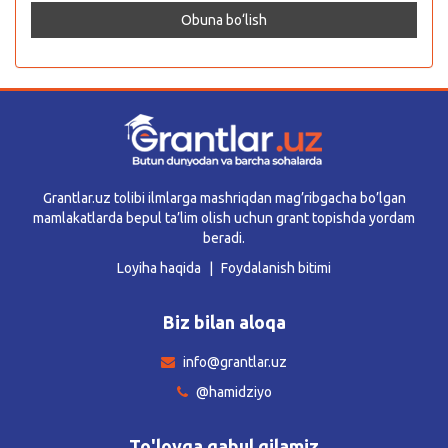
Grantlar.uz tolibi ilmlarga mashriqdan mag’ribgacha bo’lgan
mamlakatlarda bepul ta’lim olish uchun grant topishda yordam
beradi.
Loyiha haqida
Foydalanish bitimi
Biz bilan aloqa
info@grantlar.uz
@hamidziyo
To'lovga qabul qilamiz