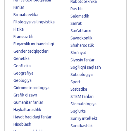
Robototexnika
Fanlar
Rus tili
Farmatsevtika
Salomatlik
Filologiya va lingvistika
San'at
Fizika
San'at tarixi
Fransuz tili
Savodxonlik
Fuqarolik muhandisligi
Shaharsozlik
Gender tadqiqotlari
She'riyat
Genetika
Siyosiy fanlar
Geofizika
Sog'liqni saqlash
Geografiya
Sotsiologiya
Geologiya
Sport
Gidrometeorologiya
Statistika
Grafik dizayn
STEM fanlari
Gumanitar fanlar
Stomatologiya
Haykaltaroshlik
Sug'urta
Hayot haqidagi fanlar
Sun'iy intellekt
Hisoblash
Suratkashlik