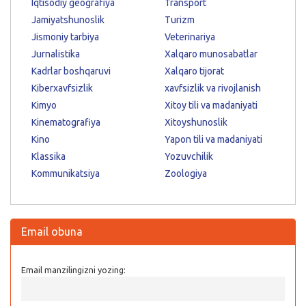
Iqtisodiy geografiya
Transport
Jamiyatshunoslik
Turizm
Jismoniy tarbiya
Veterinariya
Jurnalistika
Xalqaro munosabatlar
Kadrlar boshqaruvi
Xalqaro tijorat
Kiberxavfsizlik
xavfsizlik va rivojlanish
Kimyo
Xitoy tili va madaniyati
Kinematografiya
Xitoyshunoslik
Kino
Yapon tili va madaniyati
Klassika
Yozuvchilik
Kommunikatsiya
Zoologiya
Email obuna
Email manzilingizni yozing: