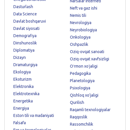
Narsalar interneti
Dasturlash
Neft va gaz ishi
Data Science
Nemis tili
Davlat boshqaruvi
Nevrologiya
Davlat siyosati
Neyrobiologiya
Demografiya
Onkologiya
Dinshunoslik
Oshpazlik
Diplomatiya
Oziq-ovqat sanoati
Dizayn
Oziq-ovqat xavfsizligi
Dramaturgiya
Oʻrmon xoʻjaligi
Ekologiya
Pedagogika
Ekoturizm
Planetologiya
Elektronika
Psixologiya
Elektrotexnika
Qishloq xo'jaligi
Energetika
Qurilish
Energiya
Raqamli texnologiyalar
Eston tili va madaniyati
Raqqoslik
Falsafa
Rassomchilik
Fan va texnologiyalar