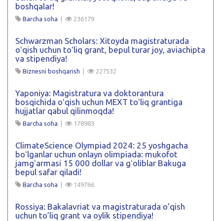
boshqalar!
Barcha soha
|
236179
Schwarzman Scholars: Xitoyda magistraturada
oʻqish uchun toʻliq grant, bepul turar joy, aviachipta
va stipendiya!
Biznesni boshqarish
|
227532
Yaponiya: Magistratura va doktorantura
bosqichida oʻqish uchun MEXT toʻliq grantiga
hujjatlar qabul qilinmoqda!
Barcha soha
|
178983
ClimateScience Olympiad 2024: 25 yoshgacha
boʻlganlar uchun onlayn olimpiada: mukofot
jamgʻarmasi 15 000 dollar va gʻoliblar Bakuga
bepul safar qiladi!
Barcha soha
|
149766
Rossiya: Bakalavriat va magistraturada o’qish
uchun to’liq grant va oylik stipendiya!