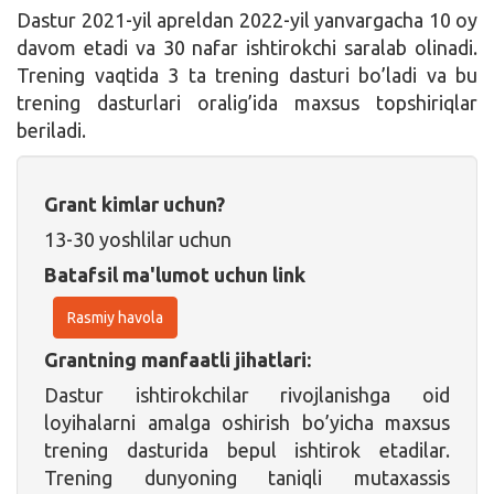
Dastur 2021-yil apreldan 2022-yil yanvargacha 10 oy
davom etadi va 30 nafar ishtirokchi saralab olinadi.
Trening vaqtida 3 ta trening dasturi bo’ladi va bu
trening dasturlari oralig’ida maxsus topshiriqlar
beriladi.
Grant kimlar uchun?
13-30 yoshlilar uchun
Batafsil ma'lumot uchun link
Rasmiy havola
Grantning manfaatli jihatlari:
Dastur ishtirokchilar rivojlanishga oid
loyihalarni amalga oshirish bo’yicha maxsus
trening dasturida bepul ishtirok etadilar.
Trening dunyoning taniqli mutaxassis