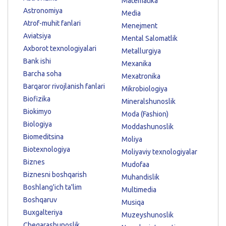
Matematika
Astronomiya
Media
Atrof-muhit fanlari
Menejment
Aviatsiya
Mental Salomatlik
Axborot texnologiyalari
Metallurgiya
Bank ishi
Mexanika
Barcha soha
Mexatronika
Barqaror rivojlanish fanlari
Mikrobiologiya
Biofizika
Mineralshunoslik
Biokimyo
Moda (Fashion)
Biologiya
Moddashunoslik
Biomeditsina
Moliya
Biotexnologiya
Moliyaviy texnologiyalar
Biznes
Mudofaa
Biznesni boshqarish
Muhandislik
Boshlang'ich ta'lim
Multimedia
Boshqaruv
Musiqa
Buxgalteriya
Muzeyshunoslik
Chegarashunoslik