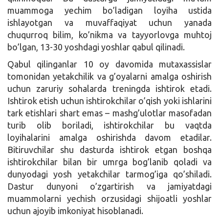
muammoga yechim bo’ladigan loyiha ustida
ishlayotgan va muvaffaqiyat uchun yanada
chuqurroq bilim, ko’nikma va tayyorlovga muhtoj
bo’lgan, 13-30 yoshdagi yoshlar qabul qilinadi.
Qabul qilinganlar 10 oy davomida mutaxassislar
tomonidan yetakchilik va g’oyalarni amalga oshirish
uchun zaruriy sohalarda treningda ishtirok etadi.
Ishtirok etish uchun ishtirokchilar o’qish yoki ishlarini
tark etishlari shart emas – mashg’ulotlar masofadan
turib olib boriladi, ishtirokchilar bu vaqtda
loyihalarini amalga oshirishda davom etadilar.
Bitiruvchilar shu dasturda ishtirok etgan boshqa
ishtirokchilar bilan bir umrga bog’lanib qoladi va
dunyodagi yosh yetakchilar tarmog’iga qo’shiladi.
Dastur dunyoni o’zgartirish va jamiyatdagi
muammolarni yechish orzusidagi shijoatli yoshlar
uchun ajoyib imkoniyat hisoblanadi.