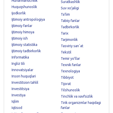
Hunarmandchilik
Suratkashlik
Huquqshunoslik
Suv xo'jaligi
Ijodkorlik
Ta'lim
Ijtimoiy antropologiya
Tabiiy fanlar
Ijtimoiy fanlar
Tadbirkorlik
Ijtimoiy himoya
Tarix
Ijtimoiy ish
Tarjimonlik
Ijtimoiy statistika
Tasviriy sanʼat
Ijtimoiy tadbirkorlik
Tekstil
Informatika
Temir yo'llar
Ingliz tili
Texnik fanlar
Innovatsiyalar
Texnologiya
Inson huquqlari
Tibbiyot
Investitsion tahlil
Tijorat
Investitsiya
Tilshunoslik
Investiya
Tinchlik va xavfsizlik
Iqlim
Tirik organizmlar haqidagi
Iqtisod
fanlar