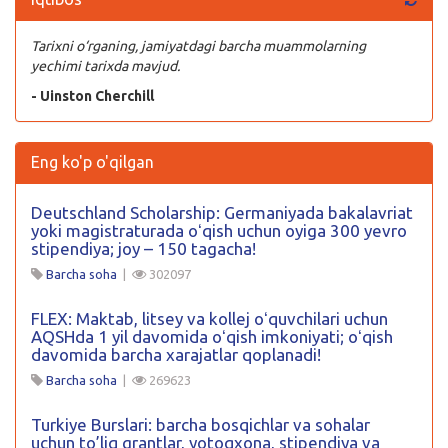
Tarixni o‘rganing, jamiyatdagi barcha muammolarning
yechimi tarixda mavjud.
- Uinston Cherchill
Eng ko'p o'qilgan
Deutschland Scholarship: Germaniyada bakalavriat
yoki magistraturada oʻqish uchun oyiga 300 yevro
stipendiya; joy – 150 tagacha!
Barcha soha
|
302097
FLEX: Maktab, litsey va kollej oʻquvchilari uchun
AQSHda 1 yil davomida oʻqish imkoniyati; oʻqish
davomida barcha xarajatlar qoplanadi!
Barcha soha
|
269623
Turkiye Burslari: barcha bosqichlar va sohalar
uchun to’liq grantlar, yotoqxona, stipendiya va