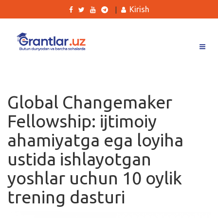
Kirish
|
Grantlar
Tanlovlar
Global Changemaker
Ishlar
Fellowship: ijtimoiy
Kurslar
ahamiyatga ega loyiha
Blog
ustida ishlayotgan
Yana
yoshlar uchun 10 oylik
trening dasturi
Qidirish