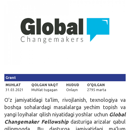
Kirish
Grant
MUHLAT
QOLGAN VAQT
HUDUD
O'QILGAN
31.03.2021
Muhlat tugagan
Onlayn
2795 marta
O’z jamiyatidagi ta’lim, rivojlanish, texnologiya va
boshqa sohalardagi masalalarga yechim topish va
yangi loyihalar qilish niyatidagi yoshlar uchun
Global
Changemaker Fellowship
dasturiga arizalar qabul
qilinmoqda. Bu dasturga jamiyatidagi ma’lum