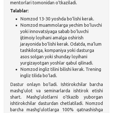
mentorlari tomonidan o’tkaziladi.
Talablar:
Nomzod 13-30 yoshda bo’lishi kerak.
Nomzod muammolarga yechim bo’luvchi
yoki innovatsiyaga sabab bo’luvchi
ijtimoiy loyihani amalga oshirish
jarayonida bo’lishi kerak. Odatda, ma’lum
tashkilotga, kompaniya yoki dasturga
asos solgan yoki shunday loyihani
yurgizayotgan yoshlar qabul qilinadi.
Nomzod ingliz tilini bilishi kerak. Trening
ingliz tilida bo’ladi.
Dastur onlayn bo’ladi. Ishtirokchilar barcha
mashg’ulot va seminarlarda ishtirok etishi
shart. Mashg’ulotlarni o’tkazib yuborgan
ishtirokchilar dasturdan chetlatiladi. Nomzod
barcha mashg’ulotlarga 100% qatnashishga