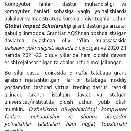
Kompyuter fanlari, dastur muhandisligi va
kompyuter fanlari sohasiga yaqin yo’nalishlarda
bakalavr va magistratura kursida o’qiyotganlar uchun
Global Impact Scholarship
grant dasturiga arizalar
qabul qilinmoqda. Grantlar AQShdan boshqa istalgan
davlatda joylashgan oliy ta’lim muassasasida
bakalavr yoki magistraturada
o’qiyotgan va 2020-21
hamda 2021-22 o’quv yillarida ham o’qishi davom
etishi rejalashtirilgan talabalar uchun mo’ljallangan.
Bu yilgi dastur doirasida
5 nafar
talabaga grant
ajratish rejalashtirilgan. Har bir talabaga moddiy
yordamdan tashqari virtual trening dasturi tashkil
qilinadi. Grantni istalgan davlat va istalgan
universitet/institutda o’qish uchun yutib olish
mumkin.
O’zbekiston oliygohlaridagi kompyuter
fanlari, muhandisligi va shunga aloqador
yo’nalishlar talabalari ham hujjat topshirishi
mumkin.