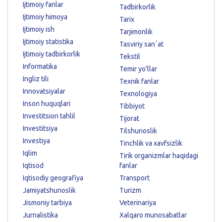
Ijtimoiy fanlar
Tadbirkorlik
Ijtimoiy himoya
Tarix
Ijtimoiy ish
Tarjimonlik
Ijtimoiy statistika
Tasviriy sanʼat
Ijtimoiy tadbirkorlik
Tekstil
Informatika
Temir yo'llar
Ingliz tili
Texnik fanlar
Innovatsiyalar
Texnologiya
Inson huquqlari
Tibbiyot
Investitsion tahlil
Tijorat
Investitsiya
Tilshunoslik
Investiya
Tinchlik va xavfsizlik
Iqlim
Tirik organizmlar haqidagi
Iqtisod
fanlar
Iqtisodiy geografiya
Transport
Jamiyatshunoslik
Turizm
Jismoniy tarbiya
Veterinariya
Jurnalistika
Xalqaro munosabatlar