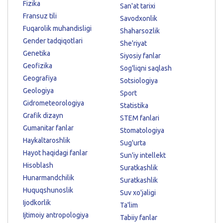
Fizika
San'at tarixi
Fransuz tili
Savodxonlik
Fuqarolik muhandisligi
Shaharsozlik
Gender tadqiqotlari
She'riyat
Genetika
Siyosiy fanlar
Geofizika
Sog'liqni saqlash
Geografiya
Sotsiologiya
Geologiya
Sport
Gidrometeorologiya
Statistika
Grafik dizayn
STEM fanlari
Gumanitar fanlar
Stomatologiya
Haykaltaroshlik
Sug'urta
Hayot haqidagi fanlar
Sun'iy intellekt
Hisoblash
Suratkashlik
Hunarmandchilik
Suratkashlik
Huquqshunoslik
Suv xo'jaligi
Ijodkorlik
Ta'lim
Ijtimoiy antropologiya
Tabiiy fanlar