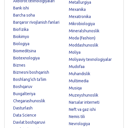
Axborot texnologiyalari
Metallurgiya
Bank ishi
Mexanika
Barcha soha
Mexatronika
Barqaror rivojlanish fanlari
Mikrobiologiya
Biofizika
Mineralshunoslik
Biokimyo
Moda (Fashion)
Biologiya
Moddashunoslik
Biomeditsina
Moliya
Biotexnologiya
Moliyaviy texnologiyalar
Biznes
Mudofaa
Biznesni boshqarish
Muhandislik
Boshlang'ich ta'lim
Multimedia
Boshqaruv
Musiqa
Buxgalteriya
Muzeyshunoslik
Chegarashunoslik
Narsalar interneti
Dasturlash
Neft va gaz ishi
Data Science
Nemis tili
Davlat boshqaruvi
Nevrologiya