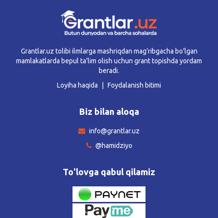
Grantlar.uz tolibi ilmlarga mashriqdan mag’ribgacha bo’lgan
mamlakatlarda bepul ta’lim olish uchun grant topishda yordam
beradi.
Loyiha haqida
Foydalanish bitimi
Biz bilan aloqa
info@grantlar.uz
@hamidziyo
To'lovga qabul qilamiz