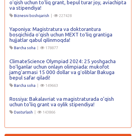
oʻqish uchun toʻliq grant, bepul turar joy, aviachipta
va stipendiya!
Biznesni boshqarish
|
227428
Yaponiya: Magistratura va doktorantura
bosqichida oʻqish uchun MEXT toʻliq grantiga
hujjatlar qabul qilinmoqda!
Barcha soha
|
178877
ClimateScience Olympiad 2024: 25 yoshgacha
boʻlganlar uchun onlayn olimpiada: mukofot
jamgʻarmasi 15 000 dollar va gʻoliblar Bakuga
bepul safar qiladi!
Barcha soha
|
149663
Rossiya: Bakalavriat va magistraturada o’qish
uchun to’liq grant va oylik stipendiya!
Dasturlash
|
143866