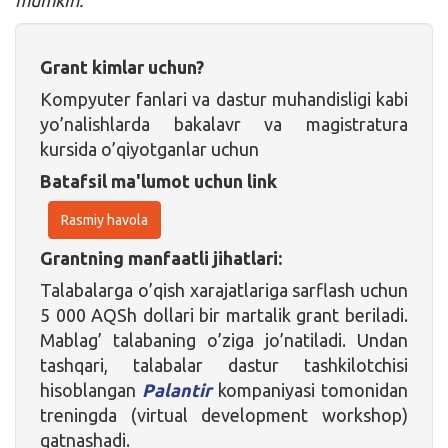
Grant kimlar uchun?
Kompyuter fanlari va dastur muhandisligi kabi
yo’nalishlarda bakalavr va magistratura
kursida o’qiyotganlar uchun
Batafsil ma'lumot uchun link
Rasmiy havola
Grantning manfaatli jihatlari:
Talabalarga o’qish xarajatlariga sarflash uchun
5 000 AQSh dollari bir martalik grant beriladi.
Mablag’ talabaning o’ziga jo’natiladi. Undan
tashqari, talabalar dastur tashkilotchisi
hisoblangan
Palantir
kompaniyasi tomonidan
treningda (virtual development workshop)
qatnashadi.