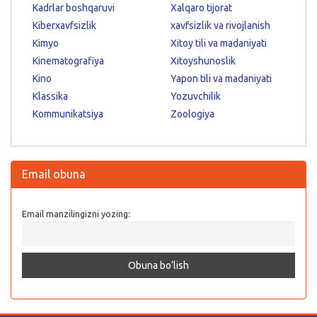
Kadrlar boshqaruvi
Xalqaro tijorat
Kiberxavfsizlik
xavfsizlik va rivojlanish
Kimyo
Xitoy tili va madaniyati
Kinematografiya
Xitoyshunoslik
Kino
Yapon tili va madaniyati
Klassika
Yozuvchilik
Kommunikatsiya
Zoologiya
Email obuna
Email manzilingizni yozing: