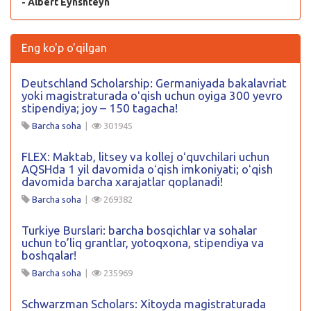
- Albert Eynshteyn
Eng ko'p o'qilgan
Deutschland Scholarship: Germaniyada bakalavriat
yoki magistraturada oʻqish uchun oyiga 300 yevro
stipendiya; joy – 150 tagacha!
Barcha soha
|
301945
FLEX: Maktab, litsey va kollej oʻquvchilari uchun
AQSHda 1 yil davomida oʻqish imkoniyati; oʻqish
davomida barcha xarajatlar qoplanadi!
Barcha soha
|
269382
Turkiye Burslari: barcha bosqichlar va sohalar
uchun to’liq grantlar, yotoqxona, stipendiya va
boshqalar!
Barcha soha
|
235969
Schwarzman Scholars: Xitoyda magistraturada