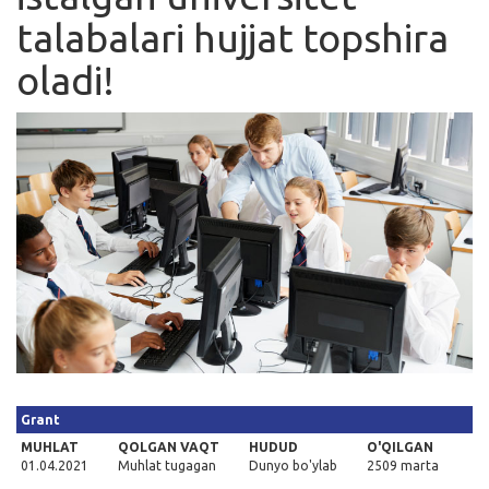
talabalari hujjat topshira
Kirish
oladi!
Grant
MUHLAT
QOLGAN VAQT
HUDUD
O'QILGAN
01.04.2021
Muhlat tugagan
Dunyo bo'ylab
2509 marta