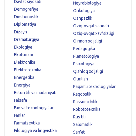
Davlat siyosati
Neyrobiologiya
Demografiya
Onkologiya
Dinshunoslik
Oshpazlik
Diplomatiya
Oziq-ovqat sanoati
Dizayn
Oziq-ovqat xavfsizligi
Dramaturgiya
Oʻrmon xoʻjaligi
Ekologiya
Pedagogika
Ekoturizm
Planetologiya
Elektronika
Psixologiya
Elektrotexnika
Qishloq xo'jaligi
Energetika
Qurilish
Energiya
Raqamli texnologiyalar
Eston tili va madaniyati
Raqqoslik
Falsafa
Rassomchilik
Fan va texnologiyalar
Robototexnika
Fanlar
Rus tili
Farmatsevtika
Salomatlik
Filologiya va lingvistika
San'at