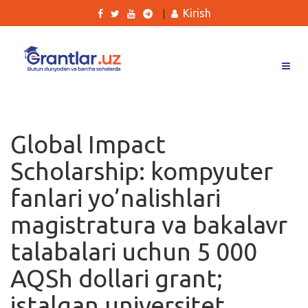
Kirish
|
Grantlar
Tanlovlar
Global Impact
Ishlar
Scholarship: kompyuter
Kurslar
fanlari yo’nalishlari
Blog
magistratura va bakalavr
Yana
talabalari uchun 5 000
AQSh dollari grant;
istalgan universitet
Qidirish