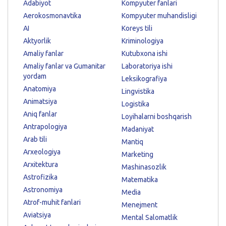
Adabiyot
Kompyuter fanlari
Aerokosmonavtika
Kompyuter muhandisligi
AI
Koreys tili
Aktyorlik
Kriminologiya
Amaliy fanlar
Kutubxona ishi
Amaliy fanlar va Gumanitar
Laboratoriya ishi
yordam
Leksikografiya
Anatomiya
Lingvistika
Animatsiya
Logistika
Aniq fanlar
Loyihalarni boshqarish
Antrapologiya
Madaniyat
Arab tili
Mantiq
Arxeologiya
Marketing
Arxitektura
Mashinasozlik
Astrofizika
Matematika
Astronomiya
Media
Atrof-muhit fanlari
Menejment
Aviatsiya
Mental Salomatlik