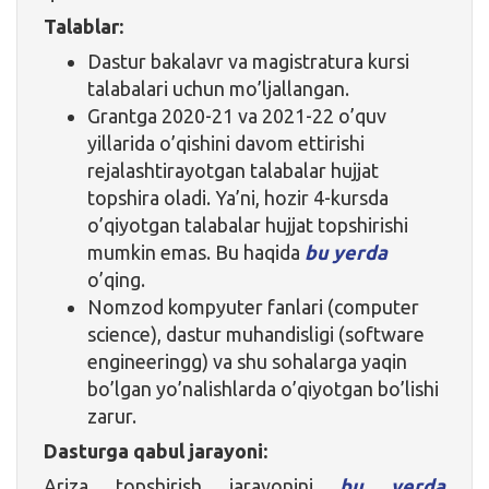
Talablar:
Dastur bakalavr va magistratura kursi
talabalari uchun mo’ljallangan.
Grantga 2020-21 va 2021-22 o’quv
yillarida o’qishini davom ettirishi
rejalashtirayotgan talabalar hujjat
topshira oladi. Ya’ni, hozir 4-kursda
o’qiyotgan talabalar hujjat topshirishi
mumkin emas. Bu haqida
bu yerda
o’qing.
Nomzod kompyuter fanlari (computer
science), dastur muhandisligi (software
engineeringg) va shu sohalarga yaqin
bo’lgan yo’nalishlarda o’qiyotgan bo’lishi
zarur.
Dasturga qabul jarayoni:
Ariza topshirish jarayonini
bu yerda