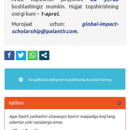
boshlashingiz mumkin. Hujjat topshirishning
oxirgi kuni –
1-aprel.
Murojaat uchun:
global-impact-
scholarship@palantir.com
.
Yangiliklarni
telegram
kanalimizda kuzatib boring
Iqtibos
Agar baxtli yashashni istasangiz baxtni maqsadga bog’lang,
odamlar yoki narsalarga emas