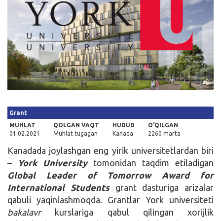
Kirish
Grant
MUHLAT
QOLGAN VAQT
HUDUD
O'QILGAN
01.02.2021
Muhlat tugagan
Kanada
2260 marta
Kanadada joylashgan eng yirik universitetlardan biri
–
York University
tomonidan taqdim etiladigan
Global Leader of Tomorrow Award for
International Students
grant dasturiga arizalar
qabuli yaqinlashmoqda. Grantlar York universiteti
bakalavr
kurslariga qabul qilingan xorijlik