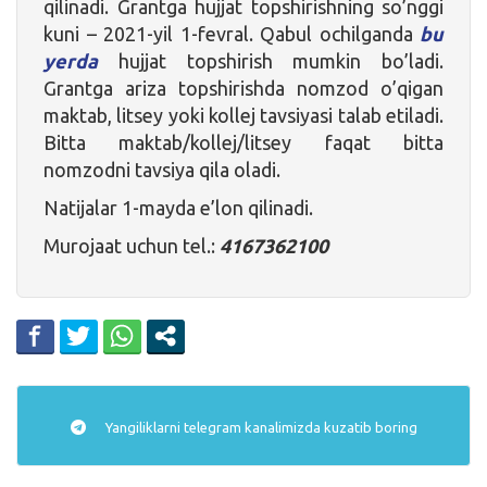
qilinadi. Grantga hujjat topshirishning so’nggi
kuni – 2021-yil 1-fevral. Qabul ochilganda
bu
yerda
hujjat topshirish mumkin bo’ladi.
Grantga ariza topshirishda nomzod o’qigan
maktab, litsey yoki kollej tavsiyasi talab etiladi.
Bitta maktab/kollej/litsey faqat bitta
nomzodni tavsiya qila oladi.
Natijalar 1-mayda e’lon qilinadi.
Murojaat uchun tel.:
4167362100
Yangiliklarni
telegram
kanalimizda kuzatib boring