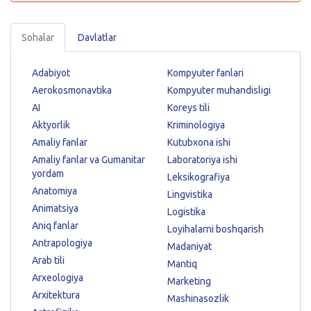
Sohalar
Davlatlar
Adabiyot
Kompyuter fanlari
Aerokosmonavtika
Kompyuter muhandisligi
AI
Koreys tili
Aktyorlik
Kriminologiya
Amaliy fanlar
Kutubxona ishi
Amaliy fanlar va Gumanitar
Laboratoriya ishi
yordam
Leksikografiya
Anatomiya
Lingvistika
Animatsiya
Logistika
Aniq fanlar
Loyihalarni boshqarish
Antrapologiya
Madaniyat
Arab tili
Mantiq
Arxeologiya
Marketing
Arxitektura
Mashinasozlik