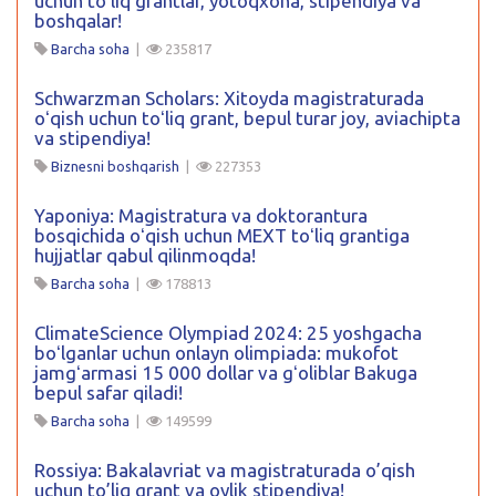
uchun to’liq grantlar, yotoqxona, stipendiya va
boshqalar!
Barcha soha
|
235817
Schwarzman Scholars: Xitoyda magistraturada
oʻqish uchun toʻliq grant, bepul turar joy, aviachipta
va stipendiya!
Biznesni boshqarish
|
227353
Yaponiya: Magistratura va doktorantura
bosqichida oʻqish uchun MEXT toʻliq grantiga
hujjatlar qabul qilinmoqda!
Barcha soha
|
178813
ClimateScience Olympiad 2024: 25 yoshgacha
boʻlganlar uchun onlayn olimpiada: mukofot
jamgʻarmasi 15 000 dollar va gʻoliblar Bakuga
bepul safar qiladi!
Barcha soha
|
149599
Rossiya: Bakalavriat va magistraturada o’qish
uchun to’liq grant va oylik stipendiya!