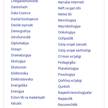
Chegarashunoslik
Narsalar interneti
Dasturlash
Neft va gaz ishi
Data Science
Nemis tili
Davlat boshqaruvi
Nevrologiya
Davlat siyosati
Neyrobiologiya
Demografiya
Onkologiya
Dinshunoslik
Oshpazlik
Diplomatiya
Oziq-ovqat sanoati
Dizayn
Oziq-ovqat xavfsizligi
Dramaturgiya
Oʻrmon xoʻjaligi
Ekologiya
Pedagogika
Ekoturizm
Planetologiya
Elektronika
Psixologiya
Elektrotexnika
Qishloq xo'jaligi
Energetika
Qurilish
Energiya
Raqamli texnologiyalar
Eston tili va madaniyati
Raqqoslik
Falsafa
Rassomchilik