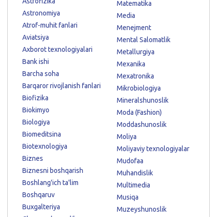
Astrofizika
Matematika
Astronomiya
Media
Atrof-muhit fanlari
Menejment
Aviatsiya
Mental Salomatlik
Axborot texnologiyalari
Metallurgiya
Bank ishi
Mexanika
Barcha soha
Mexatronika
Barqaror rivojlanish fanlari
Mikrobiologiya
Biofizika
Mineralshunoslik
Biokimyo
Moda (Fashion)
Biologiya
Moddashunoslik
Biomeditsina
Moliya
Biotexnologiya
Moliyaviy texnologiyalar
Biznes
Mudofaa
Biznesni boshqarish
Muhandislik
Boshlang'ich ta'lim
Multimedia
Boshqaruv
Musiqa
Buxgalteriya
Muzeyshunoslik