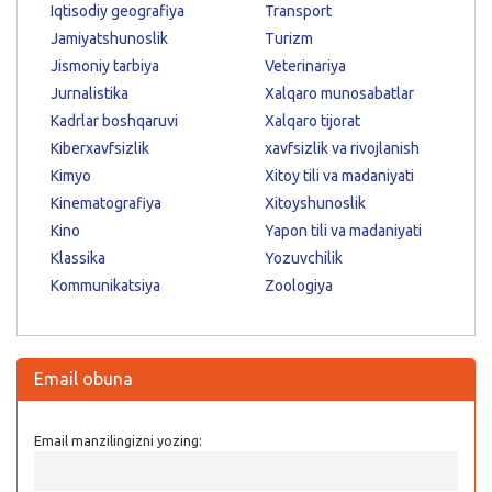
Iqtisodiy geografiya
Transport
Jamiyatshunoslik
Turizm
Jismoniy tarbiya
Veterinariya
Jurnalistika
Xalqaro munosabatlar
Kadrlar boshqaruvi
Xalqaro tijorat
Kiberxavfsizlik
xavfsizlik va rivojlanish
Kimyo
Xitoy tili va madaniyati
Kinematografiya
Xitoyshunoslik
Kino
Yapon tili va madaniyati
Klassika
Yozuvchilik
Kommunikatsiya
Zoologiya
Email obuna
Email manzilingizni yozing: