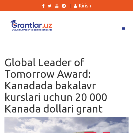
Kirish
|
Grantlar
Tanlovlar
Global Leader of
Ishlar
Tomorrow Award:
Kurslar
Kanadada bakalavr
Blog
kurslari uchun 20 000
Yana
Kanada dollari grant
Qidirish