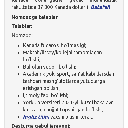
fakultetida 37 000 Kanada dollari).
Batafsil
Nomzodga talablar
Talablar:
Nomzod:
Kanada fuqarosi bo’lmasligi;
Maktab/litsey/kollejni tamomlagan
bo’lishi;
Baholari yuqori bo’lishi;
Akademik yoki sport, san’at kabi darsdan
tashqari mashg’ulotlarda yutuqlarga
erishgan bo’lishi;
Ijtimoiy faol bo’lishi;
York universiteti 2021-yil kuzgi bakalavr
kurslariga hujjat topshirgan bo’lishi;
Ingliz tilini
yaxshi bilishi kerak.
Dasturga qabul jarayoni: