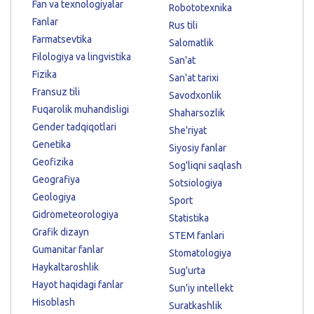
Fan va texnologiyalar
Robototexnika
Fanlar
Rus tili
Farmatsevtika
Salomatlik
Filologiya va lingvistika
San'at
Fizika
San'at tarixi
Fransuz tili
Savodxonlik
Fuqarolik muhandisligi
Shaharsozlik
Gender tadqiqotlari
She'riyat
Genetika
Siyosiy fanlar
Geofizika
Sog'liqni saqlash
Geografiya
Sotsiologiya
Geologiya
Sport
Gidrometeorologiya
Statistika
Grafik dizayn
STEM fanlari
Gumanitar fanlar
Stomatologiya
Haykaltaroshlik
Sug'urta
Hayot haqidagi fanlar
Sun'iy intellekt
Hisoblash
Suratkashlik