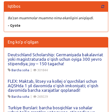
Iqtibos
Ba’zan muammolar muammo nima ekanligini aniqlaydi.
- Gyote
Eng ko'p o'qilgan
Deutschland Scholarship: Germaniyada bakalavriat
yoki magistraturada oʻqish uchun oyiga 300 yevro
stipendiya; joy – 150 tagacha!
Barcha soha
|
301844
FLEX: Maktab, litsey va kollej oʻquvchilari uchun
AQSHda 1 yil davomida oʻqish imkoniyati; oʻqish
davomida barcha xarajatlar qoplanadi!
Barcha soha
|
269229
Turkiye Burslari: barcha bosqichlar va sohalar