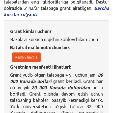
talabalardan eng iqtidorlilariga belgilanadi. Dastur
doirasida
2 nafar
talabaga grant ajratilgan.
Barcha
kurslar ro’yxati
Grant kimlar uchun?
Bakalavr kursida o’qishni xohlovchilar uchun
Batafsil ma'lumot uchun link
Rasmiy havola
Grantning manfaatli jihatlari:
Grant yutib olgan talabaga 4 yil uchun jami
80
000 Kanada dollari
grant beriladi. Grant har
o’quv yili
20 000 Kanada dollaridan
berib
boriladi. Grant olishda davom etish uchun
talabaning baholari pasayib ketmasligi kerak.
York universitetida o’qish to’lovi 32 000
Kanada dollarigacha (faqat muhandislik