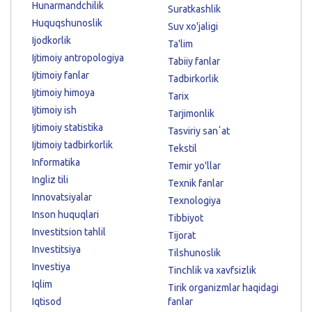
Hunarmandchilik
Suratkashlik
Huquqshunoslik
Suv xo'jaligi
Ijodkorlik
Ta'lim
Ijtimoiy antropologiya
Tabiiy fanlar
Ijtimoiy fanlar
Tadbirkorlik
Ijtimoiy himoya
Tarix
Ijtimoiy ish
Tarjimonlik
Ijtimoiy statistika
Tasviriy sanʼat
Ijtimoiy tadbirkorlik
Tekstil
Informatika
Temir yo'llar
Ingliz tili
Texnik fanlar
Innovatsiyalar
Texnologiya
Inson huquqlari
Tibbiyot
Investitsion tahlil
Tijorat
Investitsiya
Tilshunoslik
Investiya
Tinchlik va xavfsizlik
Iqlim
Tirik organizmlar haqidagi
Iqtisod
fanlar