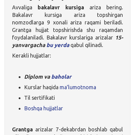
Avvaliga
bakalavr kursiga
ariza bering.
Bakalavr kursiga ariza topshirgan
nomzodlarga 9 xonali ariza raqami beriladi.
Grantga hujjat topshirishda shu raqamdan
foydalaniladi. Bakalavr kurslariga arizalar
15-
yanvargacha
bu yerda
qabul qilinadi.
Kerakli hujjatlar:
Diplom va
baholar
Kurslar haqida
ma’lumotnoma
Til sertifikati
Boshqa hujjatlar
Grantga
arizalar 7-dekabrdan boshlab qabul