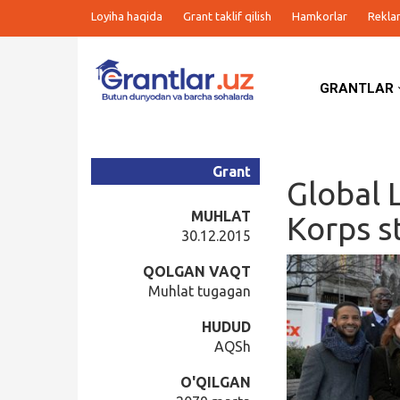
Loyiha haqida
Grant taklif qilish
Hamkorlar
Rekla
GRANTLAR
Grantlar
Tanlovlar
Grant
Global 
Ishlar
MUHLAT
Korps s
30.12.2015
Kurslar
QOLGAN VAQT
Muhlat tugagan
Blog
HUDUD
AQSh
Yana
O'QILGAN