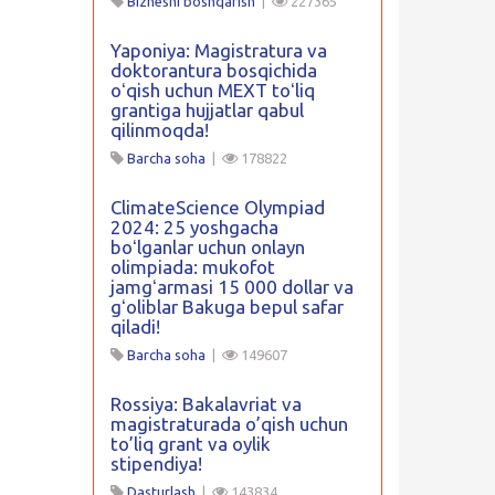
Biznesni boshqarish
|
227365
Yaponiya: Magistratura va
doktorantura bosqichida
oʻqish uchun MEXT toʻliq
grantiga hujjatlar qabul
qilinmoqda!
Barcha soha
|
178822
ClimateScience Olympiad
2024: 25 yoshgacha
boʻlganlar uchun onlayn
olimpiada: mukofot
jamgʻarmasi 15 000 dollar va
gʻoliblar Bakuga bepul safar
qiladi!
Barcha soha
|
149607
Rossiya: Bakalavriat va
magistraturada o’qish uchun
to’liq grant va oylik
stipendiya!
Dasturlash
|
143834