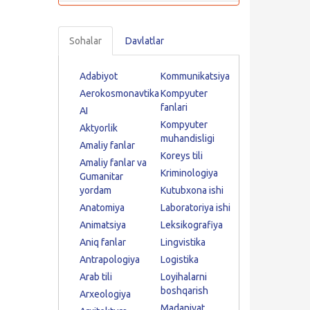
Sohalar
Davlatlar
Adabiyot
Kommunikatsiya
Aerokosmonavtika
Kompyuter
fanlari
AI
Kompyuter
Aktyorlik
muhandisligi
Amaliy fanlar
Koreys tili
Amaliy fanlar va
Kriminologiya
Gumanitar
yordam
Kutubxona ishi
Anatomiya
Laboratoriya ishi
Animatsiya
Leksikografiya
Aniq fanlar
Lingvistika
Antrapologiya
Logistika
Arab tili
Loyihalarni
boshqarish
Arxeologiya
Madaniyat