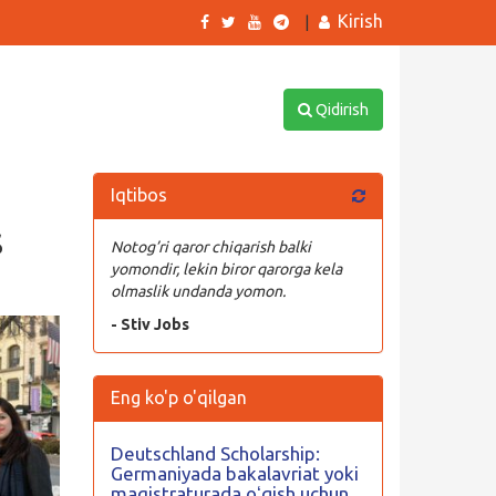
Kirish
|
Qidirish
Iqtibos
s
Notog’ri qaror chiqarish balki
yomondir, lekin biror qarorga kela
olmaslik undanda yomon.
- Stiv Jobs
Eng ko'p o'qilgan
Deutschland Scholarship:
Germaniyada bakalavriat yoki
magistraturada oʻqish uchun