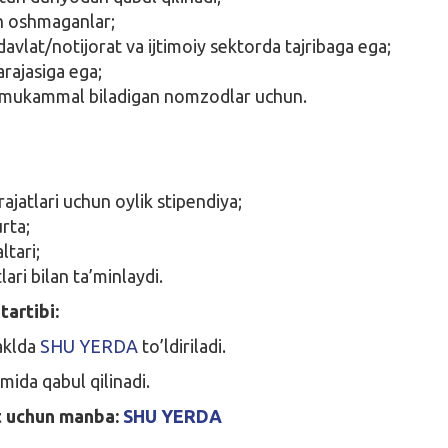
n oshmaganlar;
davlat/notijorat va ijtimoiy sektorda tajribaga ega;
rajasiga ega;
ini mukammal biladigan nomzodlar uchun.
ajatlari uchun oylik stipendiya;
urta;
ltari;
lari bilan ta’minlaydi.
tartibi:
aklda
SHU YERDA
to’ldiriladi.
omida qabul qilinadi.
t uchun manba:
SHU YERDA