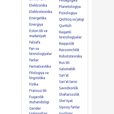
Pedagogika
Elektronika
Planetologiya
Elektrotexnika
Psixologiya
Energetika
Qishloq xo'jaligi
Energiya
Qurilish
Eston tili va
Raqamli
madaniyati
texnologiyalar
Falsafa
Raqqoslik
Fan va
Rassomchilik
texnologiyalar
Robototexnika
Fanlar
Rus tili
Farmatsevtika
Salomatlik
Filologiya va
San'at
lingvistika
San'at tarixi
Fizika
Savodxonlik
Fransuz tili
Shaharsozlik
Fuqarolik
She'riyat
muhandisligi
Siyosiy fanlar
Gender
tadqiqotlari
Sog'liqni