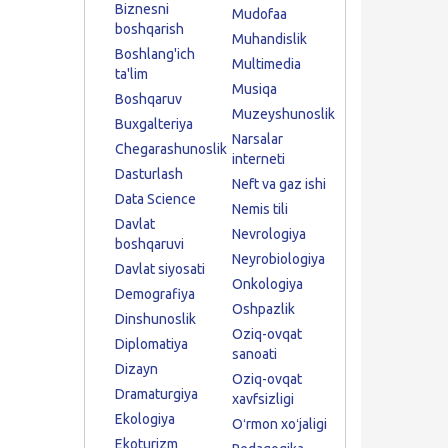
Biznesni
Mudofaa
boshqarish
Muhandislik
Boshlang'ich
Multimedia
ta'lim
Musiqa
Boshqaruv
Muzeyshunoslik
Buxgalteriya
Narsalar
Chegarashunoslik
interneti
Dasturlash
Neft va gaz ishi
Data Science
Nemis tili
Davlat
Nevrologiya
boshqaruvi
Neyrobiologiya
Davlat siyosati
Onkologiya
Demografiya
Oshpazlik
Dinshunoslik
Oziq-ovqat
Diplomatiya
sanoati
Dizayn
Oziq-ovqat
Dramaturgiya
xavfsizligi
Ekologiya
Oʻrmon xoʻjaligi
Ekoturizm