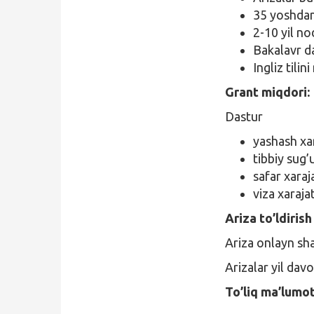
35 yoshda
2-10 yil no
Bakalavr da
Ingliz til
Grant miqdori:
Dastur
yashash xar
tibbiy sug’
safar xaraja
viza xarajat
Ariza to’ldirish 
Ariza onlayn sh
Arizalar yil dav
To’liq ma’lumo