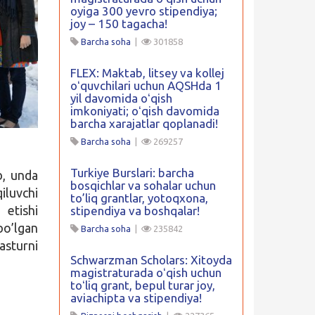
oyiga 300 yevro stipendiya;
joy – 150 tagacha!
Barcha soha
|
301858
FLEX: Maktab, litsey va kollej
oʻquvchilari uchun AQSHda 1
yil davomida oʻqish
imkoniyati; oʻqish davomida
barcha xarajatlar qoplanadi!
Barcha soha
|
269257
Turkiye Burslari: barcha
b, unda
bosqichlar va sohalar uchun
luvchi
to’liq grantlar, yotoqxona,
 etishi
stipendiya va boshqalar!
bo’lgan
Barcha soha
|
235842
asturni
Schwarzman Scholars: Xitoyda
magistraturada oʻqish uchun
toʻliq grant, bepul turar joy,
aviachipta va stipendiya!