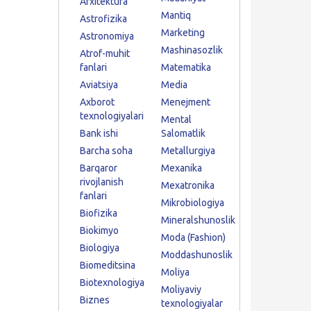
Arxitektura
Mantiq
Astrofizika
Marketing
Astronomiya
Mashinasozlik
Atrof-muhit
fanlari
Matematika
Aviatsiya
Media
Axborot
Menejment
texnologiyalari
Mental
Bank ishi
Salomatlik
Barcha soha
Metallurgiya
Barqaror
Mexanika
rivojlanish
Mexatronika
fanlari
Mikrobiologiya
Biofizika
Mineralshunoslik
Biokimyo
Moda (Fashion)
Biologiya
Moddashunoslik
Biomeditsina
Moliya
Biotexnologiya
Moliyaviy
Biznes
texnologiyalar