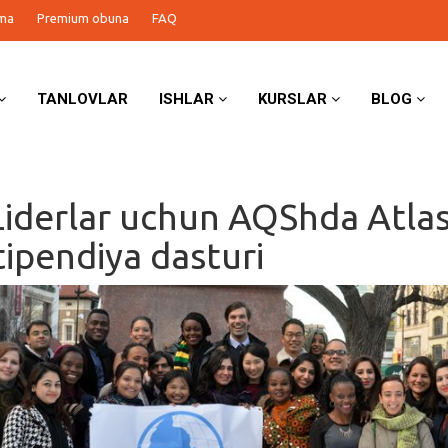
ma
Premium obuna
FAQ
TANLOVLAR
ISHLAR
KURSLAR
BLOG
Liderlar uchun AQShda Atla
tipendiya dasturi