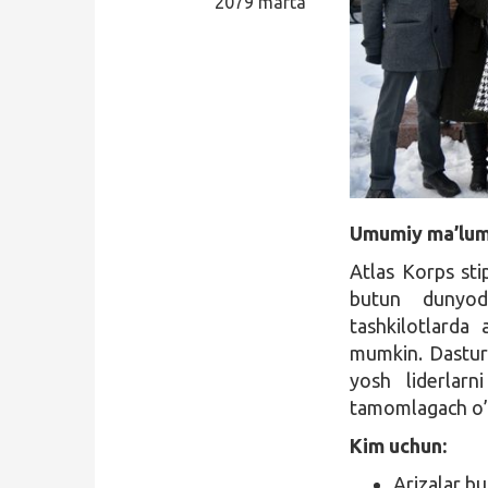
2079 marta
Qidirish
Kirish
Umumiy ma’lum
Atlas Korps sti
butun dunyod
tashkilotlarda
mumkin. Dastur n
yosh liderlarni
tamomlagach o’z 
Kim uchun:
Arizalar b