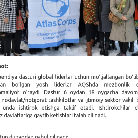
ot:
pendiya dasturi global liderlar uchun mo’ljallangan bo’li
an bo’lgan yosh liderlar AQShda mezbonlik qi
 amaliyot o’taydi. Dastur 6 oydan 18 oygacha davom
odavlat/notijorat tashkilotlar va ijtimoiy sektor vakili 
 unda ishtirok etishga taklif etadi. Ishtirokchilar d
davlatlariga qaytib ketishlari talab qilinadi.
utun dunyodan qabul qilinadi;