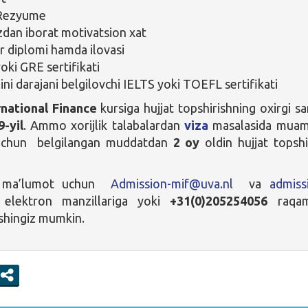
 Rezyume
zdan iborat motivatsion xat
r diplomi hamda ilovasi
ki GRE sertifikati
ilini darajani belgilovchi IELTS yoki TOEFL sertifikati
rnational Finance
kursiga hujjat topshirishning oxirgi sa
-yil
. Ammo xorijlik talabalardan
viza
masalasida mua
 uchun belgilangan muddatdan
2 oy
oldin hujjat topshi
a ma’lumot uchun
Admission-mif@uva.nl
va
admiss
elektron manzillariga yoki
+31(0)205254056
raqa
ishingiz mumkin.