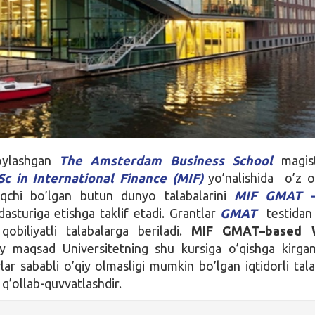
joylashgan
The Amsterdam Business School
magist
c in International Finance (MIF)
yo’nalishida o’z o’
qchi bo’lgan butun dunyo talabalarini
MIF GMAT –
sturiga etishga taklif etadi. Grantlar
GMAT
testidan 
qobiliyatli talabalarga beriladi.
MIF GMAT–based W
iy maqsad Universitetning shu kursiga o’qishga kirgan
ar sababli o’qiy olmasligi mumkin bo’lgan iqtidorli tala
q’ollab-quvvatlashdir.