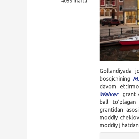
4053 marta
Qidirish
Kirish
Gollandiyada 
bosqichining
MS
davom ettirmo
Waiver
grant da
ball to’plagan 
grantidan asos
moddiy cheklovl
moddiy jihatdan 