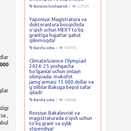
Biznesni boshqarish
|
227291
Yaponiya: Magistratura va
doktorantura bosqichida
oʻqish uchun MEXT toʻliq
grantiga hujjatlar qabul
qilinmoqda!
Barcha soha
|
178770
dlar
ClimateScience Olympiad
000
2024: 25 yoshgacha
boʻlganlar uchun onlayn
olimpiada: mukofot
jamgʻarmasi 15 000 dollar va
gʻoliblar Bakuga bepul safar
ilar
qiladi!
Barcha soha
|
149546
ligi
Rossiya: Bakalavriat va
sa ,
magistraturada o’qish uchun
abul
to’liq grant va oylik
stipendiya!