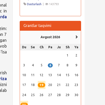
Dasturlash
|
143793
onal
c in
rda
Grantlar taqvimi
zim:
an 7
Avgust 2026
lgan
avob
Du
Se
Ch
Pa
Ju
Sh
Ya
’lsa
1
2
3
4
5
7
8
9
6
rish
10
11
12
13
14
15
16
riza
izni
17
18
20
21
22
23
19
alab
24
25
26
27
28
29
30
31