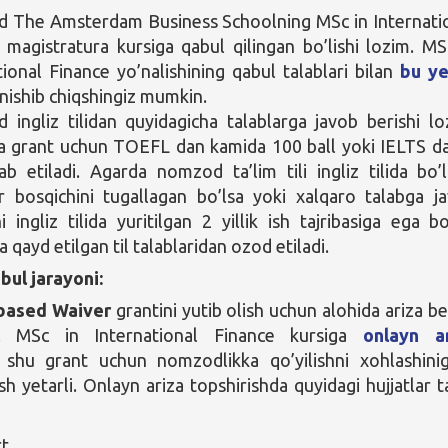
 The Amsterdam Business Schoolning MSc in Internati
 magistratura kursiga qabul qilingan bo’lishi lozim. MS
tional Finance yo’nalishining qabul talablari bilan
bu ye
anishib chiqshingiz mumkin.
ingliz tilidan quyidagicha talablarga javob berishi lo
a grant uchun TOEFL dan kamida 100 ball yoki IELTS d
lab etiladi. Agarda nomzod ta’lim tili ingliz tilida bo’
r bosqichini tugallagan bo’lsa yoki xalqaro talabga j
i ingliz tilida yuritilgan 2 yillik ish tajribasiga ega bo
 qayd etilgan til talablaridan ozod etiladi.
bul jarayoni:
based Waiver
grantini yutib olish uchun alohida ariza be
. MSc in International Finance kursiga
onlayn a
a shu grant uchun nomzodlikka qo’yilishni xohlashinig
ish yetarli. Onlayn ariza topshirishda quyidagi hujjatlar t
rt