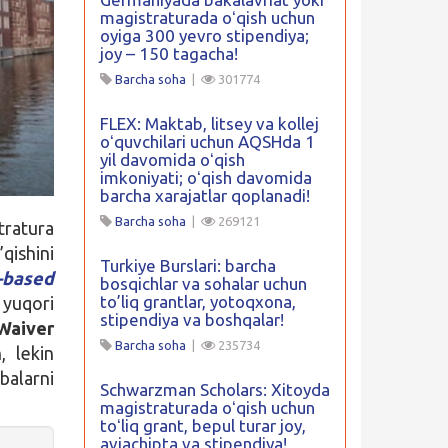
magistraturada oʻqish uchun
oyiga 300 yevro stipendiya;
joy – 150 tagacha!
Barcha soha
|
301774
FLEX: Maktab, litsey va kollej
oʻquvchilari uchun AQSHda 1
yil davomida oʻqish
imkoniyati; oʻqish davomida
barcha xarajatlar qoplanadi!
Barcha soha
|
269121
ratura
qishini
Turkiye Burslari: barcha
based
bosqichlar va sohalar uchun
to’liq grantlar, yotoqxona,
yuqori
stipendiya va boshqalar!
aiver
Barcha soha
|
235734
, lekin
balarni
Schwarzman Scholars: Xitoyda
magistraturada oʻqish uchun
toʻliq grant, bepul turar joy,
aviachipta va stipendiya!