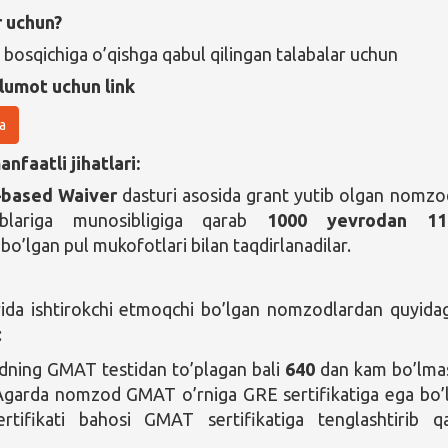
r uchun?
 bosqichiga o’qishga qabul qilingan talabalar uchun
lumot uchun link
a
nfaatli jihatlari:
–based Waiver
dasturi asosida grant yutib olgan nomzo
ablariga munosibligiga qarab
1000 yevrodan 11
a
bo’lgan pul mukofotlari bilan taqdirlanadilar.
ida ishtirokchi etmoqchi bo’lgan nomzodlardan quyidag
:
ning GMAT testidan to’plagan bali
640
dan kam bo’lmas
Agarda nomzod GMAT o’rniga GRE sertifikatiga ega bo’l
rtifikati bahosi GMAT sertifikatiga tenglashtirib q