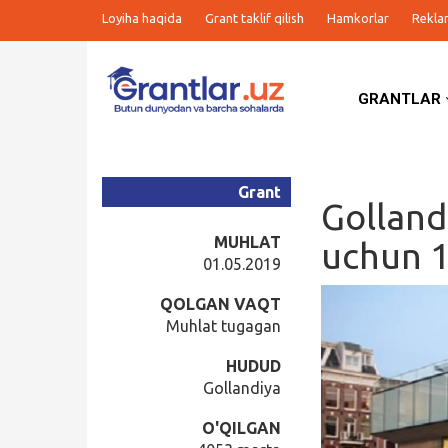
Loyiha haqida
Grant taklif qilish
Hamkorlar
Rekla
GRANTLAR
Grantlar
Tanlovlar
Grant
Golland
Ishlar
MUHLAT
uchun 1
01.05.2019
Kurslar
QOLGAN VAQT
Muhlat tugagan
Blog
HUDUD
Gollandiya
Yana
O'QILGAN