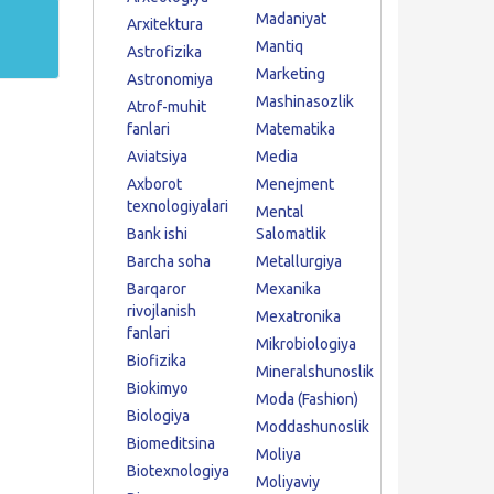
Madaniyat
Arxitektura
Mantiq
Astrofizika
Marketing
Astronomiya
Mashinasozlik
Atrof-muhit
fanlari
Matematika
Aviatsiya
Media
Axborot
Menejment
texnologiyalari
Mental
Bank ishi
Salomatlik
Barcha soha
Metallurgiya
Barqaror
Mexanika
rivojlanish
Mexatronika
fanlari
Mikrobiologiya
Biofizika
Mineralshunoslik
Biokimyo
Moda (Fashion)
Biologiya
Moddashunoslik
Biomeditsina
Moliya
Biotexnologiya
Moliyaviy