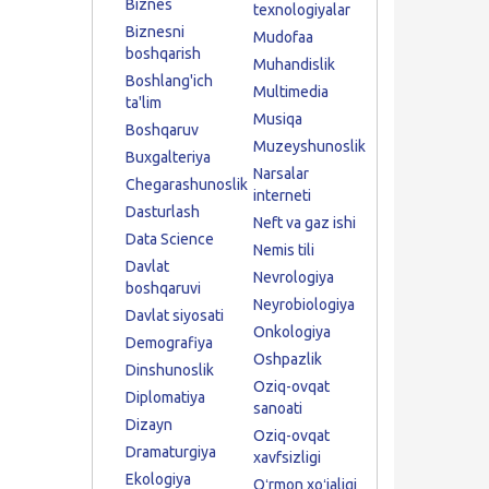
Biznes
texnologiyalar
Biznesni
Mudofaa
boshqarish
Muhandislik
Boshlang'ich
Multimedia
ta'lim
Musiqa
Boshqaruv
Muzeyshunoslik
Buxgalteriya
Narsalar
Chegarashunoslik
interneti
Dasturlash
Neft va gaz ishi
Data Science
Nemis tili
Davlat
Nevrologiya
boshqaruvi
Neyrobiologiya
Davlat siyosati
Onkologiya
Demografiya
Oshpazlik
Dinshunoslik
Oziq-ovqat
Diplomatiya
sanoati
Dizayn
Oziq-ovqat
Dramaturgiya
xavfsizligi
Ekologiya
Oʻrmon xoʻjaligi