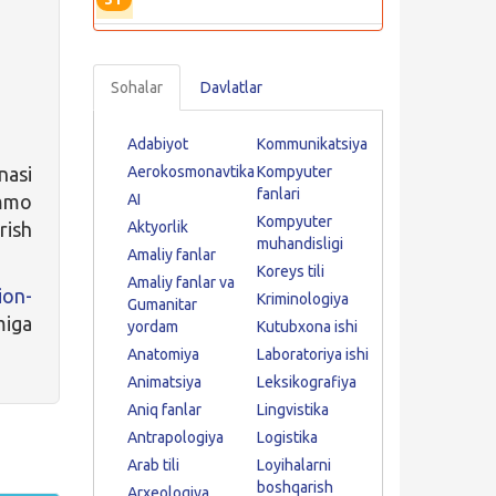
Sohalar
Davlatlar
Adabiyot
Kommunikatsiya
nasi
Aerokosmonavtika
Kompyuter
fanlari
mmo
AI
Kompyuter
rish
Aktyorlik
muhandisligi
Amaliy fanlar
Koreys tili
Amaliy fanlar va
ion-
Kriminologiya
Gumanitar
miga
yordam
Kutubxona ishi
Anatomiya
Laboratoriya ishi
Animatsiya
Leksikografiya
Aniq fanlar
Lingvistika
Antrapologiya
Logistika
Arab tili
Loyihalarni
boshqarish
Arxeologiya