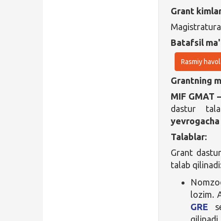
Grant kimla
Magistratura
Batafsil ma'
Rasmiy havol
Grantning ma
MIF GMAT 
dastur tal
yevrogach
Talablar:
Grant dastur
talab qilinadi
Nomzod
lozim. 
GRE
se
qilinadi.