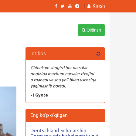
Kirish
|
Qidirish
Iqtibos
Chinakam shogird bor narsalar
negizida mavhum narsalar rivojini
o’rganadi va shu yo’l bilan ustoziga
yaqinlashib boradi.
- I.Gyote
Eng ko'p o'qilgan
Deutschland Scholarship:
Germaniyada bakalavriat yoki