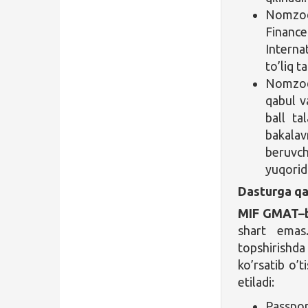
Nomzod
Finance
Interna
to’liq t
Nomzod 
qabul v
ball ta
bakalav
beruvch
yuqorida
Dasturga qa
MIF GMAT–
shart emas
topshirishd
ko’rsatib o’t
etiladi:
Passpo