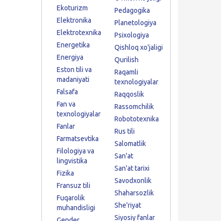
Ekoturizm
Pedagogika
Elektronika
Planetologiya
Elektrotexnika
Psixologiya
Energetika
Qishloq xo'jaligi
Energiya
Qurilish
Eston tili va
Raqamli
madaniyati
texnologiyalar
Falsafa
Raqqoslik
Fan va
Rassomchilik
texnologiyalar
Robototexnika
Fanlar
Rus tili
Farmatsevtika
Salomatlik
Filologiya va
San'at
lingvistika
San'at tarixi
Fizika
Savodxonlik
Fransuz tili
Shaharsozlik
Fuqarolik
She'riyat
muhandisligi
Siyosiy fanlar
Gender