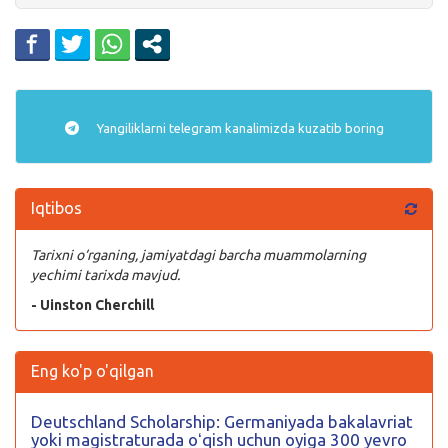
Yangiliklarni
telegram
kanalimizda kuzatib boring
Iqtibos
Tarixni o‘rganing, jamiyatdagi barcha muammolarning
yechimi tarixda mavjud.
- Uinston Cherchill
Eng ko'p o'qilgan
Deutschland Scholarship: Germaniyada bakalavriat
yoki magistraturada oʻqish uchun oyiga 300 yevro