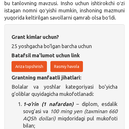
bu tanlovning mavzusi. Insho uchun ishtirokchi oʻzi
istagan nomni qoʻyishi mumkin, inshoning mazmuni
yuqorida keltirilgan savollarni qamrab olsa boʻldi.
Grant kimlar uchun?
25 yoshgacha bo'lgan barcha uchun
Batafsil ma'lumot uchun link
Ariza topshirish
Rasmiy havola
Grantning manfaatli jihatlari:
Bolalar va yoshlar kategoriyasi bo’yicha
g’oliblar quyidagicha mukofotlanadi:
1-o’rin (1 nafardan)
– diplom, esdalik
sovg’asi va
100 ming yen (taxminan 660
AQSh dollari)
miqdoridagi pul mukofoti
bilan;