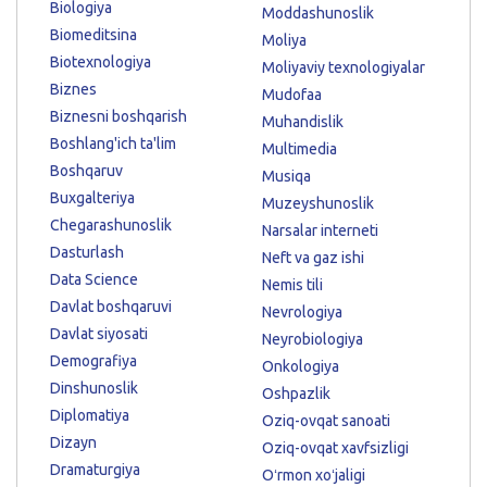
Biologiya
Moddashunoslik
Biomeditsina
Moliya
Biotexnologiya
Moliyaviy texnologiyalar
Biznes
Mudofaa
Biznesni boshqarish
Muhandislik
Boshlang'ich ta'lim
Multimedia
Boshqaruv
Musiqa
Buxgalteriya
Muzeyshunoslik
Chegarashunoslik
Narsalar interneti
Dasturlash
Neft va gaz ishi
Data Science
Nemis tili
Davlat boshqaruvi
Nevrologiya
Davlat siyosati
Neyrobiologiya
Demografiya
Onkologiya
Dinshunoslik
Oshpazlik
Diplomatiya
Oziq-ovqat sanoati
Dizayn
Oziq-ovqat xavfsizligi
Dramaturgiya
Oʻrmon xoʻjaligi