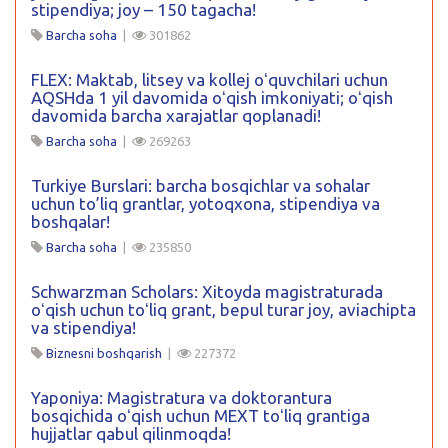
stipendiya; joy – 150 tagacha!
Barcha soha
|
301862
FLEX: Maktab, litsey va kollej oʻquvchilari uchun
AQSHda 1 yil davomida oʻqish imkoniyati; oʻqish
davomida barcha xarajatlar qoplanadi!
Barcha soha
|
269263
Turkiye Burslari: barcha bosqichlar va sohalar
uchun to’liq grantlar, yotoqxona, stipendiya va
boshqalar!
Barcha soha
|
235850
Schwarzman Scholars: Xitoyda magistraturada
oʻqish uchun toʻliq grant, bepul turar joy, aviachipta
va stipendiya!
Biznesni boshqarish
|
227372
Yaponiya: Magistratura va doktorantura
bosqichida oʻqish uchun MEXT toʻliq grantiga
hujjatlar qabul qilinmoqda!