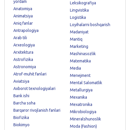
yordam
Leksikografiya
Anatomiya
Lingvistika
Animatsiya
Logistika
Aniq fanlar
Loyihalarni boshqarish
Antrapologiya
Madaniyat
Arab tili
Mantiq
Arxeologiya
Marketing
Arxitektura
Mashinasozlik
Astrofizika
Matematika
Astronomiya
Media
Atrof-muhit fanlari
Menejment
Aviatsiya
Mental Salomatlik
Axborot texnologiyalari
Metallurgiya
Bank ishi
Mexanika
Barcha soha
Mexatronika
Barqaror rivojlanish fanlari
Mikrobiologiya
Biofizika
Mineralshunoslik
Biokimyo
Moda (Fashion)