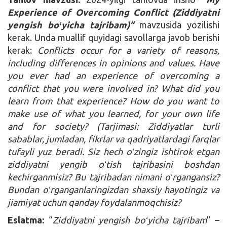
Experience of Overcoming Conflict (Ziddiyatni
yengish boʻyicha tajribam)”
mavzusida yozilishi
kerak. Unda muallif quyidagi savollarga javob berishi
kerak:
Conflicts occur for a variety of reasons,
including differences in opinions and values. Have
you ever had an experience of overcoming a
conflict that you were involved in? What did you
learn from that experience? How do you want to
make use of what you learned, for your own life
and for society? (Tarjimasi: Ziddiyatlar turli
sabablar, jumladan, fikrlar va qadriyatlardagi farqlar
tufayli yuz beradi. Siz hech oʻzingiz ishtirok etgan
ziddiyatni yengib oʻtish tajribasini boshdan
kechirganmisiz? Bu tajribadan nimani oʻrgangansiz?
Bundan oʻrganganlaringizdan shaxsiy hayotingiz va
jiamiyat uchun qanday foydalanmoqchisiz?
Eslatma:
“
Ziddiyatni yengish boʻyicha tajribam
” –