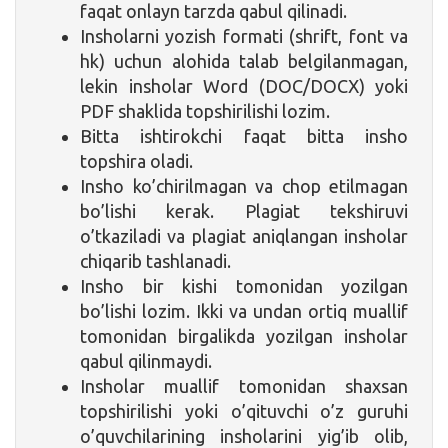
faqat onlayn tarzda qabul qilinadi.
Insholarni yozish formati (shrift, font va
hk) uchun alohida talab belgilanmagan,
lekin insholar Word (DOC/DOCX) yoki
PDF shaklida topshirilishi lozim.
Bitta ishtirokchi faqat bitta insho
topshira oladi.
Insho ko’chirilmagan va chop etilmagan
bo’lishi kerak. Plagiat tekshiruvi
o’tkaziladi va plagiat aniqlangan insholar
chiqarib tashlanadi.
Insho bir kishi tomonidan yozilgan
bo’lishi lozim. Ikki va undan ortiq muallif
tomonidan birgalikda yozilgan insholar
qabul qilinmaydi.
Insholar muallif tomonidan shaxsan
topshirilishi yoki o’qituvchi o’z guruhi
o’quvchilarining insholarini yig’ib olib,