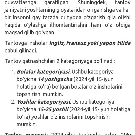
quvvatlashga qaratilgan. Shuningdek, tanlov
jamiyatni yoshlarning gʻoyalaridan oʻrganishga va har
bir insonni qay tarzda dunyoda oʻzgarish qila olishi
haqida oʻylashga ilhomlantirishni ham oʻz oldiga
maqsad qilib qoʻygan.
Tanlovga insholar
ingliz, fransuz yoki yapon tilida
qabul qilinadi.
Tanlov qatnashchilari 2 kategoriyaga bo’linadi:
Bolalar kategoriyasi.
Ushbu kategoriya
bo’yicha
14 yoshgacha
(2024-yil 15-iyun
holatiga ko’ra) bo’lgan bolalar o’z insholarini
topshirishi mumkin.
Yoshlar kategoriyasi.
Ushbu kategoriya
bo’yicha
15-25 yoshli
(2024-yil 15-iyun holatiga
ko’ra) yoshlar o’z insholarini topshirishi
mumkin.
Tanlov mavzusi:
2024-yilgi tanlovda insho
“My