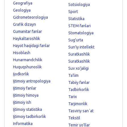
Geografiya
Sotsiologiya
Geologiya
Sport
Gidrometeorologiya
Statistika
Grafik dizayn
STEM fanlari
Gumanitar fanlar
Stomatologiya
Haykaltaroshlik
Sug'urta
Hayot haqidagi fanlar
Sun'iy intellekt
Hisoblash
Suratkashlik
Hunarmandchilik
Suratkashlik
Huquqshunoslik
Suv xo'jaligi
Ijodkorlik
Ta'lim
Ijtimoiy antropologiya
Tabiiy fanlar
Ijtimoiy fanlar
Tadbirkorlik
Ijtimoiy himoya
Tarix
Ijtimoiy ish
Tarjimonlik
Ijtimoiy statistika
Tasviriy sanʼat
Ijtimoiy tadbirkorlik
Tekstil
Informatika
Temir yo'llar