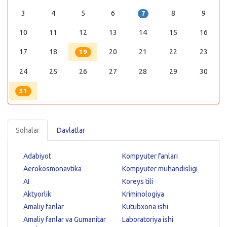
3
4
5
6
8
9
7
10
11
12
13
14
15
16
17
18
20
21
22
23
19
24
25
26
27
28
29
30
31
Sohalar
Davlatlar
Adabiyot
Kompyuter fanlari
Aerokosmonavtika
Kompyuter muhandisligi
AI
Koreys tili
Aktyorlik
Kriminologiya
Amaliy fanlar
Kutubxona ishi
Amaliy fanlar va Gumanitar
Laboratoriya ishi