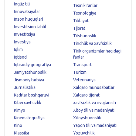
Ingliz tili
Texnik fanlar
Innovatsiyalar
Texnologiya
Inson huquqlari
Tibbiyot
Investitsion tahlil
Tijorat
Investitsiya
Tilshunoslik
Investiya
Tinchlik va xavfsizlik
Iqlim
Tirik organizmlar haqidagi
Iqtisod
fanlar
Iqtisodiy geografiya
Transport
Jamiyatshunoslik
Turizm
Jismoniy tarbiya
Veterinariya
Jurnalistika
Xalqaro munosabatlar
Kadrlar boshqaruvi
Xalqaro tijorat
Kiberxavfsizlik
xavfsizlik va rivojlanish
Kimyo
Xitoy tili va madaniyati
Kinematografiya
Xitoyshunoslik
Kino
Yapon tili va madaniyati
Klassika
Yozuvchilik