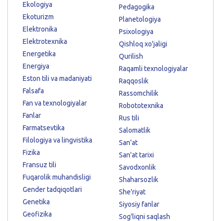
Ekologiya
Pedagogika
Ekoturizm
Planetologiya
Elektronika
Psixologiya
Elektrotexnika
Qishloq xo'jaligi
Energetika
Qurilish
Energiya
Raqamli texnologiyalar
Eston tili va madaniyati
Raqqoslik
Falsafa
Rassomchilik
Fan va texnologiyalar
Robototexnika
Fanlar
Rus tili
Farmatsevtika
Salomatlik
Filologiya va lingvistika
San'at
Fizika
San'at tarixi
Fransuz tili
Savodxonlik
Fuqarolik muhandisligi
Shaharsozlik
Gender tadqiqotlari
She'riyat
Genetika
Siyosiy fanlar
Geofizika
Sog'liqni saqlash