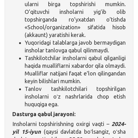
ularni birga topshirishi mumkin.
O’qituvchi insholarni yig’ib olib
topshirganda ro’yxatdan o’tishda
«School/organization» sifatida hisob
(akkaunt) yaratishi kerak.
Yuqoridagi talablarga javob bermaydigan
insholar tanlovga qabul qilinmaydi.
Tashkilotchilar insholarni qabul qilganligi
haqida mualliflarni xabardor qila olmaydi.
Mualliflar natijani faqat e’lon qilingandan
keyin bilishlari mumkin.
Tanlov tashkilotchilari topshirilgan
insholarni oʻz nashrlarida chop etish
huquqiga ega.
Dasturga qabul jarayoni:
Insholarni topshirishning oxirgi vaqti –
2024-
yil 15-iyun
(qaysi davlatda boʻlsangiz, oʻsha