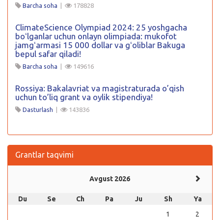
Barcha soha
|
178828
ClimateScience Olympiad 2024: 25 yoshgacha
boʻlganlar uchun onlayn olimpiada: mukofot
jamgʻarmasi 15 000 dollar va gʻoliblar Bakuga
bepul safar qiladi!
Barcha soha
|
149616
Rossiya: Bakalavriat va magistraturada o’qish
uchun to’liq grant va oylik stipendiya!
Dasturlash
|
143836
Grantlar taqvimi
Avgust 2026
Du
Se
Ch
Pa
Ju
Sh
Ya
1
2