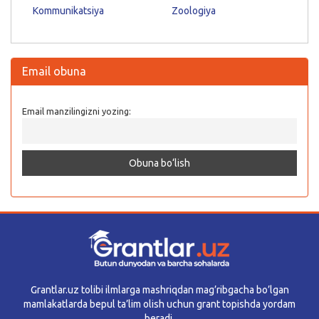
Kommunikatsiya
Zoologiya
Email obuna
Email manzilingizni yozing:
Grantlar.uz tolibi ilmlarga mashriqdan mag’ribgacha bo’lgan
mamlakatlarda bepul ta’lim olish uchun grant topishda yordam
beradi.