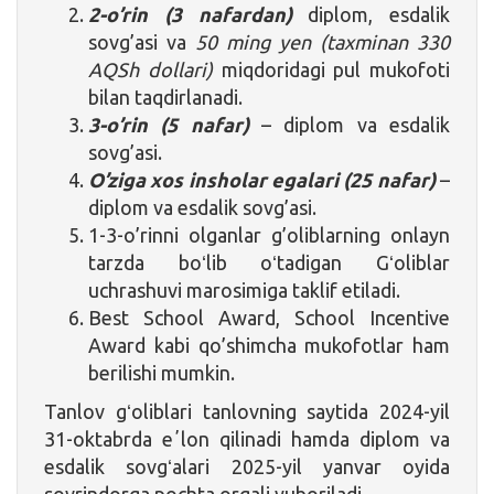
2-o’rin (3 nafardan)
diplom, esdalik
sovg’asi va
50 ming yen (taxminan 330
AQSh dollari)
miqdoridagi pul mukofoti
bilan taqdirlanadi.
3-o’rin (5 nafar)
– diplom va esdalik
sovg’asi.
O’ziga xos insholar egalari (25 nafar)
–
diplom va esdalik sovg’asi.
1-3-o’rinni olganlar g’oliblarning onlayn
tarzda boʻlib oʻtadigan Gʻoliblar
uchrashuvi marosimiga taklif etiladi.
Best School Award, School Incentive
Award kabi qo’shimcha mukofotlar ham
berilishi mumkin.
Tanlov gʻoliblari tanlovning saytida 2024-yil
31-oktabrda eʼlon qilinadi hamda diplom va
esdalik sovgʻalari 2025-yil yanvar oyida
sovrindorga pochta orqali yuboriladi.