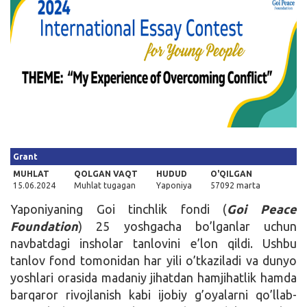
Kirish
Grant
MUHLAT
QOLGAN VAQT
HUDUD
O'QILGAN
15.06.2024
Muhlat tugagan
Yaponiya
57092 marta
Yaponiyaning Goi tinchlik fondi (
Goi Peace
Foundation
) 25 yoshgacha bo’lganlar uchun
navbatdagi insholar tanlovini e’lon qildi. Ushbu
tanlov fond tomonidan har yili o’tkaziladi va dunyo
yoshlari orasida madaniy jihatdan hamjihatlik hamda
barqaror rivojlanish kabi ijobiy g’oyalarni qo’llab-