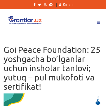
Kirish
|
Grantlar
Tanlovlar
Goi Peace Foundation: 25
Ishlar
yoshgacha bo’lganlar
Kurslar
uchun insholar tanlovi;
Blog
yutuq – pul mukofoti va
Yana
sertifikat!
Qidirish