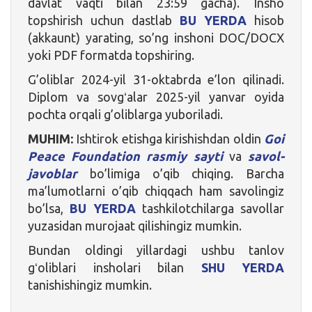
davlat vaqti bilan 23:59 gacha). Insho
topshirish uchun dastlab
BU YERDA
hisob
(akkaunt) yarating, so’ng inshoni DOC/DOCX
yoki PDF formatda topshiring.
G’oliblar 2024-yil 31-oktabrda e’lon qilinadi.
Diplom va sovgʻalar 2025-yil yanvar oyida
pochta orqali g’oliblarga yuboriladi.
MUHIM:
Ishtirok etishga kirishishdan oldin
Goi
Peace Foundation rasmiy sayti
va
savol-
javoblar
bo’limiga o’qib chiqing. Barcha
ma’lumotlarni o’qib chiqqach ham savolingiz
bo’lsa,
BU YERDA
tashkilotchilarga savollar
yuzasidan murojaat qilishingiz mumkin.
Bundan oldingi yillardagi ushbu tanlov
gʻoliblari insholari bilan
SHU YERDA
tanishishingiz mumkin.