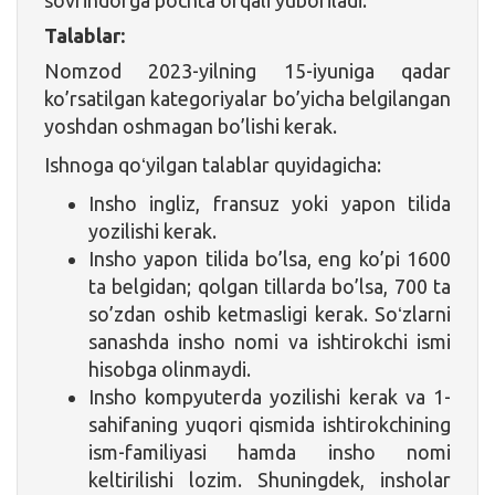
Talablar:
Nomzod 2023-yilning 15-iyuniga qadar
ko’rsatilgan kategoriyalar bo’yicha belgilangan
yoshdan oshmagan bo’lishi kerak.
Ishnoga qoʻyilgan talablar quyidagicha:
Insho ingliz, fransuz yoki yapon tilida
yozilishi kerak.
Insho yapon tilida bo’lsa, eng ko’pi 1600
ta belgidan; qolgan tillarda bo’lsa, 700 ta
so’zdan oshib ketmasligi kerak. Soʻzlarni
sanashda insho nomi va ishtirokchi ismi
hisobga olinmaydi.
Insho kompyuterda yozilishi kerak va 1-
sahifaning yuqori qismida ishtirokchining
ism-familiyasi hamda insho nomi
keltirilishi lozim. Shuningdek, insholar