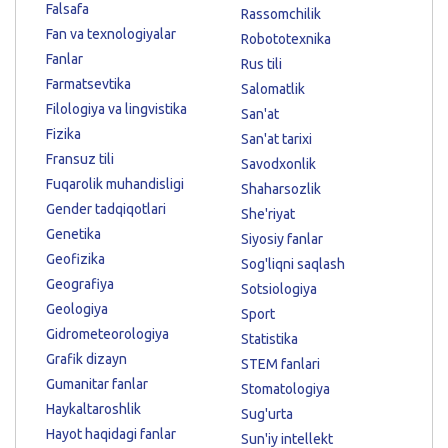
Falsafa
Rassomchilik
Fan va texnologiyalar
Robototexnika
Fanlar
Rus tili
Farmatsevtika
Salomatlik
Filologiya va lingvistika
San'at
Fizika
San'at tarixi
Fransuz tili
Savodxonlik
Fuqarolik muhandisligi
Shaharsozlik
Gender tadqiqotlari
She'riyat
Genetika
Siyosiy fanlar
Geofizika
Sog'liqni saqlash
Geografiya
Sotsiologiya
Geologiya
Sport
Gidrometeorologiya
Statistika
Grafik dizayn
STEM fanlari
Gumanitar fanlar
Stomatologiya
Haykaltaroshlik
Sug'urta
Hayot haqidagi fanlar
Sun'iy intellekt