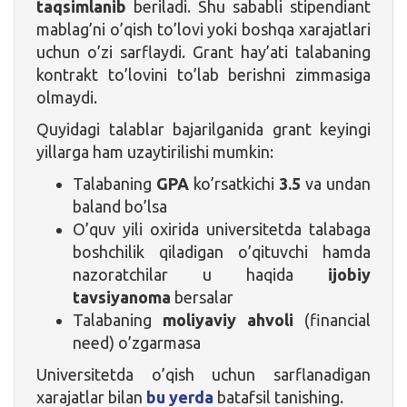
taqsimlanib
beriladi. Shu sababli stipendiant
mablag’ni o’qish to’lovi yoki boshqa xarajatlari
uchun o’zi sarflaydi. Grant hay’ati talabaning
kontrakt to’lovini to’lab berishni zimmasiga
olmaydi.
Quyidagi talablar bajarilganida grant keyingi
yillarga ham uzaytirilishi mumkin:
Talabaning
GPA
ko’rsatkichi
3.5
va undan
baland bo’lsa
O’quv yili oxirida universitetda talabaga
boshchilik qiladigan o’qituvchi hamda
nazoratchilar u haqida
ijobiy
tavsiyanoma
bersalar
Talabaning
moliyaviy ahvoli
(financial
need) o’zgarmasa
Universitetda o’qish uchun sarflanadigan
xarajatlar bilan
bu yerda
batafsil tanishing.