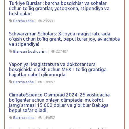
Turkiye Burslari: barcha bosqichlar va sohalar
uchun to’liq grantlar, yotoqxona, stipendiya va
boshqalar!
Barcha soha
|
235931
Schwarzman Scholars: Xitoyda magistraturada
oʻqish uchun toʻliq grant, bepul turar joy, aviachipta
va stipendiya!
Biznesni boshqarish
|
227407
Yaponiya: Magistratura va doktorantura
bosqichida oʻqish uchun MEXT toʻliq grantiga
hujjatlar qabul qilinmoqda!
Barcha soha
|
178857
ClimateScience Olympiad 2024: 25 yoshgacha
boʻlganlar uchun onlayn olimpiada: mukofot
jamgʻarmasi 15 000 dollar va gʻoliblar Bakuga
bepul safar qiladi!
Barcha soha
|
149652