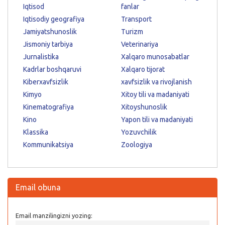
Iqtisod
fanlar
Iqtisodiy geografiya
Transport
Jamiyatshunoslik
Turizm
Jismoniy tarbiya
Veterinariya
Jurnalistika
Xalqaro munosabatlar
Kadrlar boshqaruvi
Xalqaro tijorat
Kiberxavfsizlik
xavfsizlik va rivojlanish
Kimyo
Xitoy tili va madaniyati
Kinematografiya
Xitoyshunoslik
Kino
Yapon tili va madaniyati
Klassika
Yozuvchilik
Kommunikatsiya
Zoologiya
Email obuna
Email manzilingizni yozing: