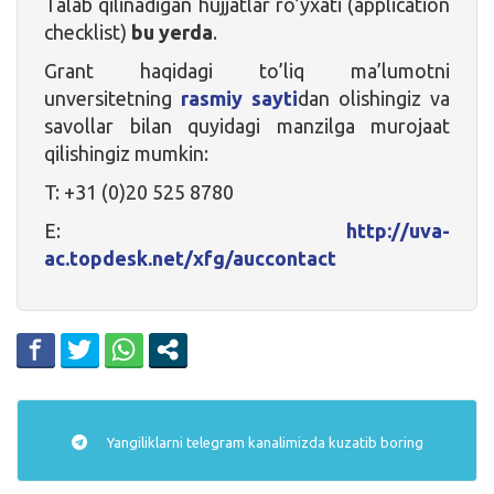
Talab qilinadigan hujjatlar ro’yxati (application
checklist)
bu yerda
.
Grant haqidagi to’liq ma’lumotni
unversitetning
rasmiy sayti
dan olishingiz va
savollar bilan quyidagi manzilga murojaat
qilishingiz mumkin:
T: +31 (0)20 525 8780
E:
http://uva-
ac.topdesk.net/xfg/auccontact
Yangiliklarni
telegram
kanalimizda kuzatib boring