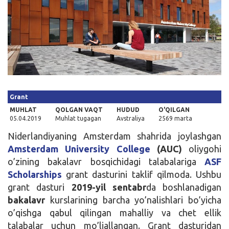
Kirish
Grant
MUHLAT
QOLGAN VAQT
HUDUD
O'QILGAN
05.04.2019
Muhlat tugagan
Avstraliya
2569 marta
Niderlandiyaning Amsterdam shahrida joylashgan
Amsterdam University College
(AUC)
oliygohi
o’zining bakalavr bosqichidagi talabalariga
ASF
Scholarships
grant dasturini taklif qilmoda. Ushbu
grant dasturi
2019-yil sentabr
da boshlanadigan
bakalavr
kurslarining barcha yo’nalishlari bo’yicha
o’qishga qabul qilingan mahalliy va chet ellik
talabalar uchun mo’ljallangan. Grant dasturidan