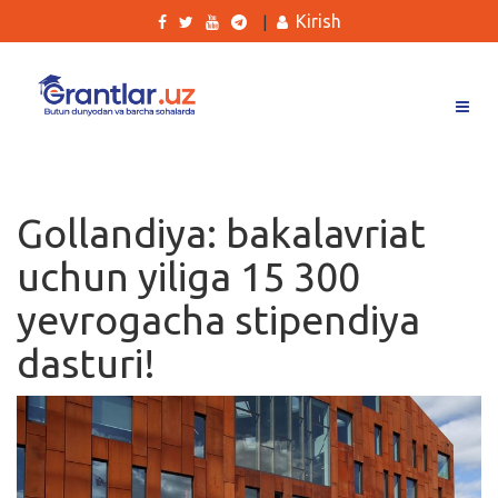
Kirish
|
Grantlar
Tanlovlar
Gollandiya: bakalavriat
Ishlar
uchun yiliga 15 300
Kurslar
yevrogacha stipendiya
Blog
dasturi!
Yana
Qidirish