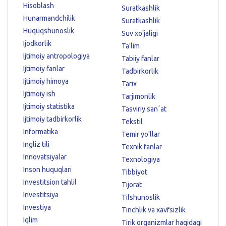
Hisoblash
Suratkashlik
Hunarmandchilik
Suratkashlik
Huquqshunoslik
Suv xo'jaligi
Ijodkorlik
Ta'lim
Ijtimoiy antropologiya
Tabiiy fanlar
Ijtimoiy fanlar
Tadbirkorlik
Ijtimoiy himoya
Tarix
Ijtimoiy ish
Tarjimonlik
Ijtimoiy statistika
Tasviriy sanʼat
Ijtimoiy tadbirkorlik
Tekstil
Informatika
Temir yo'llar
Ingliz tili
Texnik fanlar
Innovatsiyalar
Texnologiya
Inson huquqlari
Tibbiyot
Investitsion tahlil
Tijorat
Investitsiya
Tilshunoslik
Investiya
Tinchlik va xavfsizlik
Iqlim
Tirik organizmlar haqidagi