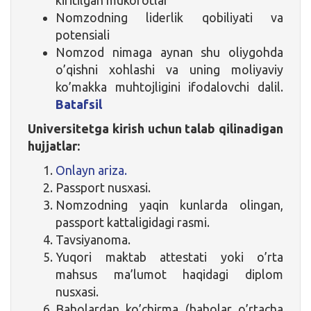
Nomzodning liderlik qobiliyati va
potensiali
Nomzod nimaga aynan shu oliygohda
o’qishni xohlashi va uning moliyaviy
ko’makka muhtojligini ifodalovchi dalil.
Batafsil
Universitetga kirish uchun talab qilinadigan
hujjatlar:
Onlayn ariza.
Passport nusxasi.
Nomzodning yaqin kunlarda olingan,
passport kattaligidagi rasmi.
Tavsiyanoma.
Yuqori maktab attestati yoki o’rta
mahsus ma’lumot haqidagi diplom
nusxasi.
Baholardan ko’chirma (baholar o’rtacha