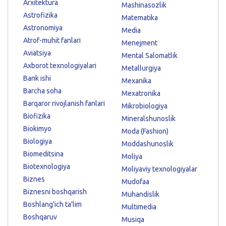
Arxitektura
Mashinasozlik
Astrofizika
Matematika
Astronomiya
Media
Atrof-muhit fanlari
Menejment
Aviatsiya
Mental Salomatlik
Axborot texnologiyalari
Metallurgiya
Bank ishi
Mexanika
Barcha soha
Mexatronika
Barqaror rivojlanish fanlari
Mikrobiologiya
Biofizika
Mineralshunoslik
Biokimyo
Moda (Fashion)
Biologiya
Moddashunoslik
Biomeditsina
Moliya
Biotexnologiya
Moliyaviy texnologiyalar
Biznes
Mudofaa
Biznesni boshqarish
Muhandislik
Boshlang'ich ta'lim
Multimedia
Boshqaruv
Musiqa