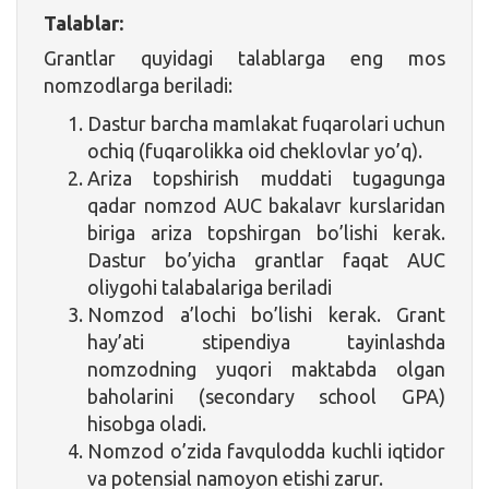
Talablar:
Grantlar quyidagi talablarga eng mos
nomzodlarga beriladi:
Dastur barcha mamlakat fuqarolari uchun
ochiq (fuqarolikka oid cheklovlar yo’q).
Ariza topshirish muddati tugagunga
qadar nomzod AUC bakalavr kurslaridan
biriga ariza topshirgan bo’lishi kerak.
Dastur bo’yicha grantlar faqat AUC
oliygohi talabalariga beriladi
Nomzod a’lochi bo’lishi kerak. Grant
hay’ati stipendiya tayinlashda
nomzodning yuqori maktabda olgan
baholarini (secondary school GPA)
hisobga oladi.
Nomzod o’zida favqulodda kuchli iqtidor
va potensial namoyon etishi zarur.