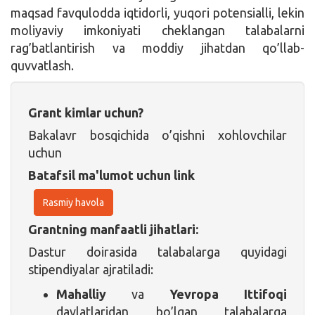
maqsad favqulodda iqtidorli, yuqori potensialli, lekin
moliyaviy imkoniyati cheklangan talabalarni
rag’batlantirish va moddiy jihatdan qo’llab-
quvvatlash.
Grant kimlar uchun?
Bakalavr bosqichida o’qishni xohlovchilar
uchun
Batafsil ma'lumot uchun link
Rasmiy havola
Grantning manfaatli jihatlari:
Dastur doirasida talabalarga quyidagi
stipendiyalar ajratiladi:
Mahalliy
va
Yevropa Ittifoqi
davlatlaridan bo’lgan talabalarga