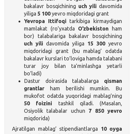
bakalavr bosqichining
uch yili
davomida
yiliga
5 100
yevro miqdoridagi grant
Yevropa Ittifoqi
tarkibiga kirmaydigan
mamlakat (ro’yxatda
O’zbekiston
ham
bor) talabalariga bakalavr bosqichining
uch yili
davomida yiliga
15 300
yevro
miqdoridagi grant (bu mablag’ odatda
bakalavr kurslari to’loviga hamda talabani
turar joy bilan ta’minlashga yetarli
bo’ladi)
Dastur doirasida talabalarga
qisman
grantlar
ham berilishi mumkin. Bu
mukofot odatda yuqoridagi mablag’ning
50 foizini
tashkil qiladi. (Masalan,
Osiyolik talabalar uchun
7 850 yevro
miqdorida)
Ajratilgan mablag’ stipendiantlarga
10 oyga