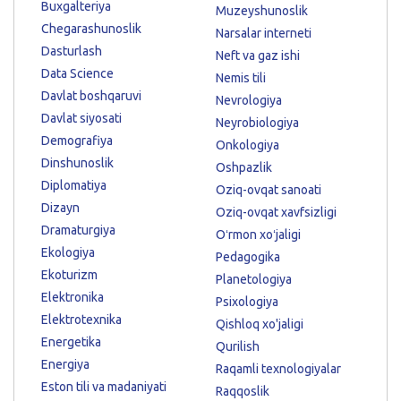
Buxgalteriya
Muzeyshunoslik
Chegarashunoslik
Narsalar interneti
Dasturlash
Neft va gaz ishi
Data Science
Nemis tili
Davlat boshqaruvi
Nevrologiya
Davlat siyosati
Neyrobiologiya
Demografiya
Onkologiya
Dinshunoslik
Oshpazlik
Diplomatiya
Oziq-ovqat sanoati
Dizayn
Oziq-ovqat xavfsizligi
Dramaturgiya
Oʻrmon xoʻjaligi
Ekologiya
Pedagogika
Ekoturizm
Planetologiya
Elektronika
Psixologiya
Elektrotexnika
Qishloq xo'jaligi
Energetika
Qurilish
Energiya
Raqamli texnologiyalar
Eston tili va madaniyati
Raqqoslik