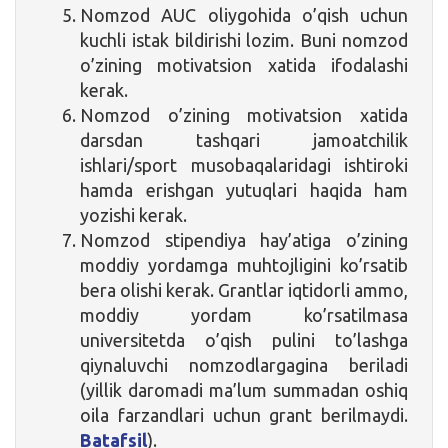
Nomzod AUC oliygohida o’qish uchun
kuchli istak bildirishi lozim. Buni nomzod
o’zining motivatsion xatida ifodalashi
kerak.
Nomzod o’zining motivatsion xatida
darsdan tashqari jamoatchilik
ishlari/sport musobaqalaridagi ishtiroki
hamda erishgan yutuqlari haqida ham
yozishi kerak.
Nomzod stipendiya hay’atiga o’zining
moddiy yordamga muhtojligini ko’rsatib
bera olishi kerak. Grantlar iqtidorli ammo,
moddiy yordam ko’rsatilmasa
universitetda o’qish pulini to’lashga
qiynaluvchi nomzodlargagina beriladi
(yillik daromadi ma’lum summadan oshiq
oila farzandlari uchun grant berilmaydi.
Batafsil
).