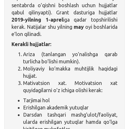
sentabrda o’qishni boshlash uchun hujjatlar
qabul qilinyapti). Grant dasturiga hujjatlar
2019-yilning 1-aprel
iga qadar topshirilishi
kerak. Natijalar shu yilning
may
oyi boshlarida
e’lon qilinadi.
Kerakli hujjatlar:
Ariza (tanlangan yo’nalishga qarab
turlicha bo’lishi mumkin).
Moliyaviy ko’makka muhtijlik haqidagi
hujjat.
Mativatsion xat. Motivatsion xat
quyidagilarni o’z ichiga olishi kerak:
Tarjimai hol
Erishilgan akademik yutuqlar
Darsdan tashqari mashg’ulot/faoliyat,
ularda erishilgan yutuqlar hamda qo’lga
kiritilgan mukofotlar