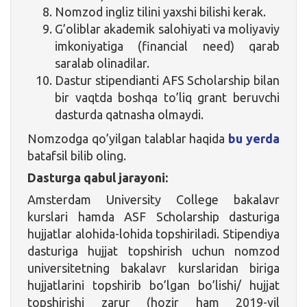
Nomzod ingliz tilini yaxshi bilishi kerak.
G’oliblar akademik salohiyati va moliyaviy
imkoniyatiga (financial need) qarab
saralab olinadilar.
Dastur stipendianti AFS Scholarship bilan
bir vaqtda boshqa to’liq grant beruvchi
dasturda qatnasha olmaydi.
Nomzodga qo’yilgan talablar haqida
bu yerda
batafsil bilib oling.
Dasturga qabul jarayoni:
Amsterdam University College bakalavr
kurslari hamda ASF Scholarship dasturiga
hujjatlar alohida-lohida topshiriladi. Stipendiya
dasturiga hujjat topshirish uchun nomzod
universitetning bakalavr kurslaridan biriga
hujjatlarini topshirib bo’lgan bo’lishi/ hujjat
topshirishi zarur (hozir ham 2019-yil