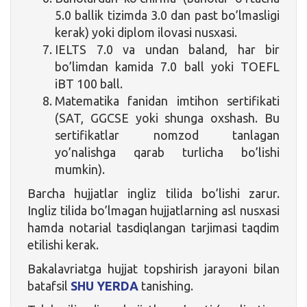
5.0 ballik tizimda 3.0 dan past bo’lmasligi
kerak) yoki diplom ilovasi nusxasi.
IELTS 7.0 va undan baland, har bir
bo’limdan kamida 7.0 ball yoki TOEFL
iBT 100 ball.
Matematika fanidan imtihon sertifikati
(SAT, GGCSE yoki shunga oxshash. Bu
sertifikatlar nomzod tanlagan
yo’nalishga qarab turlicha bo’lishi
mumkin).
Barcha hujjatlar ingliz tilida bo’lishi zarur.
Ingliz tilida bo’lmagan hujjatlarning asl nusxasi
hamda notarial tasdiqlangan tarjimasi taqdim
etilishi kerak.
Bakalavriatga hujjat topshirish jarayoni bilan
batafsil
SHU YERDA
tanishing.