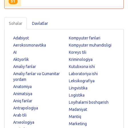
31
Sohalar
Davlatlar
Adabiyot
Kompyuter fanlari
Aerokosmonavtika
Kompyuter muhandisligi
AI
Koreys tili
Aktyorlik
Kriminologiya
Amaliy fanlar
Kutubxona ishi
Amaliy fanlar va Gumanitar
Laboratoriya ishi
yordam
Leksikografiya
Anatomiya
Lingvistika
Animatsiya
Logistika
Aniq fanlar
Loyihalarni boshqarish
Antrapologiya
Madaniyat
Arab tili
Mantiq
Arxeologiya
Marketing