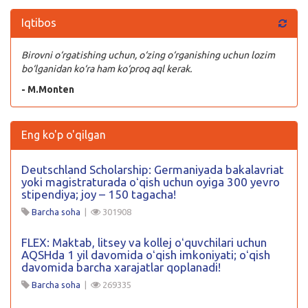
Iqtibos
Birovni o‘rgatishing uchun, o‘zing o‘rganishing uchun lozim
bo‘lganidan ko‘ra ham ko‘proq aql kerak.
- M.Monten
Eng ko'p o'qilgan
Deutschland Scholarship: Germaniyada bakalavriat
yoki magistraturada oʻqish uchun oyiga 300 yevro
stipendiya; joy – 150 tagacha!
Barcha soha
|
301908
FLEX: Maktab, litsey va kollej oʻquvchilari uchun
AQSHda 1 yil davomida oʻqish imkoniyati; oʻqish
davomida barcha xarajatlar qoplanadi!
Barcha soha
|
269335