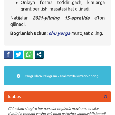
Onlayn forma toʻldirilgach, kimlarga
grant berilishi masalasi hal qilinadi.
Natijalar
2021-yilning 15-aprelida
e’lon
qilinadi.
Bogʻlanish uchun:
shu yerga
murojaat qiling.
Yangiliklarni
telegram
kanalimizda kuzatib boring
Iqtibos
Chinakam shogird bor narsalar negizida mavhum narsalar
rivojini o’rganadi va shu yo’l bilan ustoziga yaqinlashib boradi.