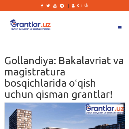
Kirish
|
Grantlar
Tanlovlar
Gollandiya: Bakalavriat va
Ishlar
magistratura
Kurslar
bosqichlarida oʻqish
Blog
uchun qisman grantlar!
Yana
Qidirish