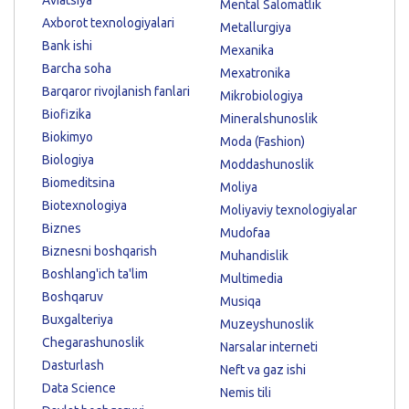
Mental Salomatlik
Axborot texnologiyalari
Metallurgiya
Bank ishi
Mexanika
Barcha soha
Mexatronika
Barqaror rivojlanish fanlari
Mikrobiologiya
Biofizika
Mineralshunoslik
Biokimyo
Moda (Fashion)
Biologiya
Moddashunoslik
Biomeditsina
Moliya
Biotexnologiya
Moliyaviy texnologiyalar
Biznes
Mudofaa
Biznesni boshqarish
Muhandislik
Boshlang'ich ta'lim
Multimedia
Boshqaruv
Musiqa
Buxgalteriya
Muzeyshunoslik
Chegarashunoslik
Narsalar interneti
Dasturlash
Neft va gaz ishi
Data Science
Nemis tili