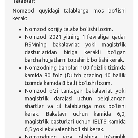
Talablar:
Nomzod quyidagi talablarga mos boʻlishi
kerak:
Nomzod xorijiy talaba boʻlishi lozim.
Nomzod 2021-yilning 1-fevraliga qadar
RSMning bakalavriat yoki magistrlik
dasturlaridan biriga kerakli boʻlgan
barcha hujjatlarni topshirib boʻlishi kerak.
Nomzodning baholari 100 foizlik tizimda
kamida 80 foiz (Dutch grading 10 ballik
tizimda kamida 8 ball) boʻlishi lozim.
Nomzod oʻzi tanlagan bakalavriat yoki
magistrlik darajasi uchun belgilangan
shartlar va til talablariga mos boʻlishi
kerak. Bakalavr uchun kamida 6,0,
magistrlik dasturlari uchun IELTS kamida
6,5 yoki ekvivalent boʻlishi kerak.
Nomzodning viza olishiga toʻsqinlik