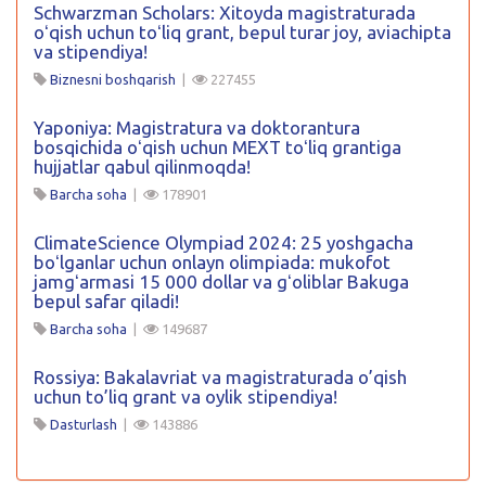
Schwarzman Scholars: Xitoyda magistraturada
oʻqish uchun toʻliq grant, bepul turar joy, aviachipta
va stipendiya!
Biznesni boshqarish
|
227455
Yaponiya: Magistratura va doktorantura
bosqichida oʻqish uchun MEXT toʻliq grantiga
hujjatlar qabul qilinmoqda!
Barcha soha
|
178901
ClimateScience Olympiad 2024: 25 yoshgacha
boʻlganlar uchun onlayn olimpiada: mukofot
jamgʻarmasi 15 000 dollar va gʻoliblar Bakuga
bepul safar qiladi!
Barcha soha
|
149687
Rossiya: Bakalavriat va magistraturada o’qish
uchun to’liq grant va oylik stipendiya!
Dasturlash
|
143886