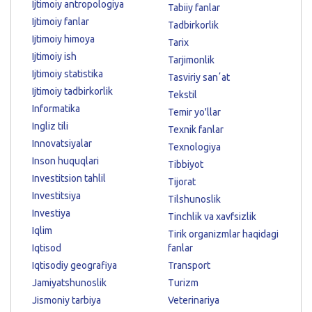
Ijtimoiy antropologiya
Tabiiy fanlar
Ijtimoiy fanlar
Tadbirkorlik
Ijtimoiy himoya
Tarix
Ijtimoiy ish
Tarjimonlik
Ijtimoiy statistika
Tasviriy sanʼat
Ijtimoiy tadbirkorlik
Tekstil
Informatika
Temir yo'llar
Ingliz tili
Texnik fanlar
Innovatsiyalar
Texnologiya
Inson huquqlari
Tibbiyot
Investitsion tahlil
Tijorat
Investitsiya
Tilshunoslik
Investiya
Tinchlik va xavfsizlik
Iqlim
Tirik organizmlar haqidagi
Iqtisod
fanlar
Iqtisodiy geografiya
Transport
Jamiyatshunoslik
Turizm
Jismoniy tarbiya
Veterinariya