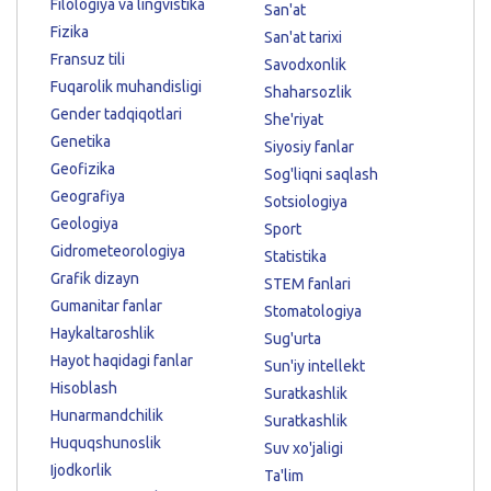
Filologiya va lingvistika
San'at
Fizika
San'at tarixi
Fransuz tili
Savodxonlik
Fuqarolik muhandisligi
Shaharsozlik
Gender tadqiqotlari
She'riyat
Genetika
Siyosiy fanlar
Geofizika
Sog'liqni saqlash
Geografiya
Sotsiologiya
Geologiya
Sport
Gidrometeorologiya
Statistika
Grafik dizayn
STEM fanlari
Gumanitar fanlar
Stomatologiya
Haykaltaroshlik
Sug'urta
Hayot haqidagi fanlar
Sun'iy intellekt
Hisoblash
Suratkashlik
Hunarmandchilik
Suratkashlik
Huquqshunoslik
Suv xo'jaligi
Ijodkorlik
Ta'lim