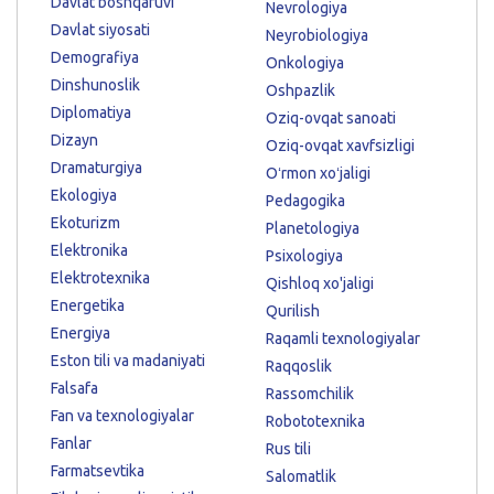
Davlat boshqaruvi
Nevrologiya
Davlat siyosati
Neyrobiologiya
Demografiya
Onkologiya
Dinshunoslik
Oshpazlik
Diplomatiya
Oziq-ovqat sanoati
Dizayn
Oziq-ovqat xavfsizligi
Dramaturgiya
Oʻrmon xoʻjaligi
Ekologiya
Pedagogika
Ekoturizm
Planetologiya
Elektronika
Psixologiya
Elektrotexnika
Qishloq xo'jaligi
Energetika
Qurilish
Energiya
Raqamli texnologiyalar
Eston tili va madaniyati
Raqqoslik
Falsafa
Rassomchilik
Fan va texnologiyalar
Robototexnika
Fanlar
Rus tili
Farmatsevtika
Salomatlik