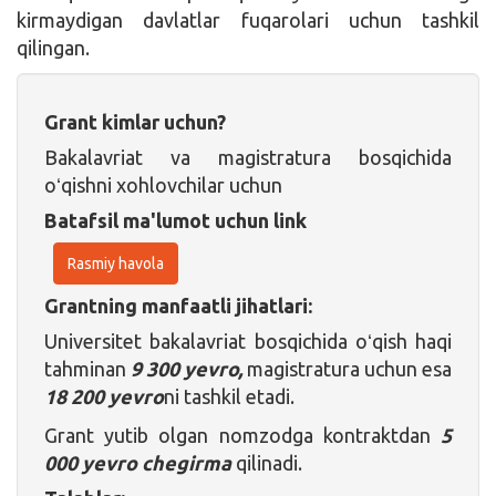
kirmaydigan davlatlar fuqarolari uchun tashkil
qilingan.
Grant kimlar uchun?
Bakalavriat va magistratura bosqichida
oʻqishni xohlovchilar uchun
Batafsil ma'lumot uchun link
Rasmiy havola
Grantning manfaatli jihatlari:
Universitet bakalavriat bosqichida oʻqish haqi
tahminan
9 300 yevro,
magistratura uchun esa
18 200 yevro
ni tashkil etadi.
Grant yutib olgan nomzodga kontraktdan
5
000 yevro chegirma
qilinadi.