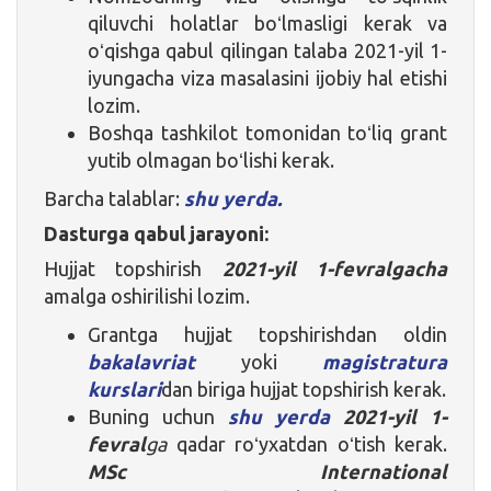
qiluvchi holatlar boʻlmasligi kerak va
oʻqishga qabul qilingan talaba 2021-yil 1-
iyungacha viza masalasini ijobiy hal etishi
lozim.
Boshqa tashkilot tomonidan toʻliq grant
yutib olmagan boʻlishi kerak.
Barcha talablar:
shu yerda.
Dasturga qabul jarayoni:
Hujjat topshirish
2021-yil 1-fevralgacha
amalga oshirilishi lozim.
Grantga hujjat topshirishdan oldin
bakalavriat
yoki
magistratura
kurslari
dan biriga hujjat topshirish kerak.
Buning uchun
shu yerda
2021-yil 1-
fevral
ga
qadar roʻyxatdan oʻtish kerak.
MSc International