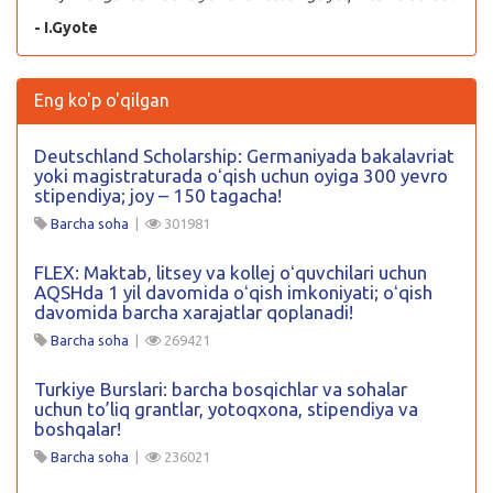
- I.Gyote
Eng ko'p o'qilgan
Deutschland Scholarship: Germaniyada bakalavriat
yoki magistraturada oʻqish uchun oyiga 300 yevro
stipendiya; joy – 150 tagacha!
Barcha soha
|
301981
FLEX: Maktab, litsey va kollej oʻquvchilari uchun
AQSHda 1 yil davomida oʻqish imkoniyati; oʻqish
davomida barcha xarajatlar qoplanadi!
Barcha soha
|
269421
Turkiye Burslari: barcha bosqichlar va sohalar
uchun to’liq grantlar, yotoqxona, stipendiya va
boshqalar!
Barcha soha
|
236021