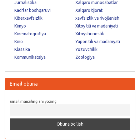
Jurnalistika
Xalqaro munosabatlar
Kadrlar boshqaruvi
Xalqaro tijorat
Kiberxavfsizlik
xavfsizlik va rivojlanish
Kimyo
Xitoy tili va madaniyati
Kinematografiya
Xitoyshunoslik
Kino
Yapon tili va madaniyati
Klassika
Yozuvchilik
Kommunikatsiya
Zoologiya
Email obuna
Email manzilingizni yozing: