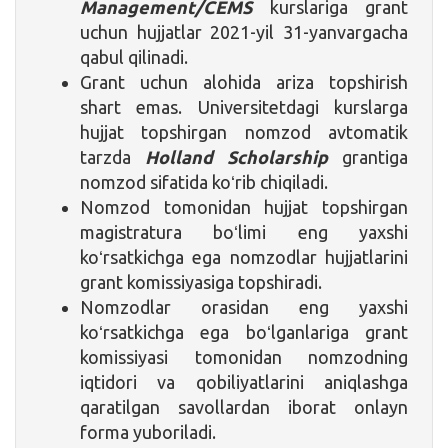
Management/CEMS
kurslariga grant
uchun hujjatlar 2021-yil 31-yanvargacha
qabul qilinadi.
Grant uchun alohida ariza topshirish
shart emas. Universitetdagi kurslarga
hujjat topshirgan nomzod avtomatik
tarzda
Holland Scholarship
grantiga
nomzod sifatida koʻrib chiqiladi.
Nomzod tomonidan hujjat topshirgan
magistratura boʻlimi eng yaxshi
koʻrsatkichga ega nomzodlar hujjatlarini
grant komissiyasiga topshiradi.
Nomzodlar orasidan eng yaxshi
koʻrsatkichga ega boʻlganlariga grant
komissiyasi tomonidan nomzodning
iqtidori va qobiliyatlarini aniqlashga
qaratilgan savollardan iborat onlayn
forma yuboriladi.