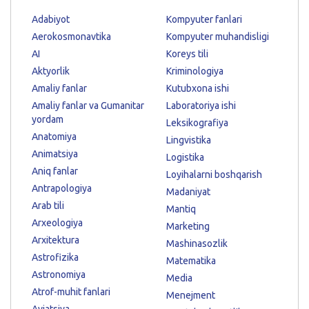
Adabiyot
Kompyuter fanlari
Aerokosmonavtika
Kompyuter muhandisligi
AI
Koreys tili
Aktyorlik
Kriminologiya
Amaliy fanlar
Kutubxona ishi
Amaliy fanlar va Gumanitar
Laboratoriya ishi
yordam
Leksikografiya
Anatomiya
Lingvistika
Animatsiya
Logistika
Aniq fanlar
Loyihalarni boshqarish
Antrapologiya
Madaniyat
Arab tili
Mantiq
Arxeologiya
Marketing
Arxitektura
Mashinasozlik
Astrofizika
Matematika
Astronomiya
Media
Atrof-muhit fanlari
Menejment
Aviatsiya