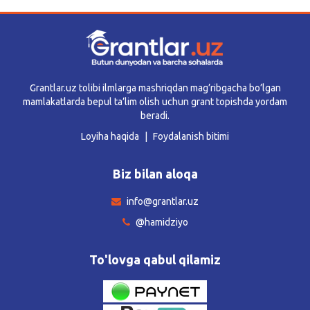
Grantlar.uz tolibi ilmlarga mashriqdan mag’ribgacha bo’lgan
mamlakatlarda bepul ta’lim olish uchun grant topishda yordam
beradi.
Loyiha haqida
Foydalanish bitimi
Biz bilan aloqa
info@grantlar.uz
@hamidziyo
To'lovga qabul qilamiz