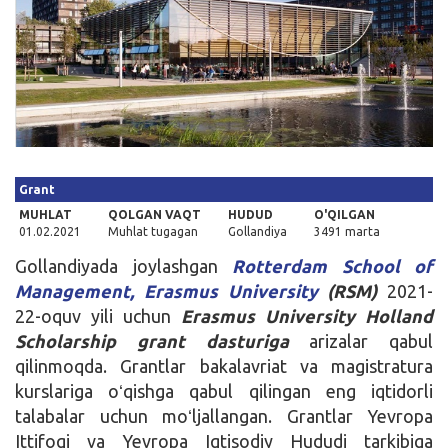
Kirish
Grant
MUHLAT
QOLGAN VAQT
HUDUD
O'QILGAN
01.02.2021
Muhlat tugagan
Gollandiya
3491 marta
Gollandiyada joylashgan
Rotterdam School of
Management, Erasmus University
(RSM)
2021-
22-oquv yili uchun
Erasmus University Holland
Scholarship grant dasturiga
arizalar qabul
qilinmoqda. Grantlar bakalavriat va magistratura
kurslariga oʻqishga qabul qilingan eng iqtidorli
talabalar uchun moʻljallangan. Grantlar Yevropa
Ittifoqi va Yevropa Iqtisodiy Hududi tarkibiga