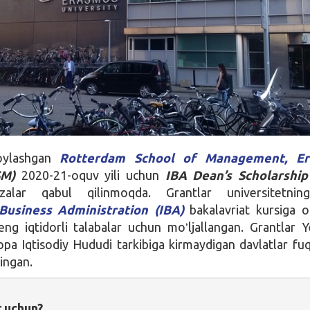
joylashgan
Rotterdam School of Management, E
SM)
2020-21-oquv yili uchun
IBA Dean’s Scholarship
alar qabul qilinmoqda. Grantlar universitetn
 Business Administration (IBA)
bakalavriat kursiga o
eng iqtidorli talabalar uchun moʻljallangan. Grantlar 
ropa Iqtisodiy Hududi tarkibiga kirmaydigan davlatlar fuq
lingan.
r uchun?