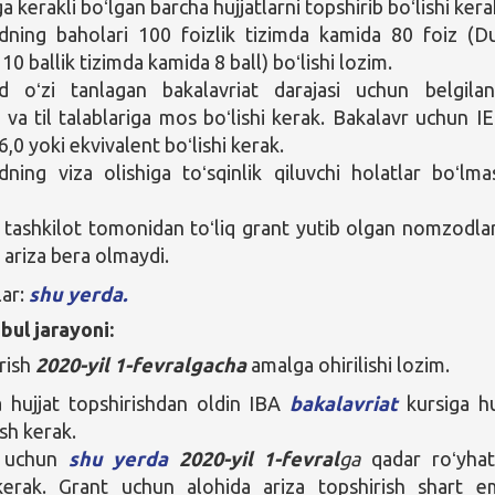
a kerakli boʻlgan barcha hujjatlarni topshirib boʻlishi kera
ning baholari 100 foizlik tizimda kamida 80 foiz (D
10 ballik tizimda kamida 8 ball) boʻlishi lozim.
 oʻzi tanlagan bakalavriat darajasi uchun belgila
r va til talablariga mos boʻlishi kerak. Bakalavr uchun I
,0 yoki ekvivalent boʻlishi kerak.
ing viza olishiga toʻsqinlik qiluvchi holatlar boʻlmas
tashkilot tomonidan toʻliq grant yutib olgan nomzodla
 ariza bera olmaydi.
lar:
shu yerda.
bul jarayoni:
irish
2020-yil 1-fevralgacha
amalga ohirilishi lozim.
 hujjat topshirishdan oldin IBA
bakalavriat
kursiga hu
ish kerak.
 uchun
shu yerda
2020-yil 1-fevral
ga
qadar roʻyha
kerak. Grant uchun alohida ariza topshirish shart e