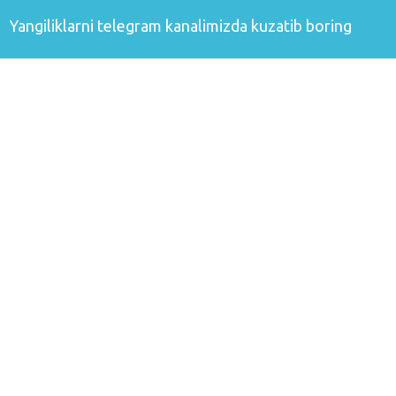
Yangiliklarni
telegram
kanalimizda kuzatib boring