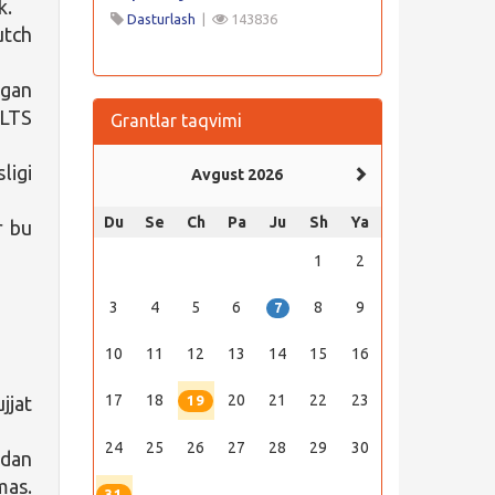
k.
Dasturlash
|
143836
utch
ngan
ELTS
Grantlar taqvimi
ligi
Avgust 2026
Du
Se
Ch
Pa
Ju
Sh
Ya
r bu
1
2
3
4
5
6
8
9
7
10
11
12
13
14
15
16
17
18
20
21
22
23
jjat
19
24
25
26
27
28
29
30
tdan
mas.
31