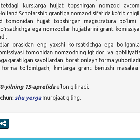
sitetdagi kurslarga hujjat topshirgan nomzod avtom
Holland Scholarship grantiga nomzod sifatida koʻrib chiqil
 tomonidan hujjat topshirgan magistratura boʻlimi
koʻrsatkichga ega nomzodlar hujjatlarini grant komissiya
di.
lar orasidan eng yaxshi koʻrsatkichga ega boʻlganla
omissiyasi tomonidan nomzodning iqtidori va qobiliyatla
hga qaratilgan savollardan iborat onlayn forma yuboriladi
forma toʻldirilgach, kimlarga grant berilishi masalasi
0-yilning 15-aprelida
e’lon qilinadi.
uchun:
shu yerga
murojaat qiling.