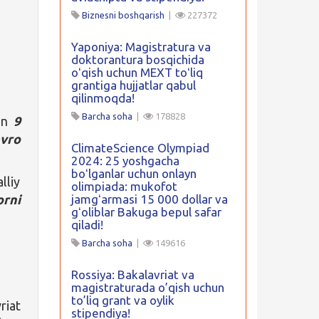
Biznesni boshqarish
|
227372
Yaponiya: Magistratura va
doktorantura bosqichida
oʻqish uchun MEXT toʻliq
grantiga hujjatlar qabul
qilinmoqda!
Barcha soha
|
178828
hun
9
vro
ClimateScience Olympiad
2024: 25 yoshgacha
boʻlganlar uchun onlayn
lliy
olimpiada: mukofot
orni
jamgʻarmasi 15 000 dollar va
gʻoliblar Bakuga bepul safar
qiladi!
Barcha soha
|
149616
Rossiya: Bakalavriat va
magistraturada o’qish uchun
to’liq grant va oylik
riat
stipendiya!