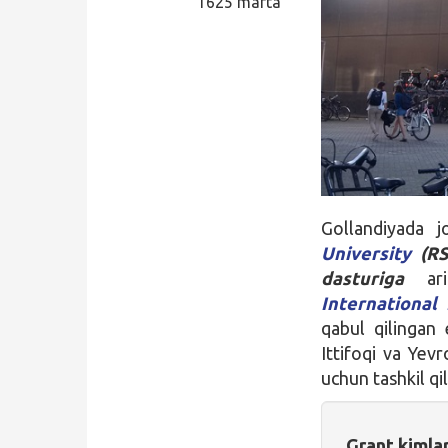
1625 marta
Qidirish
Kirish
Gollandiyada 
University
(R
dasturiga
ariz
International
qabul qilingan 
Ittifoqi va Yev
uchun tashkil qi
Grant kimla