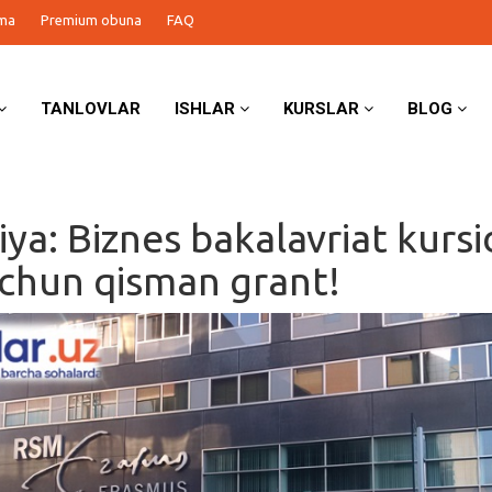
ma
Premium obuna
FAQ
TANLOVLAR
ISHLAR
KURSLAR
BLOG
iya: Biznes bakalavriat kursi
uchun qisman grant!