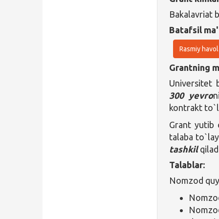
Bakalavriat 
Batafsil ma'
Rasmiy havol
Grantning ma
Universitet 
300 yevro
n
kontrakt to`l
Grant yutib 
talaba to`la
tashkil
qilad
Talablar:
Nomzod quyid
Nomzod 
Nomzod