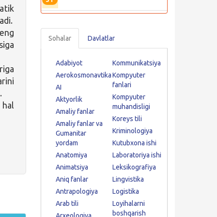
atik
adi.
 eng
Sohalar
Davlatlar
siga
Adabiyot
Kommunikatsiya
riga
Aerokosmonavtika
Kompyuter
rini
fanlari
AI
.
Kompyuter
Aktyorlik
 hal
muhandisligi
Amaliy fanlar
Koreys tili
Amaliy fanlar va
Kriminologiya
Gumanitar
yordam
Kutubxona ishi
Anatomiya
Laboratoriya ishi
Animatsiya
Leksikografiya
Aniq fanlar
Lingvistika
Antrapologiya
Logistika
Arab tili
Loyihalarni
boshqarish
Arxeologiya