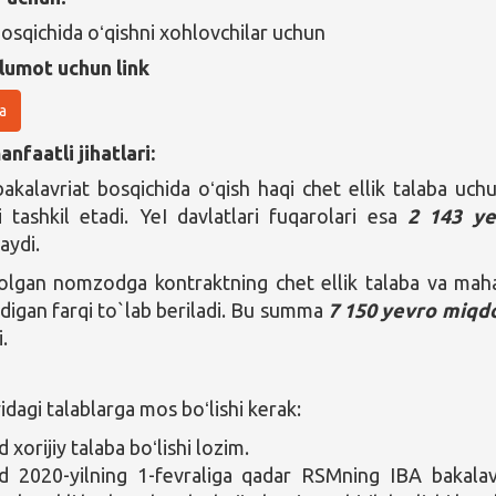
bosqichida oʻqishni xohlovchilar uchun
lumot uchun link
a
nfaatli jihatlari:
bakalavriat bosqichida oʻqish haqi chet ellik talaba uc
i tashkil etadi. YeI davlatlari fuqarolari esa
2 143 ye
aydi.
olgan nomzodga kontraktning chet ellik talaba va maha
ydigan farqi to`lab beriladi. Bu summa
7 150 yevro miqd
i.
agi talablarga mos boʻlishi kerak:
xorijiy talaba boʻlishi lozim.
 2020-yilning 1-fevraliga qadar RSMning IBA bakalav