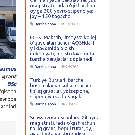
magistraturada oʻqish uchun
oyiga 300 yevro stipendiya;
joy – 150 tagacha!
Barcha soha
|
301863
FLEX: Maktab, litsey va kollej
oʻquvchilari uchun AQSHda 1
yil davomida oʻqish
imkoniyati; oʻqish davomida
barcha xarajatlar qoplanadi!
Barcha soha
|
269265
rasmus
 grant
Turkiye Burslari: barcha
ing
BSc
bosqichlar va sohalar uchun
to’liq grantlar, yotoqxona,
ʻqishga
stipendiya va boshqalar!
Yevropa
Barcha soha
|
235850
arolari
Schwarzman Scholars: Xitoyda
magistraturada oʻqish uchun
toʻliq grant, bepul turar joy,
aviachipta va stipendiya!