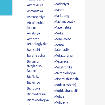
Madaniyat
Arxitektura
Mantiq
Astrofizika
Marketing
Astronomiya
Mashinasozlik
Atrof-muhit
fanlari
Matematika
Aviatsiya
Media
Axborot
Menejment
texnologiyalari
Mental
Bank ishi
Salomatlik
Barcha soha
Metallurgiya
Barqaror
Mexanika
rivojlanish
Mexatronika
fanlari
Mikrobiologiya
Biofizika
Mineralshunoslik
Biokimyo
Moda (Fashion)
Biologiya
Moddashunoslik
Biomeditsina
Moliya
Biotexnologiya
Moliyaviy