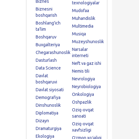
Biznes
texnologiyalar
Biznesni
Mudofaa
boshqarish
Muhandislik
Boshlang'ich
Multimedia
ta'lim
Musiqa
Boshqaruv
Muzeyshunoslik
Buxgalteriya
Narsalar
Chegarashunoslik
interneti
Dasturlash
Neft va gaz ishi
Data Science
Nemis tili
Davlat
Nevrologiya
boshqaruvi
Neyrobiologiya
Davlat siyosati
Onkologiya
Demografiya
Oshpazlik
Dinshunoslik
Oziq-ovqat
Diplomatiya
sanoati
Dizayn
Oziq-ovqat
Dramaturgiya
xavfsizligi
Ekologiya
Oʻrmon xoʻjaligi