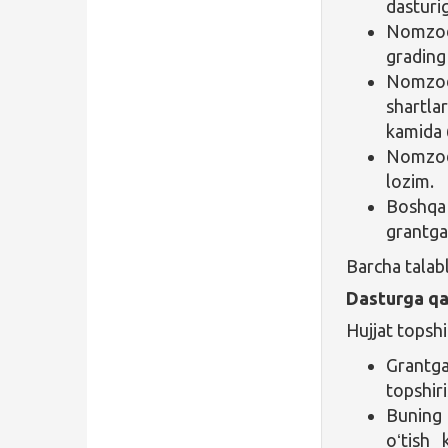
dasturig
Nomzod
grading 
Nomzod
shartla
kamida 6
Nomzodn
lozim.
Boshqa 
grantga
Barcha talab
Dasturga qa
Hujjat topsh
Grantga
topshir
Buning
oʻtish 