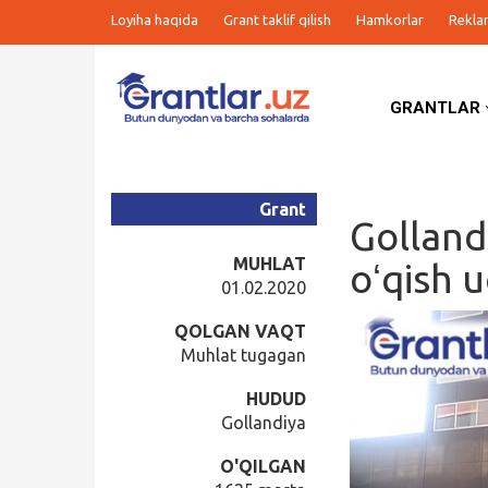
Loyiha haqida
Grant taklif qilish
Hamkorlar
Rekla
GRANTLAR
Grantlar
Tanlovlar
Grant
Golland
Ishlar
MUHLAT
oʻqish 
01.02.2020
Kurslar
QOLGAN VAQT
Muhlat tugagan
Blog
HUDUD
Gollandiya
Yana
O'QILGAN