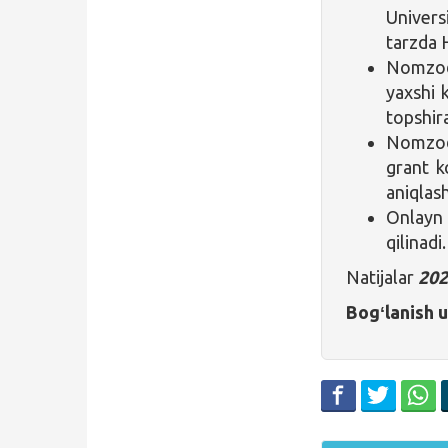
Univer
tarzda 
Nomzod
yaxshi 
topshira
Nomzod
grant k
aniqlas
Onlayn 
qilinadi.
Natijalar
202
Bogʻlanish 