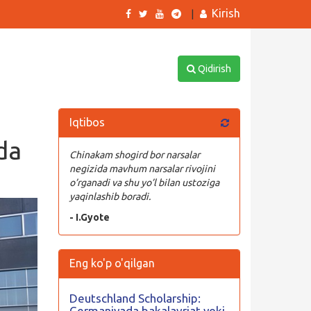
Kirish
|
Qidirish
Iqtibos
da
Chinakam shogird bor narsalar
negizida mavhum narsalar rivojini
o’rganadi va shu yo’l bilan ustoziga
yaqinlashib boradi.
- I.Gyote
Eng ko'p o'qilgan
Deutschland Scholarship:
Germaniyada bakalavriat yoki