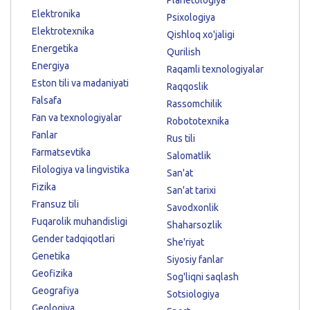
Elektronika
Psixologiya
Elektrotexnika
Qishloq xo'jaligi
Energetika
Qurilish
Energiya
Raqamli texnologiyalar
Eston tili va madaniyati
Raqqoslik
Falsafa
Rassomchilik
Fan va texnologiyalar
Robototexnika
Fanlar
Rus tili
Farmatsevtika
Salomatlik
Filologiya va lingvistika
San'at
Fizika
San'at tarixi
Fransuz tili
Savodxonlik
Fuqarolik muhandisligi
Shaharsozlik
Gender tadqiqotlari
She'riyat
Genetika
Siyosiy fanlar
Geofizika
Sog'liqni saqlash
Geografiya
Sotsiologiya
Geologiya