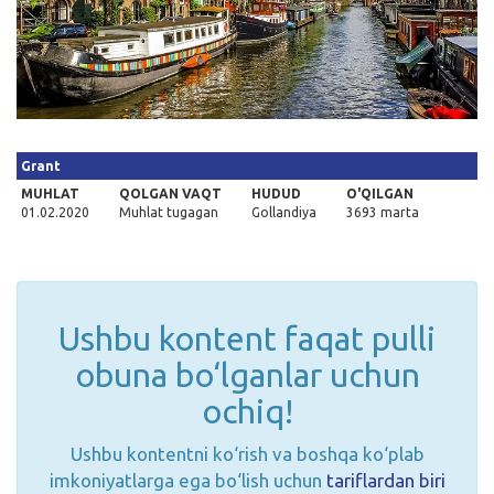
Kirish
Grant
MUHLAT
QOLGAN VAQT
HUDUD
O'QILGAN
01.02.2020
Muhlat tugagan
Gollandiya
3693 marta
Ushbu kontent faqat pulli
obuna bo‘lganlar uchun
ochiq!
Ushbu kontentni ko‘rish va boshqa ko‘plab
imkoniyatlarga ega bo‘lish uchun
tariflardan biri