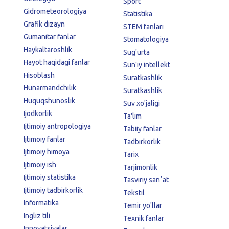
Sport
Gidrometeorologiya
Statistika
Grafik dizayn
STEM fanlari
Gumanitar fanlar
Stomatologiya
Haykaltaroshlik
Sug'urta
Hayot haqidagi fanlar
Sun'iy intellekt
Hisoblash
Suratkashlik
Hunarmandchilik
Suratkashlik
Huquqshunoslik
Suv xo'jaligi
Ijodkorlik
Ta'lim
Ijtimoiy antropologiya
Tabiiy fanlar
Ijtimoiy fanlar
Tadbirkorlik
Ijtimoiy himoya
Tarix
Ijtimoiy ish
Tarjimonlik
Ijtimoiy statistika
Tasviriy sanʼat
Ijtimoiy tadbirkorlik
Tekstil
Informatika
Temir yo'llar
Ingliz tili
Texnik fanlar
Innovatsiyalar