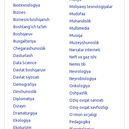
Biotexnologiya
Moliyaviy texnologiyalar
Biznes
Mudofaa
Biznesni boshqarish
Muhandislik
Boshlang'ich ta'lim
Multimedia
Boshqaruv
Musiqa
Buxgalteriya
Muzeyshunoslik
Chegarashunoslik
Narsalar interneti
Dasturlash
Neft va gaz ishi
Data Science
Nemis tili
Davlat boshqaruvi
Nevrologiya
Davlat siyosati
Neyrobiologiya
Demografiya
Onkologiya
Dinshunoslik
Oshpazlik
Diplomatiya
Oziq-ovqat sanoati
Dizayn
Oziq-ovqat xavfsizligi
Dramaturgiya
Oʻrmon xoʻjaligi
Ekologiya
Pedagogika
Ekoturizm
Planetologiya