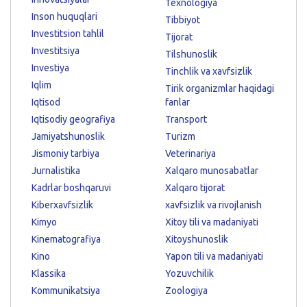
Texnologiya
Inson huquqlari
Tibbiyot
Investitsion tahlil
Tijorat
Investitsiya
Tilshunoslik
Investiya
Tinchlik va xavfsizlik
Iqlim
Tirik organizmlar haqidagi
Iqtisod
fanlar
Iqtisodiy geografiya
Transport
Jamiyatshunoslik
Turizm
Jismoniy tarbiya
Veterinariya
Jurnalistika
Xalqaro munosabatlar
Kadrlar boshqaruvi
Xalqaro tijorat
Kiberxavfsizlik
xavfsizlik va rivojlanish
Kimyo
Xitoy tili va madaniyati
Kinematografiya
Xitoyshunoslik
Kino
Yapon tili va madaniyati
Klassika
Yozuvchilik
Kommunikatsiya
Zoologiya