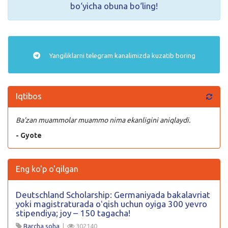
bo‘yicha obuna bo‘ling!
Yangiliklarni
telegram
kanalimizda kuzatib boring
Iqtibos
Ba’zan muammolar muammo nima ekanligini aniqlaydi.
- Gyote
Eng ko'p o'qilgan
Deutschland Scholarship: Germaniyada bakalavriat
yoki magistraturada oʻqish uchun oyiga 300 yevro
stipendiya; joy – 150 tagacha!
Barcha soha
|
302140