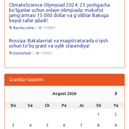
ClimateScience Olympiad 2024: 25 yoshgacha
boʻlganlar uchun onlayn olimpiada: mukofot
jamgʻarmasi 15 000 dollar va gʻoliblar Bakuga
bepul safar qiladi!
Barcha soha
|
149809
Rossiya: Bakalavriat va magistraturada o’qish
uchun to’liq grant va oylik stipendiya!
Dasturlash
|
143955
Grantlar taqvimi
Avgust 2026
Du
Se
Ch
Pa
Ju
Sh
Ya
1
2
3
4
5
6
7
8
9