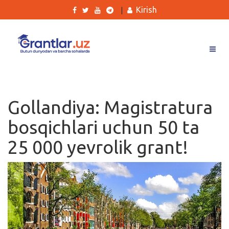
Kirish
|
Grantlar
Tanlovlar
Gollandiya: Magistratura
Ishlar
bosqichlari uchun 50 ta
Kurslar
25 000 yevrolik grant!
Blog
Yana
Qidirish