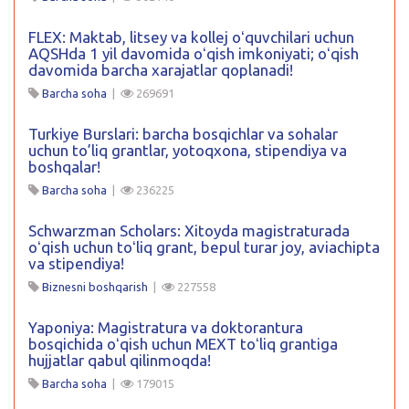
FLEX: Maktab, litsey va kollej oʻquvchilari uchun
AQSHda 1 yil davomida oʻqish imkoniyati; oʻqish
davomida barcha xarajatlar qoplanadi!
Barcha soha
|
269691
Turkiye Burslari: barcha bosqichlar va sohalar
uchun to’liq grantlar, yotoqxona, stipendiya va
boshqalar!
Barcha soha
|
236225
Schwarzman Scholars: Xitoyda magistraturada
oʻqish uchun toʻliq grant, bepul turar joy, aviachipta
va stipendiya!
Biznesni boshqarish
|
227558
Yaponiya: Magistratura va doktorantura
bosqichida oʻqish uchun MEXT toʻliq grantiga
hujjatlar qabul qilinmoqda!
Barcha soha
|
179015