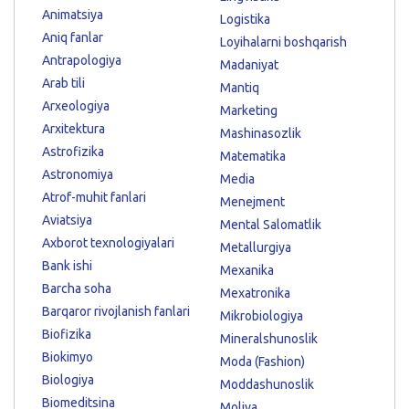
Animatsiya
Logistika
Aniq fanlar
Loyihalarni boshqarish
Antrapologiya
Madaniyat
Arab tili
Mantiq
Arxeologiya
Marketing
Arxitektura
Mashinasozlik
Astrofizika
Matematika
Astronomiya
Media
Atrof-muhit fanlari
Menejment
Aviatsiya
Mental Salomatlik
Axborot texnologiyalari
Metallurgiya
Bank ishi
Mexanika
Barcha soha
Mexatronika
Barqaror rivojlanish fanlari
Mikrobiologiya
Biofizika
Mineralshunoslik
Biokimyo
Moda (Fashion)
Biologiya
Moddashunoslik
Biomeditsina
Moliya