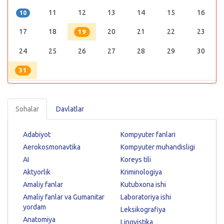
11
12
13
14
15
16
10
17
18
20
21
22
23
19
24
25
26
27
28
29
30
31
Sohalar
Davlatlar
Adabiyot
Kompyuter fanlari
Aerokosmonavtika
Kompyuter muhandisligi
AI
Koreys tili
Aktyorlik
Kriminologiya
Amaliy fanlar
Kutubxona ishi
Amaliy fanlar va Gumanitar
Laboratoriya ishi
yordam
Leksikografiya
Anatomiya
Lingvistika