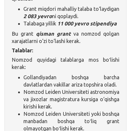
Grant miqdori mahalliy talaba to‘laydigan
2 083 yevro
ni qoplaydi.
Talabaga yillik
11 000 yevro stipendiya
Bu grant
qisman grant
va nomzod qolgan
xarajatlarni o‘zi to‘lashi kerak.
Talablar:
Nomzod quyidagi talablarga mos boʻlishi
kerak:
Gollandiyadan boshqa barcha
davlatlardan vakillar ariza topshira oladi.
Nomzod Leiden Universiteti astronomiya
va jixozlar magistratura kursiga o‘qishga
kirishi kerak.
Nomzod Leiden Universiteti yoki boshqa
manbadan boshqa toʻliq grant
olmayotgan boʻlishi kerak.