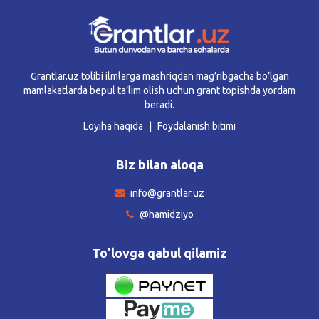
Grantlar.uz tolibi ilmlarga mashriqdan mag’ribgacha bo’lgan
mamlakatlarda bepul ta’lim olish uchun grant topishda yordam
beradi.
Loyiha haqida
Foydalanish bitimi
Biz bilan aloqa
info@grantlar.uz
@hamidziyo
To'lovga qabul qilamiz