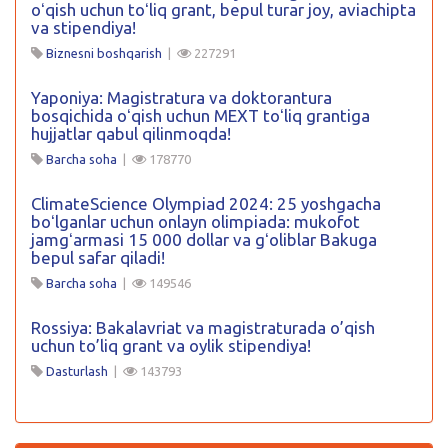
oʻqish uchun toʻliq grant, bepul turar joy, aviachipta
va stipendiya!
Biznesni boshqarish
|
227291
Yaponiya: Magistratura va doktorantura
bosqichida oʻqish uchun MEXT toʻliq grantiga
hujjatlar qabul qilinmoqda!
Barcha soha
|
178770
ClimateScience Olympiad 2024: 25 yoshgacha
boʻlganlar uchun onlayn olimpiada: mukofot
jamgʻarmasi 15 000 dollar va gʻoliblar Bakuga
bepul safar qiladi!
Barcha soha
|
149546
Rossiya: Bakalavriat va magistraturada o’qish
uchun to’liq grant va oylik stipendiya!
Dasturlash
|
143793