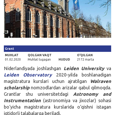
Kirish
Grant
MUHLAT
QOLGAN VAQT
O'QILGAN
01.02.2020
Muhlat tugagan
HUDUD
2172 marta
Niderlandiyada joshlashgan
Leiden Universit
y
va
Leiden Observatory
2020-yilda boshlanadigan
magistratura kurslari uchun ajratilgan
Walraven
scholarship
nomzodlardan arizalar qabul qilmoqda.
Grantlar shu universitetdagi
Astronomy and
Instrumentation
(astronomiya va jixozlar) sohasi
bo‘yicha magistratura kurslarida o‘qishni istagan
iqtidorli talabalarga beriladi.