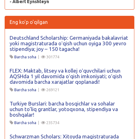
- Albert Eynshteyn
Eng ko'p o'qilgan
Deutschland Scholarship: Germaniyada bakalavriat
yoki magistraturada oʻqish uchun oyiga 300 yevro
stipendiya; joy – 150 tagacha!
Barcha soha
|
301774
FLEX: Maktab, litsey va kollej oʻquvchilari uchun
AQSHda 1 yil davomida oʻqish imkoniyati; oʻqish
davomida barcha xarajatlar qoplanadi!
Barcha soha
|
269121
Turkiye Burslari: barcha bosqichlar va sohalar
uchun to’liq grantlar, yotoqxona, stipendiya va
boshqalar!
Barcha soha
|
235734
Schwarzman Scholars: Xitoyda magistraturada