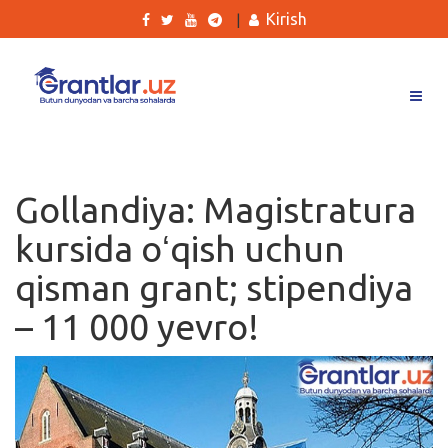
Kirish
|
Grantlar
Tanlovlar
Gollandiya: Magistratura
Ishlar
kursida oʻqish uchun
Kurslar
qisman grant; stipendiya
Blog
– 11 000 yevro!
Yana
Qidirish