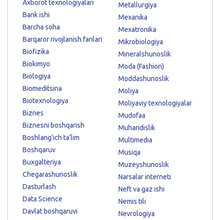
Axborot texnologiyalari
Metallurgiya
Bank ishi
Mexanika
Barcha soha
Mexatronika
Barqaror rivojlanish fanlari
Mikrobiologiya
Biofizika
Mineralshunoslik
Biokimyo
Moda (Fashion)
Biologiya
Moddashunoslik
Biomeditsina
Moliya
Biotexnologiya
Moliyaviy texnologiyalar
Biznes
Mudofaa
Biznesni boshqarish
Muhandislik
Boshlang'ich ta'lim
Multimedia
Boshqaruv
Musiqa
Buxgalteriya
Muzeyshunoslik
Chegarashunoslik
Narsalar interneti
Dasturlash
Neft va gaz ishi
Data Science
Nemis tili
Davlat boshqaruvi
Nevrologiya