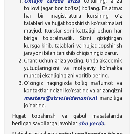
Onlayn tarzda ariza
toʻldiring, ariza
toʻlovi (agar bor boʻlsa) toʻlang. Eslatma:
har bir magistratura kursining oʻz
talablari va hujjat topshirish koʻrsatmalari
mavjud. Kurslar soni kattaligi uchun har
biriga toʻxtalmadik. Sizni qiziqtirgan
kursga kirib, talablari va hujjat topshirish
jarayoni bilan tanishib chiqishingiz zarur.
Grant uchun ariza yozing. Unda akademik
yutuqlaringizni va moliyaviy ko‘makka
muhtoj ekanligingizni yoritib bering.
O‘zingiz haqingizda to‘liq ma’lumot va
kontaktlaringizni ko‘rsating va arizangizni
masters@strw.leidenuniv.nl
manziliga
jo‘nating.
Hujjat topshirish va qabul masalalarida
berilgan savollarga javoblar
shu yerda
.
Natijalar arizalarga
qabul yopilgandan bir oy