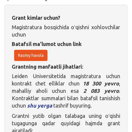
Grant kimlar uchun?
Magistratura bosqichida oʻqishni xohlovchilar
uchun
Batafsil ma'lumot uchun link
Rasmiy havola
Grantning manfaatli jihatlari:
Leiden Universitetida magistratura uchun
kontrakt chet elliklar chun
18 300 yevro
,
mahalliy aholi uchun esa
2 083 yevro
.
Kontraktlar summalari bilan batafsil tanishish
uchun
shu yerga
tashrif buyuring.
Grantni yutib olgan talabaga uning oʻqishi
tugagunga qadar quyidagi hajmda grant
ajratiladi: