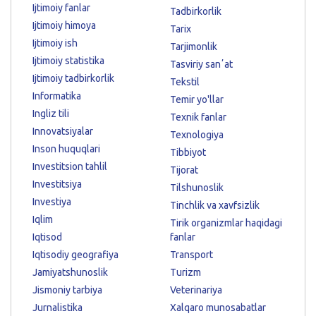
Ijtimoiy fanlar
Tadbirkorlik
Ijtimoiy himoya
Tarix
Ijtimoiy ish
Tarjimonlik
Ijtimoiy statistika
Tasviriy sanʼat
Ijtimoiy tadbirkorlik
Tekstil
Informatika
Temir yo'llar
Ingliz tili
Texnik fanlar
Innovatsiyalar
Texnologiya
Inson huquqlari
Tibbiyot
Investitsion tahlil
Tijorat
Investitsiya
Tilshunoslik
Investiya
Tinchlik va xavfsizlik
Iqlim
Tirik organizmlar haqidagi
Iqtisod
fanlar
Iqtisodiy geografiya
Transport
Jamiyatshunoslik
Turizm
Jismoniy tarbiya
Veterinariya
Jurnalistika
Xalqaro munosabatlar