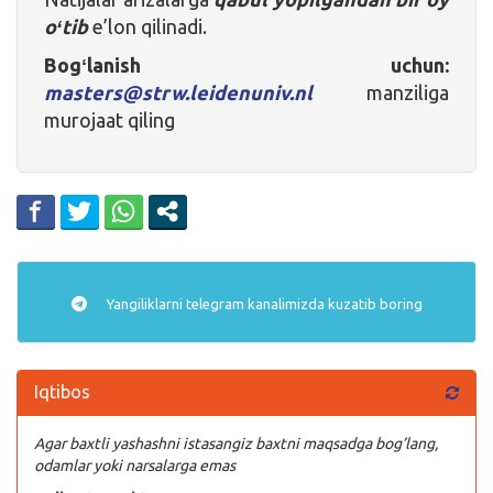
oʻtib
e’lon qilinadi.
Bogʻlanish uchun:
masters@strw.leidenuniv.nl
manziliga
murojaat qiling
Yangiliklarni
telegram
kanalimizda kuzatib boring
Iqtibos
Agar baxtli yashashni istasangiz baxtni maqsadga bog’lang,
odamlar yoki narsalarga emas