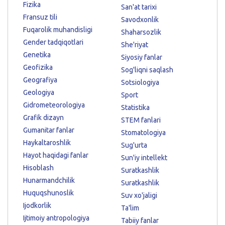
Fizika
San'at tarixi
Fransuz tili
Savodxonlik
Fuqarolik muhandisligi
Shaharsozlik
Gender tadqiqotlari
She'riyat
Genetika
Siyosiy fanlar
Geofizika
Sog'liqni saqlash
Geografiya
Sotsiologiya
Geologiya
Sport
Gidrometeorologiya
Statistika
Grafik dizayn
STEM fanlari
Gumanitar fanlar
Stomatologiya
Haykaltaroshlik
Sug'urta
Hayot haqidagi fanlar
Sun'iy intellekt
Hisoblash
Suratkashlik
Hunarmandchilik
Suratkashlik
Huquqshunoslik
Suv xo'jaligi
Ijodkorlik
Ta'lim
Ijtimoiy antropologiya
Tabiiy fanlar