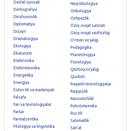
Davlat siyosati
Neyrobiologiya
Demografiya
Onkologiya
Dinshunoslik
Oshpazlik
Diplomatiya
Oziq-ovqat sanoati
Dizayn
Oziq-ovqat xavfsizligi
Dramaturgiya
Oʻrmon xoʻjaligi
Ekologiya
Pedagogika
Ekoturizm
Planetologiya
Elektronika
Psixologiya
Elektrotexnika
Qishloq xo'jaligi
Energetika
Qurilish
Energiya
Raqamli texnologiyalar
Eston tili va madaniyati
Raqqoslik
Falsafa
Rassomchilik
Fan va texnologiyalar
Robototexnika
Fanlar
Rus tili
Farmatsevtika
Salomatlik
Filologiya va lingvistika
San'at