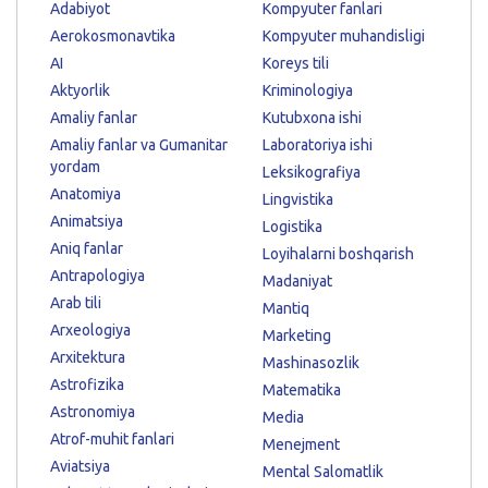
Adabiyot
Kompyuter fanlari
Aerokosmonavtika
Kompyuter muhandisligi
AI
Koreys tili
Aktyorlik
Kriminologiya
Amaliy fanlar
Kutubxona ishi
Amaliy fanlar va Gumanitar
Laboratoriya ishi
yordam
Leksikografiya
Anatomiya
Lingvistika
Animatsiya
Logistika
Aniq fanlar
Loyihalarni boshqarish
Antrapologiya
Madaniyat
Arab tili
Mantiq
Arxeologiya
Marketing
Arxitektura
Mashinasozlik
Astrofizika
Matematika
Astronomiya
Media
Atrof-muhit fanlari
Menejment
Aviatsiya
Mental Salomatlik