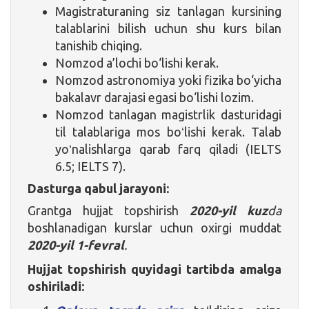
Magistraturaning siz tanlagan kursining
talablarini bilish uchun shu kurs bilan
tanishib chiqing.
Nomzod a’lochi bo‘lishi kerak.
Nomzod astronomiya yoki fizika bo‘yicha
bakalavr darajasi egasi bo‘lishi lozim.
Nomzod tanlagan magistrlik dasturidagi
til talablariga mos boʻlishi kerak. Talab
yoʻnalishlarga qarab farq qiladi (IELTS
6.5; IELTS 7).
Dasturga qabul jarayoni:
Grantga hujjat topshirish
2020-yil kuz
da
boshlanadigan kurslar uchun oxirgi muddat
2020-yil
1-fevral
.
Hujjat topshirish quyidagi tartibda amalga
oshiriladi: