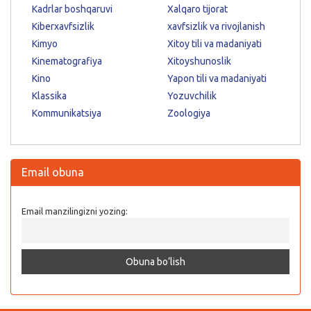
Kadrlar boshqaruvi
Xalqaro tijorat
Kiberxavfsizlik
xavfsizlik va rivojlanish
Kimyo
Xitoy tili va madaniyati
Kinematografiya
Xitoyshunoslik
Kino
Yapon tili va madaniyati
Klassika
Yozuvchilik
Kommunikatsiya
Zoologiya
Email obuna
Email manzilingizni yozing: