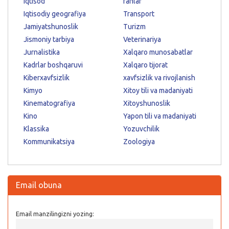
Iqtisod
fanlar
Iqtisodiy geografiya
Transport
Jamiyatshunoslik
Turizm
Jismoniy tarbiya
Veterinariya
Jurnalistika
Xalqaro munosabatlar
Kadrlar boshqaruvi
Xalqaro tijorat
Kiberxavfsizlik
xavfsizlik va rivojlanish
Kimyo
Xitoy tili va madaniyati
Kinematografiya
Xitoyshunoslik
Kino
Yapon tili va madaniyati
Klassika
Yozuvchilik
Kommunikatsiya
Zoologiya
Email obuna
Email manzilingizni yozing: