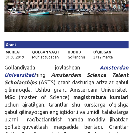
Kirish
Grant
MUHLAT
QOLGAN VAQT
HUDUD
O'QILGAN
01.03.2019
Muhlat tugagan
Gollandiya
2712 marta
Gollandiyada joylashgan
Amsterdan
Universiteti
ning
Amsterdam
Science Talent
Scholarships
(ASTS) grant dasturiga arizalar qabul
qilinmoqda. Ushbu grant Amsterdam Universiteti
MSc
(master of Science)
magistratura kurslari
uchun ajratilgan. Grantlar shu kurslarga o’qishga
qabul qilinayotgan eng iqtidorli va umidli talabalarga
ularni rag’batlantirish hamda moddiy jihatdan
qo’llab-quvvatlash maqsadida beriladi. Grantlar