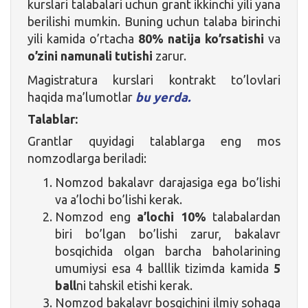
kurslari talabalari uchun grant ikkinchi yili yana
berilishi mumkin. Buning uchun talaba birinchi
yili kamida o’rtacha
80% natija ko’rsatishi
va
o’zini namunali tutishi
zarur.
Magistratura kurslari kontrakt to’lovlari
haqida ma’lumotlar
bu yerda.
Talablar:
Grantlar quyidagi talablarga eng mos
nomzodlarga beriladi:
Nomzod bakalavr darajasiga ega bo’lishi
va a’lochi bo’lishi kerak.
Nomzod eng
a’lochi 10%
talabalardan
biri bo’lgan bo’lishi zarur, bakalavr
bosqichida olgan barcha baholarining
umumiysi esa 4 balllik tizimda kamida
5
ball
ni tahskil etishi kerak.
Nomzod bakalavr bosqichini ilmiy sohaga