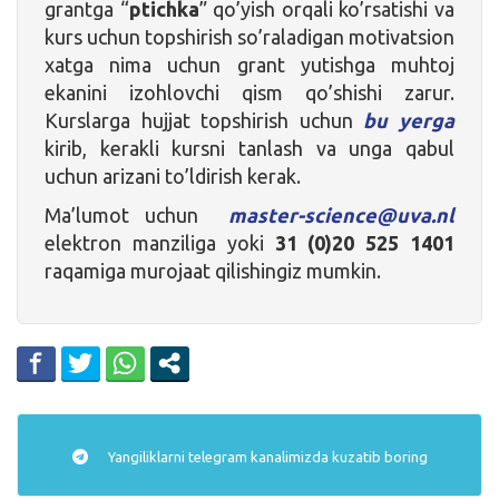
grantga “
ptichka
” qo’yish orqali ko’rsatishi va
kurs uchun topshirish so’raladigan motivatsion
xatga nima uchun grant yutishga muhtoj
ekanini izohlovchi qism qo’shishi zarur.
Kurslarga hujjat topshirish uchun
bu yerga
kirib, kerakli kursni tanlash va unga qabul
uchun arizani to’ldirish kerak.
Ma’lumot uchun
master-science@uva.nl
elektron manziliga yoki
31 (0)20 525 1401
raqamiga murojaat qilishingiz mumkin.
Yangiliklarni
telegram
kanalimizda kuzatib boring