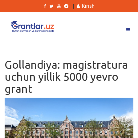
Kirish
|
Grantlar
Tanlovlar
Gollandiya: magistratura
Ishlar
uchun yillik 5000 yevro
Kurslar
grant
Blog
Yana
Qidirish