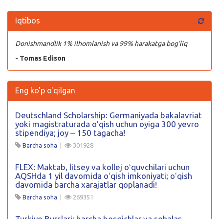
Iqtibos
Donishmandlik 1% ilhomlanish va 99% harakatga bog’liq
- Tomas Edison
Eng ko'p o'qilgan
Deutschland Scholarship: Germaniyada bakalavriat
yoki magistraturada oʻqish uchun oyiga 300 yevro
stipendiya; joy – 150 tagacha!
Barcha soha
|
301928
FLEX: Maktab, litsey va kollej oʻquvchilari uchun
AQSHda 1 yil davomida oʻqish imkoniyati; oʻqish
davomida barcha xarajatlar qoplanadi!
Barcha soha
|
269351
Turkiye Burslari: barcha bosqichlar va sohalar