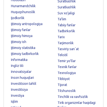
Suratkashlik
Hunarmandchilik
Suratkashlik
Huquqshunoslik
Suv xo'jaligi
Ijodkorlik
Ta'lim
Ijtimoiy antropologiya
Tabiiy fanlar
Ijtimoiy fanlar
Tadbirkorlik
Ijtimoiy himoya
Tarix
Ijtimoiy ish
Tarjimonlik
Ijtimoiy statistika
Tasviriy sanʼat
Ijtimoiy tadbirkorlik
Tekstil
Informatika
Temir yo'llar
Ingliz tili
Texnik fanlar
Innovatsiyalar
Texnologiya
Inson huquqlari
Tibbiyot
Investitsion tahlil
Tijorat
Investitsiya
Tilshunoslik
Investiya
Tinchlik va xavfsizlik
Iqlim
Tirik organizmlar haqidagi