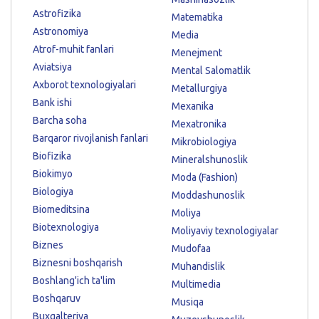
Astrofizika
Matematika
Astronomiya
Media
Atrof-muhit fanlari
Menejment
Aviatsiya
Mental Salomatlik
Axborot texnologiyalari
Metallurgiya
Bank ishi
Mexanika
Barcha soha
Mexatronika
Barqaror rivojlanish fanlari
Mikrobiologiya
Biofizika
Mineralshunoslik
Biokimyo
Moda (Fashion)
Biologiya
Moddashunoslik
Biomeditsina
Moliya
Biotexnologiya
Moliyaviy texnologiyalar
Biznes
Mudofaa
Biznesni boshqarish
Muhandislik
Boshlang'ich ta'lim
Multimedia
Boshqaruv
Musiqa
Buxgalteriya