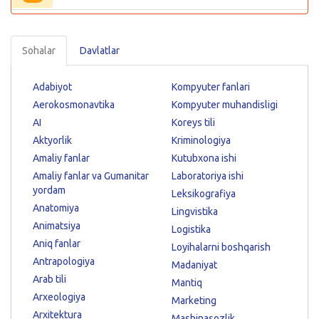
Sohalar
Davlatlar
Adabiyot
Kompyuter fanlari
Aerokosmonavtika
Kompyuter muhandisligi
AI
Koreys tili
Aktyorlik
Kriminologiya
Amaliy fanlar
Kutubxona ishi
Amaliy fanlar va Gumanitar
Laboratoriya ishi
yordam
Leksikografiya
Anatomiya
Lingvistika
Animatsiya
Logistika
Aniq fanlar
Loyihalarni boshqarish
Antrapologiya
Madaniyat
Arab tili
Mantiq
Arxeologiya
Marketing
Arxitektura
Mashinasozlik