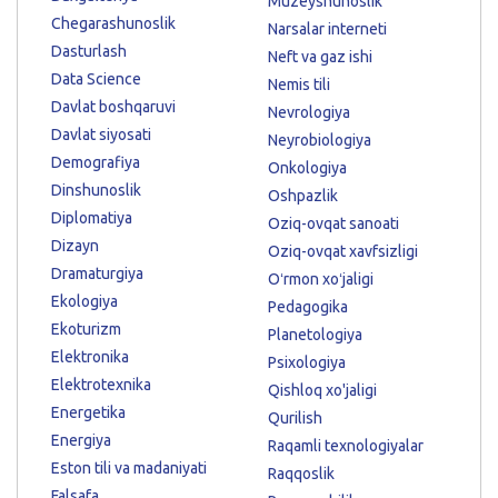
Muzeyshunoslik
Chegarashunoslik
Narsalar interneti
Dasturlash
Neft va gaz ishi
Data Science
Nemis tili
Davlat boshqaruvi
Nevrologiya
Davlat siyosati
Neyrobiologiya
Demografiya
Onkologiya
Dinshunoslik
Oshpazlik
Diplomatiya
Oziq-ovqat sanoati
Dizayn
Oziq-ovqat xavfsizligi
Dramaturgiya
Oʻrmon xoʻjaligi
Ekologiya
Pedagogika
Ekoturizm
Planetologiya
Elektronika
Psixologiya
Elektrotexnika
Qishloq xo'jaligi
Energetika
Qurilish
Energiya
Raqamli texnologiyalar
Eston tili va madaniyati
Raqqoslik
Falsafa