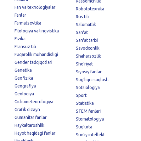
Rassomchilik
Fan va texnologiyalar
Robototexnika
Fanlar
Rus tili
Farmatsevtika
Salomatlik
Filologiya va lingvistika
San'at
Fizika
San'at tarixi
Fransuz tili
Savodxonlik
Fuqarolik muhandisligi
Shaharsozlik
Gender tadqiqotlari
She'riyat
Genetika
Siyosiy fanlar
Geofizika
Sog'liqni saqlash
Geografiya
Sotsiologiya
Geologiya
Sport
Gidrometeorologiya
Statistika
Grafik dizayn
STEM fanlari
Gumanitar fanlar
Stomatologiya
Haykaltaroshlik
Sug'urta
Hayot haqidagi fanlar
Sun'iy intellekt
Hisoblash