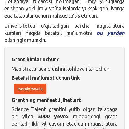
Gollandiya fuqarosi bo’lmagan, ilmiy yutuqlarga
erishgan yoki ilmiy yo’nalishlarda yuksak qobiliyatga
ega talabalar uchun mahsus ta’sis etilgan.
Universitetda o’qitiladigan barcha magistratura
kurslari haqida batafsil ma’lumotni
bu yerdan
olishingiz mumkin.
Grant kimlar uchun?
Magistraturada o’qishni xohlovchilar uchun
Batafsil ma'lumot uchun link
Rasmiy havola
Grantning manfaatli jihatlari:
Science Talent grantini yutib olgan talabaga
bir yilga
5000 yevro
miqdoridagi grant
beriladi. Ikki yil davom etadigan magistratura