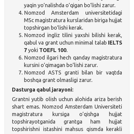
yaqin yo’nalishda o’qigan bo’lishi zarur.
Nomzod Amsterdam universitetidagi
MSc magistratura kurslaridan biriga hujjat
topshirgan bo’lishi kerak.
Nomzod ingliz tilini yaxshi bilishi kerak,
qabul va grant uchun minimal talab
IELTS
7
yoki
TOEFL 100
.
Nomzod ilgari hech qanday magistratura
kursini o’qimagan bo’lishi zarur.
Nomzod ASTS granti bilan bir vaqtda
boshqa grant olmasligi zarur.
Dasturga qabul jarayoni:
Grantni yutib olish uchun alohida ariza berish
shart emas. Nomzod Amsterdam Universiteti
magistratura kursiga o’qishga hujjat
topshirayotganida grantga ham hujjat
topshirishni istashini mahsus qismda kerakli