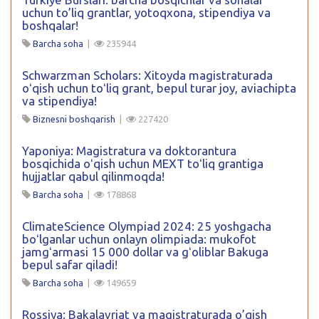
uchun to’liq grantlar, yotoqxona, stipendiya va
boshqalar!
Barcha soha
|
235944
Schwarzman Scholars: Xitoyda magistraturada
oʻqish uchun toʻliq grant, bepul turar joy, aviachipta
va stipendiya!
Biznesni boshqarish
|
227420
Yaponiya: Magistratura va doktorantura
bosqichida oʻqish uchun MEXT toʻliq grantiga
hujjatlar qabul qilinmoqda!
Barcha soha
|
178868
ClimateScience Olympiad 2024: 25 yoshgacha
boʻlganlar uchun onlayn olimpiada: mukofot
jamgʻarmasi 15 000 dollar va gʻoliblar Bakuga
bepul safar qiladi!
Barcha soha
|
149659
Rossiya: Bakalavriat va magistraturada o’qish