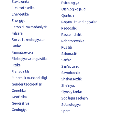
Elektronika
Psixologiya
Elektrotexnika
Qishloq xo'jaligi
Energetika
Qurilish
Energiya
Raqamli texnologiyalar
Eston tili va madaniyati
Raqqoslik
Falsafa
Rassomchilik
Fan va texnologiyalar
Robototexnika
Fanlar
Rus tili
Farmatsevtika
Salomatlik
Filologiya va lingvistika
San'at
Fizika
San'at tarixi
Fransuz tili
Savodxonlik
Fuqarolik muhandisligi
Shaharsozlik
Gender tadqiqotlari
She'riyat
Genetika
Siyosiy fanlar
Geofizika
Sog'liqni saqlash
Geografiya
Sotsiologiya
Geologiya
Sport