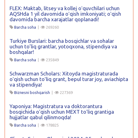
FLEX: Maktab, litsey va kollej oʻquvchilari uchun
AQSHda 1 yil davomida oʻqish imkoniyati; oʻqish
davomida barcha xarajatlar qoplanadi!
Barcha soha
|
269260
Turkiye Burslari: barcha bosqichlar va sohalar
uchun to’liq grantlar, yotoqxona, stipendiya va
boshqalar!
Barcha soha
|
235849
Schwarzman Scholars: Xitoyda magistraturada
oʻqish uchun toʻliq grant, bepul turar joy, aviachipta
va stipendiya!
Biznesni boshqarish
|
227369
Yaponiya: Magistratura va doktorantura
bosqichida oʻqish uchun MEXT toʻliq grantiga
hujjatlar qabul qilinmoqda!
Barcha soha
|
178825