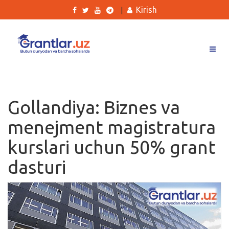
Kirish
|
Grantlar
Tanlovlar
Gollandiya: Biznes va
Ishlar
menejment magistratura
Kurslar
kurslari uchun 50% grant
Blog
dasturi
Yana
Qidirish