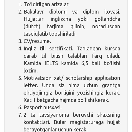
Toʻldirilgan arizalar.
Bakalavr diplomi va diplom ilovasi.
Hujjatlar inglizcha yoki gollandcha
(dutch) tarjima qilinib, notariusdan
tasdiqlatib topshiriladi.
CV/resume.
Ingliz tili sertifikati. Tanlangan kursga
qarab til bilish talablari farq qiladi.
Kamida IELTS kamida 6,5 ball boʻlishi
lozim.
Motivatsion xat/ scholarship application
letter. Unda siz nima uchun grantga
ehtiyojimgiz borligini yozishingiz kerak.
Xat 1 betgacha hajmda boʻlishi kerak.
Pasport nusxasi.
2 ta tavsiyanoma beruvchi shaxsning
kontaktlari. Bular magistaturaga hujjat
berayotganlar uchun kerak.