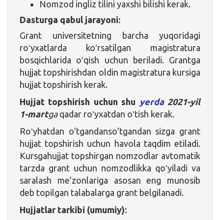
Nomzod ingliz tilini yaxshi bilishi kerak.
Dasturga qabul jarayoni:
Grant universitetning barcha yuqoridagi
roʻyxatlarda koʻrsatilgan magistratura
bosqichlarida oʻqish uchun beriladi. Grantga
hujjat topshirishdan oldin magistratura kursiga
hujjat topshirish kerak.
Hujjat topshirish uchun shu
yerda
2021-yil
1-mart
ga
qadar roʻyxatdan oʻtish kerak.
Roʻyhatdan o’tgandanso’tgandan sizga grant
hujjat topshirish uchun havola taqdim etiladi.
Kursgahujjat topshirgan nomzodlar avtomatik
tarzda grant uchun nomzodlikka qoʻyiladi va
saralash me’zonlariga asosan eng munosib
deb topilgan talabalarga grant belgilanadi.
Hujjatlar tarkibi (umumiy):