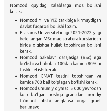
Nomzod quyidagi talablarga mos boʻlishi
kerak:
Nomzod YI va YIZ tarkibiga kirmaydigan
davlat fuqarosi boʻlishi lozim.
Erasmus Universitetidagi 2021-2022 yilgi
belgilangan MSc magistratura kurslaridan
biriga oʻqishga hujjat topshirgan boʻlishi
kerak.
Nomzod bakalavr darajasiga (BSc) ega
boʻlishi va baholari 100dan kamida 80% ni
tashkil etishi kerak.
Nomzod GMAT testini topshirgan va
kamida 700 ball toʻplagan boʻlishi kerak.
Nomzod umumiy qiymati 5 000 yevrodan
koʻp boʻlgan boshqa grantdan moddiy
ta’minot olishi aniqlansa unga grant
berilmaydi.