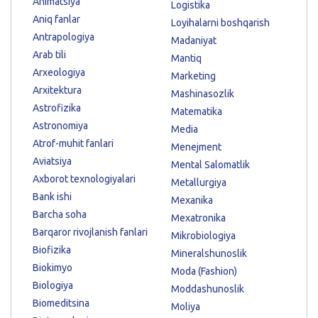
Animatsiya
Logistika
Aniq fanlar
Loyihalarni boshqarish
Antrapologiya
Madaniyat
Arab tili
Mantiq
Arxeologiya
Marketing
Arxitektura
Mashinasozlik
Astrofizika
Matematika
Astronomiya
Media
Atrof-muhit fanlari
Menejment
Aviatsiya
Mental Salomatlik
Axborot texnologiyalari
Metallurgiya
Bank ishi
Mexanika
Barcha soha
Mexatronika
Barqaror rivojlanish fanlari
Mikrobiologiya
Biofizika
Mineralshunoslik
Biokimyo
Moda (Fashion)
Biologiya
Moddashunoslik
Biomeditsina
Moliya