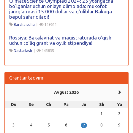
ClimateScience Olympiad 2024: 25 yoshgacha
boʻlganlar uchun onlayn olimpiada: mukofot
jamgʻarmasi 15 000 dollar va gʻoliblar Bakuga
bepul safar qiladi!
Barcha soha
|
149611
Rossiya: Bakalavriat va magistraturada o’qish
uchun to’liq grant va oylik stipendiya!
Dasturlash
|
143835
Grantlar taqvimi
Avgust 2026
Du
Se
Ch
Pa
Ju
Sh
Ya
1
2
3
4
5
6
8
9
7