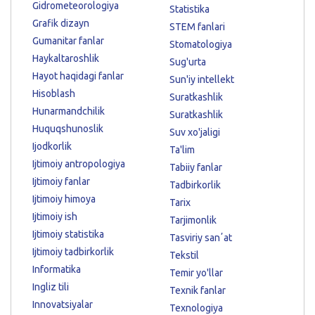
Gidrometeorologiya
Statistika
Grafik dizayn
STEM fanlari
Gumanitar fanlar
Stomatologiya
Haykaltaroshlik
Sug'urta
Hayot haqidagi fanlar
Sun'iy intellekt
Hisoblash
Suratkashlik
Hunarmandchilik
Suratkashlik
Huquqshunoslik
Suv xo'jaligi
Ijodkorlik
Ta'lim
Ijtimoiy antropologiya
Tabiiy fanlar
Ijtimoiy fanlar
Tadbirkorlik
Ijtimoiy himoya
Tarix
Ijtimoiy ish
Tarjimonlik
Ijtimoiy statistika
Tasviriy sanʼat
Ijtimoiy tadbirkorlik
Tekstil
Informatika
Temir yo'llar
Ingliz tili
Texnik fanlar
Innovatsiyalar
Texnologiya