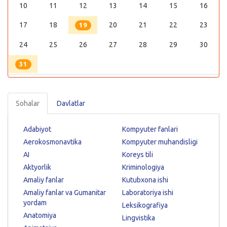
10
11
12
13
14
15
16
17
18
20
21
22
23
19
24
25
26
27
28
29
30
31
Sohalar
Davlatlar
Adabiyot
Kompyuter fanlari
Aerokosmonavtika
Kompyuter muhandisligi
AI
Koreys tili
Aktyorlik
Kriminologiya
Amaliy fanlar
Kutubxona ishi
Amaliy fanlar va Gumanitar
Laboratoriya ishi
yordam
Leksikografiya
Anatomiya
Lingvistika