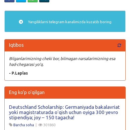
Yangiliklarni
telegram
kanalimizda kuzatib boring
Iqtibos
Bilganlarimizning cheki bor, bilmagan narsalarimizning esa
had-chegarasi yo‘q.
- P.Laplas
Eng ko'p o'qilgan
Deutschland Scholarship: Germaniyada bakalavriat
yoki magistraturada oʻqish uchun oyiga 300 yevro
stipendiya; joy – 150 tagacha!
Barcha soha
|
301860