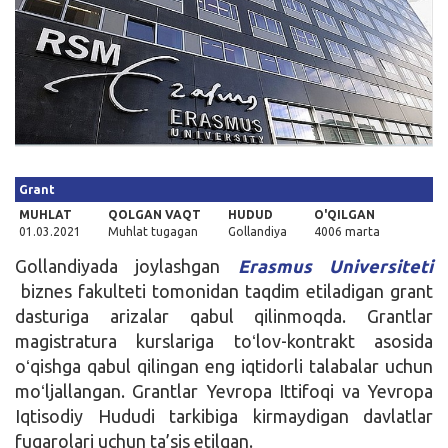
Kirish
Grant
MUHLAT
QOLGAN VAQT
HUDUD
O'QILGAN
01.03.2021
Muhlat tugagan
Gollandiya
4006 marta
Gollandiyada joylashgan
Erasmus Universiteti
biznes fakulteti tomonidan taqdim etiladigan grant
dasturiga arizalar qabul qilinmoqda. Grantlar
magistratura kurslariga toʻlov-kontrakt asosida
oʻqishga qabul qilingan eng iqtidorli talabalar uchun
moʻljallangan. Grantlar Yevropa Ittifoqi va Yevropa
Iqtisodiy Hududi tarkibiga kirmaydigan davlatlar
fuqarolari uchun ta’sis etilgan.