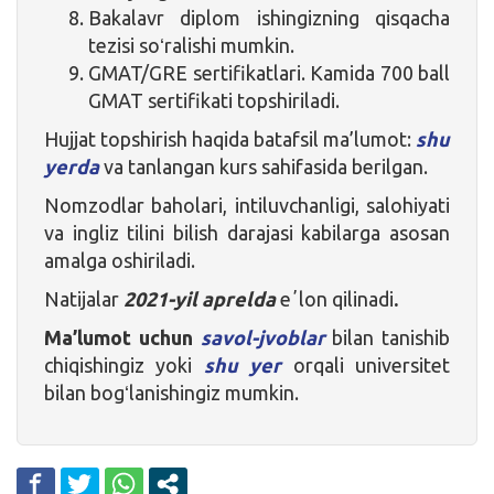
Bakalavr diplom ishingizning qisqacha
tezisi soʻralishi mumkin.
GMAT/GRE sertifikatlari. Kamida 700 ball
GMAT sertifikati topshiriladi.
Hujjat topshirish haqida batafsil ma’lumot:
shu
yerda
va tanlangan kurs sahifasida berilgan.
Nomzodlar baholari, intiluvchanligi, salohiyati
va ingliz tilini bilish darajasi kabilarga asosan
amalga oshiriladi.
Natijalar
2021-yil aprelda
eʼlon qilinadi
.
Ma’lumot uchun
savol-jvoblar
bilan tanishib
chiqishingiz yoki
shu yer
orqali universitet
bilan bogʻlanishingiz mumkin.