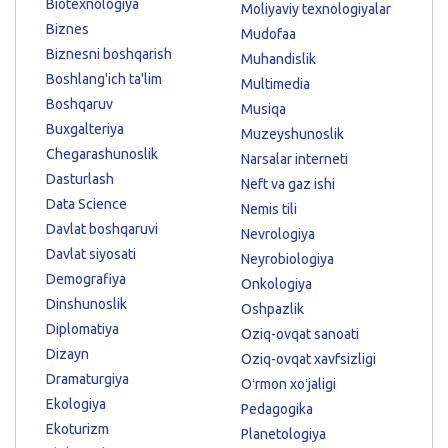
Biotexnologiya
Moliyaviy texnologiyalar
Biznes
Mudofaa
Biznesni boshqarish
Muhandislik
Boshlang'ich ta'lim
Multimedia
Boshqaruv
Musiqa
Buxgalteriya
Muzeyshunoslik
Chegarashunoslik
Narsalar interneti
Dasturlash
Neft va gaz ishi
Data Science
Nemis tili
Davlat boshqaruvi
Nevrologiya
Davlat siyosati
Neyrobiologiya
Demografiya
Onkologiya
Dinshunoslik
Oshpazlik
Diplomatiya
Oziq-ovqat sanoati
Dizayn
Oziq-ovqat xavfsizligi
Dramaturgiya
Oʻrmon xoʻjaligi
Ekologiya
Pedagogika
Ekoturizm
Planetologiya