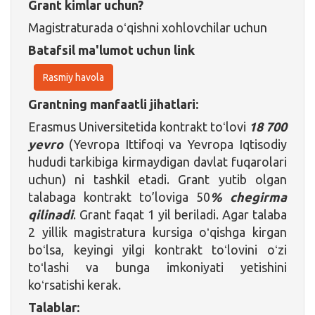
Grant kimlar uchun?
Magistraturada oʻqishni xohlovchilar uchun
Batafsil ma'lumot uchun link
Rasmiy havola
Grantning manfaatli jihatlari:
Erasmus Universitetida kontrakt toʻlovi
18 700
yevro
(Yevropa Ittifoqi va Yevropa Iqtisodiy
hududi tarkibiga kirmaydigan davlat fuqarolari
uchun) ni tashkil etadi. Grant yutib olgan
talabaga kontrakt to’loviga 50
% chegirma
qilinadi
. Grant faqat 1 yil beriladi. Agar talaba
2 yillik magistratura kursiga oʻqishga kirgan
boʻlsa, keyingi yilgi kontrakt toʻlovini oʻzi
toʻlashi va bunga imkoniyati yetishini
koʻrsatishi kerak.
Talablar: