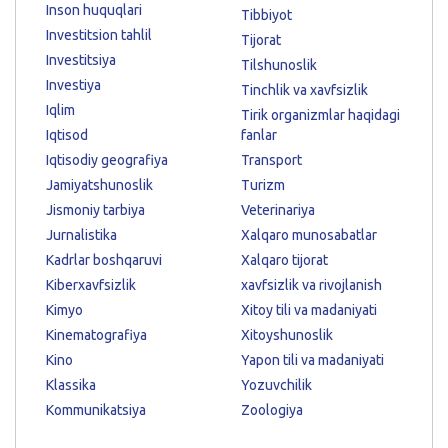
Inson huquqlari
Tibbiyot
Investitsion tahlil
Tijorat
Investitsiya
Tilshunoslik
Investiya
Tinchlik va xavfsizlik
Iqlim
Tirik organizmlar haqidagi
Iqtisod
fanlar
Iqtisodiy geografiya
Transport
Jamiyatshunoslik
Turizm
Jismoniy tarbiya
Veterinariya
Jurnalistika
Xalqaro munosabatlar
Kadrlar boshqaruvi
Xalqaro tijorat
Kiberxavfsizlik
xavfsizlik va rivojlanish
Kimyo
Xitoy tili va madaniyati
Kinematografiya
Xitoyshunoslik
Kino
Yapon tili va madaniyati
Klassika
Yozuvchilik
Kommunikatsiya
Zoologiya