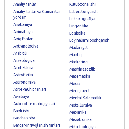
Amaliy fanlar
Kutubxona ishi
Amaliy fanlar va Gumanitar
Laboratoriya ishi
yordam
Leksikografiya
Anatomiya
Lingvistika
Animatsiya
Logistika
Aniq fanlar
Loyihalarni boshqarish
Antrapologiya
Madaniyat
Arab tili
Mantiq
Arxeologiya
Marketing
Arxitektura
Mashinasozlik
Astrofizika
Matematika
Astronomiya
Media
Atrof-muhit fanlari
Menejment
Aviatsiya
Mental Salomatlik
Axborot texnologiyalari
Metallurgiya
Bank ishi
Mexanika
Barcha soha
Mexatronika
Barqaror rivojlanish fanlari
Mikrobiologiya