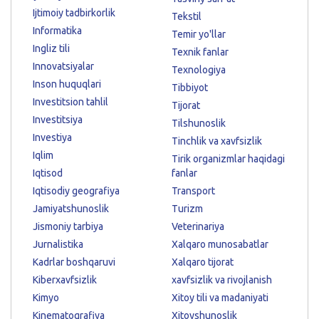
Ijtimoiy tadbirkorlik
Tekstil
Informatika
Temir yo'llar
Ingliz tili
Texnik fanlar
Innovatsiyalar
Texnologiya
Inson huquqlari
Tibbiyot
Investitsion tahlil
Tijorat
Investitsiya
Tilshunoslik
Investiya
Tinchlik va xavfsizlik
Iqlim
Tirik organizmlar haqidagi
Iqtisod
fanlar
Iqtisodiy geografiya
Transport
Jamiyatshunoslik
Turizm
Jismoniy tarbiya
Veterinariya
Jurnalistika
Xalqaro munosabatlar
Kadrlar boshqaruvi
Xalqaro tijorat
Kiberxavfsizlik
xavfsizlik va rivojlanish
Kimyo
Xitoy tili va madaniyati
Kinematografiya
Xitoyshunoslik