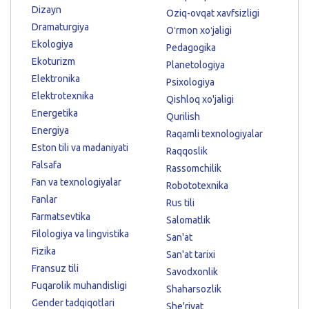
Dizayn
Oziq-ovqat xavfsizligi
Dramaturgiya
Oʻrmon xoʻjaligi
Ekologiya
Pedagogika
Ekoturizm
Planetologiya
Elektronika
Psixologiya
Elektrotexnika
Qishloq xo'jaligi
Energetika
Qurilish
Energiya
Raqamli texnologiyalar
Eston tili va madaniyati
Raqqoslik
Falsafa
Rassomchilik
Fan va texnologiyalar
Robototexnika
Fanlar
Rus tili
Farmatsevtika
Salomatlik
Filologiya va lingvistika
San'at
Fizika
San'at tarixi
Fransuz tili
Savodxonlik
Fuqarolik muhandisligi
Shaharsozlik
Gender tadqiqotlari
She'riyat