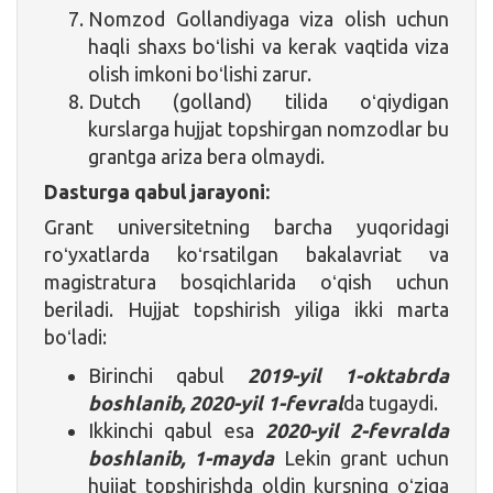
Nomzod Gollandiyaga viza olish uchun
haqli shaxs boʻlishi va kerak vaqtida viza
olish imkoni boʻlishi zarur.
Dutch (golland) tilida oʻqiydigan
kurslarga hujjat topshirgan nomzodlar bu
grantga ariza bera olmaydi.
Dasturga qabul jarayoni:
Grant universitetning barcha yuqoridagi
roʻyxatlarda koʻrsatilgan bakalavriat va
magistratura bosqichlarida oʻqish uchun
beriladi. Hujjat topshirish yiliga ikki marta
boʻladi:
Birinchi qabul
2019-yil 1-oktabrda
boshlanib, 2020-yil 1-fevral
da tugaydi.
Ikkinchi qabul esa
2020-yil 2-fevralda
boshlanib, 1-mayda
Lekin grant uchun
hujjat topshirishda oldin kursning oʻziga