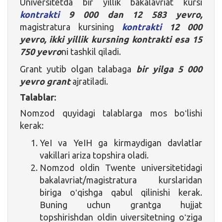
Universitetda bir yillik bakalavriat kursi
kontrakti
9 000 dan 12 583 yevro,
magistratura kursining
kontrakti
12 000
yevro, ikki yillik kursning kontrakti esa 15
750 yevro
ni tashkil qiladi.
Grant yutib olgan talabaga
bir yilga 5 000
yevro grant
ajratiladi.
Talablar:
Nomzod quyidagi talablarga mos boʻlishi
kerak:
YeI va YeIH ga kirmaydigan davlatlar
vakillari ariza topshira oladi.
Nomzod oldin Twente universitetidagi
bakalavriat/magistratura kurslaridan
biriga oʻqishga qabul qilinishi kerak.
Buning uchun grantga hujjat
topshirishdan oldin uiversitetning oʻziga