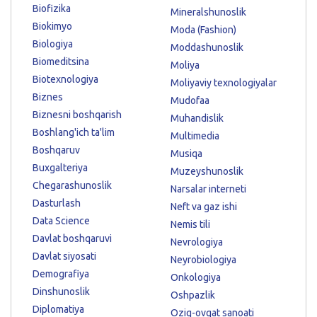
Biofizika
Mineralshunoslik
Biokimyo
Moda (Fashion)
Biologiya
Moddashunoslik
Biomeditsina
Moliya
Biotexnologiya
Moliyaviy texnologiyalar
Biznes
Mudofaa
Biznesni boshqarish
Muhandislik
Boshlang'ich ta'lim
Multimedia
Boshqaruv
Musiqa
Buxgalteriya
Muzeyshunoslik
Chegarashunoslik
Narsalar interneti
Dasturlash
Neft va gaz ishi
Data Science
Nemis tili
Davlat boshqaruvi
Nevrologiya
Davlat siyosati
Neyrobiologiya
Demografiya
Onkologiya
Dinshunoslik
Oshpazlik
Diplomatiya
Oziq-ovqat sanoati