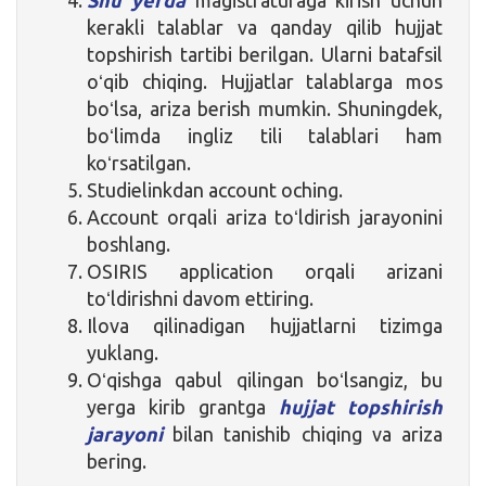
kerakli talablar va qanday qilib hujjat
topshirish tartibi berilgan. Ularni batafsil
oʻqib chiqing. Hujjatlar talablarga mos
boʻlsa, ariza berish mumkin. Shuningdek,
boʻlimda ingliz tili talablari ham
koʻrsatilgan.
Studielinkdan account oching.
Account orqali ariza toʻldirish jarayonini
boshlang.
OSIRIS application orqali arizani
toʻldirishni davom ettiring.
Ilova qilinadigan hujjatlarni tizimga
yuklang.
Oʻqishga qabul qilingan boʻlsangiz, bu
yerga kirib grantga
hujjat topshirish
jarayoni
bilan tanishib chiqing va ariza
bering.