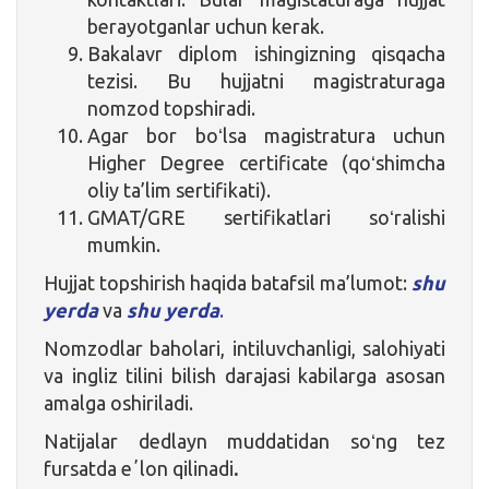
berayotganlar uchun kerak.
Bakalavr diplom ishingizning qisqacha
tezisi. Bu hujjatni magistraturaga
nomzod topshiradi.
Agar bor boʻlsa magistratura uchun
Higher Degree certificate (qoʻshimcha
oliy ta’lim sertifikati).
GMAT/GRE sertifikatlari soʻralishi
mumkin.
Hujjat topshirish haqida batafsil ma’lumot:
shu
yerda
va
shu yerda
.
Nomzodlar baholari, intiluvchanligi, salohiyati
va ingliz tilini bilish darajasi kabilarga asosan
amalga oshiriladi.
Natijalar dedlayn muddatidan soʻng tez
fursatda eʼlon qilinadi
.