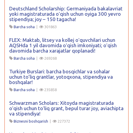
Deutschland Scholarship: Germaniyada bakalavriat
yoki magistraturada oʻqish uchun oyiga 300 yevro
stipendiya; joy – 150 tagacha!
Barcha soha
|
301863
FLEX: Maktab, litsey va kollej oʻquvchilari uchun
AQSHda 1 yil davomida oʻqish imkoniyati; oʻqish
davomida barcha xarajatlar qoplanadi!
Barcha soha
|
269268
Turkiye Burslari: barcha bosqichlar va sohalar
uchun to’liq grantlar, yotoqxona, stipendiya va
boshqalar!
Barcha soha
|
235858
Schwarzman Scholars: Xitoyda magistraturada
oʻqish uchun toʻliq grant, bepul turar joy, aviachipta
va stipendiya!
Biznesni boshqarish
|
227372