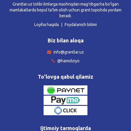
Grantlar.uz tolibi ilmlarga mashriqdan mag’ribgacha bo’lgan
mamlakatlarda bepul ta’lim olish uchun grant topishda yordam
beradi.
Loyiha haqida
Foydalanish bitimi
Biz bilan aloqa
info@grantlar.uz
@hamidziyo
To'lovga qabul qilamiz
Ijtimoiy tarmoqlarda