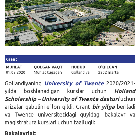
Kirish
Grant
MUHLAT
QOLGAN VAQT
HUDUD
O'QILGAN
01.02.2020
Muhlat tugagan
Gollandiya
2202 marta
Gollandiyaning
University of Twente
2020/2021-
yilda boshlanadigan kurslar uchun
Holland
Scholarship – University of Twente dasturi
uchun
arizalar qabulini eʼlon qildi. Grant
bir yilga
beriladi
va Twente universitetidagi quyidagi bakalavr va
magistratura kurslari uchun taalluqli:
Bakalavriat: