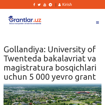
Kirish
|
Grantlar
Tanlovlar
Gollandiya: University of
Ishlar
Twenteda bakalavriat va
Kurslar
magistratura bosqichlari
Blog
uchun 5 000 yevro grant
Yana
Qidirish