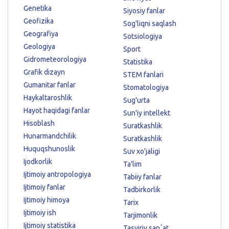
Genetika
Siyosiy fanlar
Geofizika
Sog'liqni saqlash
Geografiya
Sotsiologiya
Geologiya
Sport
Gidrometeorologiya
Statistika
Grafik dizayn
STEM fanlari
Gumanitar fanlar
Stomatologiya
Haykaltaroshlik
Sug'urta
Hayot haqidagi fanlar
Sun'iy intellekt
Hisoblash
Suratkashlik
Hunarmandchilik
Suratkashlik
Huquqshunoslik
Suv xo'jaligi
Ijodkorlik
Ta'lim
Ijtimoiy antropologiya
Tabiiy fanlar
Ijtimoiy fanlar
Tadbirkorlik
Ijtimoiy himoya
Tarix
Ijtimoiy ish
Tarjimonlik
Ijtimoiy statistika
Tasviriy sanʼat