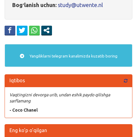
Bogʻlanish uchun:
study@utwente.nl
Yangiliklarni
telegram
kanalimizda kuzatib boring
Iqtibos
Vaqtingizni devorga urib, undan eshik paydo qilishga
sarflamang
- Coco Chanel
Eng ko'p o'qilgan