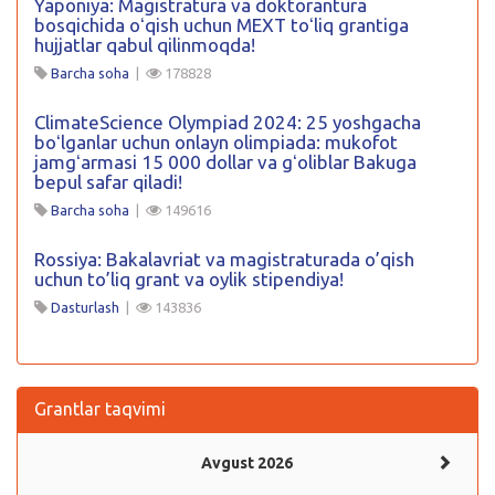
Yaponiya: Magistratura va doktorantura
bosqichida oʻqish uchun MEXT toʻliq grantiga
hujjatlar qabul qilinmoqda!
Barcha soha
|
178828
ClimateScience Olympiad 2024: 25 yoshgacha
boʻlganlar uchun onlayn olimpiada: mukofot
jamgʻarmasi 15 000 dollar va gʻoliblar Bakuga
bepul safar qiladi!
Barcha soha
|
149616
Rossiya: Bakalavriat va magistraturada o’qish
uchun to’liq grant va oylik stipendiya!
Dasturlash
|
143836
Grantlar taqvimi
Avgust 2026