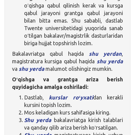
oʻqishga qabul qilinish kerak va kursga
qabul jarayoni grantga qabul jarayoni
bilan bitta emas. Shu sababli, dastlab
Twente universitetidagi yuqorida sanab
oʻtilgan bakalavr/magistrlik dasturlaridan
biriga hujjat topshirish lozim.
Bakalavriatga qabul haqida
shu yerdan
,
magistratura kursiga qabul haqida
shu yerda
va
shu yerda
malumot olishingiz mumkin.
Oʻqishga va grantga ariza berish
quyidagicha amalga oshiriladi:
Dastlab,
kurslar roʻyxati
dan kerakli
kursini topish lozim.
Mos keladigan kurs sahifasiga kiring.
Shu yerda
bakalavriatga kirish talablari
va qanday qilib ariza berish koʻrsatilgan.
Shu yerda
magistraturaga kirish uchun