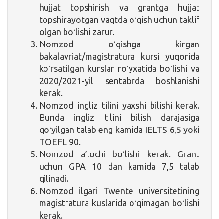
hujjat topshirish va grantga hujjat
topshirayotgan vaqtda oʻqish uchun taklif
olgan boʻlishi zarur.
Nomzod oʻqishga kirgan
bakalavriat/magistratura kursi yuqorida
koʻrsatilgan kurslar roʻyxatida boʻlishi va
2020/2021-yil sentabrda boshlanishi
kerak.
Nomzod ingliz tilini yaxshi bilishi kerak.
Bunda ingliz tilini bilish darajasiga
qoʻyilgan talab eng kamida IELTS 6,5 yoki
TOEFL 90.
Nomzod a’lochi boʻlishi kerak. Grant
uchun GPA 10 dan kamida 7,5 talab
qilinadi.
Nomzod ilgari Twente universitetining
magistratura kuslarida oʻqimagan boʻlishi
kerak.