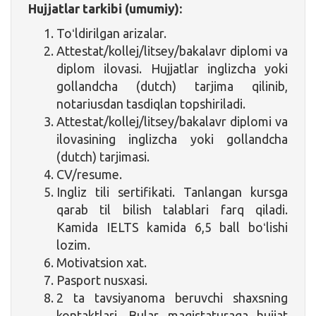
Hujjatlar tarkibi (umumiy):
Toʻldirilgan arizalar.
Attestat/kollej/litsey/bakalavr diplomi va
diplom ilovasi. Hujjatlar inglizcha yoki
gollandcha (dutch) tarjima qilinib,
notariusdan tasdiqlan topshiriladi.
Attestat/kollej/litsey/bakalavr diplomi va
ilovasining inglizcha yoki gollandcha
(dutch) tarjimasi.
CV/resume.
Ingliz tili sertifikati. Tanlangan kursga
qarab til bilish talablari farq qiladi.
Kamida IELTS kamida 6,5 ball boʻlishi
lozim.
Motivatsion xat.
Pasport nusxasi.
2 ta tavsiyanoma beruvchi shaxsning
kontaktlari. Bular magistaturaga hujjat