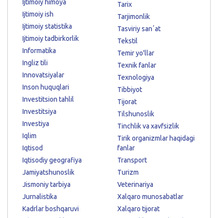
Ijtimoiy himoya
Tarix
Ijtimoiy ish
Tarjimonlik
Ijtimoiy statistika
Tasviriy sanʼat
Ijtimoiy tadbirkorlik
Tekstil
Informatika
Temir yo'llar
Ingliz tili
Texnik fanlar
Innovatsiyalar
Texnologiya
Inson huquqlari
Tibbiyot
Investitsion tahlil
Tijorat
Investitsiya
Tilshunoslik
Investiya
Tinchlik va xavfsizlik
Iqlim
Tirik organizmlar haqidagi
Iqtisod
fanlar
Iqtisodiy geografiya
Transport
Jamiyatshunoslik
Turizm
Jismoniy tarbiya
Veterinariya
Jurnalistika
Xalqaro munosabatlar
Kadrlar boshqaruvi
Xalqaro tijorat