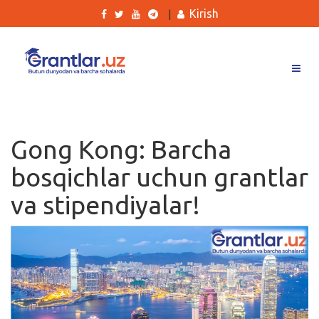
Kirish
|
Grantlar
Tanlovlar
Gong Kong: Barcha
Ishlar
bosqichlar uchun grantlar
Kurslar
va stipendiyalar!
Blog
Yana
Qidirish