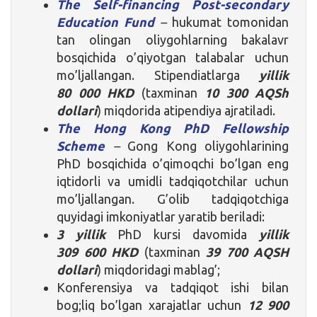
The Self-financing Post-secondary
Education Fund
–
hukumat tomonidan
tan olingan oliygohlarning bakalavr
bosqichida o’qiyotgan talabalar uchun
mo’ljallangan. Stipendiatlarga
yillik
80 000 HKD
(taxminan
10 300 AQSh
dollari
) miqdorida atipendiya ajratiladi.
The Hong Kong PhD Fellowship
Scheme
–
Gong Kong oliygohlarining
PhD bosqichida o’qimoqchi bo’lgan eng
iqtidorli va umidli tadqiqotchilar uchun
mo’ljallangan. G’olib tadqiqotchiga
quyidagi imkoniyatlar yaratib beriladi:
3 yillik
PhD kursi davomida
yillik
309 600 HKD
(taxminan
39 700 AQSH
dollari
) miqdoridagi mablag’;
Konferensiya va tadqiqot ishi bilan
bog;liq bo’lgan xarajatlar uchun
12 900