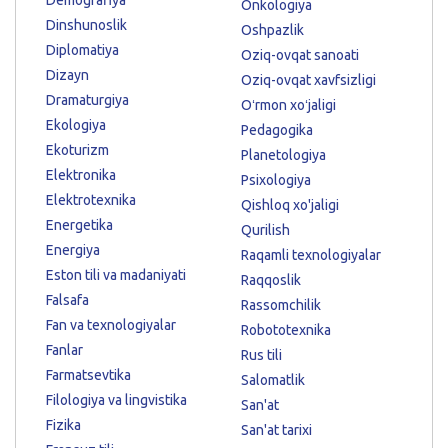
Onkologiya
Dinshunoslik
Oshpazlik
Diplomatiya
Oziq-ovqat sanoati
Dizayn
Oziq-ovqat xavfsizligi
Dramaturgiya
Oʻrmon xoʻjaligi
Ekologiya
Pedagogika
Ekoturizm
Planetologiya
Elektronika
Psixologiya
Elektrotexnika
Qishloq xo'jaligi
Energetika
Qurilish
Energiya
Raqamli texnologiyalar
Eston tili va madaniyati
Raqqoslik
Falsafa
Rassomchilik
Fan va texnologiyalar
Robototexnika
Fanlar
Rus tili
Farmatsevtika
Salomatlik
Filologiya va lingvistika
San'at
Fizika
San'at tarixi