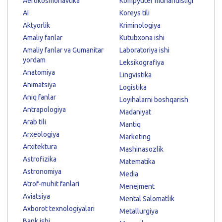
Aerokosmonavtika
Kompyuter muhandisligi
AI
Koreys tili
Aktyorlik
Kriminologiya
Amaliy fanlar
Kutubxona ishi
Amaliy fanlar va Gumanitar
Laboratoriya ishi
yordam
Leksikografiya
Anatomiya
Lingvistika
Animatsiya
Logistika
Aniq fanlar
Loyihalarni boshqarish
Antrapologiya
Madaniyat
Arab tili
Mantiq
Arxeologiya
Marketing
Arxitektura
Mashinasozlik
Astrofizika
Matematika
Astronomiya
Media
Atrof-muhit fanlari
Menejment
Aviatsiya
Mental Salomatlik
Axborot texnologiyalari
Metallurgiya
Bank ishi