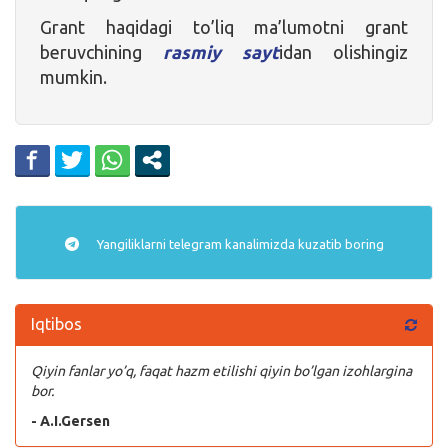
Grant haqidagi to’liq ma’lumotni grant
beruvchining
rasmiy sayt
idan olishingiz
mumkin.
Yangiliklarni
telegram
kanalimizda kuzatib boring
Iqtibos
Qiyin fanlar yo’q, faqat hazm etilishi qiyin bo’lgan izohlargina
bor.
- A.I.Gersen