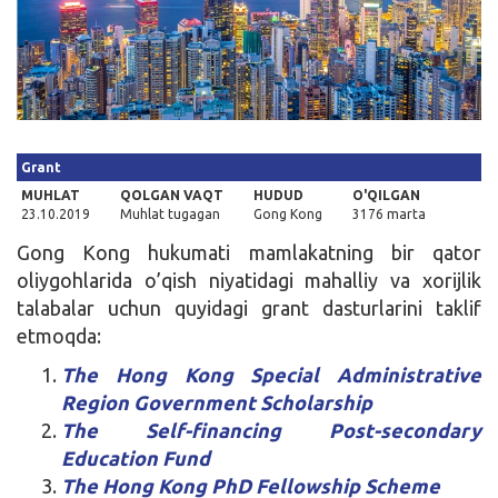
Kirish
Grant
MUHLAT
QOLGAN VAQT
HUDUD
O'QILGAN
23.10.2019
Muhlat tugagan
Gong Kong
3176 marta
Gong Kong hukumati mamlakatning bir qator
oliygohlarida o’qish niyatidagi mahalliy va xorijlik
talabalar uchun quyidagi grant dasturlarini taklif
etmoqda:
The Hong Kong Special Administrative
Region Government Scholarship
The Self-financing Post-secondary
Education Fund
The Hong Kong PhD Fellowship Scheme