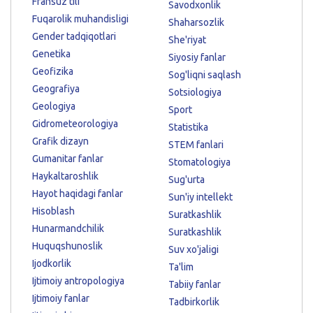
Fransuz tili
Savodxonlik
Fuqarolik muhandisligi
Shaharsozlik
Gender tadqiqotlari
She'riyat
Genetika
Siyosiy fanlar
Geofizika
Sog'liqni saqlash
Geografiya
Sotsiologiya
Geologiya
Sport
Gidrometeorologiya
Statistika
Grafik dizayn
STEM fanlari
Gumanitar fanlar
Stomatologiya
Haykaltaroshlik
Sug'urta
Hayot haqidagi fanlar
Sun'iy intellekt
Hisoblash
Suratkashlik
Hunarmandchilik
Suratkashlik
Huquqshunoslik
Suv xo'jaligi
Ijodkorlik
Ta'lim
Ijtimoiy antropologiya
Tabiiy fanlar
Ijtimoiy fanlar
Tadbirkorlik