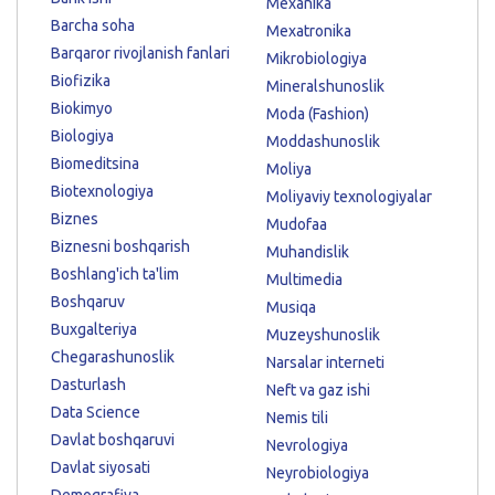
Mexanika
Barcha soha
Mexatronika
Barqaror rivojlanish fanlari
Mikrobiologiya
Biofizika
Mineralshunoslik
Biokimyo
Moda (Fashion)
Biologiya
Moddashunoslik
Biomeditsina
Moliya
Biotexnologiya
Moliyaviy texnologiyalar
Biznes
Mudofaa
Biznesni boshqarish
Muhandislik
Boshlang'ich ta'lim
Multimedia
Boshqaruv
Musiqa
Buxgalteriya
Muzeyshunoslik
Chegarashunoslik
Narsalar interneti
Dasturlash
Neft va gaz ishi
Data Science
Nemis tili
Davlat boshqaruvi
Nevrologiya
Davlat siyosati
Neyrobiologiya
Demografiya