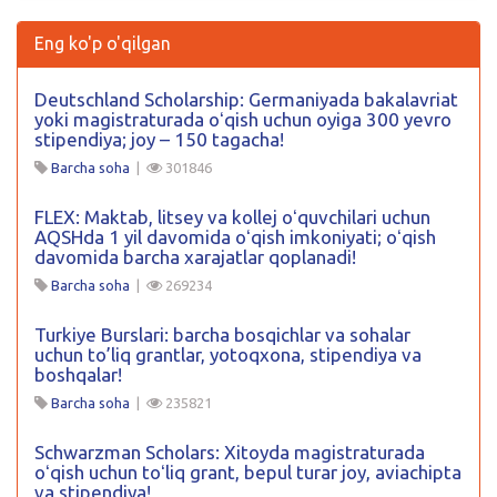
Eng ko'p o'qilgan
Deutschland Scholarship: Germaniyada bakalavriat
yoki magistraturada oʻqish uchun oyiga 300 yevro
stipendiya; joy – 150 tagacha!
Barcha soha
|
301846
FLEX: Maktab, litsey va kollej oʻquvchilari uchun
AQSHda 1 yil davomida oʻqish imkoniyati; oʻqish
davomida barcha xarajatlar qoplanadi!
Barcha soha
|
269234
Turkiye Burslari: barcha bosqichlar va sohalar
uchun to’liq grantlar, yotoqxona, stipendiya va
boshqalar!
Barcha soha
|
235821
Schwarzman Scholars: Xitoyda magistraturada
oʻqish uchun toʻliq grant, bepul turar joy, aviachipta
va stipendiya!