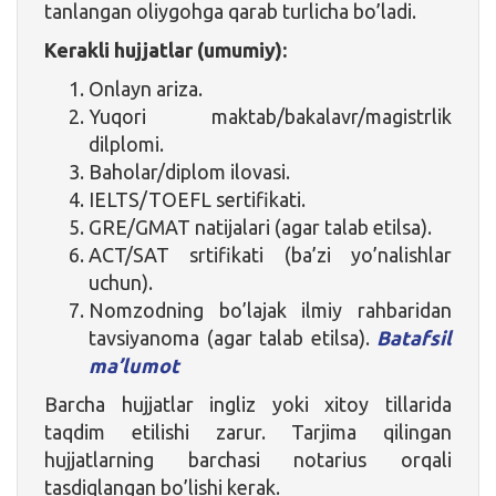
tanlangan oliygohga qarab turlicha bo’ladi.
Kerakli hujjatlar (umumiy):
Onlayn ariza.
Yuqori maktab/bakalavr/magistrlik
dilplomi.
Baholar/diplom ilovasi.
IELTS/TOEFL sertifikati.
GRE/GMAT natijalari (agar talab etilsa).
ACT/SAT srtifikati (ba’zi yo’nalishlar
uchun).
Nomzodning bo’lajak ilmiy rahbaridan
tavsiyanoma (agar talab etilsa).
Batafsil
ma’lumot
Barcha hujjatlar ingliz yoki xitoy tillarida
taqdim etilishi zarur. Tarjima qilingan
hujjatlarning barchasi notarius orqali
tasdiqlangan bo’lishi kerak.