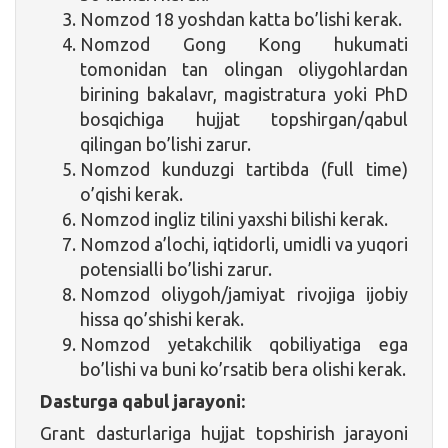
Nomzod 18 yoshdan katta bo’lishi kerak.
Nomzod Gong Kong hukumati
tomonidan tan olingan oliygohlardan
birining bakalavr, magistratura yoki PhD
bosqichiga hujjat topshirgan/qabul
qilingan bo’lishi zarur.
Nomzod kunduzgi tartibda (full time)
o’qishi kerak.
Nomzod ingliz tilini yaxshi bilishi kerak.
Nomzod a’lochi, iqtidorli, umidli va yuqori
potensialli bo’lishi zarur.
Nomzod oliygoh/jamiyat rivojiga ijobiy
hissa qo’shishi kerak.
Nomzod yetakchilik qobiliyatiga ega
bo’lishi va buni ko’rsatib bera olishi kerak.
Dasturga qabul jarayoni:
Grant dasturlariga hujjat topshirish jarayoni