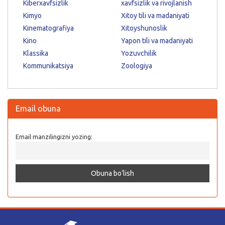
Kiberxavfsizlik
xavfsizlik va rivojlanish
Kimyo
Xitoy tili va madaniyati
Kinematografiya
Xitoyshunoslik
Kino
Yapon tili va madaniyati
Klassika
Yozuvchilik
Kommunikatsiya
Zoologiya
Email obuna
Email manzilingizni yozing: