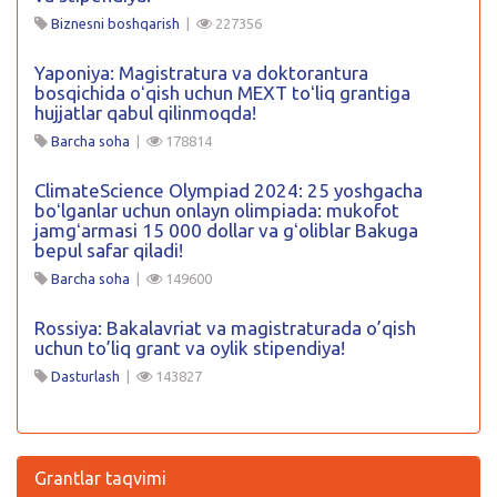
Biznesni boshqarish
|
227356
Yaponiya: Magistratura va doktorantura
bosqichida oʻqish uchun MEXT toʻliq grantiga
hujjatlar qabul qilinmoqda!
Barcha soha
|
178814
ClimateScience Olympiad 2024: 25 yoshgacha
boʻlganlar uchun onlayn olimpiada: mukofot
jamgʻarmasi 15 000 dollar va gʻoliblar Bakuga
bepul safar qiladi!
Barcha soha
|
149600
Rossiya: Bakalavriat va magistraturada o’qish
uchun to’liq grant va oylik stipendiya!
Dasturlash
|
143827
Grantlar taqvimi