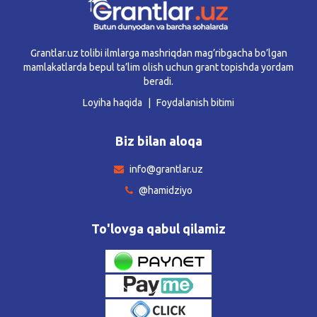
Grantlar.uz tolibi ilmlarga mashriqdan mag’ribgacha bo’lgan
mamlakatlarda bepul ta’lim olish uchun grant topishda yordam
beradi.
Loyiha haqida
Foydalanish bitimi
Biz bilan aloqa
info@grantlar.uz
@hamidziyo
To'lovga qabul qilamiz