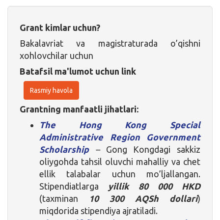
Grant kimlar uchun?
Bakalavriat va magistraturada o’qishni
xohlovchilar uchun
Batafsil ma'lumot uchun link
Rasmiy havola
Grantning manfaatli jihatlari:
The Hong Kong Special
Administrative Region Government
Scholarship
–
Gong Kongdagi sakkiz
oliygohda tahsil oluvchi mahalliy va chet
ellik talabalar uchun mo’ljallangan.
Stipendiatlarga
yillik 80 000 HKD
(taxminan
10 300 AQSh dollari
)
miqdorida stipendiya ajratiladi.