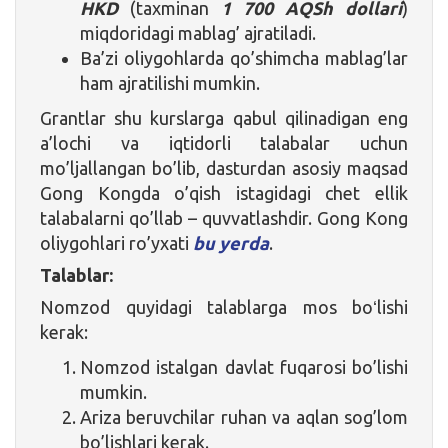
HKD
(taxminan
1 700 AQSh dollari
)
miqdoridagi mablag’ ajratiladi.
Ba’zi oliygohlarda qo’shimcha mablag’lar
ham ajratilishi mumkin.
Grantlar shu kurslarga qabul qilinadigan eng
a’lochi va iqtidorli talabalar uchun
mo’ljallangan bo’lib, dasturdan asosiy maqsad
Gong Kongda o’qish istagidagi chet ellik
talabalarni qo’llab – quvvatlashdir. Gong Kong
oliygohlari ro’yxati
bu yerda
.
Talablar:
Nomzod quyidagi talablarga mos boʻlishi
kerak:
Nomzod istalgan davlat fuqarosi bo’lishi
mumkin.
Ariza beruvchilar ruhan va aqlan sog’lom
bo’lishlari kerak.