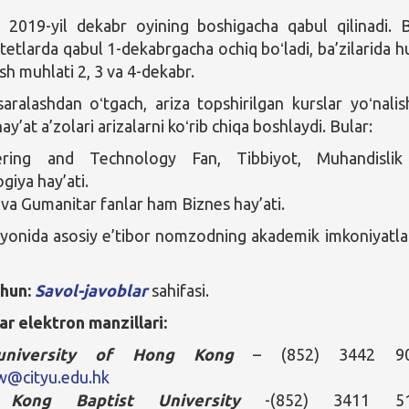
r 2019-yil dekabr oyining boshigacha qabul qilinadi. B
tetlarda qabul 1-dekabrgacha ochiq boʻladi, ba’zilarida hu
sh muhlati 2, 3 va 4-dekabr.
 saralashdan oʻtgach, ariza topshirilgan kurslar yoʻnalis
hay’at a’zolari arizalarni koʻrib chiqa boshlaydi. Bular:
ering and Technology Fan, Tibbiyot, Muhandislik
giya hay’ati.
y va Gumanitar fanlar ham Biznes hay’ati.
ayonida asosiy e’tibor nomzodning akademik imkoniyatla
chun:
Savol-javoblar
sahifasi.
ar elektron manzillari:
university of Hong Kong
– (852) 3442 90
w@cityu.edu.hk
Kong Baptist University
-(852) 3411 51