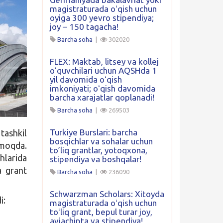
magistraturada oʻqish uchun
oyiga 300 yevro stipendiya;
joy – 150 tagacha!
Barcha soha
|
302020
FLEX: Maktab, litsey va kollej
oʻquvchilari uchun AQSHda 1
yil davomida oʻqish
imkoniyati; oʻqish davomida
barcha xarajatlar qoplanadi!
Barcha soha
|
269503
Turkiye Burslari: barcha
tashkil
bosqichlar va sohalar uchun
lmoqda.
to’liq grantlar, yotoqxona,
hlarida
stipendiya va boshqalar!
 grant
Barcha soha
|
236090
Schwarzman Scholars: Xitoyda
i:
magistraturada oʻqish uchun
toʻliq grant, bepul turar joy,
aviachipta va stipendiya!