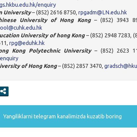
/gs.hkbu.edu.hk/enquiry
n University
– (852) 2616 8750,
rpgadm@LN.edu.hk
inese University of Hong Kong
– (852) 3943 89
hool@cuhk.edu.hk
ucation University of hong Kong
– (852) 2948 7283, (
611,
rpg@eduhk.hk
ng Kong Polytechnic University
– (852) 2623 11
/enquiry
iversity of Hong Kong
– (852) 2857 3470,
gradsch@hku
Yangiliklarni
telegram
kanalimizda kuzatib boring