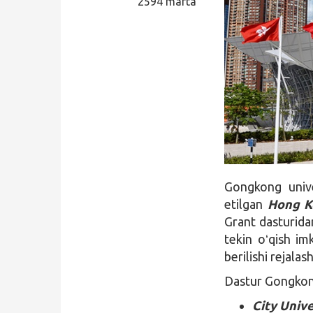
2594 marta
Qidirish
Kirish
Gongkong unive
etilgan
Hong K
Grant dasturida
tekin oʻqish im
berilishi rejalash
Dastur Gongkongd
City Univ