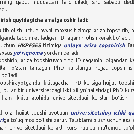
larning qabul muddatlari farq qiladi, shu sababli ded
di.
irish quyidagicha amalga oshiriladi:
utib olish uchun avval maxsus tizimga ariza topshirib, a
ilganda taqdim etiladigan ID raqamni olish kerak boʻladi.
 uchun
HKPFSES
tizimiga
onlayn ariza topshirish
Bu
maxsus
yoʻriqnoma
yordam beradi.
opshirib, ariza topshiruvchining ID raqamini olgandan k
ar oʻzlari tanlagan PhD kurslariga hujjat topshirish
boʻladi.
topshirayotganda ikkitagacha PhD kursiga hujjat topshi
 bular bir universitetdagi ikki xil yoʻnalishdagi PhD kurs
i ham ikkita alohida universitetdagi kurslar boʻlishi
.
 oʻzi hujjat topshirayotgan
universitetning ichki q
ri
ga toʻliq mos boʻlishi zarur. Talablarni bilish uchun esa s
rgan universitetdagi kerakli kurs haqida ma’lumot toʻp