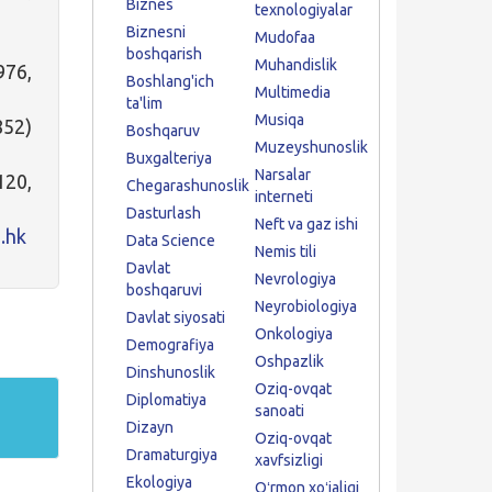
Biznes
texnologiyalar
Biznesni
Mudofaa
boshqarish
Muhandislik
76,
Boshlang'ich
Multimedia
ta'lim
Musiqa
852)
Boshqaruv
Muzeyshunoslik
Buxgalteriya
Narsalar
20,
Chegarashunoslik
interneti
Dasturlash
Neft va gaz ishi
.hk
Data Science
Nemis tili
Davlat
Nevrologiya
boshqaruvi
Neyrobiologiya
Davlat siyosati
Onkologiya
Demografiya
Oshpazlik
Dinshunoslik
Oziq-ovqat
Diplomatiya
sanoati
Dizayn
Oziq-ovqat
Dramaturgiya
xavfsizligi
Ekologiya
Oʻrmon xoʻjaligi