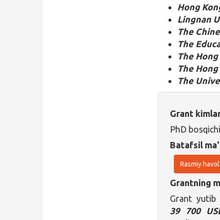
Hong Kong
Lingnan U
The Chine
The Educa
The Hong 
The Hong 
The Unive
Grant kimla
PhD bosqichi
Batafsil ma'
Rasmiy havol
Grantning ma
Grant yutib
39 700 US