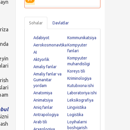
layn
Sohalar
Davlatlar
riza
Adabiyot
Kommunikatsiya
nda
Aerokosmonavtika
Kompyuter
fanlari
AI
eyin
Kompyuter
Aktyorlik
muhandisligi
lari
Amaliy fanlar
Koreys tili
Amaliy fanlar va
Kriminologiya
rish
Gumanitar
yordam
Kutubxona ishi
lari
Anatomiya
Laboratoriya ishi
 ham
Animatsiya
Leksikografiya
Aniq fanlar
Lingvistika
abul
Antrapologiya
Logistika
izni
Arab tili
Loyihalarni
lash
boshqarish
Arxeologiya