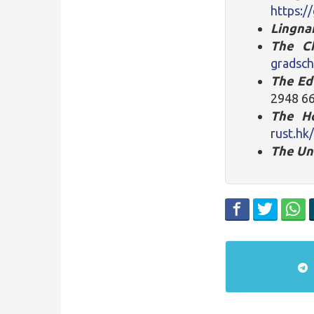
https:/
Lingna
The Ch
gradsc
The Ed
2948 6
The Ho
r
ust.hk
The Un