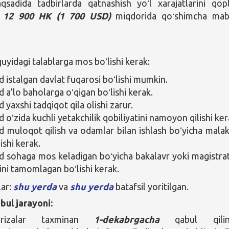
qsadida tadbirlarda qatnashish yoʻl xarajatlarini qop
a
12 900 HK (1 700 USD)
miqdorida qoʻshimcha mab
yidagi talablarga mos boʻlishi kerak:
istalgan davlat fuqarosi boʻlishi mumkin.
a’lo baholarga oʻqigan boʻlishi kerak.
yaxshi tadqiqot qila olishi zarur.
oʻzida kuchli yetakchilik qobiliyatini namoyon qilishi ker
muloqot qilish va odamlar bilan ishlash boʻyicha mala
ishi kerak.
sohaga mos keladigan boʻyicha bakalavr yoki magistra
ini tamomlagan boʻlishi kerak.
lar:
shu yerda
va
shu yerda
batafsil yoritilgan.
bul jarayoni:
arizalar taxminan
1-dekabrgacha
qabul qilina