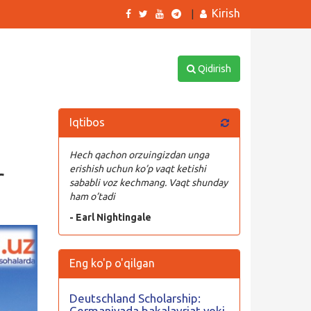
Kirish
|
Qidirish
Iqtibos
Hech qachon orzuingizdan unga
r
erishish uchun ko’p vaqt ketishi
sababli voz kechmang. Vaqt shunday
ham o’tadi
- Earl Nightingale
Eng ko'p o'qilgan
Deutschland Scholarship:
Germaniyada bakalavriat yoki