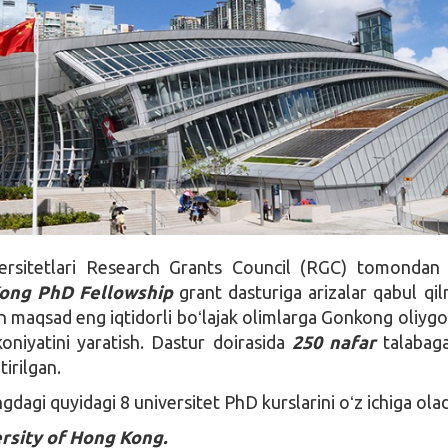
rsitetlari Research Grants Council (RGC) tomondan 
ong PhD Fellowship
grant dasturiga arizalar qabul qi
n maqsad eng iqtidorli boʻlajak olimlarga Gonkong oliygo
koniyatini yaratish. Dastur doirasida
250 nafar
talabaga
tirilgan.
agi quyidagi 8 universitet PhD kurslarini oʻz ichiga olad
ersity of Hong Kong.