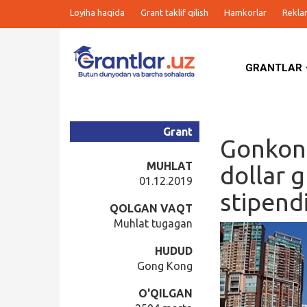
Loyiha haqida
Grant taklif qilish
Hamkorlar
Rekla
GRANTLAR
Grantlar
Tanlovlar
Grant
Gonkon
Ishlar
MUHLAT
dollar g
01.12.2019
stipendi
Kurslar
QOLGAN VAQT
Muhlat tugagan
Blog
HUDUD
Gong Kong
Yana
O'QILGAN