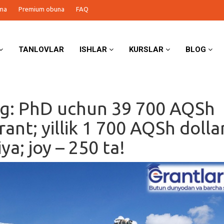
ma
Premium obuna
FAQ
TANLOVLAR
ISHLAR
KURSLAR
BLOG
g: PhD uchun 39 700 AQSh
rant; yillik 1 700 AQSh dolla
ya; joy – 250 ta!