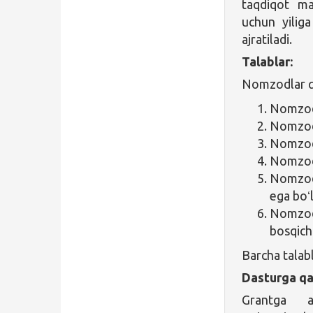
taqdiqot ma
uchun yilig
ajratiladi.
Talablar:
Nomzodlar qu
Nomzod 
Nomzod 
Nomzod 
Nomzod 
Nomzod 
ega boʻl
Nomzod 
bosqich
Barcha talab
Dasturga qa
Grantga 