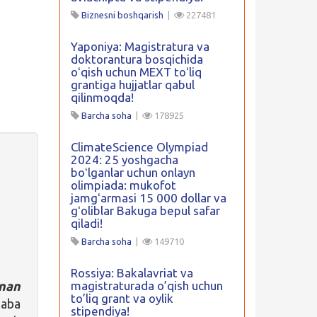
Biznesni boshqarish
|
227481
Yaponiya: Magistratura va
doktorantura bosqichida
oʻqish uchun MEXT toʻliq
grantiga hujjatlar qabul
qilinmoqda!
Barcha soha
|
178925
ClimateScience Olympiad
2024: 25 yoshgacha
boʻlganlar uchun onlayn
olimpiada: mukofot
jamgʻarmasi 15 000 dollar va
gʻoliblar Bakuga bepul safar
qiladi!
Barcha soha
|
149710
Rossiya: Bakalavriat va
nan
magistraturada o’qish uchun
to’liq grant va oylik
laba
stipendiya!