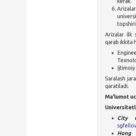
kerak.
Arizala
universi
topshiri
Arizalar ilk
qarab ikkita 
Engine
Texnolo
Ijtimoi
Saralash jar
qaratiladi.
Ma’lumot u
Universitetl
City 
sgfello
Hong 