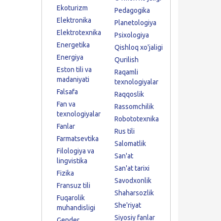
Ekoturizm
Pedagogika
Elektronika
Planetologiya
Elektrotexnika
Psixologiya
Energetika
Qishloq xo'jaligi
Energiya
Qurilish
Eston tili va
Raqamli
madaniyati
texnologiyalar
Falsafa
Raqqoslik
Fan va
Rassomchilik
texnologiyalar
Robototexnika
Fanlar
Rus tili
Farmatsevtika
Salomatlik
Filologiya va
San'at
lingvistika
San'at tarixi
Fizika
Savodxonlik
Fransuz tili
Shaharsozlik
Fuqarolik
She'riyat
muhandisligi
Siyosiy fanlar
Gender