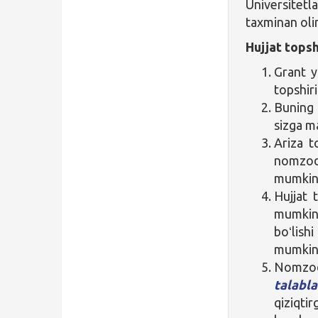
Universitet
taxminan olin
Hujjat topsh
Grant y
topshir
Buning
sizga 
Ariza t
nomzodl
mumkin 
Hujjat 
mumkin,
boʻlish
mumkin
Nomzod
talabla
qiziqti