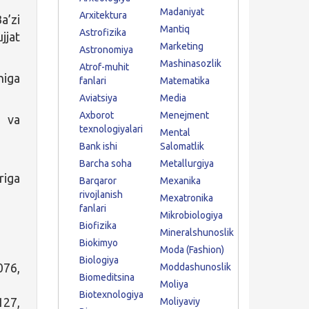
Madaniyat
Arxitektura
a’zi
Mantiq
Astrofizika
jjat
Marketing
Astronomiya
Mashinasozlik
Atrof-muhit
higa
fanlari
Matematika
Aviatsiya
Media
Axborot
Menejment
 va
texnologiyalari
Mental
Bank ishi
Salomatlik
Barcha soha
Metallurgiya
riga
Barqaror
Mexanika
rivojlanish
Mexatronika
fanlari
Mikrobiologiya
Biofizika
Mineralshunoslik
Biokimyo
Moda (Fashion)
Biologiya
76,
Moddashunoslik
Biomeditsina
Moliya
Biotexnologiya
27,
Moliyaviy