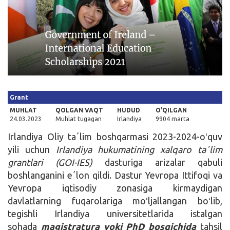
Kirish
Grant
MUHLAT
QOLGAN VAQT
HUDUD
O'QILGAN
24.03.2023
Muhlat tugagan
Irlandiya
9904 marta
Irlandiya Oliy taʼlim boshqarmasi 2023-2024-oʻquv
yili uchun
Irlandiya hukumatining xalqaro taʼlim
grantlari
(GOI-IES)
dasturiga arizalar qabuli
boshlanganini eʼlon qildi. Dastur Yevropa Ittifoqi va
Yevropa iqtisodiy zonasiga kirmaydigan
davlatlarning fuqarolariga moʻljallangan boʻlib,
tegishli Irlandiya universitetlarida istalgan
sohada
magistratura yoki PhD bosqichida
tahsil