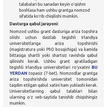
talabalari bu sanadan keyin oʻqishni
boshlasa ham ushbu grantga nomzod
sifatida koʻrib chiqilishi mumkin.
Dasturga qabul jarayoni:
Nomzod ushbu grant dasturiga ariza topshira
olishi uchun dastlab tegishli Irlandiya
universitetlariga ariza topshirishi
(magistratura yoki PhD bosqichiga) va kamida
bittasiga shartli yoki shartsiz ravishda qabul
qilinishi kerak. Ushbu grant ajratiladigan
tegishli Irlandiya universitetlari roʻyxatini
BU
YERDAN
topasiz (7-bet). Nomzodlar grantga
ariza topshirishda universitet tomonidan
taqdim etilgan qabul xatini ham yuklashi kerak.
Universitetlarning qabul talablari bilan
ularning oʻz veb-saytida tanishib chiqishingiz
mumkin.