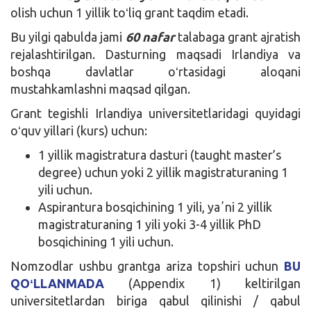
olish uchun 1 yillik toʻliq grant taqdim etadi.
Bu yilgi qabulda jami
60 nafar
talabaga grant ajratish
rejalashtirilgan. Dasturning maqsadi Irlandiya va
boshqa davlatlar oʻrtasidagi aloqani
mustahkamlashni maqsad qilgan.
Grant tegishli Irlandiya universitetlaridagi quyidagi
oʻquv yillari (kurs) uchun:
1 yillik magistratura dasturi (taught master’s
degree) uchun yoki 2 yillik magistraturaning 1
yili uchun.
Aspirantura bosqichining 1 yili, yaʼni 2 yillik
magistraturaning 1 yili yoki 3-4 yillik PhD
bosqichining 1 yili uchun.
Nomzodlar ushbu grantga ariza topshiri uchun
BU
QOʻLLANMADA
(Appendix 1) keltirilgan
universitetlardan biriga qabul qilinishi / qabul