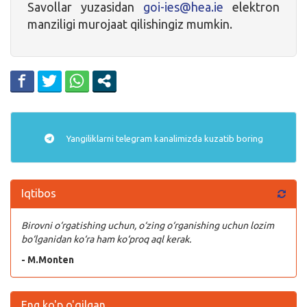
Savollar yuzasidan
goi-ies@hea.ie
elektron
manziligi murojaat qilishingiz mumkin.
Yangiliklarni
telegram
kanalimizda kuzatib boring
Iqtibos
Birovni o‘rgatishing uchun, o‘zing o‘rganishing uchun lozim
bo‘lganidan ko‘ra ham ko‘proq aql kerak.
- M.Monten
Eng ko'p o'qilgan