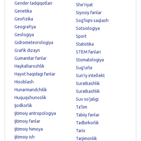
Gender tadqiqotlari
She'riyat
Genetika
Siyosiy fanlar
Geofizika
Sog'liqni saqlash
Geografiya
Sotsiologiya
Geologiya
Sport
Gidrometeorologiya
Statistika
Grafik dizayn
STEM fanlari
Gumanitar fanlar
Stomatologiya
Haykaltaroshlik
Sug'urta
Hayot haqidagi fanlar
Sun'iy intellekt
Hisoblash
Suratkashlik
Hunarmandchilik
Suratkashlik
Huquqshunoslik
Suv xo'jaligi
Ijodkorlik
Ta'lim
Ijtimoiy antropologiya
Tabiiy fanlar
Ijtimoiy fanlar
Tadbirkorlik
Ijtimoiy himoya
Tarix
Ijtimoiy ish
Tarjimonlik