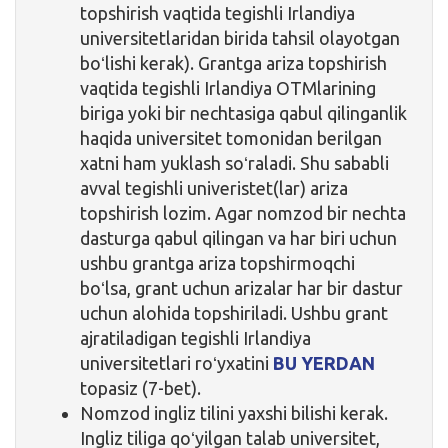
topshirish vaqtida tegishli Irlandiya
universitetlaridan birida tahsil olayotgan
boʻlishi kerak). Grantga ariza topshirish
vaqtida tegishli Irlandiya OTMlarining
biriga yoki bir nechtasiga qabul qilinganlik
haqida universitet tomonidan berilgan
xatni ham yuklash soʻraladi. Shu sababli
avval tegishli univeristet(lar) ariza
topshirish lozim. Agar nomzod bir nechta
dasturga qabul qilingan va har biri uchun
ushbu grantga ariza topshirmoqchi
boʻlsa, grant uchun arizalar har bir dastur
uchun alohida topshiriladi. Ushbu grant
ajratiladigan tegishli Irlandiya
universitetlari roʻyxatini
BU YERDAN
topasiz (7-bet).
Nomzod ingliz tilini yaxshi bilishi kerak.
Ingliz tiliga qoʻyilgan talab universitet,