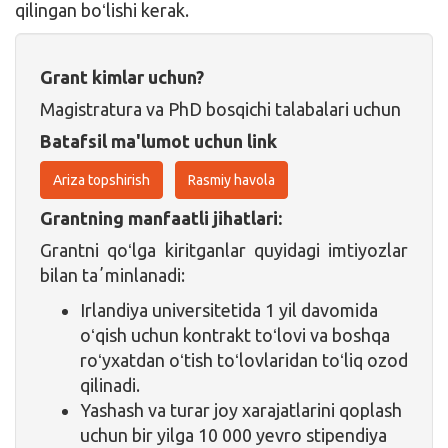
qilingan boʻlishi kerak.
Grant kimlar uchun?
Magistratura va PhD bosqichi talabalari uchun
Batafsil ma'lumot uchun link
Ariza topshirish
Rasmiy havola
Grantning manfaatli jihatlari:
Grantni qoʻlga kiritganlar quyidagi imtiyozlar
bilan taʼminlanadi:
Irlandiya universitetida 1 yil davomida
oʻqish uchun kontrakt toʻlovi va boshqa
roʻyxatdan oʻtish toʻlovlaridan toʻliq ozod
qilinadi.
Yashash va turar joy xarajatlarini qoplash
uchun bir yilga 10 000 yevro stipendiya