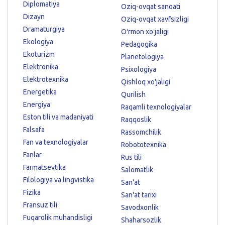
Diplomatiya
Oziq-ovqat sanoati
Dizayn
Oziq-ovqat xavfsizligi
Dramaturgiya
Oʻrmon xoʻjaligi
Ekologiya
Pedagogika
Ekoturizm
Planetologiya
Elektronika
Psixologiya
Elektrotexnika
Qishloq xo'jaligi
Energetika
Qurilish
Energiya
Raqamli texnologiyalar
Eston tili va madaniyati
Raqqoslik
Falsafa
Rassomchilik
Fan va texnologiyalar
Robototexnika
Fanlar
Rus tili
Farmatsevtika
Salomatlik
Filologiya va lingvistika
San'at
Fizika
San'at tarixi
Fransuz tili
Savodxonlik
Fuqarolik muhandisligi
Shaharsozlik