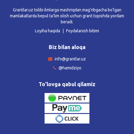
Grantlar.uz tolibi ilmlarga mashriqdan mag’ribgacha bo’lgan
mamlakatlarda bepul ta’lim olish uchun grant topishda yordam
beradi.
Loyiha haqida
Foydalanish bitimi
Biz bilan aloqa
info@grantlar.uz
@hamidziyo
To'lovga qabul qilamiz