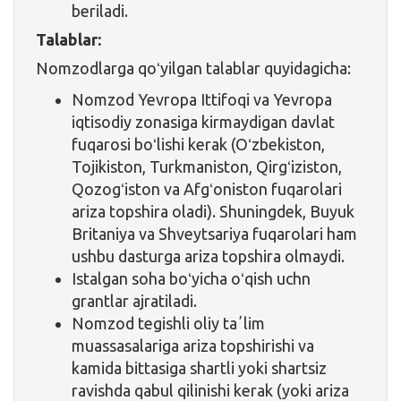
beriladi.
Talablar:
Nomzodlarga qoʻyilgan talablar quyidagicha:
Nomzod Yevropa Ittifoqi va Yevropa
iqtisodiy zonasiga kirmaydigan davlat
fuqarosi boʻlishi kerak (Oʻzbekiston,
Tojikiston, Turkmaniston, Qirgʻiziston,
Qozogʻiston va Afgʻoniston fuqarolari
ariza topshira oladi). Shuningdek, Buyuk
Britaniya va Shveytsariya fuqarolari ham
ushbu dasturga ariza topshira olmaydi.
Istalgan soha boʻyicha oʻqish uchn
grantlar ajratiladi.
Nomzod tegishli oliy taʼlim
muassasalariga ariza topshirishi va
kamida bittasiga shartli yoki shartsiz
ravishda qabul qilinishi kerak (yoki ariza