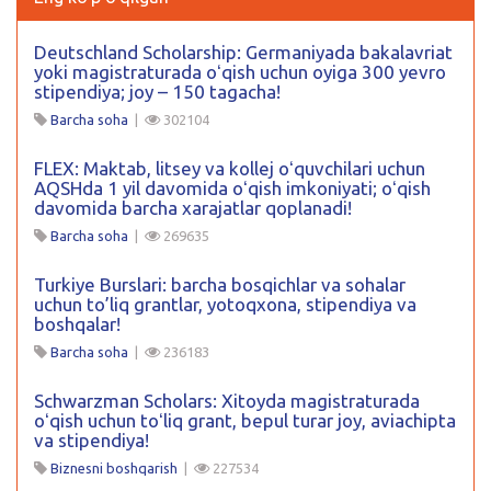
Deutschland Scholarship: Germaniyada bakalavriat
yoki magistraturada oʻqish uchun oyiga 300 yevro
stipendiya; joy – 150 tagacha!
Barcha soha
|
302104
FLEX: Maktab, litsey va kollej oʻquvchilari uchun
AQSHda 1 yil davomida oʻqish imkoniyati; oʻqish
davomida barcha xarajatlar qoplanadi!
Barcha soha
|
269635
Turkiye Burslari: barcha bosqichlar va sohalar
uchun to’liq grantlar, yotoqxona, stipendiya va
boshqalar!
Barcha soha
|
236183
Schwarzman Scholars: Xitoyda magistraturada
oʻqish uchun toʻliq grant, bepul turar joy, aviachipta
va stipendiya!
Biznesni boshqarish
|
227534