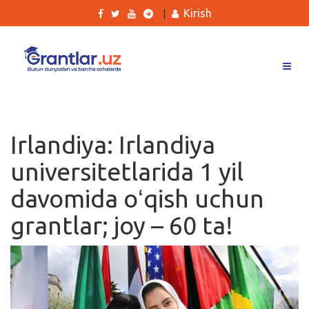
Kirish
|
Grantlar
Tanlovlar
Irlandiya: Irlandiya
Ishlar
universitetlarida 1 yil
Kurslar
davomida oʻqish uchun
Blog
grantlar; joy – 60 ta!
Yana
Qidirish