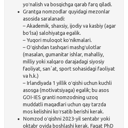
yoʻnalish va bosqichga qarab farq qiladi.
Grantga nomzodlar quyidagi mezonlar
asosida saralanadi:
– Akademik, shaxsiy, ijodiy va kasbiy (agar
boʻlsa) salohiyatga egalik.
– Yuqori muloqot koʻnikmalari.
– Oʻqishdan tashqari mashgʻulotlar
(masalan, gumanitar ishlar, mahalliy,
milliy yoki xalqaro darajadagi siyosiy
faoliyat, sanʼat, sport sohasidagi faoliyat
va h.k.)
– Irlandiyada 1 yillik oʻqishi uchun kuchli
asosga (motivatsiyaga) egalik; bu asos
GOI-IES granti nomzodning uzoq
muddatli maqadlari uchun qay tarzda
mos kelishini koʻrsatib berishi kerak.
Nomzod oʻqishni 2023-yil sentabr yoki
oktabr oyida boshlashi kerak. Faqat PhD