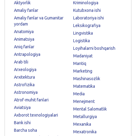
Aktyorlik
Kriminologiya
Amaliy fanlar
Kutubxona ishi
Amaliy fanlar va Gumanitar
Laboratoriya ishi
yordam
Leksikografiya
Anatomiya
Lingvistika
Animatsiya
Logistika
Aniq fanlar
Loyihalarni boshqarish
Antrapologiya
Madaniyat
Arab tili
Mantiq
Arxeologiya
Marketing
Arxitektura
Mashinasozlik
Astrofizika
Matematika
Astronomiya
Media
Atrof-muhit fanlari
Menejment
Aviatsiya
Mental Salomatlik
Axborot texnologiyalari
Metallurgiya
Bank ishi
Mexanika
Barcha soha
Mexatronika