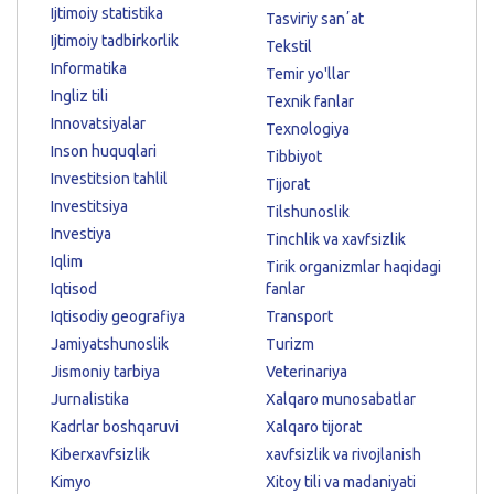
Ijtimoiy statistika
Tasviriy sanʼat
Ijtimoiy tadbirkorlik
Tekstil
Informatika
Temir yo'llar
Ingliz tili
Texnik fanlar
Innovatsiyalar
Texnologiya
Inson huquqlari
Tibbiyot
Investitsion tahlil
Tijorat
Investitsiya
Tilshunoslik
Investiya
Tinchlik va xavfsizlik
Iqlim
Tirik organizmlar haqidagi
Iqtisod
fanlar
Iqtisodiy geografiya
Transport
Jamiyatshunoslik
Turizm
Jismoniy tarbiya
Veterinariya
Jurnalistika
Xalqaro munosabatlar
Kadrlar boshqaruvi
Xalqaro tijorat
Kiberxavfsizlik
xavfsizlik va rivojlanish
Kimyo
Xitoy tili va madaniyati