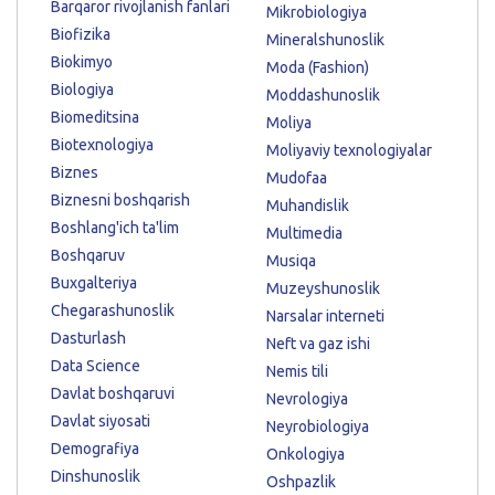
Barqaror rivojlanish fanlari
Mikrobiologiya
Biofizika
Mineralshunoslik
Biokimyo
Moda (Fashion)
Biologiya
Moddashunoslik
Biomeditsina
Moliya
Biotexnologiya
Moliyaviy texnologiyalar
Biznes
Mudofaa
Biznesni boshqarish
Muhandislik
Boshlang'ich ta'lim
Multimedia
Boshqaruv
Musiqa
Buxgalteriya
Muzeyshunoslik
Chegarashunoslik
Narsalar interneti
Dasturlash
Neft va gaz ishi
Data Science
Nemis tili
Davlat boshqaruvi
Nevrologiya
Davlat siyosati
Neyrobiologiya
Demografiya
Onkologiya
Dinshunoslik
Oshpazlik