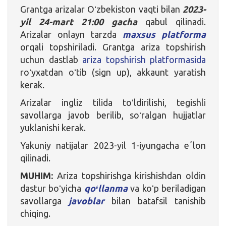
Grantga arizalar Oʻzbekiston vaqti bilan
2023-
yil 24-mart 21:00 gacha
qabul qilinadi.
Arizalar onlayn tarzda
maxsus platforma
orqali topshiriladi. Grantga ariza topshirish
uchun dastlab
ariza topshirish platformasida
roʻyxatdan oʻtib (sign up), akkaunt yaratish
kerak.
Arizalar ingliz tilida toʻldirilishi, tegishli
savollarga javob berilib, soʻralgan hujjatlar
yuklanishi kerak.
Yakuniy natijalar 2023-yil 1-iyungacha eʼlon
qilinadi.
MUHIM:
Ariza topshirishga kirishishdan oldin
dastur boʻyicha
qoʻllanma
va koʻp beriladigan
savollarga
javoblar
bilan batafsil tanishib
chiqing.