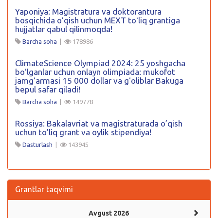
Yaponiya: Magistratura va doktorantura
bosqichida oʻqish uchun MEXT toʻliq grantiga
hujjatlar qabul qilinmoqda!
Barcha soha
|
178986
ClimateScience Olympiad 2024: 25 yoshgacha
boʻlganlar uchun onlayn olimpiada: mukofot
jamgʻarmasi 15 000 dollar va gʻoliblar Bakuga
bepul safar qiladi!
Barcha soha
|
149778
Rossiya: Bakalavriat va magistraturada o’qish
uchun to’liq grant va oylik stipendiya!
Dasturlash
|
143945
Grantlar taqvimi
Avgust 2026