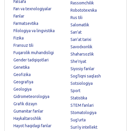
Falsafa
Rassomchilik
Fan va texnologiyalar
Robototexnika
Fanlar
Rus tili
Farmatsevtika
Salomatlik
Filologiya va lingvistika
San'at
Fizika
San'at tarixi
Fransuz tili
Savodxonlik
Fuqarolik muhandisligi
Shaharsozlik
Gender tadqiqotlari
She'riyat
Genetika
Siyosiy fanlar
Geofizika
Sog'liqni saqlash
Geografiya
Sotsiologiya
Geologiya
Sport
Gidrometeorologiya
Statistika
Grafik dizayn
STEM fanlari
Gumanitar fanlar
Stomatologiya
Haykaltaroshlik
Sug'urta
Hayot haqidagi fanlar
Sun'iy intellekt