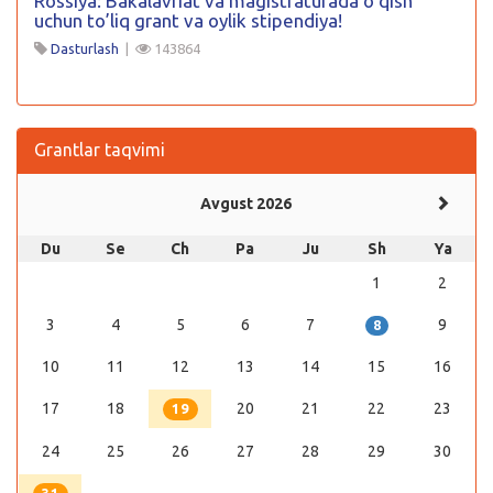
Rossiya: Bakalavriat va magistraturada o’qish
uchun to’liq grant va oylik stipendiya!
Dasturlash
|
143864
Grantlar taqvimi
Avgust 2026
Du
Se
Ch
Pa
Ju
Sh
Ya
1
2
3
4
5
6
7
9
8
10
11
12
13
14
15
16
17
18
20
21
22
23
19
24
25
26
27
28
29
30