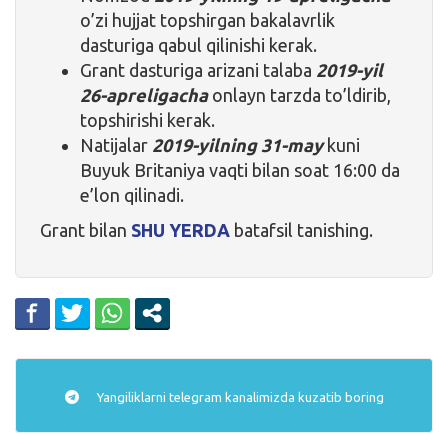
o’zi hujjat topshirgan bakalavrlik
dasturiga qabul qilinishi kerak.
Grant dasturiga arizani talaba
2019-yil
26-apreligacha
onlayn tarzda to’ldirib,
topshirishi kerak.
Natijalar
2019-yilning 31-may
kuni
Buyuk Britaniya vaqti bilan soat 16:00 da
e’lon qilinadi.
Grant bilan
SHU YERDA
batafsil tanishing.
Yangiliklarni
telegram
kanalimizda kuzatib boring