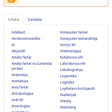
31
Sohalar
Davlatlar
Adabiyot
Kompyuter fanlari
Aerokosmonavtika
Kompyuter muhandisligi
AI
Koreys tili
Aktyorlik
Kriminologiya
Amaliy fanlar
Kutubxona ishi
Amaliy fanlar va Gumanitar
Laboratoriya ishi
yordam
Leksikografiya
Anatomiya
Lingvistika
Animatsiya
Logistika
Aniq fanlar
Loyihalarni boshqarish
Antrapologiya
Madaniyat
Arab tili
Mantiq
Arxeologiya
Marketing