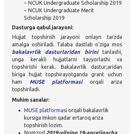
– NCUK Undergraduate Scholarship 2019
– NCUK Undergraduate Merit
Scholarship 2019
Dasturga qabul jarayoni:
Hujjat topshirish jarayoni onlayn tarzda
amalga oshiriladi. Talaba dastlab o’ziga mos
bakalavrlik dasturlaridan birini
tanlashi,
unga kerakli hujjatlarni tayyorlashi va
topshirishi kerak. Bakalavrlik dastur;aridan
biriga hujjat topshirayotganda grant uchun
ham
MUSE platformasi
orqali ariza
topshiriladi.
Muhim sanalar:
MUSE platformasi
orqali bakalavrlik
kursiga imkon qadar ertaroq ariza
topshirish lozim.
Nomzod
2019-yilning 19-apreligacha