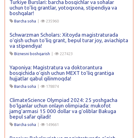
Turkiye Burslari: barcha bosqichlar va sohalar
uchun to’liq grantlar, yotoqxona, stipendiya va
boshqalar!
Barcha soha
|
235960
Schwarzman Scholars: Xitoyda magistraturada
oʻqish uchun toʻliq grant, bepul turar joy, aviachipta
va stipendiya!
Biznesni boshqarish
|
227423
Yaponiya: Magistratura va doktorantura
bosqichida oʻqish uchun MEXT toʻliq grantiga
hujjatlar qabul qilinmoqda!
Barcha soha
|
178874
ClimateScience Olympiad 2024: 25 yoshgacha
boʻlganlar uchun onlayn olimpiada: mukofot
jamgʻarmasi 15 000 dollar va gʻoliblar Bakuga
bepul safar qiladi!
Barcha soha
|
149661