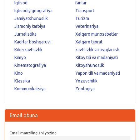
Iqtisod
fanlar
Iqtisodiy geografiya
Transport
Jamiyatshunoslik
Turizm
Jismoniy tarbiya
Veterinariya
Jurnalistika
Xalqaro munosabatlar
Kadrlar boshqaruvi
Xalqaro tijorat
Kiberxavfsizlik
xavfsizlik va rivojlanish
Kimyo
Xitoy tili va madaniyati
Kinematografiya
Xitoyshunoslik
Kino
Yapon tili va madaniyati
Klassika
Yozuvchilik
Kommunikatsiya
Zoologiya
Email obuna
Email manzilingizni yozing: