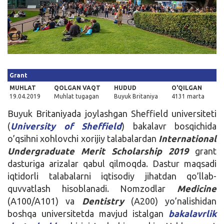
Kirish
Grant
MUHLAT
QOLGAN VAQT
HUDUD
O'QILGAN
19.04.2019
Muhlat tugagan
Buyuk Britaniya
4131 marta
Buyuk Britaniyada joylashgan Sheffield universiteti
(
University of Sheffield
) bakalavr bosqichida
o’qsihni xohlovchi xorijiy talabalardan
International
Undergraduate Merit Scholarship 2019
grant
dasturiga arizalar qabul qilmoqda. Dastur maqsadi
iqtidorli talabalarni iqtisodiy jihatdan qo’llab-
quvvatlash hisoblanadi. Nomzodlar
Medicine
(A100/A101) va
Dentistry
(A200) yo’nalishidan
boshqa universitetda mavjud istalgan
bakalavrlik