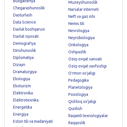
Buxgalteriya
Muzeyshunoslik
Chegarashunoslik
Narsalar interneti
Dasturlash
Neft va gaz ishi
Data Science
Nemis tili
Davlat boshqaruvi
Nevrologiya
Davlat siyosati
Neyrobiologiya
Demografiya
Onkologiya
Dinshunoslik
Oshpazlik
Diplomatiya
Oziq-ovqat sanoati
Dizayn
Oziq-ovqat xavfsizligi
Dramaturgiya
Oʻrmon xoʻjaligi
Ekologiya
Pedagogika
Ekoturizm
Planetologiya
Elektronika
Psixologiya
Elektrotexnika
Qishloq xo'jaligi
Energetika
Qurilish
Energiya
Raqamli texnologiyalar
Eston tili va madaniyati
Raqqoslik