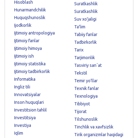
Hisoblash
Suratkashlik
Hunarmandchilik
Suratkashlik
Huquqshunoslik
Suv xo'jaligi
Ijodkorlik
Ta'lim
Ijtimoiy antropologiya
Tabiiy fanlar
Ijtimoiy fanlar
Tadbirkorlik
Ijtimoiy himoya
Tarix
Ijtimoiy ish
Tarjimonlik
Ijtimoiy statistika
Tasviriy sanʼat
Ijtimoiy tadbirkorlik
Tekstil
Informatika
Temir yo'llar
Ingliz tili
Texnik fanlar
Innovatsiyalar
Texnologiya
Inson huquqlari
Tibbiyot
Investitsion tahlil
Tijorat
Investitsiya
Tilshunoslik
Investiya
Tinchlik va xavfsizlik
Iqlim
Tirik organizmlar haqidagi