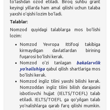
to’lashdan ozod etiladi. Biroq suhbu grant
keyingi yillarda ham amal qilishi uchun talaba
yaxshi o’qishi lozim bo’ladi.
Talablar:
Nomzod quyidagi talablarga mos bo’lishi
lozim:
Nomzod Yevropa Ittifoqi takibiga
kirmaydigan davlatlardan birining
fuqarosi bo’lishi kerak.
Nomzod o’zi tanlagan
bakalarvlik
yo’nalishiga
qabul qilish shartlariga mos
bo’lishi kerak.
Nomzod ingliz tilini yaxshi bilishi kerak.
Nomzoddan ingliz tilini bilish darajasini
isbotlovchi hujjat (IELTS/TOEFL) talab
etiladi. IELTS/TOEFL ga qo’yilgan talab
yo’nalishlarga qarab farq qilishi mumkin.