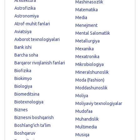
Arxitektura
Mashinasozlik
Astrofizika
Matematika
Astronomiya
Media
Atrof-muhit fanlari
Menejment
Aviatsiya
Mental Salomatlik
Axborot texnologiyalari
Metallurgiya
Bank ishi
Mexanika
Barcha soha
Mexatronika
Barqaror rivojlanish fanlari
Mikrobiologiya
Biofizika
Mineralshunoslik
Biokimyo
Moda (Fashion)
Biologiya
Moddashunoslik
Biomeditsina
Moliya
Biotexnologiya
Moliyaviy texnologiyalar
Biznes
Mudofaa
Biznesni boshqarish
Muhandislik
Boshlang'ich ta'lim
Multimedia
Boshqaruv
Musiqa