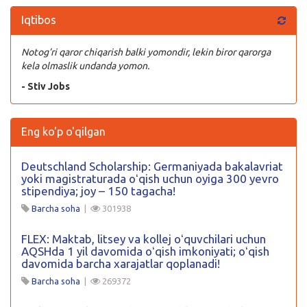
Iqtibos
Notog’ri qaror chiqarish balki yomondir, lekin biror qarorga
kela olmaslik undanda yomon.
- Stiv Jobs
Eng ko'p o'qilgan
Deutschland Scholarship: Germaniyada bakalavriat
yoki magistraturada oʻqish uchun oyiga 300 yevro
stipendiya; joy – 150 tagacha!
Barcha soha
|
301938
FLEX: Maktab, litsey va kollej oʻquvchilari uchun
AQSHda 1 yil davomida oʻqish imkoniyati; oʻqish
davomida barcha xarajatlar qoplanadi!
Barcha soha
|
269372