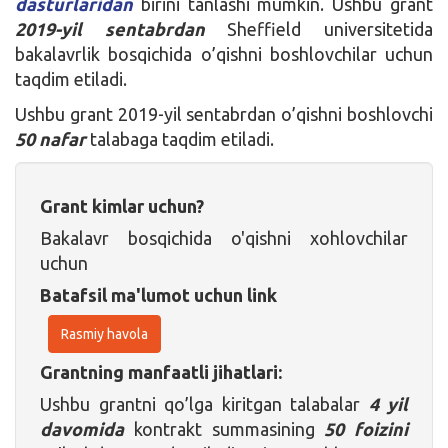
dasturlaridan
birini tanlashi mumkin. Ushbu grant
2019-yil sentabrdan
Sheffield universitetida
bakalavrlik bosqichida o’qishni boshlovchilar uchun
taqdim etiladi.
Ushbu grant 2019-yil sentabrdan o’qishni boshlovchi
50 nafar
talabaga taqdim etiladi.
Grant kimlar uchun?
Bakalavr bosqichida o'qishni xohlovchilar
uchun
Batafsil ma'lumot uchun link
Rasmiy havola
Grantning manfaatli jihatlari:
Ushbu grantni qo’lga kiritgan talabalar
4 yil
davomida
kontrakt summasining
50 foizini