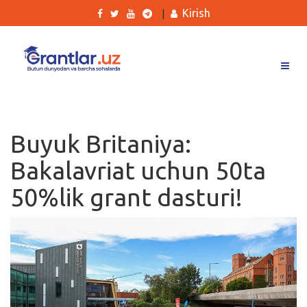
Kirish
|
Grantlar
Tanlovlar
Buyuk Britaniya:
Ishlar
Bakalavriat uchun 50ta
Kurslar
50%lik grant dasturi!
Blog
Yana
Qidirish