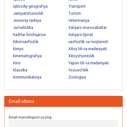
Iqtisodiy geografiya
Transport
Jamiyatshunoslik
Turizm
Jismoniy tarbiya
Veterinariya
Jurnalistika
Xalqaro munosabatlar
Kadrlar boshqaruvi
Xalqaro tijorat
Kiberxavfsizlik
xavfsizlik va rivojlanish
Kimyo
Xitoy tili va madaniyati
Kinematografiya
Xitoyshunoslik
Kino
Yapon tili va madaniyati
Klassika
Yozuvchilik
Kommunikatsiya
Zoologiya
Email obuna
Email manzilingizni yozing: