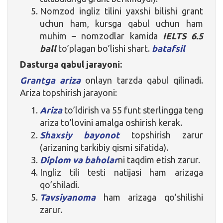
Nomzod ingliz tilini yaxshi bilishi grant
uchun ham, kursga qabul uchun ham
muhim – nomzodlar kamida
IELTS 6.5
ball
to’plagan bo’lishi shart.
batafsil
Dasturga qabul jarayoni:
Grantga ariza
onlayn tarzda qabul qilinadi.
Ariza topshirish jarayoni:
Ariza
to’ldirish va 55 funt sterlingga teng
ariza to’lovini amalga oshirish kerak.
Shaxsiy bayonot
topshirish zarur
(arizaning tarkibiy qismi sifatida).
Diplom va baholar
ni taqdim etish zarur.
Ingliz tili testi natijasi ham arizaga
qo’shiladi.
Tavsiyanoma
ham arizaga qo’shilishi
zarur.