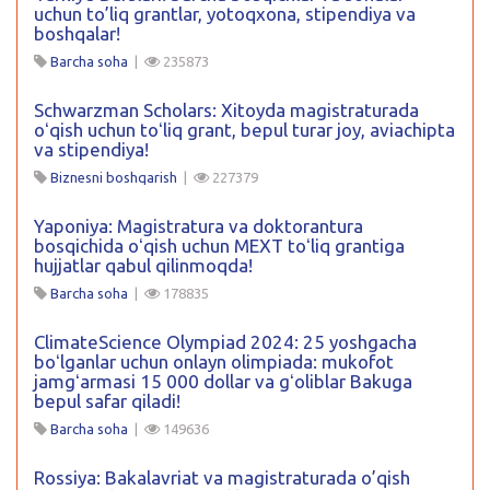
uchun to’liq grantlar, yotoqxona, stipendiya va
boshqalar!
Barcha soha
|
235873
Schwarzman Scholars: Xitoyda magistraturada
oʻqish uchun toʻliq grant, bepul turar joy, aviachipta
va stipendiya!
Biznesni boshqarish
|
227379
Yaponiya: Magistratura va doktorantura
bosqichida oʻqish uchun MEXT toʻliq grantiga
hujjatlar qabul qilinmoqda!
Barcha soha
|
178835
ClimateScience Olympiad 2024: 25 yoshgacha
boʻlganlar uchun onlayn olimpiada: mukofot
jamgʻarmasi 15 000 dollar va gʻoliblar Bakuga
bepul safar qiladi!
Barcha soha
|
149636
Rossiya: Bakalavriat va magistraturada o’qish