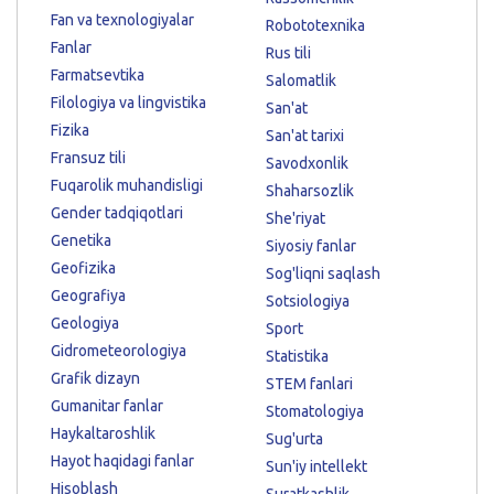
Fan va texnologiyalar
Robototexnika
Fanlar
Rus tili
Farmatsevtika
Salomatlik
Filologiya va lingvistika
San'at
Fizika
San'at tarixi
Fransuz tili
Savodxonlik
Fuqarolik muhandisligi
Shaharsozlik
Gender tadqiqotlari
She'riyat
Genetika
Siyosiy fanlar
Geofizika
Sog'liqni saqlash
Geografiya
Sotsiologiya
Geologiya
Sport
Gidrometeorologiya
Statistika
Grafik dizayn
STEM fanlari
Gumanitar fanlar
Stomatologiya
Haykaltaroshlik
Sug'urta
Hayot haqidagi fanlar
Sun'iy intellekt
Hisoblash
Suratkashlik