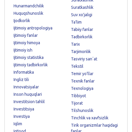
Hunarmandchilik
Suratkashlik
Huquqshunoslik
Suv xo'jaligi
Ijodkorlik
Ta'lim
Ijtimoiy antropologiya
Tabiiy fanlar
Ijtimoiy fanlar
Tadbirkorlik
Ijtimoiy himoya
Tarix
Ijtimoiy ish
Tarjimonlik
Ijtimoiy statistika
Tasviriy sanʼat
Ijtimoiy tadbirkorlik
Tekstil
Informatika
Temir yo'llar
Ingliz tili
Texnik fanlar
Innovatsiyalar
Texnologiya
Inson huquqlari
Tibbiyot
Investitsion tahlil
Tijorat
Investitsiya
Tilshunoslik
Investiya
Tinchlik va xavfsizlik
Iqlim
Tirik organizmlar haqidagi
Iqtisod
fanlar