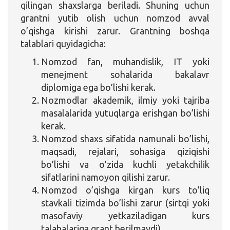
qilingan shaxslarga beriladi. Shuning uchun
grantni yutib olish uchun nomzod avval
o’qishga kirishi zarur. Grantning boshqa
talablari quyidagicha:
Nomzod fan, muhandislik, IT yoki
menejment sohalarida bakalavr
diplomiga ega bo’lishi kerak.
Nozmodlar akademik, ilmiy yoki tajriba
masalalarida yutuqlarga erishgan bo’lishi
kerak.
Nomzod shaxs sifatida namunali bo’lishi,
maqsadi, rejalari, sohasiga qiziqishi
bo’lishi va o’zida kuchli yetakchilik
sifatlarini namoyon qilishi zarur.
Nomzod o’qishga kirgan kurs to’liq
stavkali tizimda bo’lishi zarur (sirtqi yoki
masofaviy yetkaziladigan kurs
talabalariga grant berilmaydi).