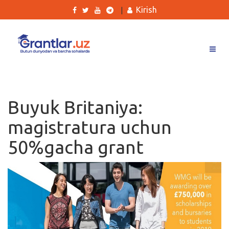
Kirish
|
Grantlar
Tanlovlar
Buyuk Britaniya:
Ishlar
magistratura uchun
Kurslar
50%gacha grant
Blog
Yana
Qidirish