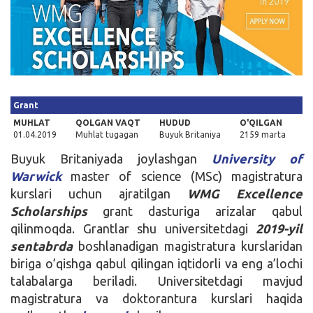
Kirish
Grant
MUHLAT
QOLGAN VAQT
HUDUD
O'QILGAN
01.04.2019
Muhlat tugagan
Buyuk Britaniya
2159 marta
Buyuk Britaniyada joylashgan
University of
Warwick
master of science (MSc) magistratura
kurslari uchun ajratilgan
WMG Excellence
Scholarships
grant dasturiga arizalar qabul
qilinmoqda. Grantlar shu universitetdagi
2019-yil
sentabrda
boshlanadigan magistratura kurslaridan
biriga o’qishga qabul qilingan iqtidorli va eng a’lochi
talabalarga beriladi. Universitetdagi mavjud
magistratura va doktorantura kurslari haqida