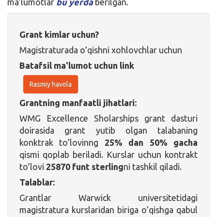
ma’lumotlar
bu yerda
berilgan.
Grant kimlar uchun?
Magistraturada o’qishni xohlovchlar uchun
Batafsil ma'lumot uchun link
Rasmiy havola
Grantning manfaatli jihatlari:
WMG Excellence Sholarships grant dasturi
doirasida grant yutib olgan talabaning
konktrak to’lovinng
25% dan 50% gacha
qismi qoplab beriladi. Kurslar uchun kontrakt
to’lovi
25870 funt sterling
ni tashkil qiladi.
Talablar:
Grantlar Warwick universitetidagi
magistratura kurslaridan biriga o’qishga qabul