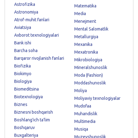
Astrofizika
Matematika
Astronomiya
Media
Atrof-muhit fanlari
Menejment
Aviatsiya
Mental Salomatlik
Axborot texnologiyalari
Metallurgiya
Bank ishi
Mexanika
Barcha soha
Mexatronika
Barqaror rivojlanish fanlari
Mikrobiologiya
Biofizika
Mineralshunoslik
Biokimyo
Moda (Fashion)
Biologiya
Moddashunoslik
Biomeditsina
Moliya
Biotexnologiya
Moliyaviy texnologiyalar
Biznes
Mudofaa
Biznesni boshqarish
Muhandislik
Boshlang'ich ta'lim
Multimedia
Boshqaruv
Musiqa
Buxgalteriya
Muzeyshunoslik