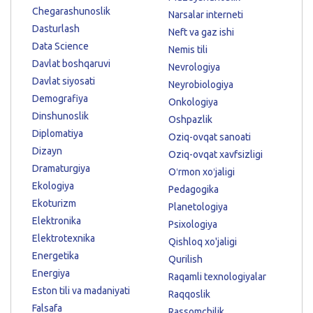
Chegarashunoslik
Narsalar interneti
Dasturlash
Neft va gaz ishi
Data Science
Nemis tili
Davlat boshqaruvi
Nevrologiya
Davlat siyosati
Neyrobiologiya
Demografiya
Onkologiya
Dinshunoslik
Oshpazlik
Diplomatiya
Oziq-ovqat sanoati
Dizayn
Oziq-ovqat xavfsizligi
Dramaturgiya
Oʻrmon xoʻjaligi
Ekologiya
Pedagogika
Ekoturizm
Planetologiya
Elektronika
Psixologiya
Elektrotexnika
Qishloq xo'jaligi
Energetika
Qurilish
Energiya
Raqamli texnologiyalar
Eston tili va madaniyati
Raqqoslik
Falsafa
Rassomchilik