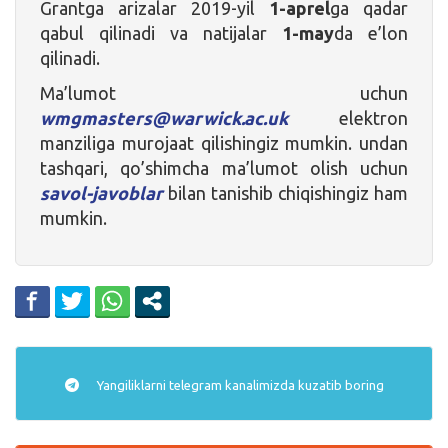
Grantga arizalar 2019-yil
1-aprel
ga qadar
qabul qilinadi va natijalar
1-may
da e’lon
qilinadi.
Ma’lumot uchun
wmgmasters@warwick.ac.uk
elektron
manziliga murojaat qilishingiz mumkin. undan
tashqari, qo’shimcha ma’lumot olish uchun
savol-javoblar
bilan tanishib chiqishingiz ham
mumkin.
Yangiliklarni
telegram
kanalimizda kuzatib boring