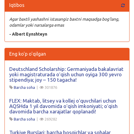
Iqtibos
Agar baxtli yashashni istasangiz baxtni maqsadga bog’lang,
odamlar yoki narsalarga emas
- Albert Eynshteyn
Eng ko'p o'qilgan
Deutschland Scholarship: Germaniyada bakalavriat
yoki magistraturada oʻqish uchun oyiga 300 yevro
stipendiya; joy – 150 tagacha!
Barcha soha
|
301876
FLEX: Maktab, litsey va kollej oʻquvchilari uchun
AQSHda 1 yil davomida oʻqish imkoniyati; oʻqish
davomida barcha xarajatlar qoplanadi!
Barcha soha
|
269282
Turkiye Burslari: barcha bosqichlar va sohalar