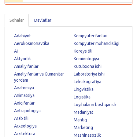
Sohalar
Davlatlar
Adabiyot
Kompyuter fanlari
Aerokosmonavtika
Kompyuter muhandisligi
AI
Koreys tili
Aktyorlik
Kriminologiya
Amaliy fanlar
Kutubxona ishi
Amaliy fanlar va Gumanitar
Laboratoriya ishi
yordam
Leksikografiya
Anatomiya
Lingvistika
Animatsiya
Logistika
Aniq fanlar
Loyihalarni boshqarish
Antrapologiya
Madaniyat
Arab tili
Mantiq
Arxeologiya
Marketing
Arxitektura
Mashinasozlik