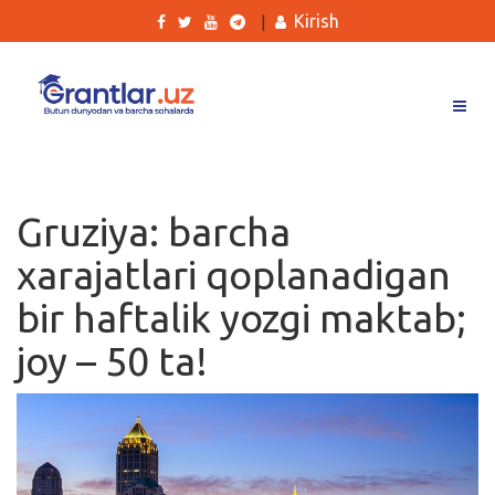
Kirish
|
Grantlar
Tanlovlar
Gruziya: barcha
Ishlar
xarajatlari qoplanadigan
Kurslar
bir haftalik yozgi maktab;
Blog
joy – 50 ta!
Yana
Qidirish