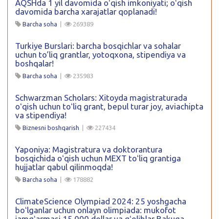
AQSHda 1 yil davomida oʻqish imkoniyati; oʻqish
davomida barcha xarajatlar qoplanadi!
Barcha soha
|
269389
Turkiye Burslari: barcha bosqichlar va sohalar
uchun to’liq grantlar, yotoqxona, stipendiya va
boshqalar!
Barcha soha
|
235983
Schwarzman Scholars: Xitoyda magistraturada
oʻqish uchun toʻliq grant, bepul turar joy, aviachipta
va stipendiya!
Biznesni boshqarish
|
227434
Yaponiya: Magistratura va doktorantura
bosqichida oʻqish uchun MEXT toʻliq grantiga
hujjatlar qabul qilinmoqda!
Barcha soha
|
178882
ClimateScience Olympiad 2024: 25 yoshgacha
boʻlganlar uchun onlayn olimpiada: mukofot
jamgʻarmasi 15 000 dollar va gʻoliblar Bakuga