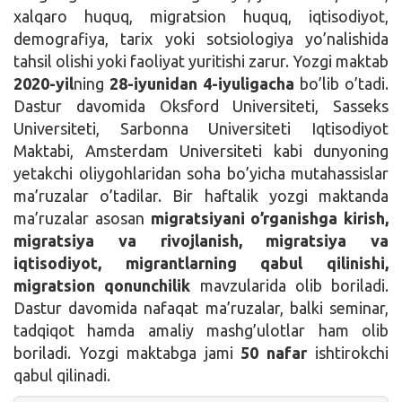
xalqaro huquq, migratsion huquq, iqtisodiyot,
demografiya, tarix yoki sotsiologiya yo’nalishida
tahsil olishi yoki faoliyat yuritishi zarur. Yozgi maktab
2020-yil
ning
28-iyunidan 4-iyuligacha
bo’lib o’tadi.
Dastur davomida Oksford Universiteti, Sasseks
Universiteti, Sarbonna Universiteti Iqtisodiyot
Maktabi, Amsterdam Universiteti kabi dunyoning
yetakchi oliygohlaridan soha bo’yicha mutahassislar
ma’ruzalar o’tadilar. Bir haftalik yozgi maktanda
ma’ruzalar asosan
migratsiyani o’rganishga kirish,
migratsiya va rivojlanish, migratsiya va
iqtisodiyot, migrantlarning qabul qilinishi,
migratsion qonunchilik
mavzularida olib boriladi.
Dastur davomida nafaqat ma’ruzalar, balki seminar,
tadqiqot hamda amaliy mashg’ulotlar ham olib
boriladi. Yozgi maktabga jami
50
nafar
ishtirokchi
qabul qilinadi.