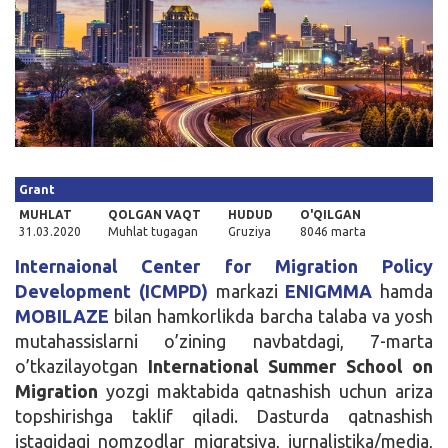
Kirish
Grant
MUHLAT
QOLGAN VAQT
HUDUD
O'QILGAN
31.03.2020
Muhlat tugagan
Gruziya
8046 marta
Internaional Center for Migration Policy
Development (ICMPD)
markazi
ENIGMMA
hamda
MOBILAZE
bilan hamkorlikda barcha talaba va yosh
mutahassislarni o’zining navbatdagi, 7-marta
o’tkazilayotgan
International Summer School on
Migration
yozgi maktabida qatnashish uchun ariza
topshirishga taklif qiladi. Dasturda qatnashish
istagidagi nomzodlar migratsiya, jurnalistika/media,