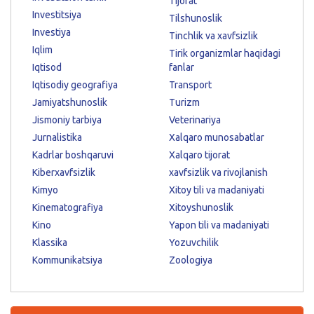
Tijorat
Investitsiya
Tilshunoslik
Investiya
Tinchlik va xavfsizlik
Iqlim
Tirik organizmlar haqidagi
Iqtisod
fanlar
Iqtisodiy geografiya
Transport
Jamiyatshunoslik
Turizm
Jismoniy tarbiya
Veterinariya
Jurnalistika
Xalqaro munosabatlar
Kadrlar boshqaruvi
Xalqaro tijorat
Kiberxavfsizlik
xavfsizlik va rivojlanish
Kimyo
Xitoy tili va madaniyati
Kinematografiya
Xitoyshunoslik
Kino
Yapon tili va madaniyati
Klassika
Yozuvchilik
Kommunikatsiya
Zoologiya