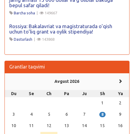
bepul safar qiladi!
Barcha soha
|
149667
Rossiya: Bakalavriat va magistraturada o’qish
uchun to’liq grant va oylik stipendiya!
Dasturlash
|
143868
Grantlar taqvimi
Avgust 2026
Du
Se
Ch
Pa
Ju
Sh
Ya
1
2
3
4
5
6
7
9
8
10
11
12
13
14
15
16