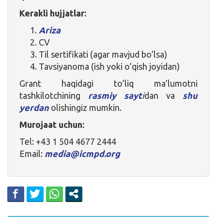
Kerakli hujjatlar:
Ariza
CV
Til sertifikati (agar mavjud bo’lsa)
Tavsiyanoma (ish yoki o’qish joyidan)
Grant haqidagi to’liq ma’lumotni
tashkilotchining
rasmiy sayt
i
dan va
shu
yerdan
olishingiz mumkin.
Murojaat uchun:
Tel: +43 1 504 4677 2444
Email:
media@icmpd.org