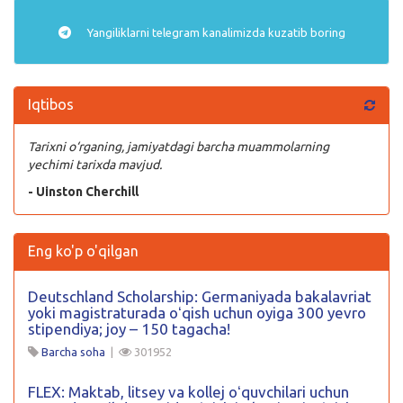
Yangiliklarni
telegram
kanalimizda kuzatib boring
Iqtibos
Tarixni o‘rganing, jamiyatdagi barcha muammolarning
yechimi tarixda mavjud.
- Uinston Cherchill
Eng ko'p o'qilgan
Deutschland Scholarship: Germaniyada bakalavriat
yoki magistraturada oʻqish uchun oyiga 300 yevro
stipendiya; joy – 150 tagacha!
Barcha soha
|
301952
FLEX: Maktab, litsey va kollej oʻquvchilari uchun