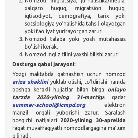
Nomzod migratsiya, jurnalistika/media,
xalqaro huquq, migratsion huquq,
iqtisodiyot, demografiya, tarix yoki
sotsiologiya yo’nalishida tahsil olayotgan
yoki faoliyat yuritayotgan zarur.
Nomzod talaba yoki yosh mutahassis
bo’lishi kerak.
Nomzod ingliz tilini yaxshi bilishi zarur.
Dasturga qabul jarayoni:
Yozgi maktabda qatnashish uchun nomzod
ariza shaklini
yuklab olishi, to’ldirishi hamda
boshqa kerakli hujjatlar bilan birga
onlayn
tarzda 2020-yilning 31-marti
ga qadar
summer-school@icmpd.org
elektron
manzili orqali yuborishi zarur. Saralash
bosqichi natijalari
2020-yilning 30-aprelida
faqat muvaffaqiyatli nomzodlargagina ma’lum
qilinadi.