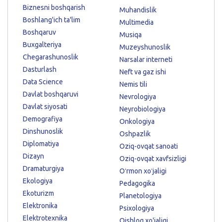
Biznesni boshqarish
Muhandislik
Boshlang'ich ta'lim
Multimedia
Boshqaruv
Musiqa
Buxgalteriya
Muzeyshunoslik
Chegarashunoslik
Narsalar interneti
Dasturlash
Neft va gaz ishi
Data Science
Nemis tili
Davlat boshqaruvi
Nevrologiya
Davlat siyosati
Neyrobiologiya
Demografiya
Onkologiya
Dinshunoslik
Oshpazlik
Diplomatiya
Oziq-ovqat sanoati
Dizayn
Oziq-ovqat xavfsizligi
Dramaturgiya
Oʻrmon xoʻjaligi
Ekologiya
Pedagogika
Ekoturizm
Planetologiya
Elektronika
Psixologiya
Elektrotexnika
Qishloq xo'jaligi