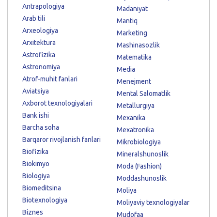
Antrapologiya
Madaniyat
Arab tili
Mantiq
Arxeologiya
Marketing
Arxitektura
Mashinasozlik
Astrofizika
Matematika
Astronomiya
Media
Atrof-muhit fanlari
Menejment
Aviatsiya
Mental Salomatlik
Axborot texnologiyalari
Metallurgiya
Bank ishi
Mexanika
Barcha soha
Mexatronika
Barqaror rivojlanish fanlari
Mikrobiologiya
Biofizika
Mineralshunoslik
Biokimyo
Moda (Fashion)
Biologiya
Moddashunoslik
Biomeditsina
Moliya
Biotexnologiya
Moliyaviy texnologiyalar
Biznes
Mudofaa