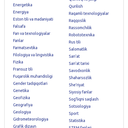
Energetika
Qurilish
Energiya
Raqamli texnologiyalar
Eston tili va madaniyati
Raqqoslik
Falsafa
Rassomchilik
Fan va texnologiyalar
Robototexnika
Fanlar
Rus tili
Farmatsevtika
Salomatlik
Filologiya va lingvistika
San'at
Fizika
San'at tarixi
Fransuz tili
Savodxonlik
Fuqarolik muhandisligi
Shaharsozlik
Gender tadqiqotlari
She'riyat
Genetika
Siyosiy fanlar
Geofizika
Sog'liqni saqlash
Geografiya
Sotsiologiya
Geologiya
Sport
Gidrometeorologiya
Statistika
Grafik dizayn
STEM fanlari