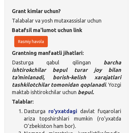
Grant kimlar uchun?
Talabalar va yosh mutaxassislar uchun
Batafsil ma'lumot uchun link
Rasmiy havola
Grantning manfaatli jihatlari:
Dasturga qabul qilingan
barcha
ishtirokchilar bepul turar joy bilan
ta’minlanadi, borish-kelish xarajatlari
tashkilotchilar tomonidan qoplanadi
. Yozgi
maktab ishtirokchilar uchun
bepul.
Talablar:
Dasturga
ro’yxatdagi
davlat fuqarolari
ariza topshirshlari mumkin (ro’yxatda
O’zbekiston ham bor).