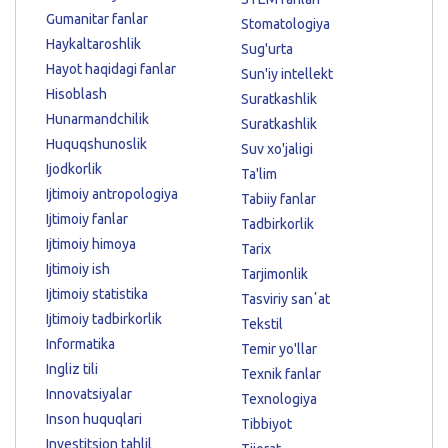
Gumanitar fanlar
Stomatologiya
Haykaltaroshlik
Sug'urta
Hayot haqidagi fanlar
Sun'iy intellekt
Hisoblash
Suratkashlik
Hunarmandchilik
Suratkashlik
Huquqshunoslik
Suv xo'jaligi
Ijodkorlik
Ta'lim
Ijtimoiy antropologiya
Tabiiy fanlar
Ijtimoiy fanlar
Tadbirkorlik
Ijtimoiy himoya
Tarix
Ijtimoiy ish
Tarjimonlik
Ijtimoiy statistika
Tasviriy sanʼat
Ijtimoiy tadbirkorlik
Tekstil
Informatika
Temir yo'llar
Ingliz tili
Texnik fanlar
Innovatsiyalar
Texnologiya
Inson huquqlari
Tibbiyot
Investitsion tahlil