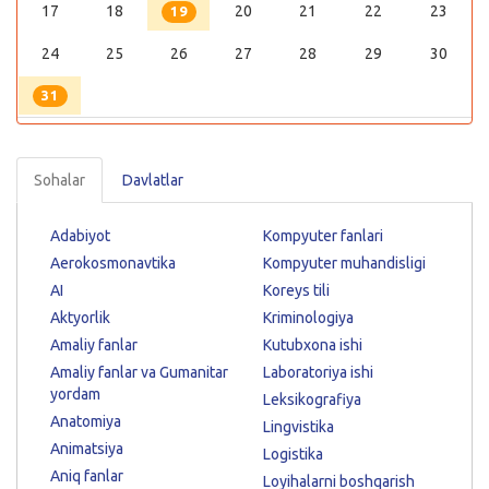
17
18
20
21
22
23
19
24
25
26
27
28
29
30
31
Sohalar
Davlatlar
Adabiyot
Kompyuter fanlari
Aerokosmonavtika
Kompyuter muhandisligi
AI
Koreys tili
Aktyorlik
Kriminologiya
Amaliy fanlar
Kutubxona ishi
Amaliy fanlar va Gumanitar
Laboratoriya ishi
yordam
Leksikografiya
Anatomiya
Lingvistika
Animatsiya
Logistika
Aniq fanlar
Loyihalarni boshqarish