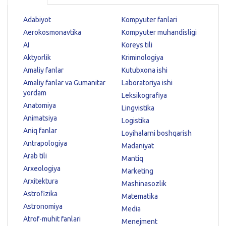
Adabiyot
Kompyuter fanlari
Aerokosmonavtika
Kompyuter muhandisligi
AI
Koreys tili
Aktyorlik
Kriminologiya
Amaliy fanlar
Kutubxona ishi
Amaliy fanlar va Gumanitar
Laboratoriya ishi
yordam
Leksikografiya
Anatomiya
Lingvistika
Animatsiya
Logistika
Aniq fanlar
Loyihalarni boshqarish
Antrapologiya
Madaniyat
Arab tili
Mantiq
Arxeologiya
Marketing
Arxitektura
Mashinasozlik
Astrofizika
Matematika
Astronomiya
Media
Atrof-muhit fanlari
Menejment