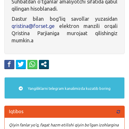
Suhbatdan o’tganlar amaliyotchi sifatida qabul
qilingan hisoblanadi.
Dastur bilan bog’liq savollar yuzasidan
qristina@forset.ge
elektron manzili orqali
Qristina Parjianiga murojaat qilishingiz
mumkin.a
Yangiliklarni
telegram
kanalimizda kuzatib boring
Iqtibos
Qiyin fanlar yo’q, faqat hazm etilishi qiyin bo’lgan izohlargina