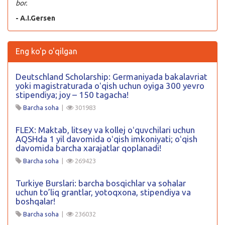
bor.
- A.I.Gersen
Eng ko'p o'qilgan
Deutschland Scholarship: Germaniyada bakalavriat
yoki magistraturada oʻqish uchun oyiga 300 yevro
stipendiya; joy – 150 tagacha!
Barcha soha
|
301983
FLEX: Maktab, litsey va kollej oʻquvchilari uchun
AQSHda 1 yil davomida oʻqish imkoniyati; oʻqish
davomida barcha xarajatlar qoplanadi!
Barcha soha
|
269423
Turkiye Burslari: barcha bosqichlar va sohalar
uchun to’liq grantlar, yotoqxona, stipendiya va
boshqalar!
Barcha soha
|
236032