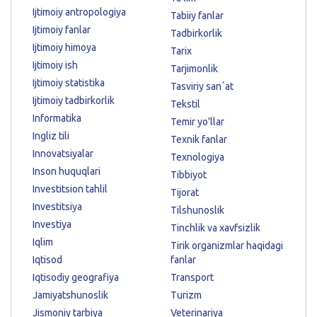
Ijtimoiy antropologiya
Tabiiy fanlar
Ijtimoiy fanlar
Tadbirkorlik
Ijtimoiy himoya
Tarix
Ijtimoiy ish
Tarjimonlik
Ijtimoiy statistika
Tasviriy sanʼat
Ijtimoiy tadbirkorlik
Tekstil
Informatika
Temir yo'llar
Ingliz tili
Texnik fanlar
Innovatsiyalar
Texnologiya
Inson huquqlari
Tibbiyot
Investitsion tahlil
Tijorat
Investitsiya
Tilshunoslik
Investiya
Tinchlik va xavfsizlik
Iqlim
Tirik organizmlar haqidagi
Iqtisod
fanlar
Iqtisodiy geografiya
Transport
Jamiyatshunoslik
Turizm
Jismoniy tarbiya
Veterinariya