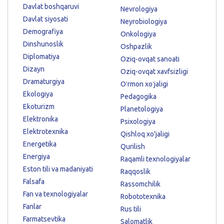
Davlat boshqaruvi
Nevrologiya
Davlat siyosati
Neyrobiologiya
Demografiya
Onkologiya
Dinshunoslik
Oshpazlik
Diplomatiya
Oziq-ovqat sanoati
Dizayn
Oziq-ovqat xavfsizligi
Dramaturgiya
Oʻrmon xoʻjaligi
Ekologiya
Pedagogika
Ekoturizm
Planetologiya
Elektronika
Psixologiya
Elektrotexnika
Qishloq xo'jaligi
Energetika
Qurilish
Energiya
Raqamli texnologiyalar
Eston tili va madaniyati
Raqqoslik
Falsafa
Rassomchilik
Fan va texnologiyalar
Robototexnika
Fanlar
Rus tili
Farmatsevtika
Salomatlik