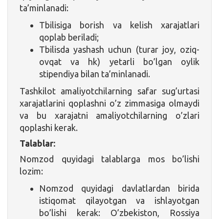
ta’minlanadi:
Tbilisiga borish va kelish xarajatlari
qoplab beriladi;
Tbilisda yashash uchun (turar joy, oziq-
ovqat va hk) yetarli bo’lgan oylik
stipendiya bilan ta’minlanadi.
Tashkilot amaliyotchilarning safar sug’urtasi
xarajatlarini qoplashni o’z zimmasiga olmaydi
va bu xarajatni amaliyotchilarning o’zlari
qoplashi kerak.
Talablar:
Nomzod quyidagi talablarga mos bo’lishi
lozim:
Nomzod quyidagi davlatlardan birida
istiqomat qilayotgan va ishlayotgan
bo’lishi kerak: O’zbekiston, Rossiya