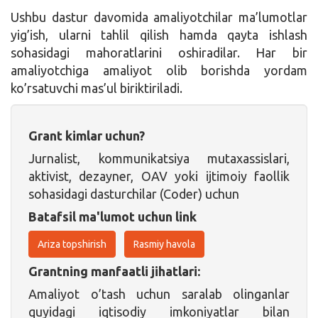
Ushbu dastur davomida amaliyotchilar ma’lumotlar
yig’ish, ularni tahlil qilish hamda qayta ishlash
sohasidagi mahoratlarini oshiradilar. Har bir
amaliyotchiga amaliyot olib borishda yordam
ko’rsatuvchi mas’ul biriktiriladi.
Grant kimlar uchun?
Jurnalist, kommunikatsiya mutaxassislari,
aktivist, dezayner, OAV yoki ijtimoiy faollik
sohasidagi dasturchilar (Coder) uchun
Batafsil ma'lumot uchun link
Ariza topshirish
Rasmiy havola
Grantning manfaatli jihatlari:
Amaliyot o’tash uchun saralab olinganlar
quyidagi iqtisodiy imkoniyatlar bilan