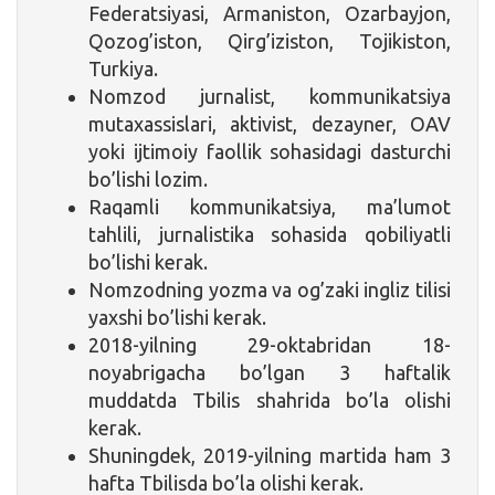
Federatsiyasi, Armaniston, Ozarbayjon,
Qozog’iston, Qirg’iziston, Tojikiston,
Turkiya.
Nomzod jurnalist, kommunikatsiya
mutaxassislari, aktivist, dezayner, OAV
yoki ijtimoiy faollik sohasidagi dasturchi
bo’lishi lozim.
Raqamli kommunikatsiya, ma’lumot
tahlili, jurnalistika sohasida qobiliyatli
bo’lishi kerak.
Nomzodning yozma va og’zaki ingliz tilisi
yaxshi bo’lishi kerak.
2018-yilning 29-oktabridan 18-
noyabrigacha bo’lgan 3 haftalik
muddatda Tbilis shahrida bo’la olishi
kerak.
Shuningdek, 2019-yilning martida ham 3
hafta Tbilisda bo’la olishi kerak.