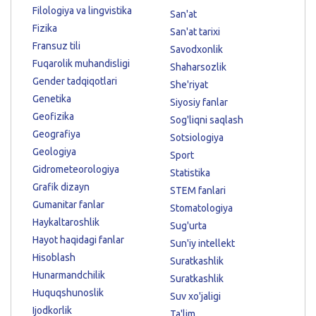
Filologiya va lingvistika
San'at
Fizika
San'at tarixi
Fransuz tili
Savodxonlik
Fuqarolik muhandisligi
Shaharsozlik
Gender tadqiqotlari
She'riyat
Genetika
Siyosiy fanlar
Geofizika
Sog'liqni saqlash
Geografiya
Sotsiologiya
Geologiya
Sport
Gidrometeorologiya
Statistika
Grafik dizayn
STEM fanlari
Gumanitar fanlar
Stomatologiya
Haykaltaroshlik
Sug'urta
Hayot haqidagi fanlar
Sun'iy intellekt
Hisoblash
Suratkashlik
Hunarmandchilik
Suratkashlik
Huquqshunoslik
Suv xo'jaligi
Ijodkorlik
Ta'lim