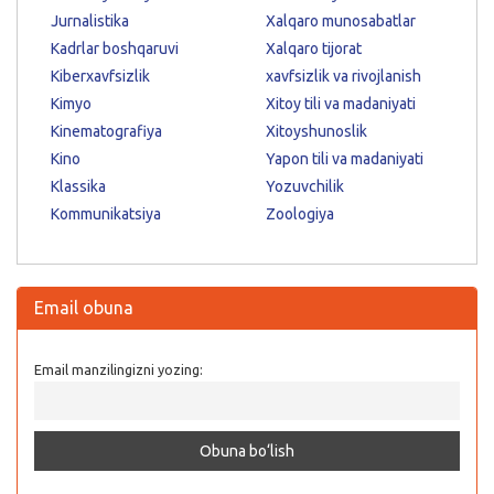
Jurnalistika
Xalqaro munosabatlar
Kadrlar boshqaruvi
Xalqaro tijorat
Kiberxavfsizlik
xavfsizlik va rivojlanish
Kimyo
Xitoy tili va madaniyati
Kinematografiya
Xitoyshunoslik
Kino
Yapon tili va madaniyati
Klassika
Yozuvchilik
Kommunikatsiya
Zoologiya
Email obuna
Email manzilingizni yozing: