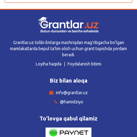
Grantlar.uz tolibi ilmlarga mashriqdan mag’ribgacha bo’lgan
mamlakatlarda bepul ta’lim olish uchun grant topishda yordam
beradi.
Loyiha haqida
Foydalanish bitimi
Biz bilan aloqa
info@grantlar.uz
@hamidziyo
To'lovga qabul qilamiz