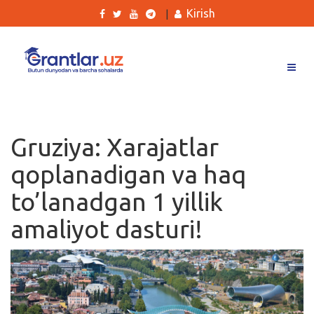
Kirish
|
Grantlar
Tanlovlar
Gruziya: Xarajatlar
Ishlar
qoplanadigan va haq
Kurslar
to’lanadgan 1 yillik
Blog
amaliyot dasturi!
Yana
Qidirish