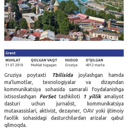
Kirish
Grant
MUHLAT
QOLGAN VAQT
HUDUD
O'QILGAN
31.07.2018
Muhlat tugagan
Gruziya
4012 marta
Gruziya poytaxti
Tbilisida
joylashgan hamda
ma’lumotlar, texnologiyalar va dizayndan
kommunikatsiya sohasida samarali foydalanishga
ixtisoslashgan
ForSet
tashkiloti
1 yillik
amaliyot
dasturi uchun jurnalist, kommunikatsiya
mutaxassislari, aktivist, dezayner, OAV yoki ijtimoiy
faollik sohasidagi dasturchilardan arizalar qabul
qilmoqda.