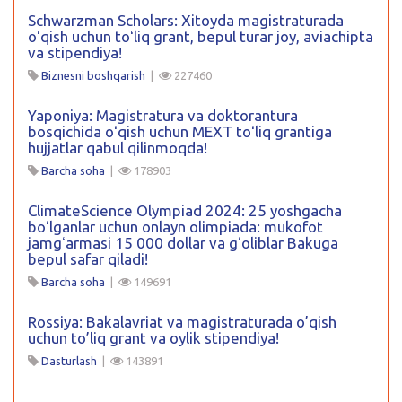
Schwarzman Scholars: Xitoyda magistraturada
oʻqish uchun toʻliq grant, bepul turar joy, aviachipta
va stipendiya!
Biznesni boshqarish
|
227460
Yaponiya: Magistratura va doktorantura
bosqichida oʻqish uchun MEXT toʻliq grantiga
hujjatlar qabul qilinmoqda!
Barcha soha
|
178903
ClimateScience Olympiad 2024: 25 yoshgacha
boʻlganlar uchun onlayn olimpiada: mukofot
jamgʻarmasi 15 000 dollar va gʻoliblar Bakuga
bepul safar qiladi!
Barcha soha
|
149691
Rossiya: Bakalavriat va magistraturada o’qish
uchun to’liq grant va oylik stipendiya!
Dasturlash
|
143891