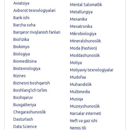
Aviatsiya
Mental Salomatlik
Axborot texnologiyalari
Metallurgiya
Bank ishi
Mexanika
Barcha soha
Mexatronika
Barqaror rivojlanish fanlari
Mikrobiologiya
Biofizika
Mineralshunoslik
Biokimyo
Moda (Fashion)
Biologiya
Moddashunoslik
Biomeditsina
Moliya
Biotexnologiya
Moliyaviy texnologiyalar
Biznes
Mudofaa
Biznesni boshqarish
Muhandislik
Boshlang'ich ta'lim
Multimedia
Boshqaruv
Musiqa
Buxgalteriya
Muzeyshunoslik
Chegarashunoslik
Narsalar interneti
Dasturlash
Neft va gaz ishi
Data Science
Nemis tili