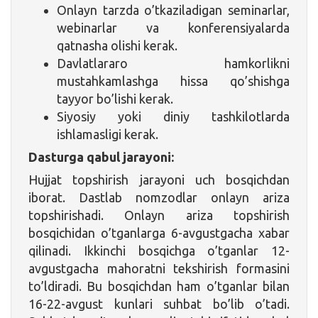
Onlayn tarzda o’tkaziladigan seminarlar,
webinarlar va konferensiyalarda
qatnasha olishi kerak.
Davlatlararo hamkorlikni
mustahkamlashga hissa qo’shishga
tayyor bo’lishi kerak.
Siyosiy yoki diniy tashkilotlarda
ishlamasligi kerak.
Dasturga qabul jarayoni:
Hujjat topshirish jarayoni uch bosqichdan
iborat. Dastlab nomzodlar onlayn ariza
topshirishadi. Onlayn ariza topshirish
bosqichidan o’tganlarga 6-avgustgacha xabar
qilinadi. Ikkinchi bosqichga o’tganlar 12-
avgustgacha mahoratni tekshirish formasini
to’ldiradi. Bu bosqichdan ham o’tganlar bilan
16-22-avgust kunlari suhbat bo’lib o’tadi.