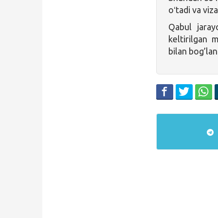
oʻtadi va viz
Qabul jarayo
keltirilgan 
bilan bog’la