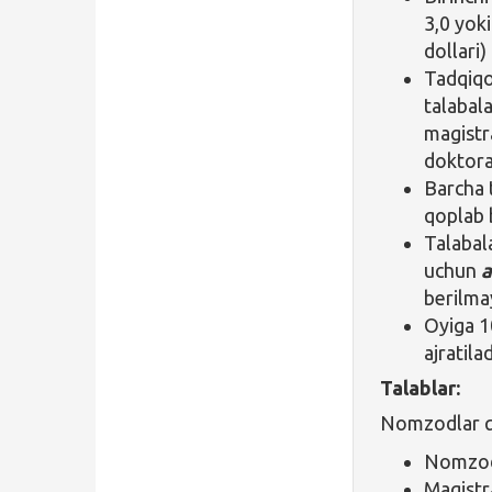
3,0 yok
dollari)
Tadqiqo
talabal
magistr
doktora
Barcha 
qoplab b
Talabal
uchun
a
berilma
Oyiga 1
ajratilad
Talablar:
Nomzodlar qu
Nomzod 
Magistr