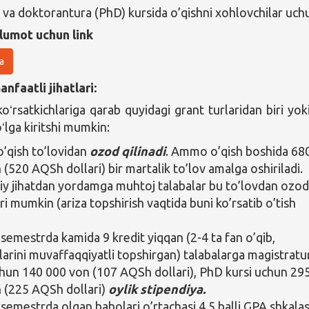
 va doktorantura (PhD) kursida o’qishni xohlovchilar uch
lumot uchun link
a
nfaatli jihatlari:
ʻrsatkichlariga qarab quyidagi grant turlaridan biri yoki
ʻlga kiritshi mumkin:
o’qish to’lovidan
ozod qilinadi
. Ammo o’qish boshida 68
 (520 AQSh dollari) bir martalik to’lov amalga oshiriladi.
iy jihatdan yordamga muhtoj talabalar bu to’lovdan ozo
ari mumkin (ariza topshirish vaqtida buni ko’rsatib o’tish
 semestrda kamida 9 kredit yiqqan (2-4 ta fan o’qib,
larini muvaffaqqiyatli topshirgan) talabalarga magistratu
chun 140 000 von (107 AQSh dollari), PhD kursi uchun 29
 (225 AQSh dollari)
oylik stipendiya.
i semestrda olgan baholari o’rtachasi 4,5 balli GPA shkala