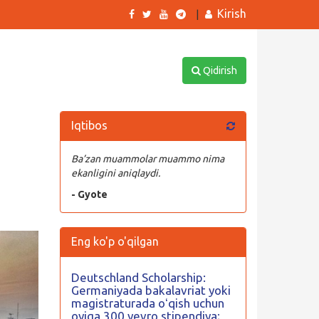
Kirish
|
Qidirish
Iqtibos
Ba’zan muammolar muammo nima
ekanligini aniqlaydi.
- Gyote
Eng ko'p o'qilgan
Deutschland Scholarship:
Germaniyada bakalavriat yoki
magistraturada oʻqish uchun
oyiga 300 yevro stipendiya;