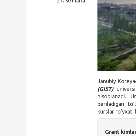
21730 marta
Qidirish
Kirish
Janubiy Koreya
(GIST)
universi
hisoblanadi. U
beriladigan to’
kurslar ro’yxati
Grant kimla