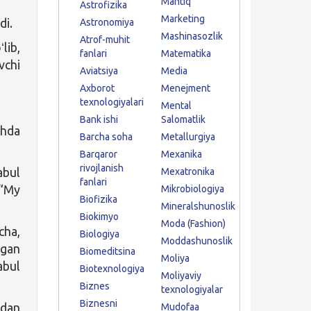
Mantiq
Astrofizika
Marketing
di.
Astronomiya
Mashinasozlik
Atrof-muhit
ʻlib,
fanlari
Matematika
vchi
Aviatsiya
Media
Axborot
Menejment
texnologiyalari
Mental
Bank ishi
Salomatlik
shda
Barcha soha
Metallurgiya
Barqaror
Mexanika
rivojlanish
bul
Mexatronika
fanlari
 “My
Mikrobiologiya
Biofizika
Mineralshunoslik
Biokimyo
Moda (Fashion)
cha,
Biologiya
Moddashunoslik
tgan
Biomeditsina
Moliya
abul
Biotexnologiya
Moliyaviy
Biznes
texnologiyalar
Biznesni
tdan
Mudofaa