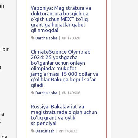
un
Yaponiya: Magistratura va
doktorantura bosqichida
oʻqish uchun MEXT toʻliq
grantiga hujjatlar qabul
qilinmoqda!
Barcha soha
|
178820
 bir
ClimateScience Olympiad
2024: 25 yoshgacha
boʻlganlar uchun onlayn
0
olimpiada: mukofot
jamgʻarmasi 15 000 dollar va
gʻoliblar Bakuga bepul safar
d
qiladi!
Barcha soha
|
149606
Rossiya: Bakalavriat va
magistraturada o’qish uchun
ra
to’liq grant va oylik
5
stipendiya!
Dasturlash
|
143833
sida