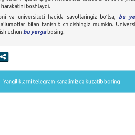
a harakatini boshlaydi.
ni va universiteti haqida savollaringiz bo’lsa,
bu ye
ma’lumotlar bilan tanishib chiqishingiz mumkin. Universi
nish uchun
bu yerga
bosing.
Yangiliklarni
telegram
kanalimizda kuzatib boring