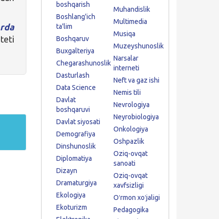
boshqarish
Muhandislik
Boshlang'ich
Multimedia
rda
ta'lim
Musiqa
teti
Boshqaruv
Muzeyshunoslik
Buxgalteriya
Narsalar
Chegarashunoslik
interneti
Dasturlash
Neft va gaz ishi
Data Science
Nemis tili
Davlat
Nevrologiya
boshqaruvi
Neyrobiologiya
Davlat siyosati
Onkologiya
Demografiya
Oshpazlik
Dinshunoslik
Oziq-ovqat
Diplomatiya
sanoati
Dizayn
Oziq-ovqat
Dramaturgiya
xavfsizligi
Ekologiya
Oʻrmon xoʻjaligi
Ekoturizm
Pedagogika