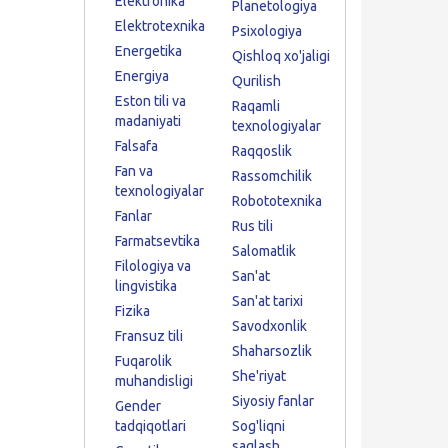
Elektronika
Planetologiya
Elektrotexnika
Psixologiya
Energetika
Qishloq xo'jaligi
Energiya
Qurilish
Eston tili va
Raqamli
madaniyati
texnologiyalar
Falsafa
Raqqoslik
Fan va
Rassomchilik
texnologiyalar
Robototexnika
Fanlar
Rus tili
Farmatsevtika
Salomatlik
Filologiya va
San'at
lingvistika
San'at tarixi
Fizika
Savodxonlik
Fransuz tili
Shaharsozlik
Fuqarolik
She'riyat
muhandisligi
Siyosiy fanlar
Gender
tadqiqotlari
Sog'liqni
saqlash