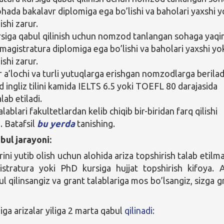
ohada bakalavr diplomiga ega bo’lishi va baholari yaxshi y
lishi zarur.
siga qabul qilinish uchun nomzod tanlangan sohaga yaqi
magistratura diplomiga ega bo’lishi va baholari yaxshi yo
lishi zarur.
r a’lochi va turli yutuqlarga erishgan nomzodlarga berilad
ingliz tilini kamida IELTS 6.5 yoki TOEFL 80 darajasida
alab etiladi.
lablari fakultetlardan kelib chiqib bir-biridan farq qilishi
 Batafsil
bu yerda
tanishing.
bul jarayoni:
ini yutib olish uchun alohida ariza topshirish talab etilma
stratura yoki PhD kursiga hujjat topshirish kifoya. 
l qilinsangiz va grant talablariga mos bo’lsangiz, sizga g
ga arizalar yiliga 2 marta qabul
qilinadi: