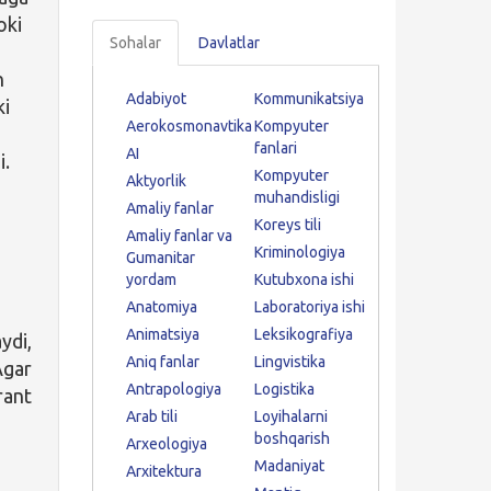
oki
Sohalar
Davlatlar
n
Adabiyot
Kommunikatsiya
ki
Aerokosmonavtika
Kompyuter
fanlari
AI
i.
Kompyuter
Aktyorlik
muhandisligi
Amaliy fanlar
Koreys tili
Amaliy fanlar va
Kriminologiya
Gumanitar
yordam
Kutubxona ishi
Anatomiya
Laboratoriya ishi
Animatsiya
Leksikografiya
ydi,
Aniq fanlar
Lingvistika
Agar
Antrapologiya
Logistika
rant
Arab tili
Loyihalarni
boshqarish
Arxeologiya
Madaniyat
Arxitektura