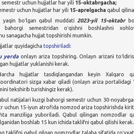
 semestr uchun hujjatlar har yili
15-oktabrgacha;
emestr uchun hujjatlar har yili
15-aprelgacha
qabul qilina
 yaqin boʻlgan qabul muddati
2023-yil 15-oktabr
bo
ng bahorgi semestridan oʻqishni boshlashni xohlo
u sanagacha hujjat topshirishi mumkin.
jjatlar quyidagicha
topshiriladi:
u yerda
onlayn ariza topshiring. Onlayn arizani toʻldiri
gan hujjatlar yuklanishi kerak.
rcha hujjatlar tasdiqlangandan keyin Xalqaro qa
koordinatori sizga xabar qiladi (onlayn ariza portalidagi
mini tekshirib turishingiz kerak).
abul natijalari kuzgi bahorgi semestr uchun 30-noyabrga
r uchun 15-iyun atrofida nomzod ariza topshirishda kiri
hta manziliga yuboriladi. Qabul qilingan nomzodlar q
ilganidan boshlab 15 kun ichida taklifni qabul qilishi kerak.
g taklifni qabul qilgan nomzodlar talaba sifatida roʻyxa