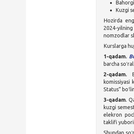
Bahorgi
Kuzgi s
Hozirda eng
2024-yilni
nomzodlar sh
Kurslarga hu
1-qadam.
B
barcha soʻral
2-qadam.
Ba
komissiyasi 
Status” boʻli
3-qadam
. Q
kuzgi semest
elekron poc
taklifi yubor
Shundan soʻn