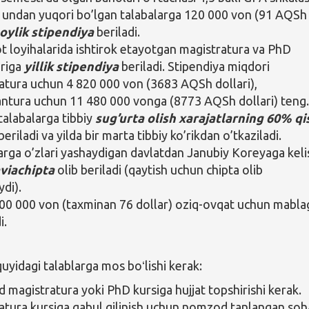
i undan yuqori bo’lgan talabalarga 120 000 von (91 AQSh
oylik stipendiya
beriladi.
t loyihalarida ishtirok etayotgan magistratura va PhD
ariga
yillik stipendiya
beriladi. Stipendiya miqdori
atura uchun 4 820 000 von (3683 AQSh dollari),
ntura uchun 11 480 000 vonga (8773 AQSh dollari) teng
talabalarga tibbiy
sug’urta olish xarajatlarning 60% qi
eriladi va yilda bir marta tibbiy ko’rikdan o’tkaziladi.
arga o’zlari yashaydigan davlatdan Janubiy Koreyaga keli
viachipta
olib beriladi (qaytish uchun chipta olib
ydi).
00 000 von (taxminan 76 dollar) oziq-ovqat uchun mabla
i.
yidagi talablarga mos boʻlishi kerak:
magistratura yoki PhD kursiga hujjat topshirishi kerak.
atura kursiga qabul qilinish uchun nomzod tanlangan so