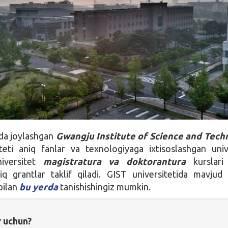
da joylashgan
Gwangju Institute of Science and Tech
teti aniq fanlar va texnologiyaga ixtisoslashgan univ
niversitet
magistratura va doktorantura
kurslari
liq grantlar taklif qiladi. GIST universitetida mavjud
 bilan
bu yerda
tanishishingiz mumkin.
r uchun?