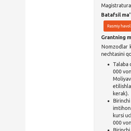
Magistratura
Batafsil ma'
Rasmiy havol
Grantning ma
Nomzodlar ko
nechtasini qo
Talaba 
000 von
Moliyav
etilishl
kerak).
Birinchi
imtihon
kursi u
000 von
Birinch