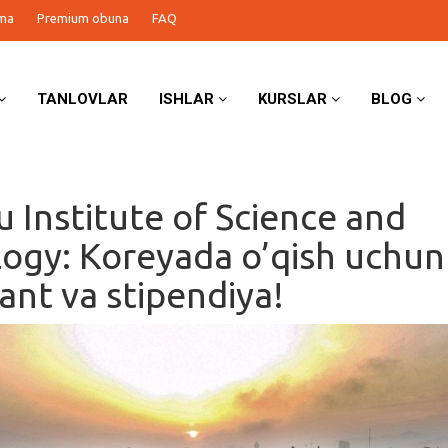
ma
Premium obuna
FAQ
TANLOVLAR
ISHLAR
KURSLAR
BLOG
 Institute of Science and
ogy: Koreyada o’qish uchun
rant va stipendiya!