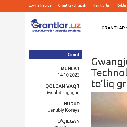
Loyiha haqida
Grant taklif qilish
Hamkorlar
Rekla
GRANTLAR
Grantlar
Tanlovlar
Grant
Gwangju
Ishlar
MUHLAT
Technol
14.10.2023
to’liq g
Kurslar
QOLGAN VAQT
Muhlat tugagan
Blog
HUDUD
Janubiy Koreya
Yana
O'QILGAN