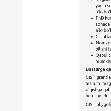
yaqin s
a’lo bo’
PhD kur
sohada 
a’lo bo’
Grantla
Nomzod 
bilishi t
Qabul ta
mumkin.
Dasturga qa
GIST grantlar
ma’lum magi
o’qishga qabu
belgilanadi.
GIST oliygohi