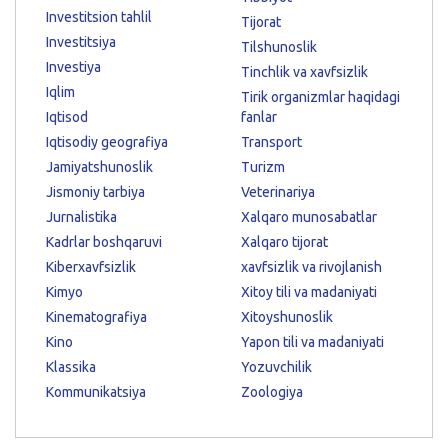
Investitsion tahlil
Tijorat
Investitsiya
Tilshunoslik
Investiya
Tinchlik va xavfsizlik
Iqlim
Tirik organizmlar haqidagi
Iqtisod
fanlar
Iqtisodiy geografiya
Transport
Jamiyatshunoslik
Turizm
Jismoniy tarbiya
Veterinariya
Jurnalistika
Xalqaro munosabatlar
Kadrlar boshqaruvi
Xalqaro tijorat
Kiberxavfsizlik
xavfsizlik va rivojlanish
Kimyo
Xitoy tili va madaniyati
Kinematografiya
Xitoyshunoslik
Kino
Yapon tili va madaniyati
Klassika
Yozuvchilik
Kommunikatsiya
Zoologiya