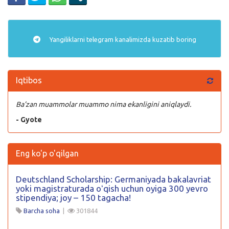
Yangiliklarni
telegram
kanalimizda kuzatib boring
Iqtibos
Ba’zan muammolar muammo nima ekanligini aniqlaydi.
- Gyote
Eng ko'p o'qilgan
Deutschland Scholarship: Germaniyada bakalavriat
yoki magistraturada oʻqish uchun oyiga 300 yevro
stipendiya; joy – 150 tagacha!
Barcha soha
|
301844