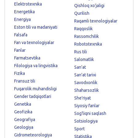
Elektrotexnika
Qishloq xo'jaligi
Energetika
Qurilish
Energiya
Raqamli texnologiyalar
Eston tili va madaniyati
Raqqoslik
Falsafa
Rassomchilik
Fan va texnologiyalar
Robototexnika
Fanlar
Rus tili
Farmatsevtika
Salomatlik
Filologiya va lingvistika
San'at
Fizika
San'at tarixi
Fransuz tili
Savodxonlik
Fuqarolik muhandisligi
Shaharsozlik
Gender tadqiqotlari
She'riyat
Genetika
Siyosiy fanlar
Geofizika
Sog'liqni saqlash
Geografiya
Sotsiologiya
Geologiya
Sport
Gidrometeorologiya
Statistika