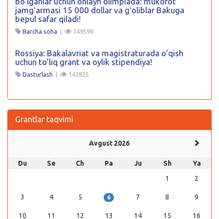
boʻlganlar uchun onlayn olimpiada: mukofot
jamgʻarmasi 15 000 dollar va gʻoliblar Bakuga
bepul safar qiladi!
Barcha soha
|
149598
Rossiya: Bakalavriat va magistraturada o’qish
uchun to’liq grant va oylik stipendiya!
Dasturlash
|
143825
Grantlar taqvimi
Avgust 2026
Du
Se
Ch
Pa
Ju
Sh
Ya
1
2
3
4
5
7
8
9
6
10
11
12
13
14
15
16