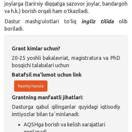
joylarga (tarirxiy diqqatga sazovor joylar, bandargoh
va h.k.) borish orqali ham oʻtkaziladi.
Dastur mashgʻulotlari toʻliq
ingliz tilida
olib
boriladi.
Grant kimlar uchun?
20-25 yoshli bakalavriat, magistratura va PhD
bosqichi talabalari uchun
Batafsil ma'lumot uchun link
Rasmiy havola
Grantning manfaatli jihatlari:
Dasturga qabul qilinganlar quyidagi iqtisodiy
imtiyozlar bilan taʼminlanadi:
AQSHga borish va kelish xarajatlari
qoplanadi.