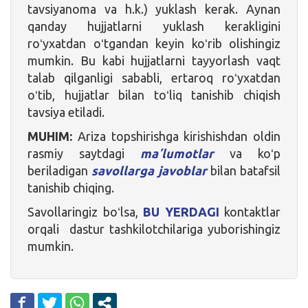
tavsiyanoma va h.k.) yuklash kerak. Aynan
qanday hujjatlarni yuklash kerakligini
roʻyxatdan oʻtgandan keyin koʻrib olishingiz
mumkin. Bu kabi hujjatlarni tayyorlash vaqt
talab qilganligi sababli, ertaroq roʻyxatdan
oʻtib, hujjatlar bilan toʻliq tanishib chiqish
tavsiya etiladi.
MUHIM:
Ariza topshirishga kirishishdan oldin
rasmiy saytdagi
maʼlumotlar
va koʻp
beriladigan
savollarga javoblar
bilan batafsil
tanishib chiqing.
Savollaringiz boʻlsa,
BU YERDAGI
kontaktlar
orqali dastur tashkilotchilariga yuborishingiz
mumkin.