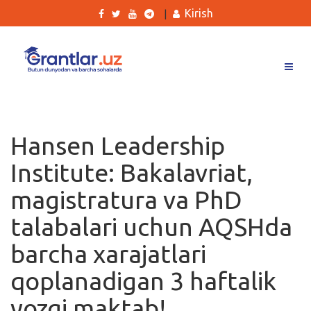
Kirish
|
Grantlar
Tanlovlar
Hansen Leadership
Ishlar
Institute: Bakalavriat,
Kurslar
magistratura va PhD
Blog
talabalari uchun AQSHda
Yana
barcha xarajatlari
qoplanadigan 3 haftalik
yozgi maktab!
Qidirish