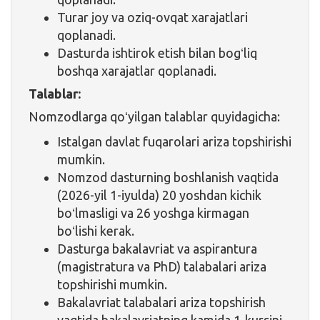
Turar joy va oziq-ovqat xarajatlari
qoplanadi.
Dasturda ishtirok etish bilan bogʻliq
boshqa xarajatlar qoplanadi.
Talablar:
Nomzodlarga qoʻyilgan talablar quyidagicha:
Istalgan davlat fuqarolari ariza topshirishi
mumkin.
Nomzod dasturning boshlanish vaqtida
(2026-yil 1-iyulda) 20 yoshdan kichik
boʻlmasligi va 26 yoshga kirmagan
boʻlishi kerak.
Dasturga bakalavriat va aspirantura
(magistratura va PhD) talabalari ariza
topshirishi mumkin.
Bakalavriat talabalari ariza topshirish
vaqtida bakalavriatning kamida 1-kursini