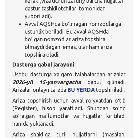
kerak (viza uchun zaruriy barcha hujjatlar
dastur tashkilotchilari tomonidan
yuboriladi).
Avval AQSHda boʻlmagan nomzodlarga
ustunlik beriladi. Bu avval AQSHda
boʻlgan nomzodlar ariza topshira
olmaydi degani emas, ular ham ariza
topshira oladi.
Dasturga qabul jarayoni:
Ushbu dasturga xalqaro talabalardan arizalar
2026-yil 15-yanvargacha
qabul qilinadi.
Arizalar onlayn tarzda
BU YERDA
topshiriladi.
Ariza topshirish uchun avval roʻyxatdan oʻtib
(Register), hisob yaratiladi. Shundan soʻng
soʻralgan maʼlumotlar va hujjatlar kiritiladi
hamda yuklanadi.
Ariza shakliga turli hujjatlarni (masalan,