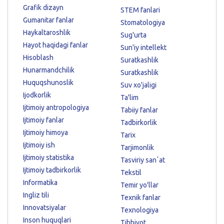
Grafik dizayn
STEM fanlari
Gumanitar fanlar
Stomatologiya
Haykaltaroshlik
Sug'urta
Hayot haqidagi fanlar
Sun'iy intellekt
Hisoblash
Suratkashlik
Hunarmandchilik
Suratkashlik
Huquqshunoslik
Suv xo'jaligi
Ijodkorlik
Ta'lim
Ijtimoiy antropologiya
Tabiiy fanlar
Ijtimoiy fanlar
Tadbirkorlik
Ijtimoiy himoya
Tarix
Ijtimoiy ish
Tarjimonlik
Ijtimoiy statistika
Tasviriy sanʼat
Ijtimoiy tadbirkorlik
Tekstil
Informatika
Temir yo'llar
Ingliz tili
Texnik fanlar
Innovatsiyalar
Texnologiya
Inson huquqlari
Tibbiyot