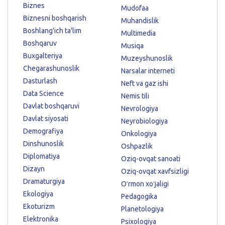
Biznes
Mudofaa
Biznesni boshqarish
Muhandislik
Boshlang'ich ta'lim
Multimedia
Boshqaruv
Musiqa
Buxgalteriya
Muzeyshunoslik
Chegarashunoslik
Narsalar interneti
Dasturlash
Neft va gaz ishi
Data Science
Nemis tili
Davlat boshqaruvi
Nevrologiya
Davlat siyosati
Neyrobiologiya
Demografiya
Onkologiya
Dinshunoslik
Oshpazlik
Diplomatiya
Oziq-ovqat sanoati
Dizayn
Oziq-ovqat xavfsizligi
Dramaturgiya
Oʻrmon xoʻjaligi
Ekologiya
Pedagogika
Ekoturizm
Planetologiya
Elektronika
Psixologiya