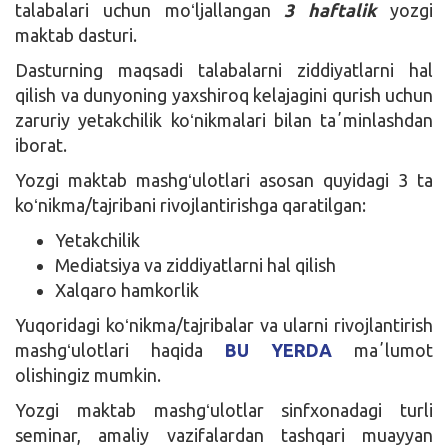
talabalari uchun moʻljallangan
3 haftalik
yozgi
maktab dasturi.
Dasturning maqsadi talabalarni ziddiyatlarni hal
qilish va dunyoning yaxshiroq kelajagini qurish uchun
zaruriy yetakchilik koʻnikmalari bilan taʼminlashdan
iborat.
Yozgi maktab mashgʻulotlari asosan quyidagi 3 ta
koʻnikma/tajribani rivojlantirishga qaratilgan:
Yetakchilik
Mediatsiya va ziddiyatlarni hal qilish
Xalqaro hamkorlik
Yuqoridagi koʻnikma/tajribalar va ularni rivojlantirish
mashgʻulotlari haqida
BU YERDA
maʼlumot
olishingiz mumkin.
Yozgi maktab mashgʻulotlar sinfxonadagi turli
seminar, amaliy vazifalardan tashqari muayyan