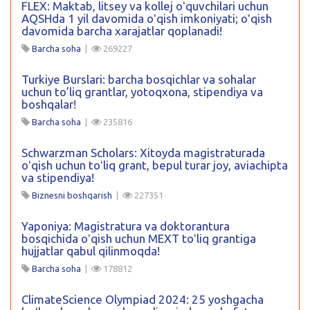
FLEX: Maktab, litsey va kollej oʻquvchilari uchun
AQSHda 1 yil davomida oʻqish imkoniyati; oʻqish
davomida barcha xarajatlar qoplanadi!
Barcha soha
|
269227
Turkiye Burslari: barcha bosqichlar va sohalar
uchun to’liq grantlar, yotoqxona, stipendiya va
boshqalar!
Barcha soha
|
235816
Schwarzman Scholars: Xitoyda magistraturada
oʻqish uchun toʻliq grant, bepul turar joy, aviachipta
va stipendiya!
Biznesni boshqarish
|
227351
Yaponiya: Magistratura va doktorantura
bosqichida oʻqish uchun MEXT toʻliq grantiga
hujjatlar qabul qilinmoqda!
Barcha soha
|
178812
ClimateScience Olympiad 2024: 25 yoshgacha