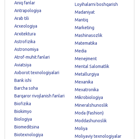
Aniq fanlar
Loyihalarni boshqarish
Antrapologiya
Madaniyat
Arab tili
Mantiq
Arxeologiya
Marketing
Arxitektura
Mashinasozlik
Astrofizika
Matematika
Astronomiya
Media
Atrof-muhit fanlari
Menejment
Aviatsiya
Mental Salomatlik
Axborot texnologiyalari
Metallurgiya
Bank ishi
Mexanika
Barcha soha
Mexatronika
Barqaror rivojlanish fanlari
Mikrobiologiya
Biofizika
Mineralshunoslik
Biokimyo
Moda (Fashion)
Biologiya
Moddashunoslik
Biomeditsina
Moliya
Biotexnologiya
Moliyaviy texnologiyalar