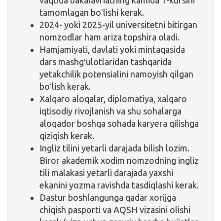
tamomlagan boʻlishi kerak.
2024- yoki 2025-yil universitetni bitirgan
nomzodlar ham ariza topshira oladi.
Hamjamiyati, davlati yoki mintaqasida
dars mashgʻulotlaridan tashqarida
yetakchilik potensialini namoyish qilgan
boʻlish kerak.
Xalqaro aloqalar, diplomatiya, xalqaro
iqtisodiy rivojlanish va shu sohalarga
aloqador boshqa sohada karyera qilishga
qiziqish kerak.
Ingliz tilini yetarli darajada bilish lozim.
Biror akademik xodim nomzodning ingliz
tili malakasi yetarli darajada yaxshi
ekanini yozma ravishda tasdiqlashi kerak.
Dastur boshlangunga qadar xorijga
chiqish pasporti va AQSH vizasini olishi