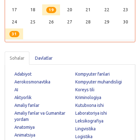
17
18
20
21
22
23
19
24
25
26
27
28
29
30
31
Sohalar
Davlatlar
Adabiyot
Kompyuter fanlari
Aerokosmonavtika
Kompyuter muhandisligi
AI
Koreys tili
Aktyorlik
Kriminologiya
Amaliy fanlar
Kutubxona ishi
Amaliy fanlar va Gumanitar
Laboratoriya ishi
yordam
Leksikografiya
Anatomiya
Lingvistika
Animatsiya
Logistika