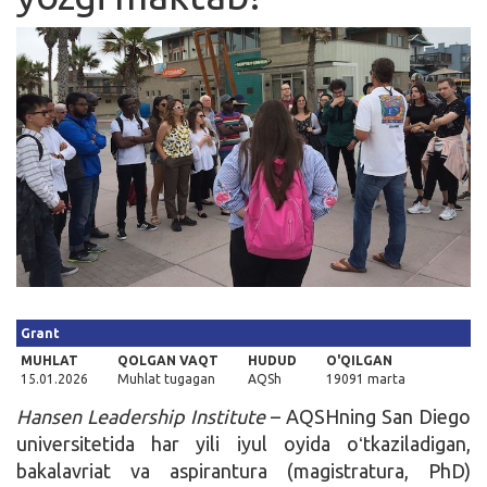
Kirish
Grant
MUHLAT
QOLGAN VAQT
HUDUD
O'QILGAN
15.01.2026
Muhlat tugagan
AQSh
19091 marta
Hansen Leadership Institute
– AQSHning San Diego
universitetida har yili iyul oyida oʻtkaziladigan,
bakalavriat va aspirantura (magistratura, PhD)