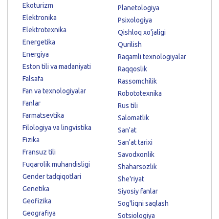
Ekoturizm
Planetologiya
Elektronika
Psixologiya
Elektrotexnika
Qishloq xo'jaligi
Energetika
Qurilish
Energiya
Raqamli texnologiyalar
Eston tili va madaniyati
Raqqoslik
Falsafa
Rassomchilik
Fan va texnologiyalar
Robototexnika
Fanlar
Rus tili
Farmatsevtika
Salomatlik
Filologiya va lingvistika
San'at
Fizika
San'at tarixi
Fransuz tili
Savodxonlik
Fuqarolik muhandisligi
Shaharsozlik
Gender tadqiqotlari
She'riyat
Genetika
Siyosiy fanlar
Geofizika
Sog'liqni saqlash
Geografiya
Sotsiologiya