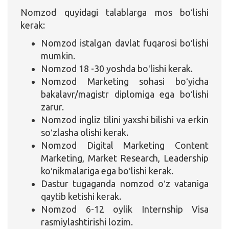
Nomzod quyidagi talablarga mos boʻlishi
kerak:
Nomzod istalgan davlat fuqarosi boʻlishi
mumkin.
Nomzod 18 -30 yoshda boʻlishi kerak.
Nomzod Marketing sohasi boʻyicha
bakalavr/magistr diplomiga ega boʻlishi
zarur.
Nomzod ingliz tilini yaxshi bilishi va erkin
soʻzlasha olishi kerak.
Nomzod Digital Marketing Content
Marketing, Market Research, Leadership
koʻnikmalariga ega boʻlishi kerak.
Dastur tugaganda nomzod oʻz vataniga
qaytib ketishi kerak.
Nomzod 6-12 oylik Internship Visa
rasmiylashtirishi lozim.