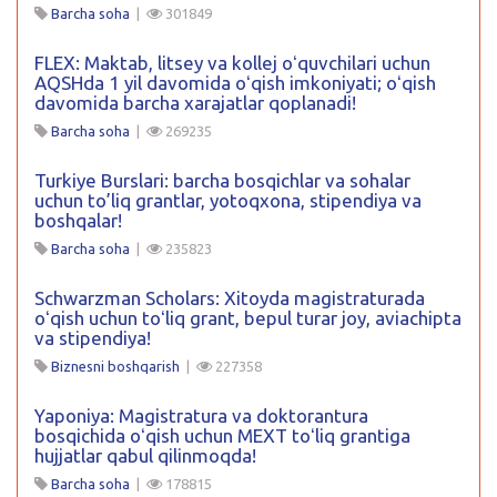
Barcha soha
|
301849
FLEX: Maktab, litsey va kollej oʻquvchilari uchun
AQSHda 1 yil davomida oʻqish imkoniyati; oʻqish
davomida barcha xarajatlar qoplanadi!
Barcha soha
|
269235
Turkiye Burslari: barcha bosqichlar va sohalar
uchun to’liq grantlar, yotoqxona, stipendiya va
boshqalar!
Barcha soha
|
235823
Schwarzman Scholars: Xitoyda magistraturada
oʻqish uchun toʻliq grant, bepul turar joy, aviachipta
va stipendiya!
Biznesni boshqarish
|
227358
Yaponiya: Magistratura va doktorantura
bosqichida oʻqish uchun MEXT toʻliq grantiga
hujjatlar qabul qilinmoqda!
Barcha soha
|
178815