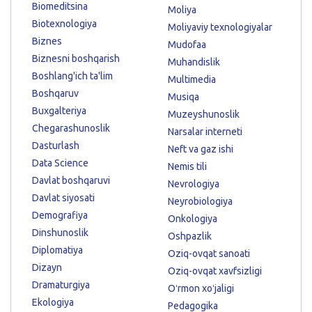
Biomeditsina
Moliya
Biotexnologiya
Moliyaviy texnologiyalar
Biznes
Mudofaa
Biznesni boshqarish
Muhandislik
Boshlang'ich ta'lim
Multimedia
Boshqaruv
Musiqa
Buxgalteriya
Muzeyshunoslik
Chegarashunoslik
Narsalar interneti
Dasturlash
Neft va gaz ishi
Data Science
Nemis tili
Davlat boshqaruvi
Nevrologiya
Davlat siyosati
Neyrobiologiya
Demografiya
Onkologiya
Dinshunoslik
Oshpazlik
Diplomatiya
Oziq-ovqat sanoati
Dizayn
Oziq-ovqat xavfsizligi
Dramaturgiya
Oʻrmon xoʻjaligi
Ekologiya
Pedagogika