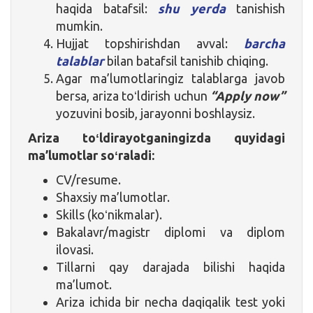
haqida batafsil:
shu yerda
tanishish
mumkin.
Hujjat topshirishdan avval:
barcha
talablar
bilan batafsil tanishib chiqing.
Agar ma’lumotlaringiz talablarga javob
bersa, ariza toʻldirish uchun
“Apply now”
yozuvini bosib, jarayonni boshlaysiz.
Ariza toʻldirayotganingizda quyidagi
ma’lumotlar soʻraladi:
CV/resume.
Shaxsiy ma’lumotlar.
Skills (koʻnikmalar).
Bakalavr/magistr diplomi va diplom
ilovasi.
Tillarni qay darajada bilishi haqida
ma’lumot.
Ariza ichida bir necha daqiqalik test yoki