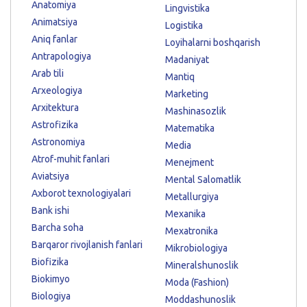
Anatomiya
Lingvistika
Animatsiya
Logistika
Aniq fanlar
Loyihalarni boshqarish
Antrapologiya
Madaniyat
Arab tili
Mantiq
Arxeologiya
Marketing
Arxitektura
Mashinasozlik
Astrofizika
Matematika
Astronomiya
Media
Atrof-muhit fanlari
Menejment
Aviatsiya
Mental Salomatlik
Axborot texnologiyalari
Metallurgiya
Bank ishi
Mexanika
Barcha soha
Mexatronika
Barqaror rivojlanish fanlari
Mikrobiologiya
Biofizika
Mineralshunoslik
Biokimyo
Moda (Fashion)
Biologiya
Moddashunoslik