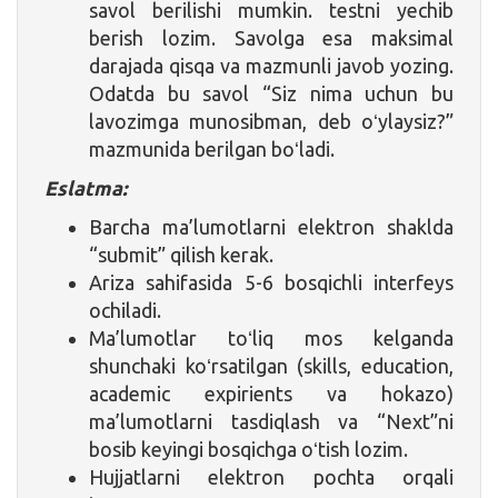
savol berilishi mumkin. testni yechib
berish lozim. Savolga esa maksimal
darajada qisqa va mazmunli javob yozing.
Odatda bu savol “Siz nima uchun bu
lavozimga munosibman, deb oʻylaysiz?”
mazmunida berilgan boʻladi.
Eslatma:
Barcha ma’lumotlarni elektron shaklda
“submit” qilish kerak.
Ariza sahifasida 5-6 bosqichli interfeys
ochiladi.
Ma’lumotlar toʻliq mos kelganda
shunchaki koʻrsatilgan (skills, education,
academic expirients va hokazo)
ma’lumotlarni tasdiqlash va “Next”ni
bosib keyingi bosqichga oʻtish lozim.
Hujjatlarni elektron pochta orqali