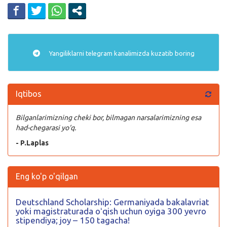
Yangiliklarni
telegram
kanalimizda kuzatib boring
Iqtibos
Bilganlarimizning cheki bor, bilmagan narsalarimizning esa
had-chegarasi yo‘q.
- P.Laplas
Eng ko'p o'qilgan
Deutschland Scholarship: Germaniyada bakalavriat
yoki magistraturada oʻqish uchun oyiga 300 yevro
stipendiya; joy – 150 tagacha!