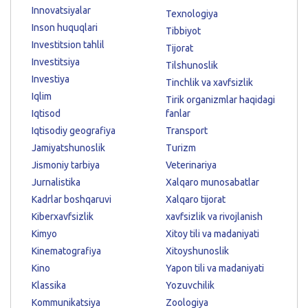
Innovatsiyalar
Texnologiya
Inson huquqlari
Tibbiyot
Investitsion tahlil
Tijorat
Investitsiya
Tilshunoslik
Investiya
Tinchlik va xavfsizlik
Iqlim
Tirik organizmlar haqidagi
Iqtisod
fanlar
Iqtisodiy geografiya
Transport
Jamiyatshunoslik
Turizm
Jismoniy tarbiya
Veterinariya
Jurnalistika
Xalqaro munosabatlar
Kadrlar boshqaruvi
Xalqaro tijorat
Kiberxavfsizlik
xavfsizlik va rivojlanish
Kimyo
Xitoy tili va madaniyati
Kinematografiya
Xitoyshunoslik
Kino
Yapon tili va madaniyati
Klassika
Yozuvchilik
Kommunikatsiya
Zoologiya