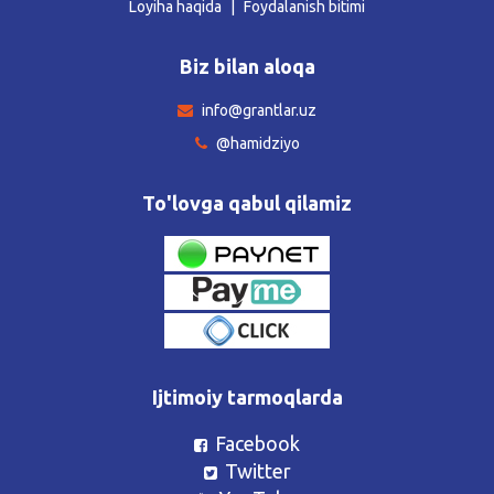
Loyiha haqida
Foydalanish bitimi
Biz bilan aloqa
info@grantlar.uz
@hamidziyo
To'lovga qabul qilamiz
Ijtimoiy tarmoqlarda
Facebook
Twitter