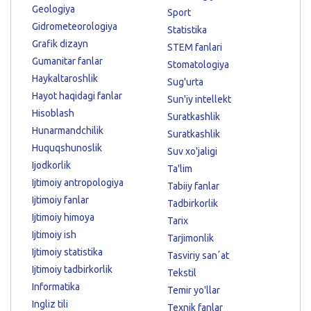
Geologiya
Sport
Gidrometeorologiya
Statistika
Grafik dizayn
STEM fanlari
Gumanitar fanlar
Stomatologiya
Haykaltaroshlik
Sug'urta
Hayot haqidagi fanlar
Sun'iy intellekt
Hisoblash
Suratkashlik
Hunarmandchilik
Suratkashlik
Huquqshunoslik
Suv xo'jaligi
Ijodkorlik
Ta'lim
Ijtimoiy antropologiya
Tabiiy fanlar
Ijtimoiy fanlar
Tadbirkorlik
Ijtimoiy himoya
Tarix
Ijtimoiy ish
Tarjimonlik
Ijtimoiy statistika
Tasviriy sanʼat
Ijtimoiy tadbirkorlik
Tekstil
Informatika
Temir yo'llar
Ingliz tili
Texnik fanlar