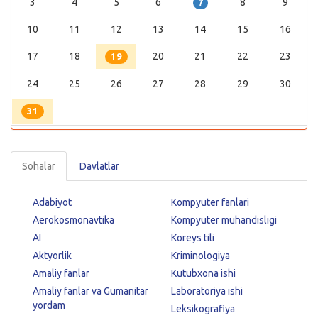
3
4
5
6
8
9
7
10
11
12
13
14
15
16
17
18
20
21
22
23
19
24
25
26
27
28
29
30
31
Sohalar
Davlatlar
Adabiyot
Kompyuter fanlari
Aerokosmonavtika
Kompyuter muhandisligi
AI
Koreys tili
Aktyorlik
Kriminologiya
Amaliy fanlar
Kutubxona ishi
Amaliy fanlar va Gumanitar
Laboratoriya ishi
yordam
Leksikografiya