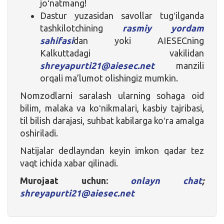
joʻnatmang!
Dastur yuzasidan savollar tugʻilganda
tashkilotchining
rasmiy yordam
sahifasi
dan yoki AIESECning
Kalkuttadagi vakilidan
shreyapurti21@aiesec.net
manzili
orqali ma’lumot olishingiz mumkin.
Nomzodlarni saralash ularning sohaga oid
bilim, malaka va koʻnikmalari, kasbiy tajribasi,
til bilish darajasi, suhbat kabilarga koʻra amalga
oshiriladi.
Natijalar dedlayndan keyin imkon qadar tez
vaqt ichida xabar qilinadi.
Murojaat uchun:
onlayn chat
;
shreyapurti21@aiesec.net