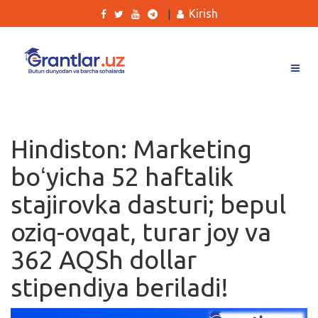
Kirish
|
Grantlar
Tanlovlar
Hindiston: Marketing
Ishlar
boʻyicha 52 haftalik
Kurslar
stajirovka dasturi; bepul
Blog
oziq-ovqat, turar joy va
Yana
362 AQSh dollar
stipendiya beriladi!
Qidirish