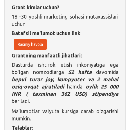
Grant kimlar uchun?
18 -30 yoshli marketing sohasi mutaxassislari
uchun
Batafsil ma'lumot uchun link
Rasmiy havola
Grantning manfaatli jihatlari:
Dasturda ishtirok etish inkoniyatiga ega
boʻlgan nomzodlarga
52 hafta
davomida
bepul turar joy, kompyuter va 2 mahal
oziq-ovqat ajratiladi
hamda
oylik 25 000
INR ( taxminan 362 USD) stipendiya
beriladi.
Ma’lumotlar valyuta kursiga qarab oʻzgarishi
mumkin.
Talablar: