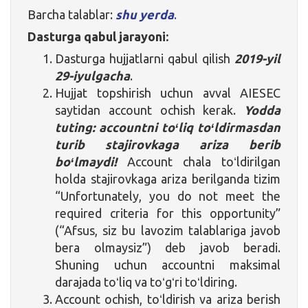
Barcha talablar:
shu yerda
.
Dasturga qabul jarayoni:
Dasturga hujjatlarni qabul qilish
2019-yil
29-iyulgacha
.
Hujjat topshirish uchun avval AIESEC
saytidan account ochish kerak.
Yodda
tuting: accountni toʻliq toʻldirmasdan
turib stajirovkaga ariza berib
boʻlmaydi!
Account chala toʻldirilgan
holda stajirovkaga ariza berilganda tizim
“Unfortunately, you do not meet the
required criteria for this opportunity”
(“Afsus, siz bu lavozim talablariga javob
bera olmaysiz”) deb javob beradi.
Shuning uchun accountni maksimal
darajada toʻliq va toʻgʻri toʻldiring.
Account ochish, toʻldirish va ariza berish