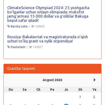
ClimateScience Olympiad 2024: 25 yoshgacha
boʻlganlar uchun onlayn olimpiada: mukofot
jamgʻarmasi 15 000 dollar va gʻoliblar Bakuga
bepul safar qiladi!
Barcha soha
|
149602
Rossiya: Bakalavriat va magistraturada o’qish
uchun to’liq grant va oylik stipendiya!
Dasturlash
|
143827
Grantlar taqvimi
Avgust 2026
Du
Se
Ch
Pa
Ju
Sh
Ya
1
2