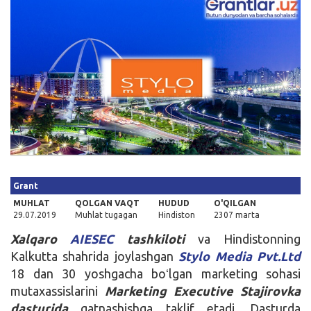
Kirish
Grant
MUHLAT
QOLGAN VAQT
HUDUD
O'QILGAN
29.07.2019
Muhlat tugagan
Hindiston
2307 marta
Xalqaro
AIESEC
tashkiloti
va Hindistonning
Kalkutta shahrida joylashgan
Stylo Media Pvt.Ltd
18 dan 30 yoshgacha boʻlgan marketing sohasi
mutaxassislarini
Marketing
Executive
Stajirovka
dasturida
qatnashishga taklif etadi. Dasturda